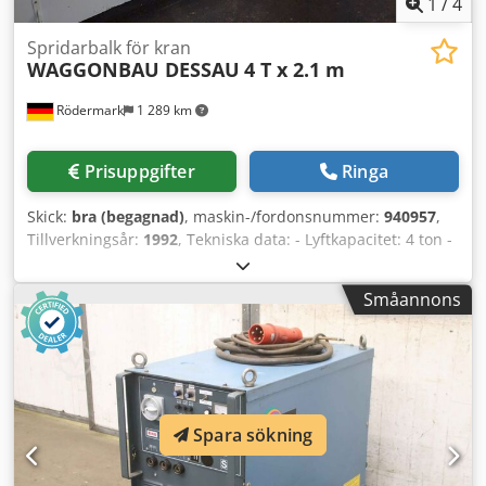
1
/
4
Spridarbalk för kran
WAGGONBAU DESSAU
4 T x 2.1 m
Rödermark
1 289 km
Prisuppgifter
Ringa
Skick:
bra (begagnad)
, maskin-/fordonsnummer:
940957
,
Tillverkningsår:
1992
, Tekniska data: - Lyftkapacitet: 4 ton -
Arbets höjd: 690 mm Dedpfx Agjzqzubevjkr - Total höjd:
800 mm - Tvärgående balk av stålprofil: 140 x 140 mm - 3
Småannons
lastkrokar - Avstånd mellan hålen, 5 hål på varje sida
(vänster och höger): 200 mm - Total längd (ungefär): 2100
mm - Total bredd (ungefär): 200 mm - Vikt (ungefär): 130 kg
Spara sökning