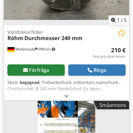
1
/
5
Vändskiva foder
Röhm
Durchmesser 240 mm
210 €
Wiefelstede
998 km
Fast pris plus moms
Förfråga
Ringa
Skick:
begagnad
, Trebackschuck, trebackars svarvchuck -
Chuckstorlek: Ø 240 mm Dkedpfjdryd Sjx Agvsr -
Genomgång: Ø 77 mm - Vikt: 18 kg
Småannons