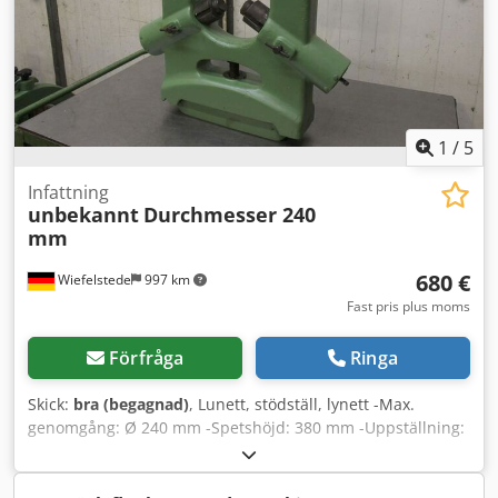
1
/
5
Infattning
unbekannt
Durchmesser 240
mm
680 €
Wiefelstede
997 km
Fast pris plus moms
Förfråga
Ringa
Skick:
bra (begagnad)
, Lunett, stödställ, lynett -Max.
genomgång: Ø 240 mm -Spetshöjd: 380 mm -Uppställning:
Gråjärn -Teknisk ritning på bilderna -Mått: 700/160/H830
mm -Vikt: 120 kg Dedpfodcpixsx Agvekr