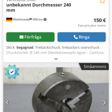
unbekannt
Durchmesser 240
mm
150 €
Wiefelstede
998 km
Fast pris plus moms
Förfråga
Ringa
Skick:
begagnad
, Trebackschuck, trebackars svarvchuck -
Chuckstorlek: Ø 240 mm Dkededuiwvepfx Agver - Camlock:
3-bults infästning, bultcirkel Ø 140 mm, kort kona Ø 102
mm - Genomgång: Ø 77 mm - Vikt: 29 kg
Småannons