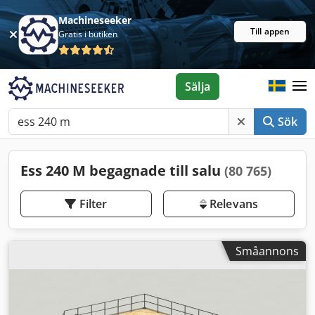
Machineseeker
Till appen
Gratis i butiken
Sälja
Sök
Ess 240 M begagnade till salu
(80 765)
Filter
Relevans
Småannons