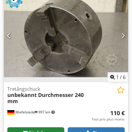
1
/
6
Tretångschuck
unbekannt
Durchmesser 240
mm
110 €
Wiefelstede
997 km
Fast pris plus moms