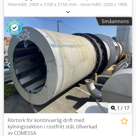
Yttermått: 2400 x 2100 x 2150 mm - Innermått: 2200 x 1900
x 1950 mm - Paneltjocklek: 100 mm - Dörrmått: 800 x 1800
mm - Golv i rostfritt stål - Aggregat och kylare ingår
Småannons
Dksdpfjy S An Ijx Agvor - Lagerstatus: 1 styck - Enkelt att
montera kylenhet
1
/
17
Rörtork för kontinuerlig drift med
kylningssektion i rostfritt stål, tillverkad
av COMESSA