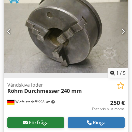
1
/
5
Vändskiva foder
Röhm
Durchmesser 240 mm
250 €
Wiefelstede
998 km
Fast pris plus moms
Förfråga
Ringa