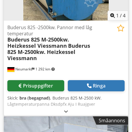
1
/
4
Buderus 825 -2500kw. Pannor med låg
temperatur
Buderus 825 M-2500kw.
Heizkessel Viessmann
Buderus
825 M-2500kw. Heizkessel
Viessmann
Neumarkt
1 292 km
Prisuppgifter
Ringa
Skick:
bra (begagnad)
, Buderus 825 M-2500 kW.
Lågtemperaturpanna Dksdpfx Aju I Ruajgver
Småannons