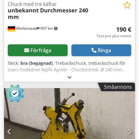
Chuck med tre käftar
unbekannt
Durchmesser 240
mm
190 €
Wiefelstede
997 km
Fast pris plus moms
Förfråga
Ringa
Skick:
bra (begagnad)
, Trebackschuck, trebackschuck för
svarv Dodedrwl Njpfx Agvskr - Chuckstorlek: Ø 240 mm -
Kortkonkonupptagning: Kortkon 6, Ø 105 - Genomgång: Ø
77 mm - Ett set: hårda utbytbara backar - Vikt: 28 kg
Småannons