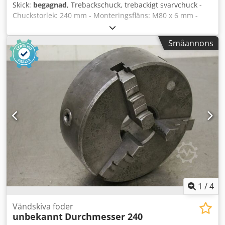
Skick:
begagnad
, Trebackschuck, trebackigt svarvchuck -
Chuckstorlek: 240 mm - Monteringsfläns: M80 x 6 mm -
Utan: utbytbara backar - Vikt: 26 kg Dedpsdrwlqsfx Agvekr
Småannons
1
/
4
Vändskiva foder
unbekannt
Durchmesser 240