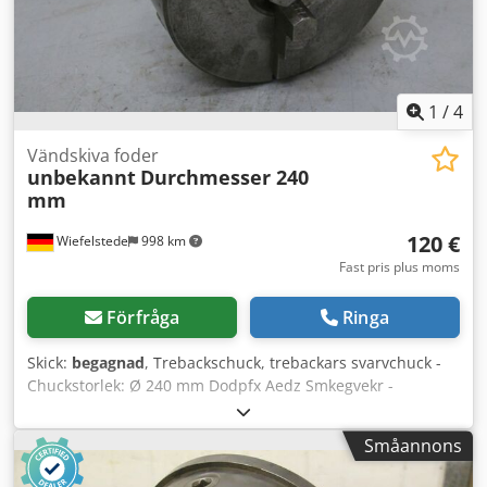
1
/
4
Vändskiva foder
unbekannt
Durchmesser 240
mm
120 €
Wiefelstede
998 km
Fast pris plus moms
Förfråga
Ringa
Skick:
begagnad
, Trebackschuck, trebackars svarvchuck -
Chuckstorlek: Ø 240 mm Dodpfx Aedz Smkegvekr -
Genomgång: Ø 77 mm - Vikt: 18 kg
Småannons