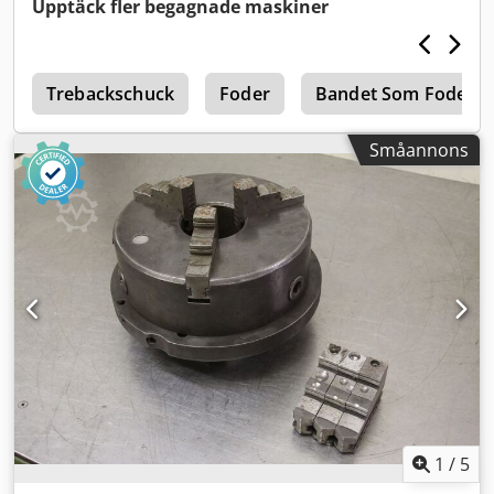
Upptäck fler begagnade maskiner
e
Trebackschuck
Foder
Bandet Som Foder
Småannons
1
/
5