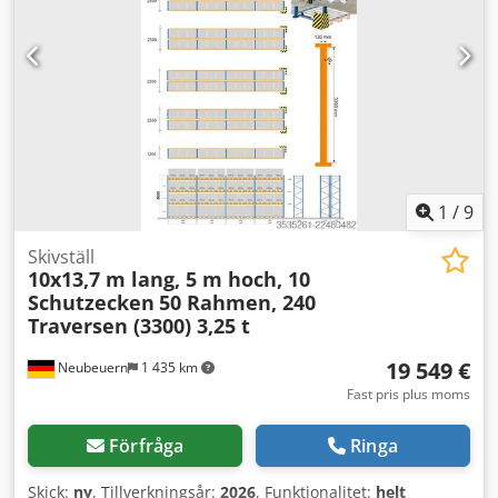
1
/
9
Skivställ
10x13,7 m lang, 5 m hoch, 10
Schutzecken
50 Rahmen, 240
Traversen (3300) 3,25 t
19 549 €
Neubeuern
1 435 km
Fast pris plus moms
Förfråga
Ringa
Skick:
ny
, Tillverkningsår:
2026
, Funktionalitet:
helt