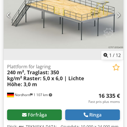
1
/
12
Plattform för lagring
240 m², Traglast: 350
kg/m²
Raster: 5,0 x 6,0 | Lichte
Höhe: 3,0 m
16 335 €
Nordhorn
1 107 km
Fast pris plus moms
Förfråga
Ringa
Skick:
ny
, TEKNISKA DATA: - Grundyta: 10.000 x 24.000 mm