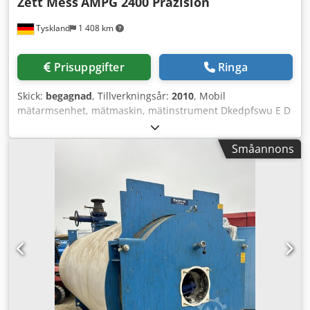
Zett Mess
AMPG 2400 Präzision
Tyskland
1 408 km
Prisuppgifter
Ringa
Skick:
begagnad
, Tillverkningsår:
2010
, Mobil
mätarmsenhet, mätmaskin, mätinstrument Dkedpfswu E D
Rjx Agvor Tillverkare: Zett Mess Typ: AMPG 2400, hög
precision Tillverkningsår: 2010 – oanvänd Mätområde: 2
Småannons
400 mm 22726