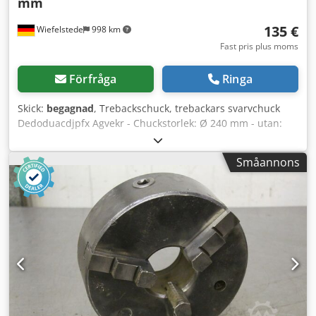
mm
135 €
Wiefelstede
998 km
Fast pris plus moms
Förfråga
Ringa
Skick:
begagnad
, Trebackschuck, trebackars svarvchuck
Dedoduacdjpfx Agvekr - Chuckstorlek: Ø 240 mm - utan:
utbytbara backar - Genomgång: Ø 77 mm - Vikt: 18 kg
Småannons