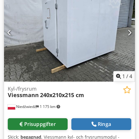
1
/
4
Kyl-/frysrum
Viessmann
240x210x215 cm
Niedźwiedź
1 175 km
Prisuppgifter
Ringa
Skick:
begagnad
, Viessmann kyl- och frysrumsmodul -