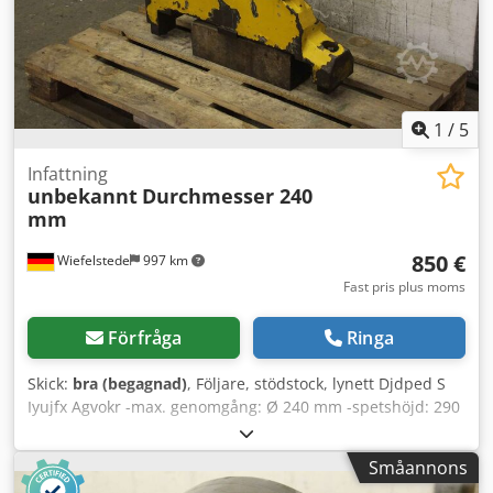
1
/
5
Infattning
unbekannt
Durchmesser 240
mm
850 €
Wiefelstede
997 km
Fast pris plus moms
Förfråga
Ringa
Skick:
bra (begagnad)
, Följare, stödstock, lynett Djdped S
Iyujfx Agvokr -max. genomgång: Ø 240 mm -spetshöjd: 290
mm -underlag: kullager -teknisk ritning: finns bland
bilderna -dimensioner: 760/130/H610 mm -vikt: 125 kg
Småannons