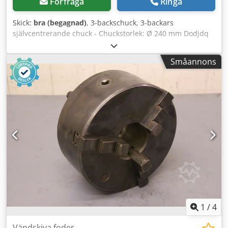
Förfråga
Ringa
Skick:
bra (begagnad)
, 3-backschuck, 3-backars
självcentrerande chuck - Chuckstorlek: Ø 240 mm Dodjdq
Tt Rspfx Agvokr - Utan: Vändbackar - Konusformigt fäste: Ø
102 mm - Vikt: 29 kg
Småannons
1
/
4
Vändskiva foder