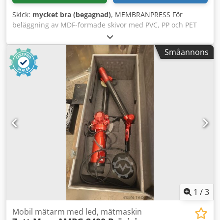
Skick:
mycket bra (begagnad)
, MEMBRANPRESS För
beläggning av MDF-formade skivor med PVC, PP och PET
med VARIOPIN – helautomatiskt underbyggnadssystem
Dkedpfx Agerwxz Rsvor Automatisk frontal in-/utmatnings-
Småannons
och förberedelsetabell (dubbla brickvagnar på 1500 x 2800
mm) Maximal total presskraft: 2 400 kN Arbetstryck: 320
BAR Skivmått mm: 1500 x 2800 mm Användbara
arbetsmått mm: 1250 (eller 2 x 600) x 2550
Frontmatningssida från 1500 mm (användbar bredd 1250
mm) Separat kopplingsskåp och styrsystem (med
elektronisk programmeringsenhet) SIEMENS SIMATIC Panel
Touch Installerad total effekt ca 50 kW TILLVAL:
"Paternoster" rullmagasin Avrullare (rullhållare) med
skärsystem för beläggningsfolie
1
/
3
Mobil mätarm med led, mätmaskin