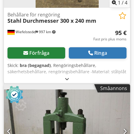
1
/
4
Behållare för rengöring
Stahl
Durchmesser 300 x 240 mm
95 €
Wiefelstede
997 km
Fast pris plus moms
Förfråga
Ringa
Skick:
bra (begagnad)
, Rengöringsbehållare,
säkerhetsbehållare, rengöringsbehållare -Material: stålplåt
Dkjdpecnha Ajfx Agvor -Behållare: Ø 295 x 235 mm -
Silinsats: Ø 265 x 100 mm -Antal: 3 enheter tillgängliga -
Småannons
Pris: per styck -Mått: 310/370/H740 mm -Vikt: 8 kg