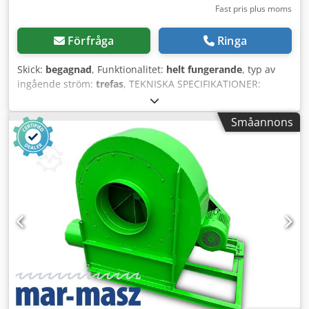
Fast pris plus moms
Förfråga
Ringa
Skick:
begagnad
, Funktionalitet:
helt fungerande
, typ av
ingående ström:
trefas
, TEKNISKA SPECIFIKATIONER:
Csdpfjxyirmsx Ahlsrf - motor: 50 kW - kapacitet ca: 30 000
m3/h - motorns varvtal: 2960 - höjd på rotorbladen: 230
Småannons
mm - rotorns varvtal: 2350 RPM - antal blad: 8 -
inloppsdiameter: 500 mm - utlopp storlek: 480 x 380 mm -
mått L/B/H: 240 x 150 x 150 cm - vikt: ~600 kg