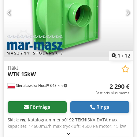
1
/
12
Fläkt
WTK 15kW
2 290 €
Sierakowska Huta
648 km
Fast pris plus moms
Förfråga
Ringa
Skick:
ny
, Katalognummer x0192 TEKNISKA DATA max
kapacitet: 14600m3/h max tryckluft: 4500 Pa motor: 15 kW
varvtal: 2800 varv/min metallrotor: 6 skovlar utdragsrör-