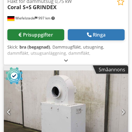
Fläkt för dammutsug 0,75 kW
Coral S+S
GRINDEX
Wiefelstede
997 km
Prisuppgifter
Ringa
Skick:
bra (begagnad)
, Dammsugfläkt, utsugning,
dammfläkt, utsugsanläggning, dammfläkt,
dammsugaggregat, svetsrökfilter, svetsröksugning,
rökgassugfläkt -Tillverkare: Coral,
Småannons
torrslipdammutsugsfilteranläggning typ GRINDEX -Effekt:
0,75 kW / 2810 varv/min -Delkomponent(er): se bilder -
Mått: 855/750/H1085 mm Codpferw A U Iox Ahljrf -Vikt: 120
kg