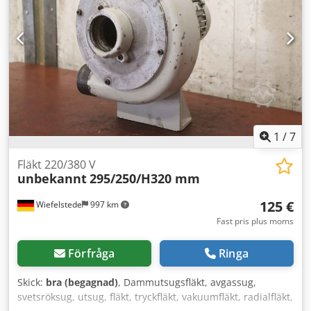
1
/
7
Fläkt 220/380 V
unbekannt
295/250/H320 mm
125 €
Wiefelstede
997 km
Fast pris plus moms
Förfråga
Ringa
Skick:
bra (begagnad)
, Dammutsugsfläkt, avgassug,
svetsröksug, utsug, fläkt, tryckfläkt, vakuumfläkt, radialfläkt,