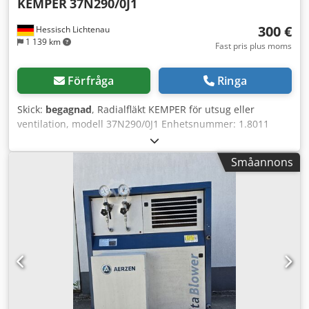
KEMPER
37N290/0J1
300 €
Hessisch Lichtenau
1 139 km
Fast pris plus moms
Förfråga
Ringa
Skick:
begagnad
, Radialfläkt KEMPER för utsug eller
ventilation, modell 37N290/0J1 Enhetsnummer: 1.8011
Artikelnr: 853.103 Tillverkningsår: ca 1990 Luftflöde 1700
m3/h Sugrör, innerdiameter: 150 mm Avgasrör,
Småannons
innerdiameter: 150 mm Motorvarvtal 2800 varv/min
Motoreffekt 0,75 kW Nätanslutning 400 volt, 50 Hz - Hölje
av aluminiumgjutgods - Fläkthjul av aluminiumgjutgods -
mycket robust konstruktion Utrymmesbehov L x B x H 450 x
420 x 400 mm Vikt 20 kg Bra skick Crjdpfx Ahezpbrwjlef
Optimal för utsug av svetsrök 2 stycken finns tillgängliga,
pris per styck.