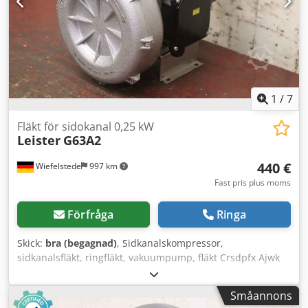
1
/
7
Fläkt för sidokanal 0,25 kW
Leister
G63A2
440 €
Wiefelstede
997 km
Fast pris plus moms
Förfråga
Ringa
Skick:
bra (begagnad)
, Sidkanalskompressor,
sidkanalsfläkt, ringfläkt, vakuumpump, fläkt Crsdpfx Ajwk
Ey Rohlof -Tillverkare: Leister,
sidkanalsvakuumpump/sidkanalskompressor -Typ: G63A2 -
Småannons
Drivning: 0,25 kW -Varvtal: 2850 varv/min -Mått: