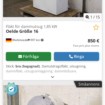
1
/
15
Fläkt för dammutsug 1,85 kW
Oelde
Größe 16
850 €
Wiefelstede
997 km
Fast pris plus moms
Förfråga
Ringa
Skick:
bra (begagnad)
, Damutdragsfläkt, utsugning,
dammfläkt, utsugsanläggning, dammblåsare,
dammutdragsenhet, svetsrökfilter, utsugning av svetsrök,
rökgasfläkt, utsugsfilteranläggning -Tillverkare: Oelde,
Småannons
utsugsanläggning, utsugsfilteranläggning Typ storlek 16 -
Luftkapacitet: 22 m³/min -Motor: 1,85 kW -Varvtal: 2890
varv/min Crjdpjryalijfx Ahlsf -Delkomponenter: se bilder -
Mått: 870/480/H1250 mm -Vikt: 100 kg