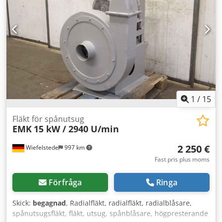
packningar och monteringskomponenter Komponenterna
levereras demonterade. Fullständighet och lämplighet för
köparens installation måste verifieras före driftsättning.
1
/
15
Fläkt för spånutsug
EMK
15 kW / 2940 U/min
2 250 €
Wiefelstede
997 km
Fast pris plus moms
Förfråga
Ringa
Skick:
begagnad
, Radialfläkt, radialfläkt, radialblåsare,
spånutsugsfläkt, fläkt, utsug, spånblåsare, högpresterande