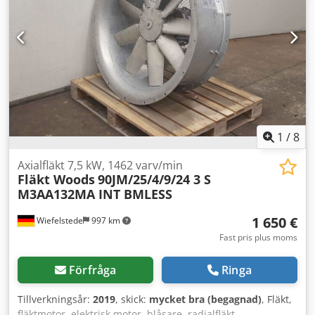
1
/
8
Axialfläkt 7,5 kW, 1462 varv/min
Fläkt Woods
90JM/25/4/9/24 3 S
M3AA132MA INT BMLESS
1 650 €
Wiefelstede
997 km
Fast pris plus moms
Förfråga
Ringa
Tillverkningsår:
2019
, skick:
mycket bra (begagnad)
, Fläkt,
fläktmotor, elektrisk motor, blåsare, radialfläkt,