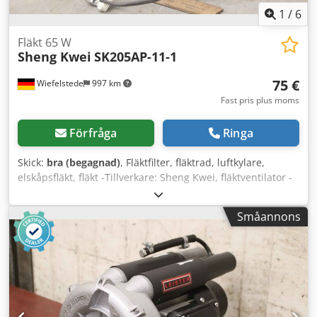
1
/
6
Fläkt 65 W
Sheng Kwei
SK205AP-11-1
75 €
Wiefelstede
997 km
Fast pris plus moms
Förfråga
Ringa
Skick:
bra (begagnad)
, Fläktfilter, fläktrad, luftkylare,
elskåpsfläkt, fläkt -Tillverkare: Sheng Kwei, fläktventilator -
Motor: Typ SK205AP-11-1 Cjdpokahkkjfx Ahljrf -Mått:
205/80/H205 mm -Vikt: 1,4 kg
Småannons