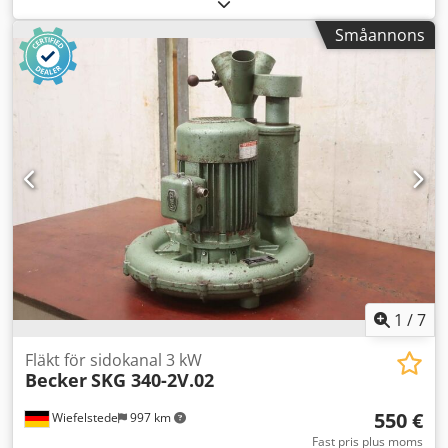
ventilationsfläkt, radialfläkt, blåsare -Blåsare: Radialfläkt,
tyvärr utan typbeteckning -Spänning: 220/380 V -Varvtal:
Småannons
2830 varv/min -Tekniska data: se foto på typskylten -
Fläkthjul: Ø 200 x 70 mm -Anslutning in: Ø 68 mm
Credpfxjun Dvpe Ahlef -Anslutning ut: Ø 50 mm -Mått:
295/250/H320 mm -Vikt: 9,1 kg
1
/
7
Fläkt för sidokanal 3 kW
Becker
SKG 340-2V.02
550 €
Wiefelstede
997 km
Fast pris plus moms