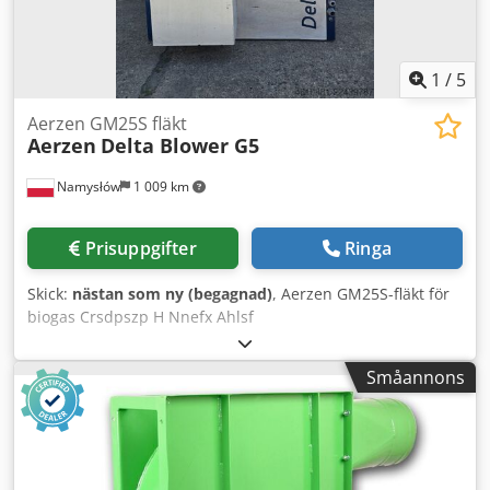
1
/
5
Aerzen GM25S fläkt
Aerzen
Delta Blower G5
Namysłów
1 009 km
Prisuppgifter
Ringa
Skick:
nästan som ny (begagnad)
, Aerzen GM25S-fläkt för
biogas Crsdpszp H Nnefx Ahlsf
Småannons