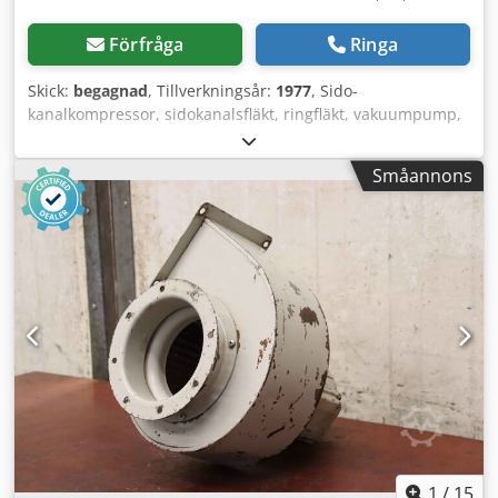
Förfråga
Ringa
Skick:
begagnad
, Tillverkningsår:
1977
, Sido­
kanalkompressor, sidokanalsfläkt, ringfläkt, vakuumpump,
fläkt -Tillverkare: Becker, sidokanal-vakuumpump,
sidokanal-kompressor -Typ: SKG 340-2V.02 -Drivning: Dietz
Småannons
3,0 kW 2870 varv/min -Varvtal: 2850 varv/min Crodjun
Dwmspfx Ahljf -Flöde: 250 m³/h -Kompressions­tryck: 240
mbar -Mått: Ø 480 x 560 mm -Vikt: 67 kg/st.
1
/
15