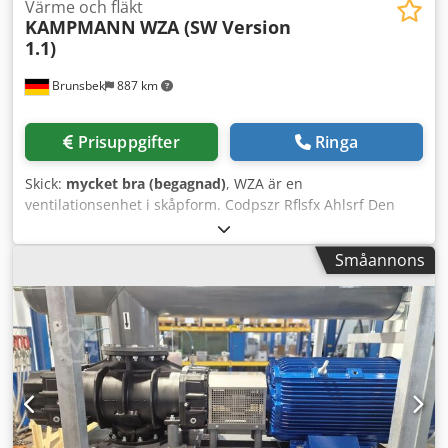
Värme och fläkt
KAMPMANN
WZA (SW Version
1.1)
Brunsbek
887 km
Prisuppgifter
Ringa
Skick:
mycket bra (begagnad)
, WZA är en
ventilationsenhet i skåpform. Codpszr Rflsfx Ahlsrf Den
erbjuder funktioner för till- och frånluft med integrerad
värme- och fuktåtervinning. UteLuften tillförs via en
Småannons
fasadanslutning. Enheterna togs i drift under 2023, men
användes endast i cirka 1 till 1,5 år. Totalt finns 6 stycken
tillgängliga. Ett köp av hela partiet föredras, men en
försäljning av enskilda enheter är också möjlig. Juridisk
anmärkning gällande produktsäkerhet (GPSR): Detta är en
produkt som har bevisligen marknadsförts lagligt inom
Europeiska unionen före den 13 december 2024. Den
omfattas därför, enligt artikel 54 i EU-förordningen
2023/988 (GPSR), av den lagstadgade