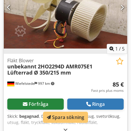
1
/
5
Fläkt Blower
unbekannt
2HO2294D AMR075E1
Lüfterrad Ø 350/215 mm
85 €
Wiefelstede
997 km
Fast pris plus moms
Förfråga
Ringa
Skick:
begagnad
, Dammsugarfläkt, avgassug, svetsröksug,
Spara sökning
utsug, fläkt, tryckfläkt, vakuumfläkt, radialfläkt,
ventilationsfläkt, radialblåsare, blåsare, fläkt -Fläkt: Blåsare