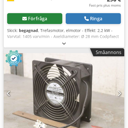
Fast pris plus moms
Förfråga
Ringa
Skick:
begagnad
, Trefasmotor, elmotor - Effekt: 2,2 kW -
Varvtal: 1405 varv/min - Axeldiameter: Ø 28 mm Codpfxect
Er Te Ahlorf - Byggform: B3 - Med extra kylfläkt -
Skyddsklass: IP 55 - Mått: 410/260/H195 mm - Vikt: 20 kg
Småannons