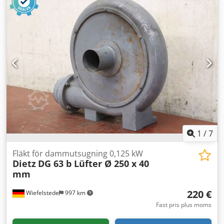
310/220/H270 mm -Vikt: 8,2 kg
1
/
7
Fläkt för dammutsugning 0,125 kW
Dietz
DG 63 b Lüfter Ø 250 x 40
mm
220 €
Wiefelstede
997 km
Fast pris plus moms