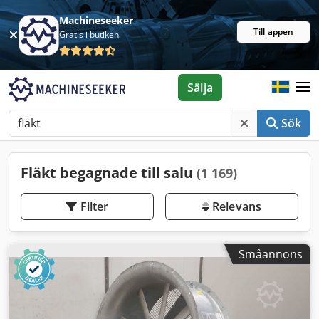
Machineseeker
Till appen
Gratis i butiken
Sälja
Sök
Fläkt begagnade till salu
(1 169)
Filter
Relevans
Småannons