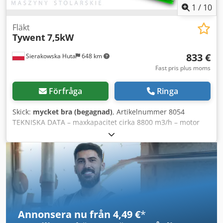
1
/
10
Fläkt
Tywent
7,5kW
833 €
Sierakowska Huta
648 km
Fast pris plus moms
Förfråga
Ringa
Skick:
mycket bra (begagnad)
, Artikelnummer 8054
TEKNISKA DATA – maxkapacitet cirka 8800 m3/h – motor
7,5 kW – metallfläkt med 6 blad – inloppsdiameter 360 mm
– utloppsdiameter 240 mm – mått (längd/bredd/höjd)
1400x1200x1100 mm – vikt 270 kg FÖRDELAR – motoreffekt
7,5 kW – begagnad fläkt, mycket gott skick Cjdpfeznkynsx
Ahlorf Netto­pris: 3500 PLN Netto­pris: 833 EUR, beroende
på växelkursen 4,20 EUR (Priserna kan variera beroende på
större kursförändringar)
Annonsera nu från 4,49 €
*