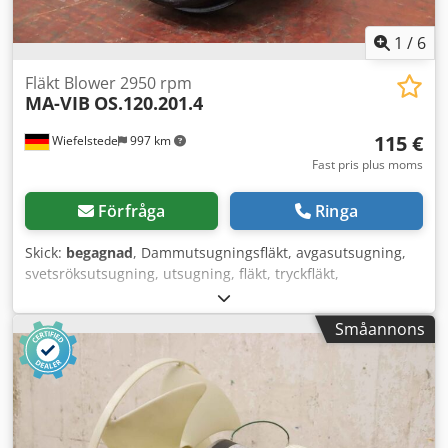
1
/
6
Fläkt Blower 2950 rpm
MA-VIB
OS.120.201.4
115 €
Wiefelstede
997 km
Fast pris plus moms
Förfråga
Ringa
Skick:
begagnad
, Dammutsugningsfläkt, avgasutsugning,
svetsröksutsugning, utsugning, fläkt, tryckfläkt,
vakuumfläkt, radialfläkt, ventilationsfläkt, radialfläkt, fläkt,
fläktmotor -Tillverkare: MA-VIB, fläkt radialfläkt typ
Småannons
OS.120.201.4 -Motoreffekt: kW -Varvtal: 2950 varv/min -
Luftflöde: /min -Fläkthjul: Ø 120 x 30 mm -Anslutning in: Ø
135 mm -Anslutning ut: 80 x 55 mm -Mått: 210/190/H200
mm Csdpeuqf Uljfx Ahlerf -Vikt: 3,1 kg