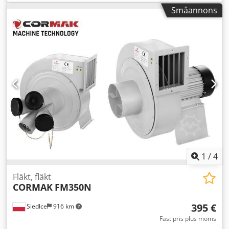
diameter: 325 mm mått L/B/H: 900/880/1050 mm vikt: 265
Småannons
kg Crodpjx Swrzofx Ahljf – ny enhet Möjlighet till köp av
reduktionsstos mot extra kostnad. Netto pris: 9600 PLN
Netto pris: 2290 EUR beroende på kursen 4,2 EUR (Priser
kan ändras vid större svängningar)
1
/
4
Fläkt, fläkt
CORMAK
FM350N
395 €
Siedlce
916 km
Fast pris plus moms