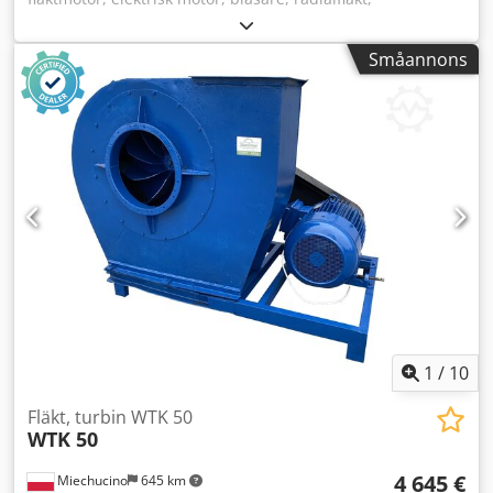
nödutblåsningsfläkt, rökgasfläkt, axialfläkt Crodpfjxd T D
Iex Ahlof -Kapsling: förzinkat stål -Skick: fläktarna är
Småannons
oanvända (lagerhållning) -Tillverkare: Fläkt Woods,
axialfläkt -Typ: 90JM/25/4/9/24 3 S M3AA132MA INT BMLESS
-Effekt: 7,5 kW 1462 varv/min -Fläkthjul: Ø 900 mm -Antal: 3
stycken fläktar tillgängliga -Pris: per styck -Mått:
1140/1140/H610 mm -Vikt: 140 kg/st.
1
/
10
Fläkt, turbin WTK 50
WTK 50
4 645 €
Miechucino
645 km