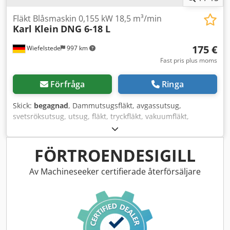
Fläkt Blåsmaskin 0,155 kW 18,5 m³/min
Karl Klein
DNG 6-18 L
175 €
Wiefelstede
997 km
Fast pris plus moms
Förfråga
Ringa
Skick:
begagnad
, Dammutsugsfläkt, avgassutsug,
svetsröksutsug, utsug, fläkt, tryckfläkt, vakuumfläkt,
radialfläkt, ventilationsfläkt, radialblåsare, blåsare, fläkt -
Tillverkare: Karl Klein, Radialfläkt Typ DNG 6-18 L -
Motoreffekt: 0,155 kW -Varvtal: 1400 varv/min -Volymflöde:
FÖRTROENDESIGILL
18,5 m³/min -Fläkthjul: Ø 160 x 80 mm -Anslutning inlopp:
Ø 145 mm Cjdpfxouqf Ufs Ahljrf -Anslutning utlopp: 120 x
Av Machineseeker certifierade återförsäljare
110 mm -Antal: 3 st fläktar finns -Pris: per styck -Mått:
370/340/H320 mm -Vikt: 8,1 kg/st