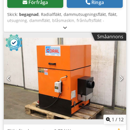
Förfråga
Ringa
Skick:
begagnad
, Radialfläkt, dammutsugningsfläkt, fläkt,
utsugning, dammfläkt, blåsmaskin, frånluftsfläkt -
Dammutsugningsfläkt: Radialfläkt typ DG 63 b - Motor:
Dietz 0,125 kW, 2845 varv/min - Volymflöde: 6 m³/min / 360
Småannons
m³/h - Anslutning: Inlopp Ø 58 mm - Anslutning: Utlopp Ø
75 mm - Mått: 380/250/H360 mm - Vikt: 9,2 kg Cedpfxst
Rbhzs Ahljrf
1
/
12