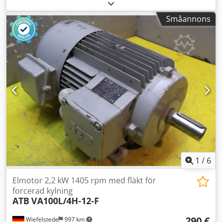
fläkt, metallspåns-utsugsfläkt - Radialfläkt: Metallspåns-
utsugsfläkt med slitplåtar - Motor: EMK typ T3C 160M2-2,
Småannons
tillverkningsår 2021 Cedjrh Nidjpfx Ahlsrf - Motoreffekt: 15
kW / 2940 rpm - Volymflöde: m³/min / m³/h - Anslutning
inlopp: Ø 150 mm - Anslutning utlopp: Ø 150 mm -
Bottenplatta: 530 x 580 mm / 580 x 470 mm - Antal: 2x
fläktar tillgängliga - Pris: per styck - Totala mått:
950/800/H1215 mm / 930/820/H1220 mm - Vikt: 395 kg/st.
1
/
6
Elmotor 2,2 kW 1405 rpm med fläkt för
forcerad kylning
ATB
VA100L/4H-12-F
290 €
Wiefelstede
997 km