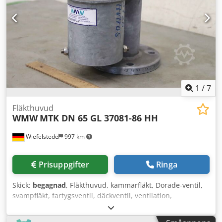
mm Djdpfx Asirax Aol Sskr -Vikt: 6,5 kg/st
1
/
7
Fläkthuvud
WMW
MTK DN 65 GL 37081-86 HH
Wiefelstede
997 km
Prisuppgifter
Ringa
Skick:
begagnad
, Fläkthuvud, kammarfläkt, Dorade-ventil,
svampfläkt, fartygsventil, däckventil, ventilation,
svampkåpa för ventilation, ventilationskanal,
ventilationslucka, ventilationssystem, utsugssystem,