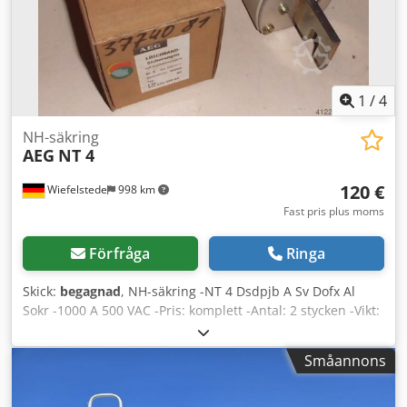
1
/
4
NH-säkring
AEG
NT 4
120 €
Wiefelstede
998 km
Fast pris plus moms
Förfråga
Ringa
Skick:
begagnad
, NH-säkring -NT 4 Dsdpjb A Sv Dofx Al
Sokr -1000 A 500 VAC -Pris: komplett -Antal: 2 stycken -Vikt:
4 kg
Småannons