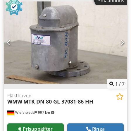
Småannons
ventilationskanaler och formstycken, jalusilucka,
backspjäll, lamellfläkt, svampkåpa -Tillverkare: WMW,
fläkthuvud typ MTK DN 65 GL 37081-86 HH Djdpfoirayyex Al
Sjkr -Fläns: DIN 2576 ND10-NW65/76 -Bultcirkel Ø 143 x 18
mm -Antal: 2 st kåpor tillgängliga -Pris: per styck -
Yttermått: 280/185/H255 mm -Vikt: 9 kg/st
1
/
7
Fläkthuvud
WMW
MTK DN 80 GL 37081-86 HH
Wiefelstede
997 km
Prisuppgifter
Ringa