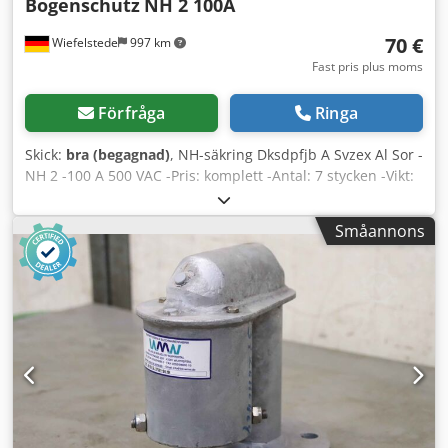
Bogenschutz
NH 2 100A
70 €
Wiefelstede
997 km
Fast pris plus moms
Förfråga
Ringa
Skick:
bra (begagnad)
, NH-säkring Dksdpfjb A Svzex Al Sor -
NH 2 -100 A 500 VAC -Pris: komplett -Antal: 7 stycken -Vikt:
4,2 kg
Småannons