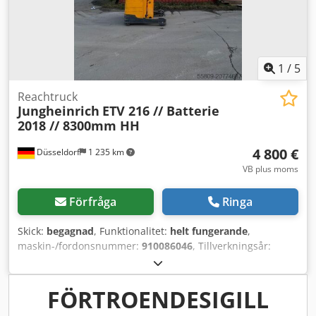
1
/
5
Reachtruck
Jungheinrich
ETV 216 // Batterie
2018 // 8300mm HH
4 800 €
Düsseldorf
1 235 km
VB plus moms
Förfråga
Ringa
Skick:
begagnad
, Funktionalitet:
helt fungerande
,
maskin-/fordonsnummer:
910086046
, Tillverkningsår:
2013
, drifttimmar:
15 235 h
, lastkapacitet:
1 600 kg
,
lyfthöjd:
8 300 mm
, fri lyfthöjd:
2 800 mm
, bränsletyp:
elektrisk
, masttyp:
triplex
, byggnadshöjd:
3 300 mm
,
FÖRTROENDESIGILL
gaffellängd:
1 800 mm
, drivtyp:
Elektro
, Stapeltruck med