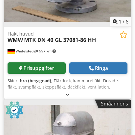
1
/
6
Fläkt huvud
WMW
MTK DN 40 GL 37081-86 HH
Wiefelstede
997 km
Prisuppgifter
Ringa
Skick:
bra (begagnad)
, Fläktlock, kammarefläkt, Dorade-
fläkt, svampfläkt, skeppsfläkt, däckfläkt, ventilation,
svamphuv för ventilation, ventilationskanal,
ventilationslucka, ventilationsanläggning,
Småannons
utsugsanläggning, ventilationskanaler och rördelar,
jalusispjäll, backspjäll, lamellfläkt, svamphuvud Dkjdpfx
Aoiraxxel Ser -Tillverkare: WMW, fläktlock typ MTK DN 40
GL 37081-86 HH -Bultcirkel Ø 110 x 18 mm -Antal: 1 st lock
tillgängligt -Mått: 220/140/H220 mm -Vikt: 5,4 kg