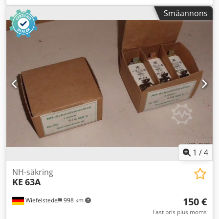
ventilationssystem, utsugningssystem, ventilationskanaler
Småannons
och formstycken, jalusilucka, backspjäll, lamellfläkt,
svamphuvhuv Dkedpfx Aljirf Hdj Sjr -Tillverkare: WMW,
fläkthuvud typ MTK DN 150 GL 37081-86 HH -Bultcirkel Ø
238 x 22 mm -Antal: 1 st huva tillgänglig -Pris: per styck -
Mått totalt: 500/285/H455 mm -Vikt: 35 kg/st.
1
/
4
NH-säkring
KE
63A
150 €
Wiefelstede
998 km
Fast pris plus moms