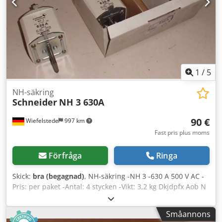
flesta europeiska länder! Beräkna snabbt din
leasingkostnad och skicka en förfrågan via vår hemsida.
Fråga direkt om vårt europeiska garantipaket.
1
/
5
NH-säkring
Schneider
NH 3 630A
90 €
Wiefelstede
997 km
Fast pris plus moms
Förfråga
Ringa
Skick:
bra (begagnad)
, NH-säkring -NH 3 -630 A 500 V AC -
Pris: per paket -Antal: 4 stycken -Vikt: 3,2 kg Dkjdpfx Aob N
E Exel Ser
Småannons