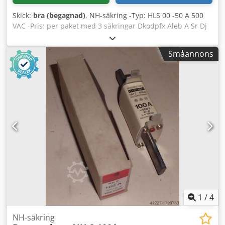
Skick:
bra (begagnad)
, NH-säkring -Typ: HLS 00 -50 A 500
VAC -Pris: per paket med 3 säkringar Dkodpfx Aleb A Sr Dj
Sjr -12x paket: 3 st per paket -Vikt: 0,6 kg per paket
Småannons
1
/
4
NH-säkring