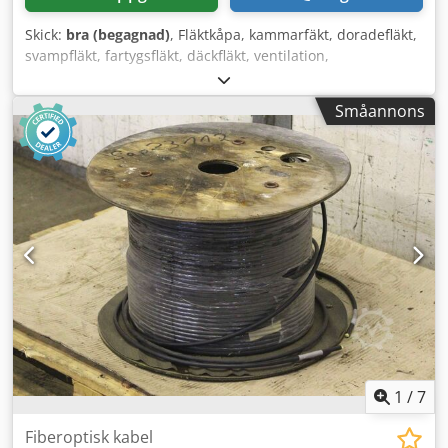
Skick:
bra (begagnad)
, Fläktkåpa, kammarfäkt, doradefläkt,
svampfläkt, fartygsfläkt, däckfläkt, ventilation,
svampformad kåpa för ventilation, ventilationskanal,
ventilationsspjäll, ventilationsanläggning,
Småannons
utsugningsanläggning, ventilationskanaler och
formstycken, jalusispjäll, backspjäll, lamellfläkt,
svampformad kåpa. -Tillverkare: WMW, fläktkåpa typ MTK
DN 80 GL 37081-86 HH Dksdpsirf Ensfx Al Sjr -Fläns: DIN
2576 ND10-NW80/88 -Bultcirkel Ø 160 x 18 mm -Antal: 5
kåpor tillgängliga -Pris: per styck -Mått: 310/200/H290 mm -
Vikt: 12,2 kg/st.
1
/
7
Fiberoptisk kabel