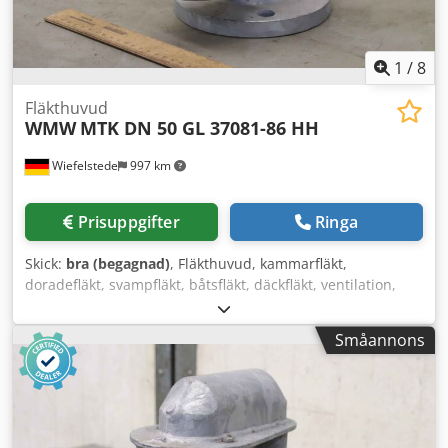
1
/
8
Fläkthuvud
WMW
MTK DN 50 GL 37081-86 HH
Wiefelstede
997 km
Prisuppgifter
Ringa
Skick:
bra (begagnad)
, Fläkthuvud, kammarfläkt,
doradefläkt, svampfläkt, båtsfläkt, däckfläkt, ventilation,
svamphuv för ventilation, ventilationskanal,
ventilationslucka, ventilationsanläggning,
Småannons
utsugsanläggning, ventilationskanaler och formstycken,
jalusilucka, backspjäll, lamellfläkt, svamphuv -Tillverkare:
WMW, fläkthuvud typ MTK DN 50 GL 37081-86 HH -Fläns:
DIN 2576 ND10-NW50/60 -Bultcirkel Ø 126 x 18 mm -Antal:
6 st huvar tillgängliga -Pris: per styck -Mått: 230/165/H225