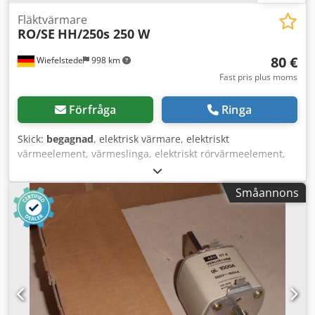
Fläktvärmare
RO/SE
HH/250s 250 W
80 €
Wiefelstede
998 km
Fast pris plus moms
Förfråga
Ringa
Skick:
begagnad
, elektrisk värmare, elektriskt
värmeelement, värmeslinga, elektriskt rörvärmeelement,
beröringssäker halvledarvärmare, kopplingsskåpsvärmare,
fläktvärmare, kopplingsskåpsfläkt -Tillverkare: RO/SE
Småannons
Fläktvärmare/Kopplingsskåpsvärmare -Typ: HH/250s -
Effekt: 250 watt Dkjdpfxof Sxbue Al Sor -Spänning: 220-240
V -Mått: 115/120/H170 mm -Vikt: 1,3 kg