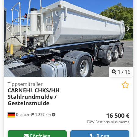
1
/
16
Tippsemitrailer
CARNEHL
CHKS/HH
Stahlrundmulde /
Gesteinsmulde
16 500 €
Diespeck
1 277 km
EXW Fast pris plus moms
Förfråga
Ringa