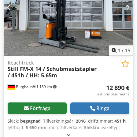
1
/
15
Reachtruck
Still
FM-X 14 / Schubmaststapler
/ 451h / HH: 5.65m
12 890 €
Burghaun
1 189 km
Fast pris plus moms
Förfråga
Ringa
Skick:
begagnad
, Tillverkningsår:
2016
, drifttimmar:
451 h
,
lyfthöjd:
5 650 mm
, motortillverkare:
Elektro
, växeltyp:
automatisk
, Still FM-X 14 gaffeltruck med ledarm,