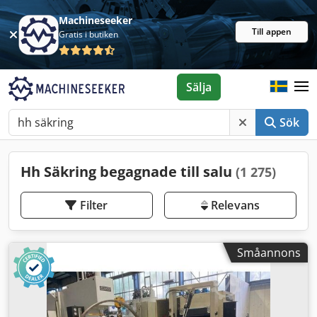
Machineseeker
Till appen
Gratis i butiken
Sälja
Sök
Hh Säkring begagnade till salu
(1 275)
Filter
Relevans
Småannons