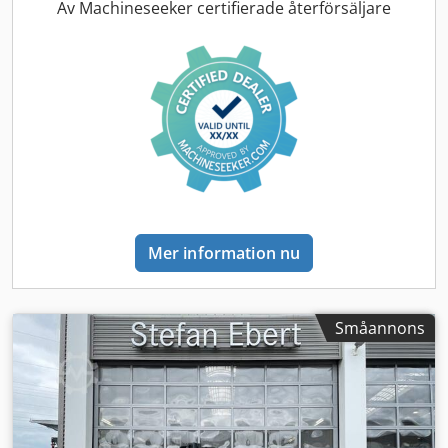
ledande mast Chassinummer: 910086046 Djdjx H U E Ujpfx
Av Machineseeker certifierade återförsäljare
Al Sjkr Masttyp: Triplex Skick: Driftklart och fullt
funktionellt Tekniskt skick: bra Batterityp: Tunn plattbatteri
av bly-kol Batteriets tillverkningsår: 2018 Beskrivning:
Jungheinrich ETV 216, tillverkningsår: 2018, driftstimmar:
15 235. Enheten är i gott skick, både visuellt och tekniskt.
Laddare finns tillgänglig på begäran. Snabb och smidig
transport är möjlig efter överenskommelse! Annonsen
syftar endast till att identifiera enheten! En detaljerad
beskrivning av skicket och eventuell utrustning lämnas
individuellt på begäran! Fel och mellanförsäljning
förbehålls, försäljning sker endast till företag. Varje
Mer information nu
försäljning av begagnade varor sker utan garanti eller
annat ansvar. Om du inte har hittat den stapeltruck du
letar efter, kontakta oss. Vi har ett stort urval av andra
enheter tillgängliga. Sidoförskjutare,
Småannons