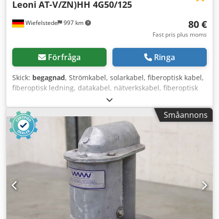
Leoni
AT-V/ZN)HH 4G50/125
80 €
Wiefelstede
997 km
Fast pris plus moms
Förfråga
Ringa
Skick:
begagnad
, Strömkabel, solarkabel, fiberoptisk kabel,
fiberoptisk ledning, datakabel, nätverkskabel, fiberoptisk
kabel (LWL-kabel) Dkedpfx Asf T Spdol Ssr -Tillverkare:
Leoni, LWL-kabel -Typ: Gigaline AT-V/ZN)HH 4G50/125 -
Småannons
Längd: 130 m -Pris: komplett -Mått på rulle: Ø 500 x 340
mm -Vikt: 13 kg