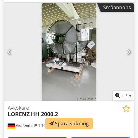
tillverkningsår: 2016, drifttimmar: endast 451 timmar!,
Småannons
batteriets tillverkningsdatum: 10/2016, tidigare ägare:
Tyska försvarsmakten, nominell lyftkapacitet: 1 400 kg,
lyfthöjd: 5 650 mm, ledarm, trippelmast, inklusive laddare
och vattentank, gaffellängd: 1 200 mm, bra skick!,
omedelbart driftsklar!, På begäran kan vi erbjuda ett
leasing- eller finansieringserbjudande. Herr Mihm (tel. )
hjälper dig gärna. Mer information finns på vår hemsida.
Med reservation för fel och slutförsäljning! Skyddstak,
uthyrning möjligt = Mer information = Lyftkapacitet: 1 400
kg Totalhöjd: 242 cm Djdpfx Aszk S Tnel Sekr Kontakta
Tobias Ebert för mer information.
1
/
5
Avkokare
LORENZ
HH 2000.2
Spara sökning
Gräfenthal
1 166 km