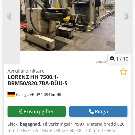
1
/
10
Avrullare-riktare
LORENZ
HH 7500.1-
BRM50/820.7BA-BÜU-5
Eislingen/Fils
1 394 km
Prisuppgifter
Ringa
Skick:
begagnad
, Tillverkningsår:
1997
, Materialbredd 820
mm Coilvikt 7,5 t Materialtjocklek 0,8 - 5,0 mm Coilens