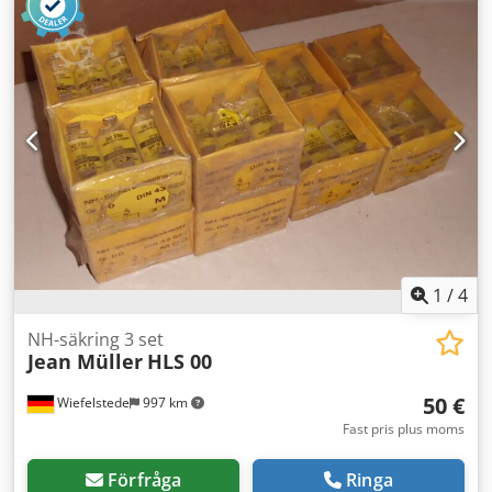
1
/
4
NH-säkring 3 set
Jean Müller
HLS 00
50 €
Wiefelstede
997 km
Fast pris plus moms
Förfråga
Ringa