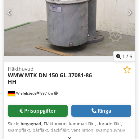
1
/
6
Fläkthuvud
WMW
MTK DN 150 GL 37081-86
HH
Wiefelstede
997 km
Prisuppgifter
Ringa
Skick:
begagnad
, Fläkthuvud, kammarfläkt, doradefläkt,
svampfläkt, båtfläkt, däckfläkt, ventilation, svamphuvhuv
för ventilation, ventilationskanal, ventilationslucka,