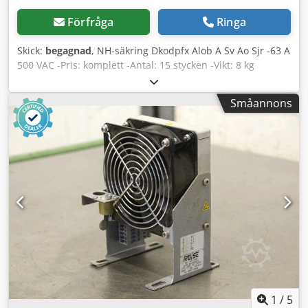
Förfråga
Ringa
Skick:
begagnad
, NH-säkring Dkodpfx Alob A Sv Ao Sjr -63 A
500 VAC -Pris: komplett -Antal: 15 stycken -Vikt: 8 kg
Småannons
1
/
5