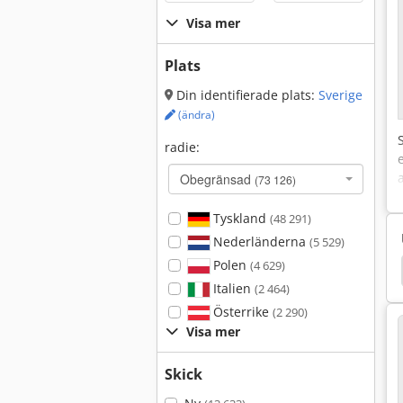
Visa mer
Plats
Din identifierade plats:
Sverige
(ändra)
radie:
Obegränsad
(73 126)
Tyskland
(48 291)
Nederländerna
(5 529)
Polen
(4 629)
anserare
Våren Hammare
Långa Stickmaskin
Italien
(2 464)
Österrike
(2 290)
Visa mer
Skick