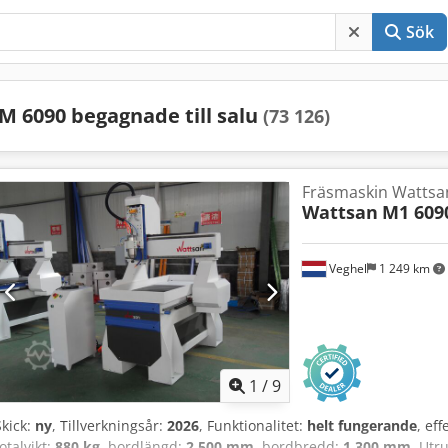
Sök
M 6090 begagnade till salu
(73 126)
Fräsmaskin Wattsa
Wattsan
M1 609
Veghel
1 249 km
1
/
9
Skick:
ny
, Tillverkningsår:
2026
, Funktionalitet:
helt fungerande
, eff
totalvikt:
880 kg
, bordlängd:
2 500 mm
, bordbredd:
1 300 mm
, Utr