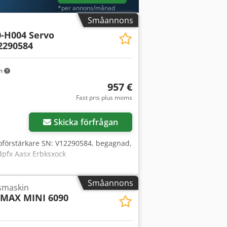
*per annons/månad
Småannons
-H004 Servo
2290584
km
957 €
Fast pris plus moms
Skicka förfrågan
oförstärkare SN: V12290584, begagnad,
dpfx Aasx Erbksxock
Småannons
smaskin
MAX MINI 6090