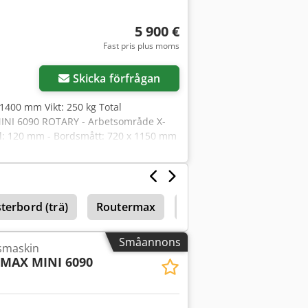
5 900 €
Fast pris plus moms
Skicka förfrågan
1400 mm Vikt: 250 kg Total
INI 6090 ROTARY - Arbetsområde X-
l: 120 mm - Bordsmått: 720 x 1150 mm
etsbord med T-spår - Max.
n - Frässpindelmotor: 2,2 kW,
 Spindelvarvtal: varv/min -
yrning: rullstyrning + kulskruv - X- och
terbord (trä)
Routermax
Cnc Weeke
Biesse
yrsystem: DSP - Gränssnitt: USB -
givningstemperatur: 0-45°C, relativ
 mm - Vikt: 250 kg
Småannons
smaskin
MAX MINI 6090