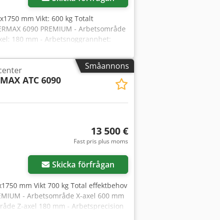
x1750 mm Vikt: 600 kg Totalt
UTERMAX 6090 PREMIUM - Arbetsområde
xel: 180 mm - Arbetsnoggrannhet:
orrgående, luftkyld - Max.
 Arbetsnoggrannhet: +/-0,2 mm -
Småannons
center
yld - Spännhylshållare: diameter 2, 4,
MAX ATC 6090
ivmotorer: stegmotorer - Spänning: 400
-axel - Kommandospråk: G-kod -
 - Gränssnitt: USB - CAD/CAM-
mperatur: 0-45°C - Relativ
t: 600 kg
13 500 €
Fast pris plus moms
Skicka förfrågan
x1750 mm Vikt 700 kg Total effektbehov
MIUM - Arbetsområde X-axel 600 mm
åde Z-axel 180 mm - Arbetsprecision
rrgående, luftkyld - Max.