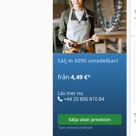
Sälj m 6090 omedelbart
från
4,49 €
*
Läs mer nu
+44 20 806 810 84
sälja utan provision
*per annons/månad