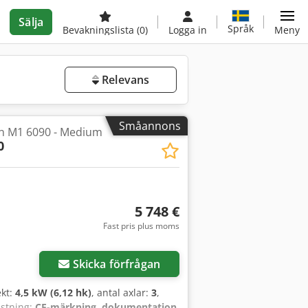
Sälja
Språk
Bevakningslista
(0)
Logga in
Meny
Relevans
Småannons
n M1 6090 - Medium
0
5 748 €
Fast pris plus moms
Skicka förfrågan
ekt:
4,5 kW (6,12 hk)
, antal axlar:
3
,
ustning:
CE-märkning, dokumentation