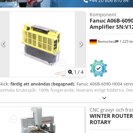
+44 20 806 810 84
Komponent
Fanuc
A06B-6090
Amplifier SN:V1
Remscheid
1 225 
1
/
4
Skick:
färdig att användas (begagnad)
, Fanuc A06B-6090-H004 serv
normala bruksspår, 100% fungerande, leverans enligt bilderna. De
CNC gravyr och frä
WINTER
ROUTER
ROTARY