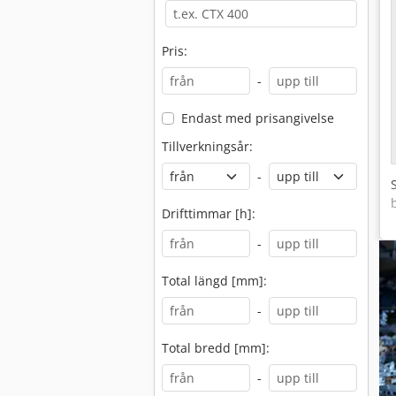
Pris:
-
Endast med prisangivelse
Tillverkningsår:
-
Drifttimmar [h]:
-
Total längd [mm]:
-
Total bredd [mm]:
-