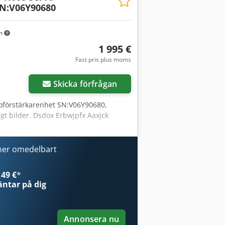
ylare, IPG-laser, MAX Photonics,
SN:V06Y90680
km
1 995 €
Fast pris plus moms
Skicka förfrågan
oförstärkarenhet SN:V06Y90680,
gt bilder. Dsdox Erbwjpfx Aaxjck
ner omedelbart
49 €
*
ntar på dig
Annonsera nu