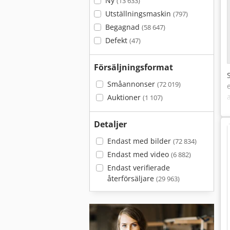
Ny
(13 633)
Utställningsmaskin
(797)
Begagnad
(58 647)
Defekt
(47)
Försäljningsformat
Småannonser
(72 019)
Auktioner
(1 107)
Detaljer
Endast med bilder
(72 834)
Endast med video
(6 882)
Endast verifierade
återförsäljare
(29 963)