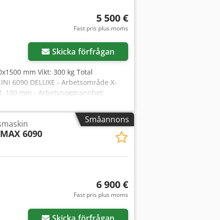
5 500 €
Fast pris plus moms
Skicka förfrågan
0x1500 mm Vikt: 300 kg Total
INI 6090 DELUXE - Arbetsområde X-
l: 100 mm - Arbetsnoggrannhet:
et: 10000 mm/min - Max. arbets­
pännhylsor verktygsfäste, diameter 6
Småannons
smaskin
motorer - Spänning: AC 230 V/50Hz
MAX 6090
uv - Styrning, X/Z-riktning:
SP (option MACH3-styrning) -
slängdssensor - Omgivningstemperatur:
m, H=1500 mm - Vikt: 300 kg
6 900 €
Fast pris plus moms
Skicka förfrågan