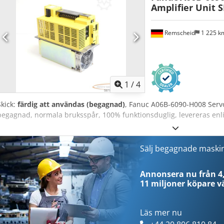
lasermärkningsmaskin, linser, kylare, kylsystem för maskiner, S&A k
Amplifier Unit 
Raycus, kompressor, rotator, speglar för lasermaskin.
Remscheid
1 225 
1
/
4
Skick:
färdig att användas (begagnad)
, Fanuc A06B-6090-H008 Serv
begagnad, normala bruksspår, 100% funktionsduglig, levereras enli
Sälj begagnade maski
Annonsera nu från 4,
11 miljoner köpare
vä
Läs mer nu