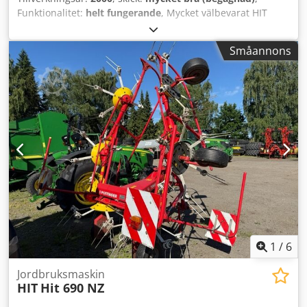
Funktionalitet:
helt fungerande
, Mycket välbevarat HIT
bågtransportör / Bräd- eller modellseparator, robust
konstruktion, transporthöjd ca 3,0 m. Brädlängd upp till
Småannons
6,5 m. Robust kedja med ribbtransportör 6x2, 2 par.
Inbyggd plan rullbana. Överlämningstransportör
tvärgående, höj- och sänkbar. Barklucka. Drift med SEW
växelmotor med broms. Bågtransportör skruvad i två delar
för transport. Demonterad och fritt lastad på lastbil.
Perfekt före dubbelsåg eller staplingsanläggning. Djdpfxexl
Edio Aa Uskr
1
/
6
Jordbruksmaskin
HIT
Hit 690 NZ