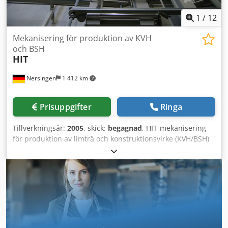
1
/
12
Mekanisering för produktion av KVH
och BSH
HIT
Nersingen
1 412 km
Prisuppgifter
Ringa
Tillverkningsår:
2005
, skick:
begagnad
, HIT-mekanisering
för produktion av limträ och konstruktionsvirke (KVH/BSH)
för komponenter upp till 600 mm bredd, 300 mm höjd, 18
m längd bestående av olika komponenter Dksdpfx
Aepiurmoa Usr kan säljas enskilt eller som komplett
system - Tväravläggare för skikt - Diverse tvärtransportörer
- Arbetsstyckets rullbanor - Tunga rullbanor - 5 lyftbord,
vardera med 2 tvärtransportörer monterade på
förflyttningsvagnar - Staplingsmaskin - Kopplingsskåp -
Rullistskenor - Medföljande hyvelsåg med avfallshantering