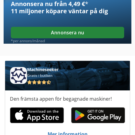
Annonsera nu från 4,49 €
*
Pottinger Cat 230
11 miljoner köpare
väntar på dig
Pottinger Lion 3002
Pottinger Lion 301
Annonsera nu
Pottinger Lion 302
*per annons/månad
Pottinger Novacat 265
Pottinger Novacat 265 H
Machineseeker
Gratis i butiken
Pottinger Novacat 302
Pottinger Novacat 305
Den främsta appen för begagnade maskiner!
Pottinger Novadisc 225
Pottinger Novadisc 265
Pottinger Novadisc 305
Mer information