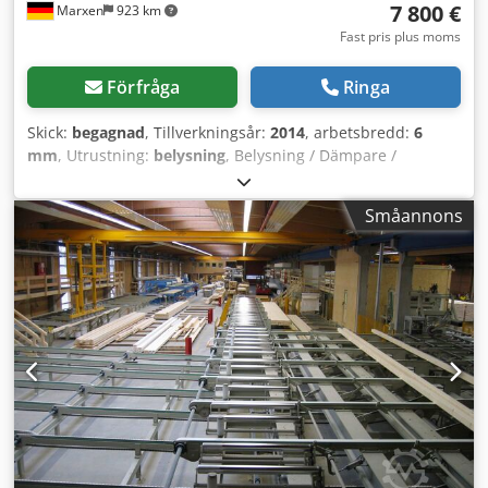
7 800 €
Marxen
923 km
Fast pris plus moms
Förfråga
Ringa
Skick:
begagnad
, Tillverkningsår:
2014
, arbetsbredd:
6
mm
, Utrustning:
belysning
, Belysning / Dämpare /
Mekanisk sneddrift / / / Dkjdeyahgdspfx Aa Uer
Småannons