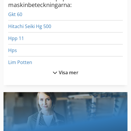
maskinbeteckningarna:
Gkt 60
Hitachi Seiki Hg 500
Hpp 11
Hps
Lim Potten
Visa mer
Potisje Ada
Potisje Pa 30
Potten
Potten Band
Pottinger Cat 190