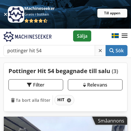
Machineseeker
Till appen
Gratis i butiken
Sälja
Sök
Pottinger Hit 54 begagnade till salu
(3)
Filter
Relevans
HIT
Ta bort alla filter
Småannons