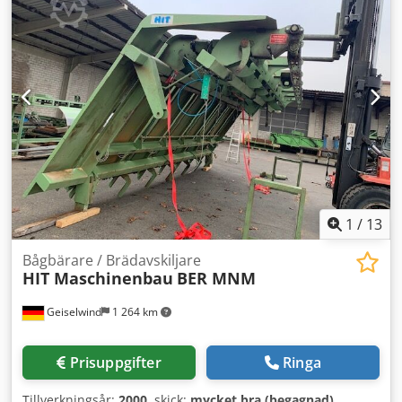
1
/
13
Bågbärare / Brädavskiljare
HIT Maschinenbau
BER MNM
Geiselwind
1 264 km
Prisuppgifter
Ringa
Tillverkningsår:
2000
, skick:
mycket bra (begagnad)
,