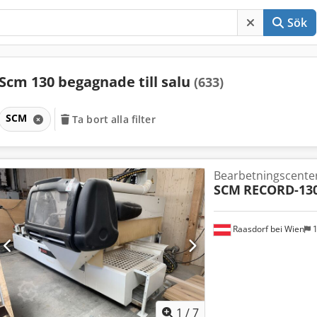
Sök
Scm 130 begagnade till salu
(633)
SCM
Ta bort alla filter
Bearbetningscente
SCM
RECORD-130
Raasdorf bei Wien
1
1
/
7