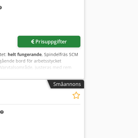
Prisuppgifter
tet:
helt fungerande
, Spindelfräs SCM
ående bord för arbetsstycket
 Varvtalsområde, justeras med rem
oturs Manuell spindellyft Teknisk
Småannons