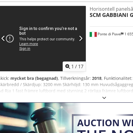
Horisontell panels
SCM
GABBIANI G
Ponte di Piave
1 65
1
/
17
Skick:
mycket bra (begagnad)
, Tillverkningsår:
2018
, Funktionalitet
Skärbredd / Skärdjup: 3200 mm Skärhöjd: 130 mm Huvudsågaggreg
Ad Rja 1 fast främre luftbord med styrning 2 rörliga främre luftb
med integrerad PC "eye-M" Mjukvara: Maestro Cut START/STOP fotpe
optimeringsprogramvara för kapning Tillgänglig september 2026