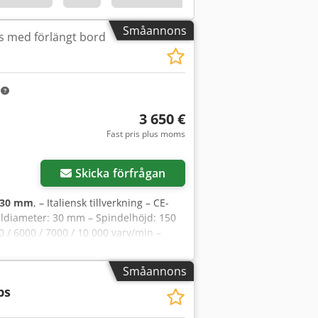
Småannons
s med förlängt bord
m
3 650 €
Fast pris plus moms
Skicka förfrågan
30 mm
, – Italiensk tillverkning – CE-
ldiameter: 30 mm – Spindelhöjd: 150
/ 6000 / 7000 / 10 000 varv/min –
lek: 730 x 1200 mm Chsdpfx Aow Ip R
 mm – Anslutningsdiameter: 2 x 120
Småannons
ps