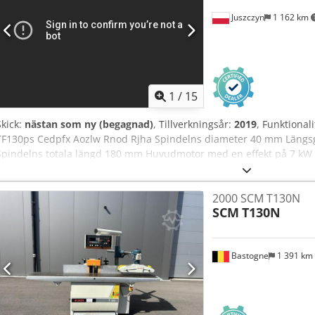
Juszczyn
1 162 km
1
/
15
Skick:
nästan som ny (begagnad)
, Tillverkningsår:
2019
, Funktionali
TF130ps Cedpfx Aozlw Rnod Rjha Spindelns diameter 40 mm Längsg
Spindelns totala längd 180 mm Huvudmotor med en effekt på 7 kW
3000/4500/6000/7000/10000 Spindeln kan rotera både medurs och m
dokumentation Tillverkningsår 2019
2000 SCM T130N
SCM
T130N
Bastogne
1 391 km