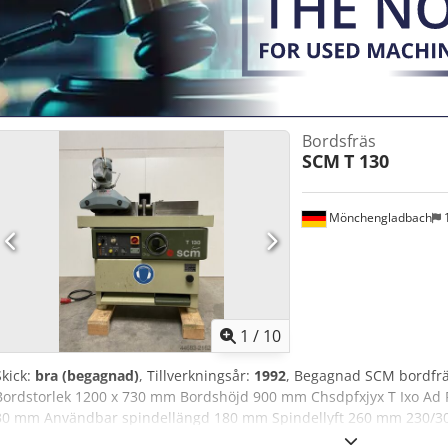
Bordsfräs
SCM
T 130
Mönchengladbach
1
1
/
10
Skick:
bra (begagnad)
, Tillverkningsår:
1992
, Begagnad SCM bordfrä
Bordstorlek 1200 x 730 mm Bordshöjd 900 mm Chsdpfxjyx T Ixo Ad 
30 mm Användbar spindellängd 180 mm Spindellyft 260 mm 230/3
bord 320x90 mm Finjusterbart fräsanslag med stålanslagshalvor Moto