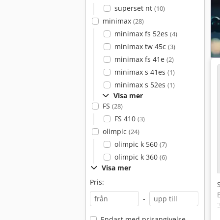
superset nt
(10)
minimax
(28)
minimax fs 52es
(4)
minimax tw 45c
(3)
minimax fs 41e
(2)
minimax s 41es
(1)
minimax s 52es
(1)
Visa mer
FS
(28)
FS 410
(3)
olimpic
(24)
olimpic k 560
(7)
olimpic k 360
(6)
Visa mer
Pris:
-
Endast med prisangivelse