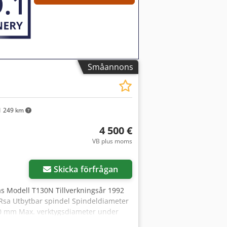
Småannons
 249 km
4 500 €
VB plus moms
Skicka förfrågan
s Modell T130N Tillverkningsår 1992
Rsa Utbytbar spindel Spindeldiameter
0 mm Max. verktygsdiameter under
r 4 kW / 400 V Varvtal 3-4,5-6-8-