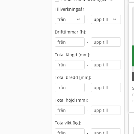
Tillverkningsår:
-
Drifttimmar [h]:
-
Total längd [mm]:
-
Total bredd [mm]:
-
Total höjd [mm]:
-
Totalvikt [kg]:
ax
Cnc Weeke
Biesse Rover 321 R
Weeke
-