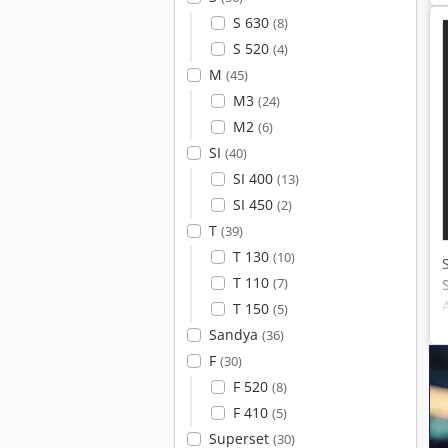
S 630
(8)
S 520
(4)
M
(45)
M3
(24)
M2
(6)
SI
(40)
SI 400
(13)
SI 450
(2)
T
(39)
T 130
(10)
T 110
(7)
T 150
(5)
Sandya
(36)
F
(30)
F 520
(8)
F 410
(5)
Superset
(30)