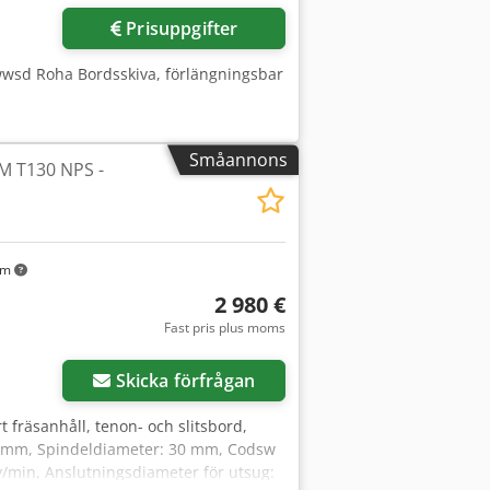
Prisuppgifter
wwsd Roha Bordsskiva, förlängningsbar
Småannons
M T130 NPS -
km
2 980 €
Fast pris plus moms
Skicka förfrågan
 fräsanhåll, tenon- och slitsbord,
750 mm, Spindeldiameter: 30 mm, Codsw
v/min, Anslutningsdiameter för utsug: