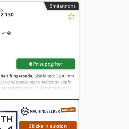
Småannons
åg
2 130
5 km
Prisuppgifter
:
helt fungerande
, Skärlängd: 3200 mm
at Försågsaggregat Chsdezdqk Sopfx
ord Matarkärra med 11 klämmor Konsol
dal Vikt ca 4150 kg. Inkluderar
Skicka in auktion