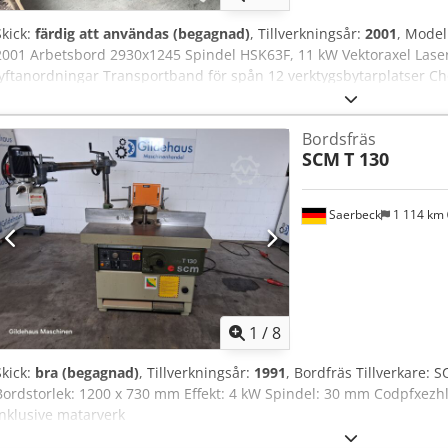
Skick:
färdig att användas (begagnad)
, Tillverkningsår:
2001
, Model
2001 Arbetsbord 2930x1245 Spindel HSK63F, 11 kW Vektoraxel Laser
lyftanordningar Transportband för spån 12 verktygsbytarplatser
för lådkonstruktion eller sågning F18 borrhuvud Spännanordningar
Bordsfräs
SCM
T 130
Saerbeck
1 114 km
1
/
8
Skick:
bra (begagnad)
, Tillverkningsår:
1991
, Bordfräs Tillverkare: 
Bordstorlek: 1200 x 730 mm Effekt: 4 kW Spindel: 30 mm Codpfxezhl
Inklusive matarverk