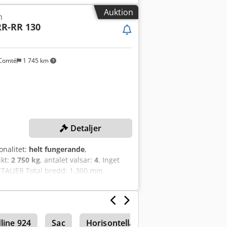
ått 1200x810x900 mm Vikt ca 580 kg
Auktion
n
RR-RR 130
Comté
1 745 km
Detaljer
onalitet:
helt fungerande
,
ikt:
2 750 kg
, antalet valsar:
4
, Inget
DETALJER Total bredd: 1.300 mm
ns: 50 Hz Faser: 3 ~ Märkström: 180 A
USTNING Två övre valsar Två nedre
ion och är lastad på lastbil. Vid
line 924
Sac
Horisontella bearbetningscenter med