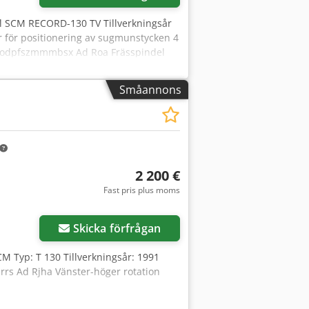
l SCM RECORD-130 TV Tillverkningsår
 för positionering av sugmunstycken 4
 Chodpfszmmmbsx Ad Roa Frässpindel
Småannons
2 200 €
Fast pris plus moms
Skicka förfrågan
SCM Typ: T 130 Tillverkningsår: 1991
rrs Ad Rjha Vänster-höger rotation