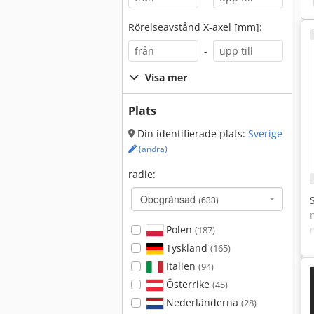
Rörelseavstånd X-axel [mm]:
-
Visa mer
Plats
Din identifierade plats:
Sverige
(ändra)
radie:
Obegränsad
(633)
Polen
(187)
Tyskland
(165)
Italien
(94)
Österrike
(45)
Nederländerna
(28)