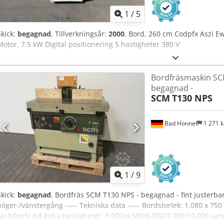
1
/
5
Skick:
begagnad
, Tillverkningsår:
2000
, Bord, 260 cm Codpfx Aszi E
Motor, 7,5 kW Digital positionering 5 hastigheter 380 V
Bordfräsmaskin SC
begagnad -
SCM
T130 NPS
Bad Honnef
1 271 
1
/
9
Skick:
begagnad
, Bordfräs SCM T130 NPS - begagnad - fint justerbart
höger-/vänstergång ----- Tekniska data ----- Bordstorlek: 1.080 x 
Nv Nfopfx Ad Rsha Hastigheter: 3.000/4.500/6.000/7.000/10.000 var