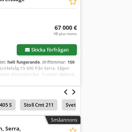
67 000 €
VB plus moms
Skicka förfrågan
tet:
helt fungerande
, drifttimmar:
150
adscirkelsåg CS 600 från Serra. Sågen
satser distansbrickor, 3 satser sågblad,
sta snittlängd: 880 mm. Snittbredd
till 500 mm. 90 kW motor.
1405 S
Stoll Cmt 211
Svetssbord
Småannons
h, Serra,