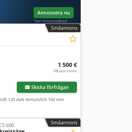
Annonsera nu
*per annons/månad
Småannons
1 500 €
VB plus moms
Skicka förfrågan
kkraft 120 daN Armutstick 160 mm
Småannons
 CS 600
kreissäge