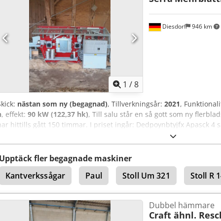
Diesdorf
946 km
1
/
8
Skick:
nästan som ny (begagnad)
, Tillverkningsår:
2021
, Funktionali
h
, effekt:
90 kW (122,37 hk)
, Till salu står en så gott som ny flerbl
har hittills gått 150 timmar. I priset ingår: Dedpoynbtyjfx Apasck 4 
inmatningsbord (5 m) och utmatningsbord (5 m). Tekniska data: Min
upp till 600 mm. Snitthöjd upp till 160 mm. Sågbladsdiameter upp 
Upptäck fler begagnade maskiner
Kantverkssågar
Paul
Stoll Um 321
Stoll R 
Dubbel hämmare
Craft ähnl. Resc