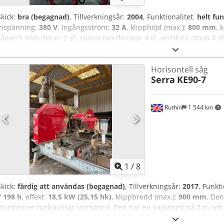
Skick:
bra (begagnad)
, Tillverkningsår:
2004
, Funktionalitet:
helt fu
inspänning:
380 V
, ingångsström:
32 A
, klipphöjd (max.):
800 mm
, 
sågverk inkluderar: 2 st. spännanordningar 4 st. vertikala stopp 4 
klämmor 3 st. stamlyftarmar 1 st. försågningsenhet 1 st. stamrull
1 st. smörjsystem för sågblad 1 st. vattensmörjsystem 1 st. elektri
Horisontell såg
såglängd: 7,1 m Stamdiameter: ca 90 cm Hydraulikpump: 17 liter M
Serra
KE90-7
mm
Ruthin
1 544 km
1
/
8
Skick:
färdig att användas (begagnad)
, Tillverkningsår:
2017
, Funkti
7 198 h
, effekt:
18,5 kW (25,15 hk)
, klippbredd (max.):
900 mm
, De
Woodmizer hydrauliskt stockbord. Den har en kaplängd på 7 m och
Iqo Apaeck