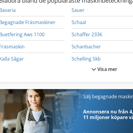
Bläddra bland de populäraste maskinbeteckning
Bavaria
Sauer
Begagnade Fräsmaskiner
Schaal
Buetfering Aws 1100
Schaffer 2336
Fräsmaskin
Schanbacher
Kalla Sågar
Schelling Skb
Visa mer
Kål-Fräsar
Schlebach Rbm
Metall Arbetsmaskin
Serra
Metall Svarv
Slang
Sälj begagnade maski
Metall Såg
Svarv Maskin
Annonsera nu från 4,
11 miljoner köpare
vä