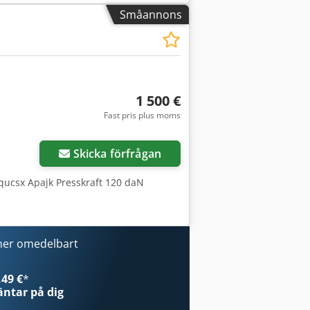
Småannons
1 500 €
Fast pris plus moms
Skicka förfrågan
fqucsx Apajk Presskraft 120 daN
ner omedelbart
49 €
*
ntar på dig