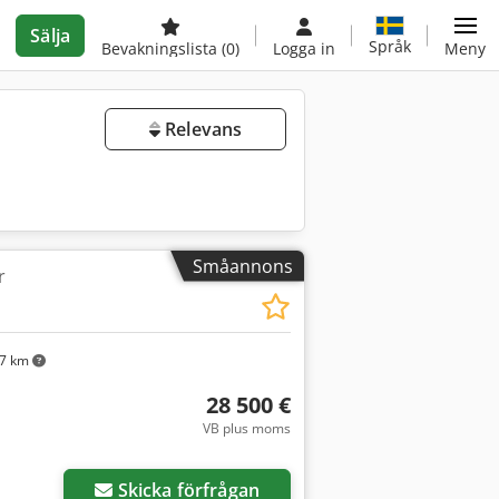
Sälja
Språk
Bevakningslista
(0)
Logga in
Meny
Relevans
Småannons
r
67 km
28 500 €
VB plus moms
Skicka förfrågan