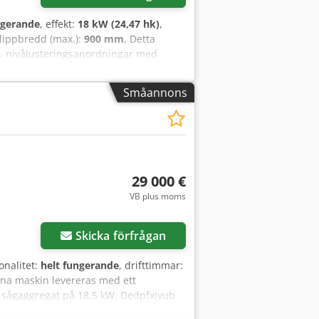
ngerande
, effekt:
18 kW (24,47 hk)
,
klippbredd (max.):
900 mm
, Detta
st. nivåjusteringsanordningar med
e med drivmotor Dsdjzk Exdepfx Apasck
sk positionsstyrning Grundläggande
Småannons
otoreffekt: 18 kW Sågbladsbredd: 100
29 000 €
VB plus moms
Skicka förfrågan
onalitet:
helt fungerande
, drifttimmar:
nna maskin levereras med ett
 sågaggregat på 18,5 kW. Dedpfxjyub