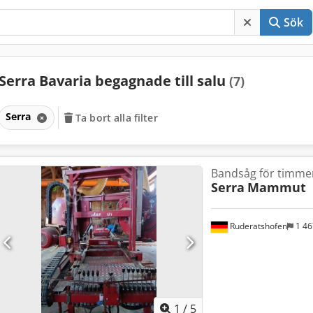
Sök
Serra Bavaria begagnade till salu
(7)
Serra
Ta bort alla filter
Bandsåg för timme
Serra
Mammut
Ruderatshofen
1 4
1
/
5