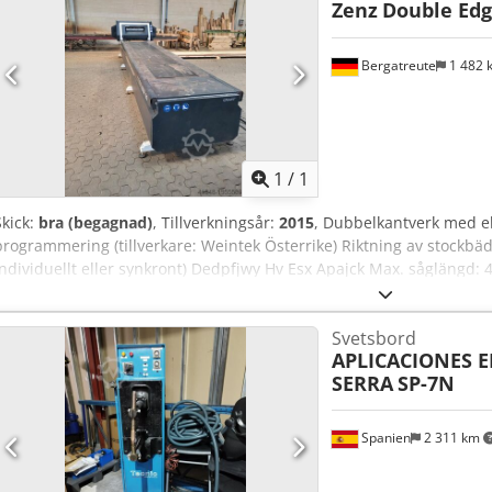
Zenz
Double Edg
Bergatreute
1 482
Begär fle
1
/
1
Skick:
bra (begagnad)
, Tillverkningsår:
2015
, Dubbelkantverk med elek
programmering (tillverkare: Weintek Österrike) Riktning av stockbäd
individuellt eller synkront) Dedpfjwy Hv Esx Apajck Max. såglängd: 
Sågmotorer: vardera 6,5 kW Max. sågbredd: 0,6 m Max. såghöjd: 
Svetsbord
APLICACIONES E
SERRA
SP-7N
Spanien
2 311 km