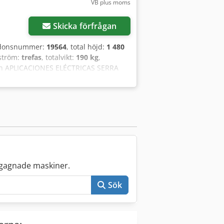
VB plus moms
Skicka förfrågan
ordonsnummer:
19564
, total höjd:
1 480
 ström:
trefas
, totalvikt:
190 kg
,
in APLICACIONES ELÉCTRICAS SERRA
bust och pålitlig utrustning, idealisk
olid och hållbar konstruktion. - Perfekt
fört regelbundet. Dcedpjw I Su Uefx
gagnade maskiner.
Sök