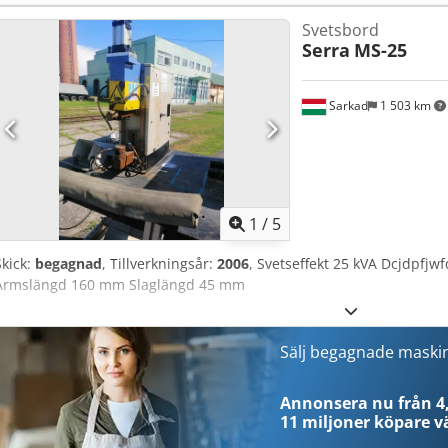
Svetsbord
Serra
MS-25
Sarkad
1 503 km
1
/
5
Skick:
begagnad
, Tillverkningsår:
2006
, Svetseffekt 25 kVA Dcjdpfjw
Armslängd 160 mm Slaglängd 45 mm
Sälj begagnade maski
Annonsera nu från 4,
11 miljoner köpare
vä