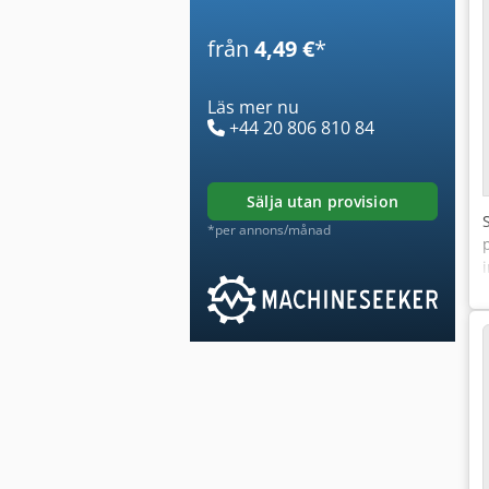
från
4,49 €
*
Läs mer nu
+44 20 806 810 84
sälja utan provision
*per annons/månad