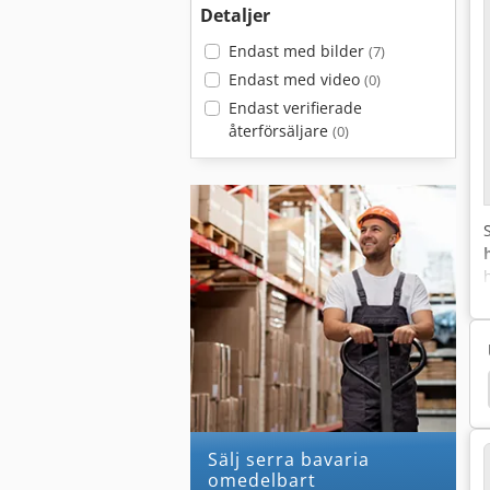
Detaljer
Endast med bilder
(7)
Endast med video
(0)
Endast verifierade
återförsäljare
(0)
r 111
Svetsning
Svetsning Svänganordningen
Sälj serra bavaria
omedelbart