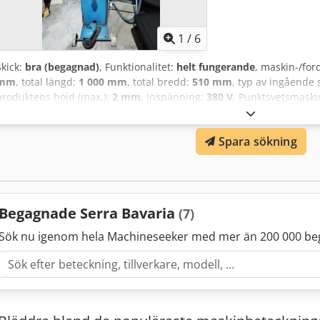
1
/
6
Skick:
bra (begagnad)
, Funktionalitet:
helt fungerande
, maskin-/f
mm
, total längd:
1 000 mm
, total bredd:
510 mm
, typ av ingående
produktens höjd (max.):
2 mm
, inspänning:
380 V
, Punktsvetsmask
modell SP-7N, begagnad, i utmärkt skick och redo för användning. Ro
för verkstäder, industriunderhåll eller serieproduktion. Fördelar: - S
Spara sökning
för kontinuerligt och krävande arbete. - Förebyggande underhåll ut
Apaek - Finns för omedelbar leverans eller avhämtning.
Begagnade Serra Bavaria
(7)
Sök nu igenom hela Machineseeker med mer än 200 000 be