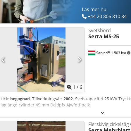
Läs mer nu
+44 20 806 810 84
Svetsbord
Serra
MS-25
Sarkad
1 503 km
1
/
6
Skick:
begagnad
, Tillverkningsår:
2002
, Svetskapacitet 25 kVA Tryc
Slaglängd cylinder 45 mm Dcjdpfx Ajwfqtfjpajk
Flerskivig cirkelsåg
Serra
Mehrblatt