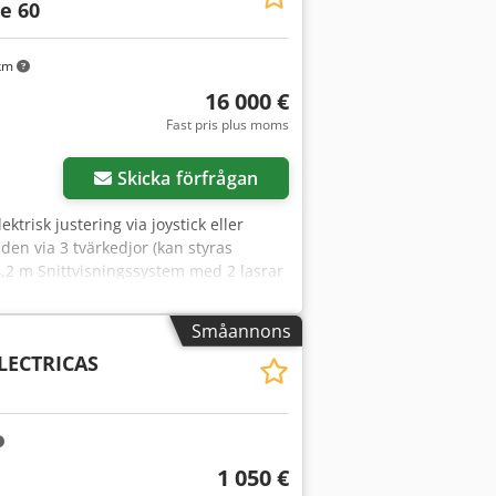
e 60
 km
16 000 €
Fast pris plus moms
r bilder
Skicka förfrågan
trisk justering via joystick eller
den via 3 tvärkedjor (kan styras
4,2 m Snittvisningssystem med 2 lasrar
80 mm Max. såghöjd: 60 mm
Småannons
LECTRICAS
1 050 €