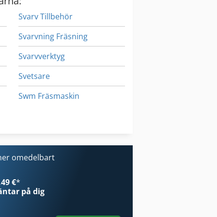
arna:
Svarv Tillbehör
Svarvning Fräsning
Svarvverktyg
Svetsare
Swm Fräsmaskin
Sågklinga
Takläggning Fräsar
ner omedelbart
49 €
*
ntar på dig