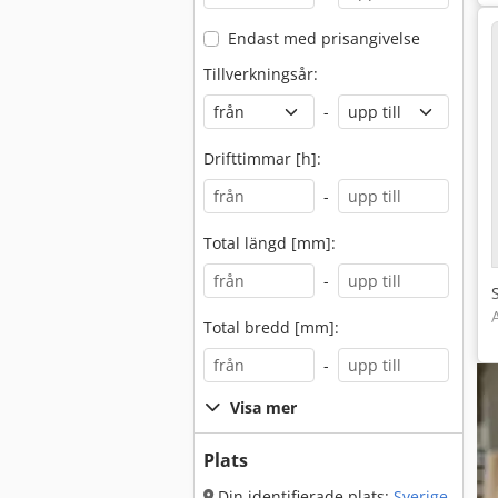
Endast med prisangivelse
Tillverkningsår:
-
Drifttimmar [h]:
-
Total längd [mm]:
-
Total bredd [mm]:
-
Visa mer
Plats
Din identifierade plats:
Sverige