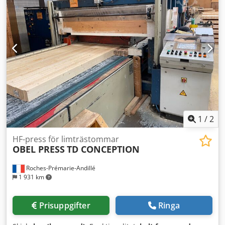
(mindre repor eller missfärgningar). Enheten är
funktionskontrollerad. Förpackning och frakt: Du är
välkommen att inspektera enheten under våra öppettider.
Boka vänligen en tid i förväg! Sjöfäst förpackning och
världsomspännande leverans kan ordnas på förfrågan! För
mer information kontakta oss gärna direkt.
1
/
2
HF-press för limträstommar
OBEL PRESS
TD CONCEPTION
Roches-Prémarie-Andillé
1 931 km
Prisuppgifter
Ringa