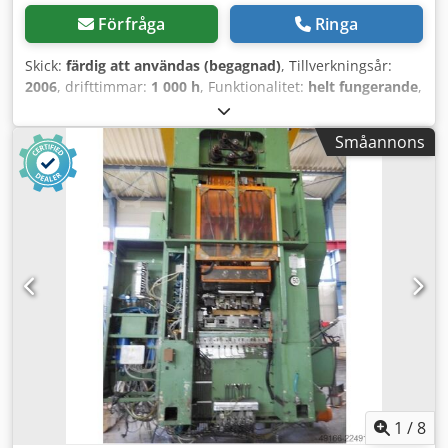
Förfråga
Ringa
Skick:
färdig att användas (begagnad)
, Tillverkningsår:
2006
, drifttimmar:
1 000 h
, Funktionalitet:
helt fungerande
,
maskin-/fordonsnummer:
06060408
, Beskrivning Djdpfx
Aiszrvauscskr Grass Flexi Press (2006) inklusive tillbehör I
Småannons
samband med inköp av en CNC-maskin har denna
professionella Grass Flexi Press, en maskin för att borra
hål för gångjärn och beslag, blivit överflödig. Maskinen har
alltid underhållits väl, genomgått årlig inspektion och är i
utmärkt/bra skick. Kan användas direkt på arbetsplatsen!
Specifikationer och detaljer: Märke/Typ: Grass Flexi Press
Tillverkningsår: 2006 Skick: Väl underhållen och årligen
inspekterad Inkluderar: Diverse tillbehör / borrhuvuden
Anledning till försäljning: Överflödig på grund av övergång
till CNC Är du intresserad eller har du frågor? Kontakta oss
gärna för mer information eller för att se maskinen.
1
/
8