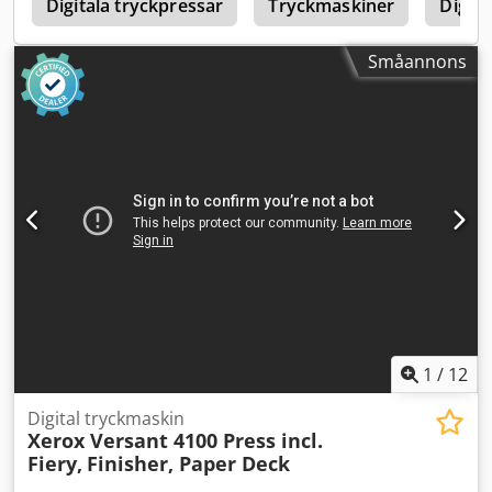
e
Digitala tryckpressar
Tryckmaskiner
Digita
Småannons
1
/
12
Digital tryckmaskin
Xerox Versant 4100 Press incl.
Fiery,
Finisher, Paper Deck