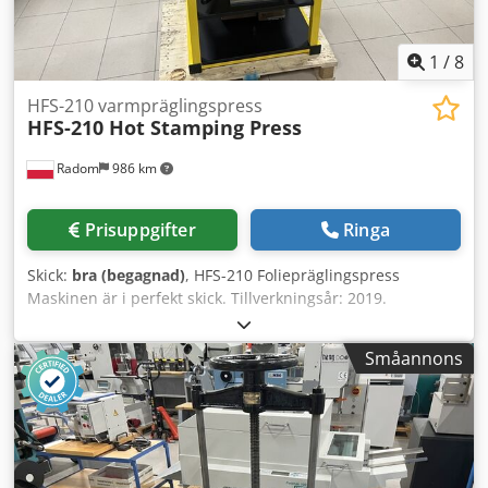
1
/
8
HFS-210 varmpräglingspress
HFS-210 Hot Stamping Press
Radom
986 km
Prisuppgifter
Ringa
Skick:
bra (begagnad)
, HFS-210 Foliepräglingspress
Maskinen är i perfekt skick. Tillverkningsår: 2019.
Beskrivning: HFS-210 är en pneumatisk foliepräglingspress
för varmprägling och prägling av papper samt plast. Ett
Småannons
användbart verktyg för reklambyråer och digitaltryckerier.
Cykeln styrs manuellt. Den pneumatiska driften
säkerställer repeterbarhet och mycket högt
press-/präglingstryck mot materialet. Dkedpfozdau Uox
Aicsr Maskinen är utrustad med automatisk foliematning,
vilket avsevärt förkortar tiden för varje varmpräglingscykel,