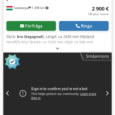
2 900 €
Tatabánya
1 398 km
VB plus moms
Förfråga
Ringa
Skick:
bra (begagnad)
, Längd: ca 2430 mm Dkjdpsd
Nmdfjfx Aicjr Bredd: ca 1520 mm Höjd: ca 540 mm
Småannons