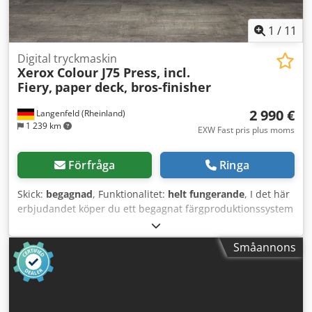
1
/
11
Digital tryckmaskin
Xerox Colour J75 Press, incl.
Fiery,
paper deck, bros-finisher
2 990 €
Langenfeld (Rheinland)
1 239 km
EXW Fast pris plus moms
Förfråga
Ringa
Skick:
begagnad
, Funktionalitet:
helt fungerande
, I det här
erbjudandet köper du ett begagnat färgproduktionssystem
"Xerox Colour J75 Press" Försäljningsobjekt: 1 x Xerox
Colour J75 Press med följande utrustning: inkl. Fiery EX C75
Småannons
inkl. Paperdeck A-CF01 inkl. Broschyrfinishare + LFN-7+JGW
Inte rätt utrustning? Det är inget problem att konfigurera
maskinen efter dina önskemål. Kontakta oss gärna!
Räknarstatus: Totalt: Ca 1.272.538 sidor Färg: Ca 1.099.543
sidor Svart: Ca 172.995 sidor Skick: Dkedpfx Ajza Db Dsicer