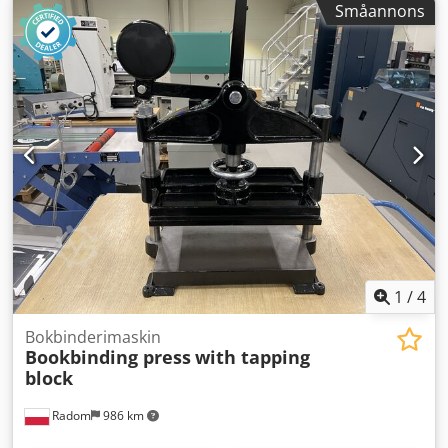
Småannons
1
/
4
Bokbinderimaskin
Bookbinding press
with tapping
block
Radom
986 km