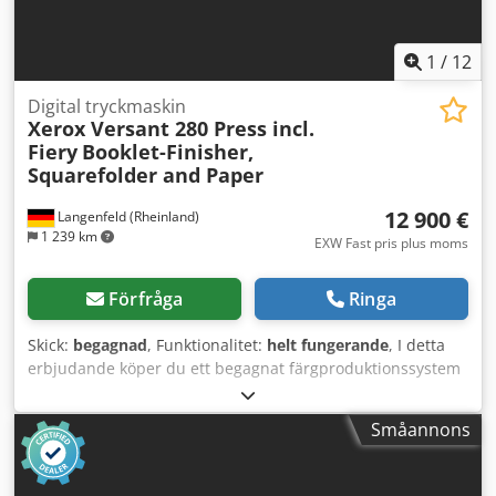
1
/
12
Digital tryckmaskin
Xerox Versant 280 Press incl.
Fiery
Booklet-Finisher,
Squarefolder and Paper
12 900 €
Langenfeld (Rheinland)
1 239 km
EXW Fast pris plus moms
Förfråga
Ringa
Skick:
begagnad
, Funktionalitet:
helt fungerande
, I detta
erbjudande köper du ett begagnat färgproduktionssystem
"Xerox Versant 280" Försäljningsobjekt: 1 x Xerox Versant
280 med följande utrustning: inkl. Fiery NX Pro Server (EX
Småannons
280) inkl. Booklet Finisher A-GW03/A-GW06/A-FN13/ inkl.
Paper Deck A-CF06 med hög kapacitet Passar inte
utrustningen? Det är inget problem att konfigurera