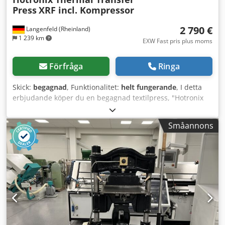
Press
XRF incl. Kompressor
2 790 €
Langenfeld (Rheinland)
1 239 km
EXW Fast pris plus moms
Förfråga
Ringa
Skick:
begagnad
, Funktionalitet:
helt fungerande
, I detta
erbjudande köper du en begagnad textilpress, "Hotronix
Thermal Transfer Press XRF". Objekt för försäljning: 1x
Hotronix Thermal Transfer Press XRF med följande
Småannons
utrustning: Dkodpozpwzuefx Aicjr inklusive kompressor
Skick: Detta erbjudande avser en begagnad maskin som
eventuellt kan ha användningsspår (mindre repor eller
missfärgningar). Maskinen har testats och fungerar.
Förpackning och frakt: Du är välkommen att titta på
maskinen under våra öppettider. Vänligen boka en tid!
Säker förpackning och leverans över hela världen är
möjligt på begäran! Innan frakt eller avhämtning kommer
ett funktionstest att spelas in på video för dig. För
ytterligare information är du naturligtvis välkommen att