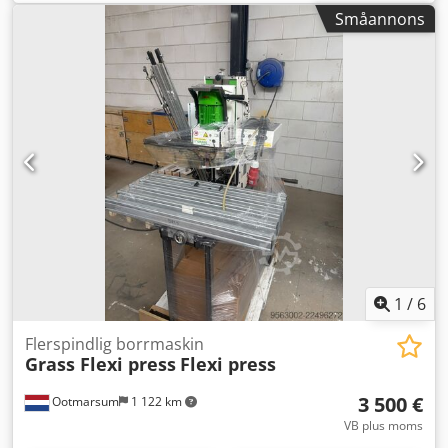
Småannons
1
/
6
Flerspindlig borrmaskin
Grass Flexi press
Flexi press
3 500 €
Ootmarsum
1 122 km
VB plus moms