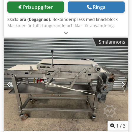
Prisuppgifter
Ringa
Skick:
bra (begagnad)
, Bokbinderipress med knackblock
Maskinen är fullt fungerande och klar för användning.
Dsdpfx Aozdatqoicekr Ungefärligt format: 480 x 330 mm 3
tons tryck
Småannons
1
/
3