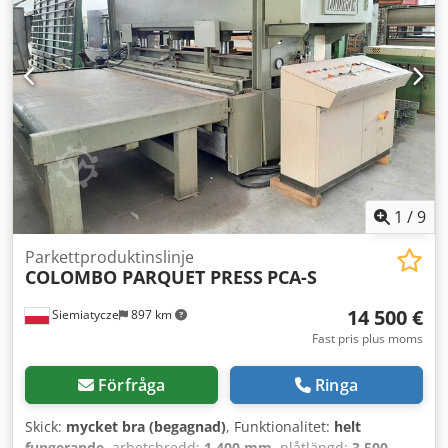
1
/
9
Parkettproduktinslinje
COLOMBO PARQUET PRESS
PCA-S
14 500 €
Siemiatycze
897 km
Fast pris plus moms
Förfråga
Ringa
Skick:
mycket bra (begagnad)
, Funktionalitet:
helt
fungerande
, arbetsbredd:
1 400 mm
, plåtlängd:
3 500