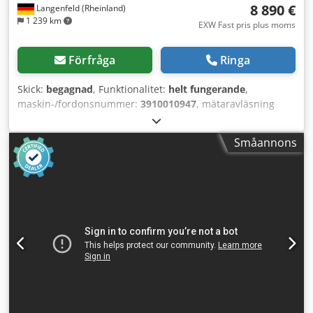
8 890 €
Langenfeld (Rheinland)
1 239 km
EXW Fast pris plus moms
Förfråga
Ringa
Skick:
begagnad
, Funktionalitet:
helt fungerande
,
maskin-/fordonsnummer:
3910010947
, mätaravläsning
(svart):
3 310 691
, I detta erbjudande köper du ett
begagnat färgutskriftssystem "Xerox Versant 4100 Press".
Småannons
Objekt för försäljning: 1 x Xerox Versant 4100 Press med
följande utrustning: inklusive pappersmagasin A-CF03/A-
CF04 inklusive efterbehandlingsenhet A-GW04/A-GW07
inklusive stapelmodul LCS-1 inklusive SquareFold Är inte
utrustningen rätt? Det är inga problem att konfigurera
maskinen efter dina önskemål. Kontakta oss gärna! Antal
utskrifter: Totalt: Cirka 9 571 697 sidor Färg: Cirka 8 874
258 sidor Svart: Cirka 697 439 sidor Skick: Detta
erbjudande gäller en begagnad enhet som eventuellt kan
ha vissa tecken på användning (mindre repor eller
gulnande). Enheten har testats och fungerar. Ett
testutskrift syns på bilden. Förpackning och frakt: Du är