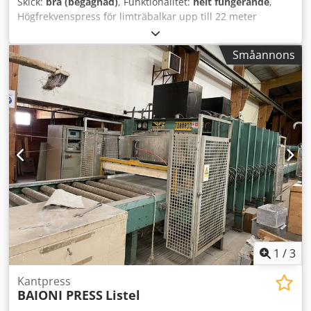
Skick:
bra (begagnad)
, Funktionalitet:
helt fungerande
,
Högfrekvenspress för limträbalkar upp till 22 meter
Maximal pressbredd: 1300 mm Maximal presstjocklek: 300
mm Dkodjw A Hk Ijpfx Aicer Inmatningsmatta 3000 mm
Småannons
press med segmentvis härdning/polymersering på 3 meter
1
/
3
Kantpress
BAIONI PRESS
Listel