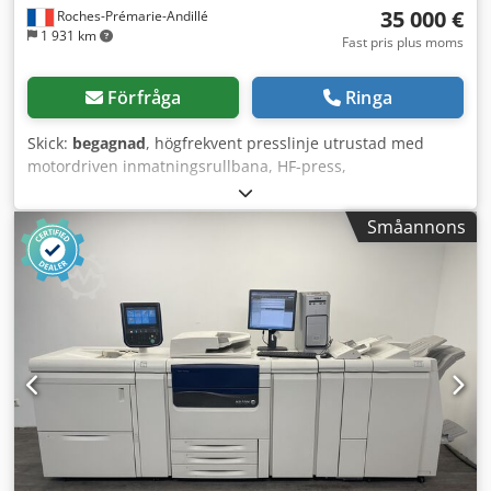
35 000 €
Roches-Prémarie-Andillé
1 931 km
Fast pris plus moms
Förfråga
Ringa
Skick:
begagnad
, högfrekvent presslinje utrustad med
motordriven inmatningsrullbana, HF-press,
utmatningstransportör Dkedpszhrdbsfx Aicer
Småannons