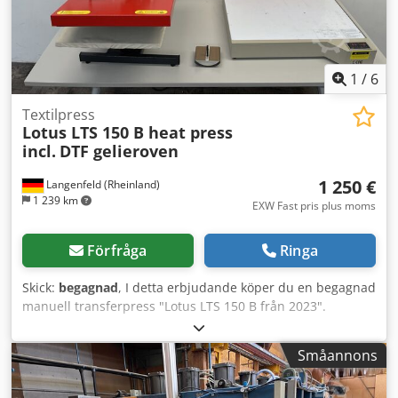
1
/
6
Textilpress
Lotus LTS 150 B heat press
incl.
DTF gelieroven
1 250 €
Langenfeld (Rheinland)
1 239 km
EXW Fast pris plus moms
Förfråga
Ringa
Skick:
begagnad
, I detta erbjudande köper du en begagnad
manuell transferpress "Lotus LTS 150 B från 2023".
Föremål till salu: Djdpjx Eg Upefx Aicekr 1 x Lotus LTS 150 B
med följande utrustning: - Inkl. DTF-gelugn -
Småannons
Tillverkningsår: 2023 Skick: Detta erbjudande gäller en
begagnad enhet som kan uppvisa tecken på användning