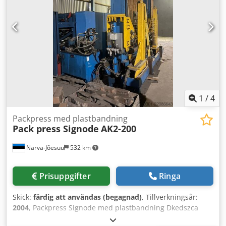
1
/
4
Packpress med plastbandning
Pack press Signode
AK2-200
Narva-Jõesuu
532 km
Prisuppgifter
Ringa
Skick:
färdig att användas (begagnad)
, Tillverkningsår:
2004
, Packpress Signode med plastbandning Dkedszca
Uxepfx Aicor