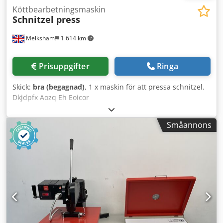
Köttbearbetningsmaskin
Schnitzel press
Melksham
1 614 km
Prisuppgifter
Ringa
Skick:
bra (begagnad)
, 1 x maskin för att pressa schnitzel.
Dkjdpfx Aozq Eh Eoicor
Småannons