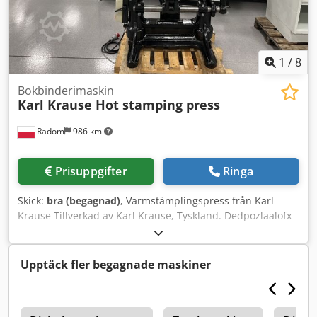
kontakta oss personligen.
1
/
8
Bokbinderimaskin
Karl Krause Hot stamping press
Radom
986 km
Prisuppgifter
Ringa
Skick:
bra (begagnad)
, Varmstämplingspress från Karl
Krause Tillverkad av Karl Krause, Tyskland. Dedpozlaalofx
Aicjkr Maskinen är fullt funktionell efter en modernisering
av styrsystemet. Förlängbart arbetsbord. Timerstyrning gör
det möjligt att starta maskinen vid en specifik tidpunkt för
Upptäck fler begagnade maskiner
att säkerställa att den är redo för drift. 230 V
strömförsörjning. Storlek på värmeplatta: 400 x 530 mm.
Vikt: ca 800 kg.