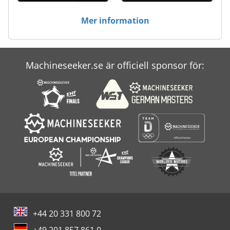
Wotan
Mer information
Wuko
Wörner
Machineseeker.se är officiell sponsor för:
Zerbst
Zfwz
+44 20 331 800 72
+49 201 857 861 0