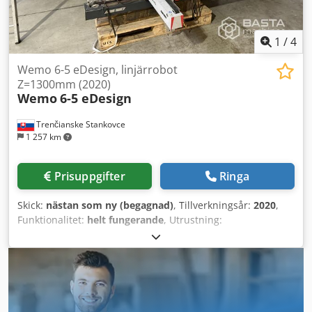
1
/
4
Wemo 6-5 eDesign, linjärrobot
Z=1300mm (2020)
Wemo
6-5 eDesign
Trenčianske Stankovce
1 257 km
Prisuppgifter
Ringa
Skick:
nästan som ny (begagnad)
, Tillverkningsår:
2020
,
Funktionalitet:
helt fungerande
, Utrustning:
dokumentation / manual
, Antal axlar: 3 Csdpfxjx Urvte
Acieha Räckvidd: 1300 mm Lastkapacitet: 4 kg X = 300 mm
Y = 1000 mm Z = 1300 mm