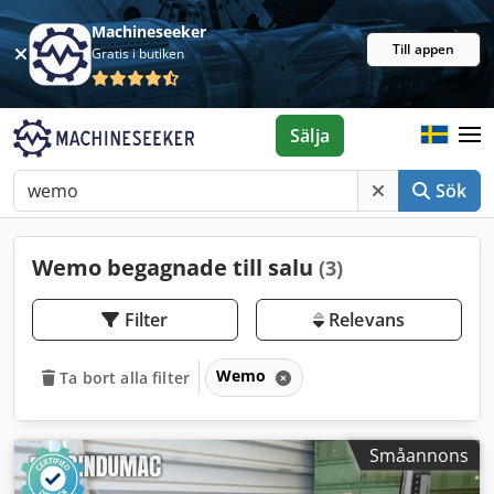
Machineseeker
Till appen
Gratis i butiken
Sälja
Sök
Wemo begagnade till salu
(3)
Filter
Relevans
Wemo
Ta bort alla filter
Småannons