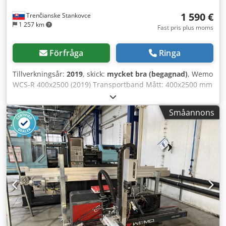
1 590 €
Trenčianske Stankovce
1 257 km
Fast pris plus moms
Förfråga
Ringa
Tillverkningsår:
2019
, skick:
mycket bra (begagnad)
, Wemo
WCS-R 400x2500 (2019) Transportband Mått: 400x2500 mm
Årsmodell: 2019 Chedpsx U Dh Usfx Acisa
Småannons