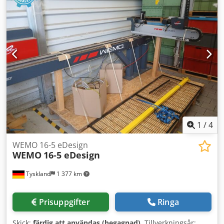
1
/
4
WEMO 16-5 eDesign
WEMO
16-5 eDesign
Tyskland
1 377 km
Prisuppgifter
Ringa
Skick:
färdig att användas (begagnad)
, Tillverkningsår: