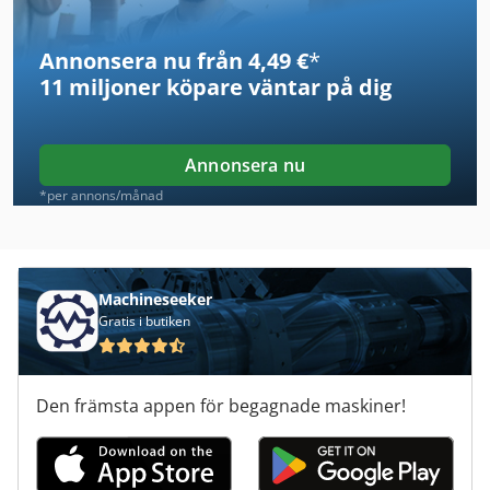
Wema
Annonsera nu från 4,49 €
*
Wemas
11 miljoner köpare
väntar på dig
Wemat
Wera
Annonsera nu
Wfl
*per annons/månad
Widma
Wiegand
Machineseeker
Gratis i butiken
Wkz
Wmw
Den främsta appen för begagnade maskiner!
Wnt
Woerner