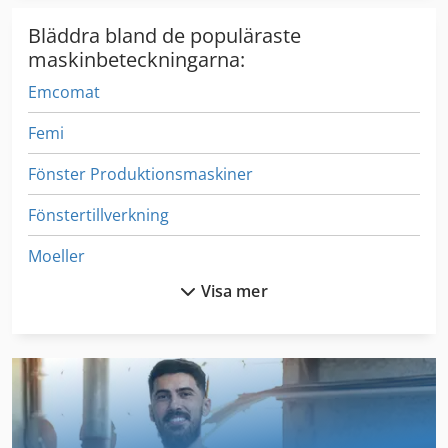
Bläddra bland de populäraste
maskinbeteckningarna:
Emcomat
Femi
Fönster Produktionsmaskiner
Fönstertillverkning
Moeller
Visa mer
Veb Wema Zeulenroda
Wabeco
Wego
Wegoma