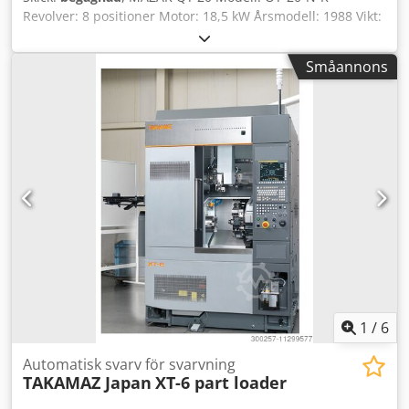
Revolver: 8 positioner Motor: 18,5 kW Årsmodell: 1988 Vikt:
11 700 lbs Chuck: diameter 250 mm Förnyad
manöverpanel Djdpfxowulzvs Aklokr
Småannons
1
/
6
Automatisk svarv för svarvning
TAKAMAZ Japan
XT-6 part loader