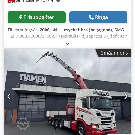
Birmingham
1 517 km
Prisuppgifter
Ringa
Tillverkningsår:
2008
, skick:
mycket bra (begagnad)
, SMG
HZPU 8000-3000/2100-S1 Hydraulisk djuppress Dkjdpfx Asn
Awd Rjklsr Märke: SMG Modell: HZPU 8000-3000/2100-S1
Årsmodell: 1995 Beskrivning: Hydraulisk djuppress, H-ram
Småannons
hydraulpress Presskraft: 800 ton Upptagningsyta: Ca 3 000
x 2 100 mm Monteringshöjd: Max 1 400 mm