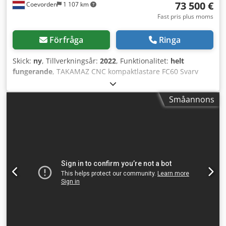
73 500 €
Coevorden
1 107 km
Fast pris plus moms
Förfråga
Ringa
Skick:
ny
, Tillverkningsår:
2022
, Funktionalitet:
helt
fungerande
, TAKAMAZ CNC kompaktlastare FC60 Svarv
med automatisk lastning och lossningssystem världens
snabbaste lastningssystem tid för lastning av ny detalj 2,8
Småannons
sek. lastkapacitet upp till 60 mm diameter maximal
lastlängd 50 mm max vikt 1 kg per sida matningshastighet
120 m/min inkluderar delvändning för lastning Fanuc
styrsystem full garanti 2 år Svarvspecifikation:
Spindelmotor 7,5/5,5 kW max svarvdiameter 180 mm max
svarvlängd 240 mm stångkapacitet 35 mm spännhylsa
173E upp till 40 mm diameter Dodom E I D Hjpfx Aklokr
spindelnos A2-5 spindelhastighet 4500 rpm
verktygsplatser 8 stationer verktygsskaft 20x20 mm
borrhållare 25 mm diameter snabbmatning X/Z 18/24
m/min maskinmått 1,36 x 1,37 m höjd 1,7 m vikt 2,7 ton
totaleffekt 14 KVA Pris är EXW (lager Europa), inkluderar