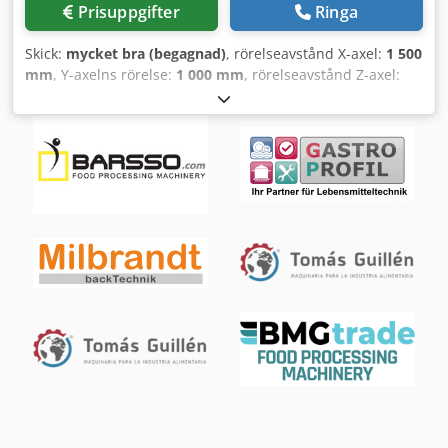
Prisuppgifter
Ringa
Skick:
mycket bra (begagnad)
, rörelseavstånd X-axel:
1 500
mm
, Y-axelns rörelse:
1 000 mm
, rörelseavstånd Z-axel:
750 mm
, bordbredd:
1 500 mm
, bordlängd:
850 mm
,
varvtal (max):
2 500 varv/min
, fjäderpenndrag:
120 mm
,
SHW UF 5 Rörelsebanor • X-axel (rundbord): 1 500 mm • Y-
axel (spindelstock vertikal): 1 000 mm • Z-axel (spindelstock
horisontell): 750 mm Styrsystem • CNC-styrning:
Heidenhain TNC 355 Automatiskt svänghuvud (Växling
mellan horisontell och vertikal bearbetning) Dodpfx Akjvfm
I Tolokr Pinoldiameter: 120 mm Frässpindelupptagning: SK
50 Varvtal: 2 500 varv/min Delrenovering 2014 •
Tillverkningsår: 1990 • Genomgång/renovering: 2025
Bordsenhet • Rörelse: X = 1 500 mm • Uppräckningsyta: 1
500 x 800 mm Spåntransportör Kapslingsskydd För denna
modellserie (SHW UF 5) har vi ALLA reservdelar i lager! Om
oss: MBM Maschinenservice & Gebrauchtmaschinen
GmbH är en oberoende specialist på SHW-
verktygsmaskiner. Vårt huvudfokus ligger på
verktygsfräsmaskiner. Vårt tjänsteutbud omfattar bland