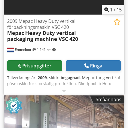
lastning på lastbil. Transport, installation, igångkörning,
utbildning och årliga serviceavtal finns tillgängliga på
1
/
15
begäran mot extra kostnad. Installation och utbildning
utförs alltid av vårt högkvalificerade serviceteam på tre
2009 Mepac Heavy Duty vertikal
platser i Europa: Nederländerna, Tyskland, Rumänien.
förpackningsmaskin VSC 420
Mepac
Heavy Duty vertical
packaging machine VSC 420
Emmeloord
1 141 km
Prisuppgifter
Ringa
Tillverkningsår:
2009
, skick:
begagnad
, Mepac tung vertikal
påsmaskin för storskalig produktion. Dkedpoxt Ib Hefx
Aklor
Småannons