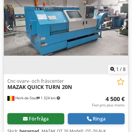
n=1 000–2 000 varv/min, IP54, utförande B3
Lattuada TL10 AV C rak kantpolermaskin med
Läggdriftsmotor: 66-671U, 1,5 kW, 170 V, 9,8 A, 1 680
geringsfunktion 0-45°, cerium. Renoverad på vårt lager i
varv/min, IP 44, B5-200 Med monterad
Belgien. Testad och klar att användas. Dkedew U Nzrepfx
tachometergenerator TG 20, 20 V / 1 000 varv/min Med
Aklsr
monterat kugghjul SK 32, i=57,53, utförande B6 Hydraulik:
Hydraulgrävare typ: H13 AK Pneumatik: Twiflex skivbroms
typ: MRB Pneumatisk cylinder typ: SPWG 28032–25 mm
slag Mått: 3 100 x 3 000 x 1 700 mm (L x B x H) utan motvikt
1
/
8
Cnc-svarv- och fräscenter
MAZAK
QUICK TURN 20N
4 500 €
Herk-de-Stad
1 324 km
Fast pris plus moms
Förfråga
Ringa
Skick:
begagnad
, MAZAK QT 20 Modell: OT-20-N-K