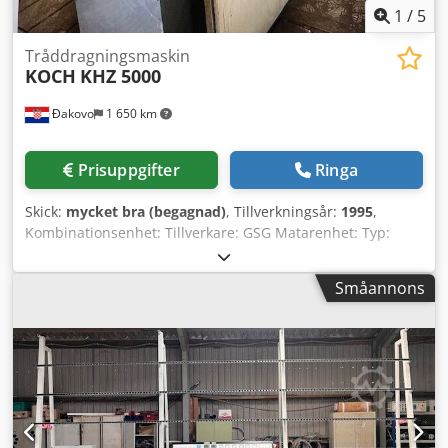
1
/
5
Tråddragningsmaskin
KOCH
KHZ 5000
Đakovo
1 650 km
Prisuppgifter
Ringa
Skick:
mycket bra (begagnad)
, Tillverkningsår:
1995
,
Kombinationsenhet: Tillverkare: GSG Matarenhet: Typ:
840.02-027 Kross/avskalare: Typ: 663.02-017 Trådområde:
Ø5,5–16 mm För valstråd med ca 40–60 daN/mm²
Småannons
hållfasthet Kross- och bockvalsar: Karbidinsatser Justering
med 0,37 kW – 1,15 A växelmotor Borstdrift med 0,25 kW
växelmotor, n=293 varv/min Anslutningsspänning: 380–420
V 50 Hz Torrbeläggningsenhet: Typ: BSG/T Fyllning:
Kalciumstearat (t.ex. Traxit Typ: D S 51 E)
Stearatförbrukning: ca 350 g per ton tråd Draghastighet:
max. 15 m/s Elektrisk effekt: 2x 0,55 kW växelmotorer
Kassett: 2 platser (levereras med 1x valsblock + 1x kassett)