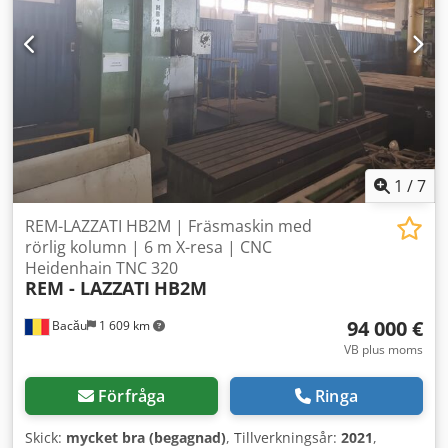
1
/
7
REM-LAZZATI HB2M | Fräsmaskin med
rörlig kolumn | 6 m X-resa | CNC
Heidenhain TNC 320
REM - LAZZATI
HB2M
94 000 €
Bacău
1 609 km
VB plus moms
Förfråga
Ringa
Skick:
mycket bra (begagnad)
, Tillverkningsår:
2021
,