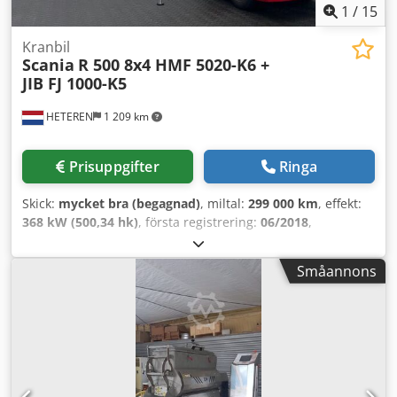
1
/
15
Kranbil
Scania
R 500 8x4 HMF 5020-K6 +
JIB FJ 1000-K5
HETEREN
1 209 km
Prisuppgifter
Ringa
Skick:
mycket bra (begagnad)
, miltal:
299 000 km
, effekt:
368 kW (500,34 hk)
, första registrering:
06/2018
,
bränsletyp:
diesel
, axelkonfiguration:
8x4
, bränsle:
diesel
,
bromsar:
retarder
, förarhytt:
sovhytt
, växeltyp:
Småannons
automatisk
, lastutrymmets längd:
6 000 mm
,
Tillverkningsår:
2018
, Utrustning:
ABS, centrallås, elektrisk
fönsterhiss, elstyrd spegel, farthållare, kran,
luftkonditionering, navigationssystem,
parkeringsvärmare, retarder, släpvagnskoppling
, =
Ytterligare alternativ och tillbehör = -
Aluminiumbränsletank - Lågt ljudnivå -