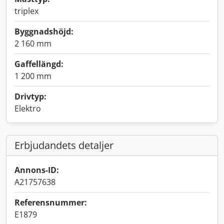
triplex
Byggnadshöjd:
2 160 mm
Gaffellängd:
1 200 mm
Drivtyp:
Elektro
Erbjudandets detaljer
Annons-ID:
A21757638
Referensnummer:
E1879