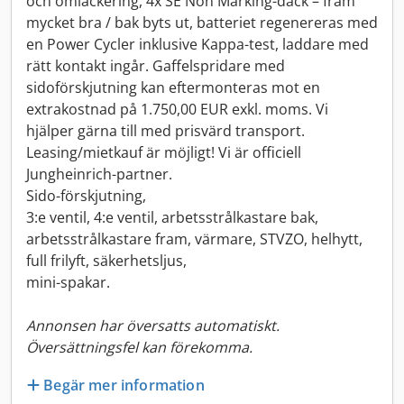
och omlackering, 4x SE Non Marking-däck – fram
mycket bra / bak byts ut, batteriet regenereras med
en Power Cycler inklusive Kappa-test, laddare med
rätt kontakt ingår. Gaffelspridare med
sidoförskjutning kan eftermonteras mot en
extrakostnad på 1.750,00 EUR exkl. moms. Vi
hjälper gärna till med prisvärd transport.
Leasing/mietkauf är möjligt! Vi är officiell
Jungheinrich-partner.
Sido-förskjutning,
3:e ventil, 4:e ventil, arbetsstrålkastare bak,
arbetsstrålkastare fram, värmare, STVZO, helhytt,
full frilyft, säkerhetsljus,
mini-spakar.
Annonsen har översatts automatiskt.
Översättningsfel kan förekomma.
Begär mer information