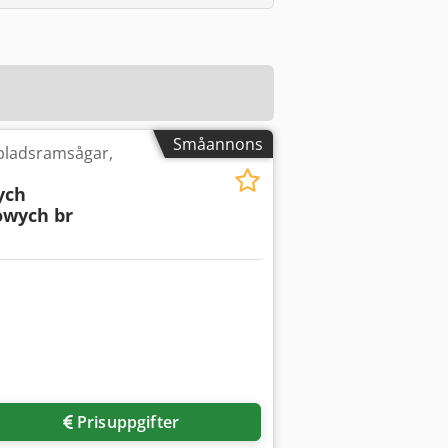
Småannons
bladsramsågar,
ych
kowych br
Prisuppgifter