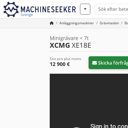
Sverige
Anläggningsmaskiner
Grävmaskin
B
Minigrävare < 7t
XCMG
XE18E
Fast pris plus moms
Skicka förfrå
12 900 €