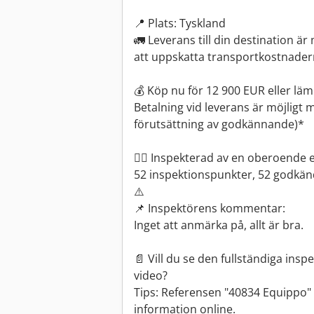
📍 Plats: Tyskland
🚛 Leverans till din destination är
att uppskatta transportkostnader
💰 Köp nu för 12 900 EUR eller läm
Betalning vid leverans är möjligt m
förutsättning av godkännande)*
👷‍♂️ Inspekterad av en oberoende 
52 inspektionspunkter, 52 godkänd
⚠️
📌 Inspektörens kommentar:
Inget att anmärka på, allt är bra.
📄 Vill du se den fullständiga insp
video?
Tips: Referensen "40834 Equippo"
information online.