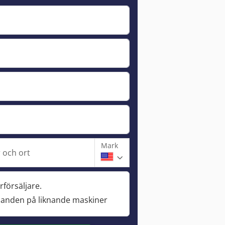
Mark
och ort
rförsäljare.
danden på liknande maskiner