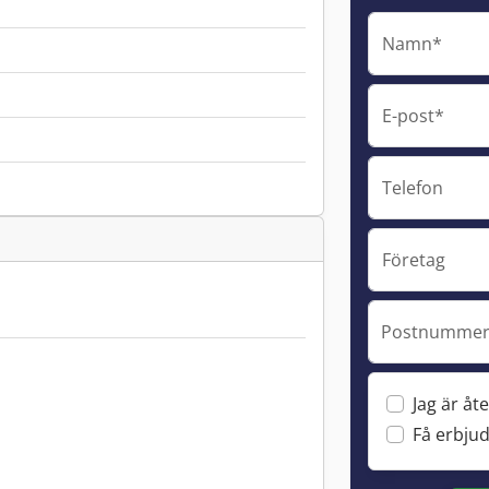
Namn*
E-post*
Telefon
Företag
Postnummer 
Jag är åte
Få erbju