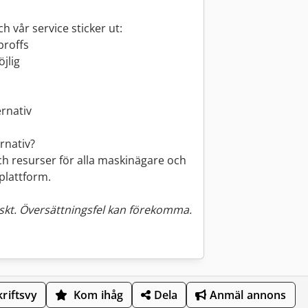
h vår service sticker ut:
proffs
jlig
ernativ
rnativ?
h resurser för alla maskinägare och
 plattform.
kt. Översättningsfel kan förekomma.
riftsvy
Kom ihåg
Dela
Anmäl annons