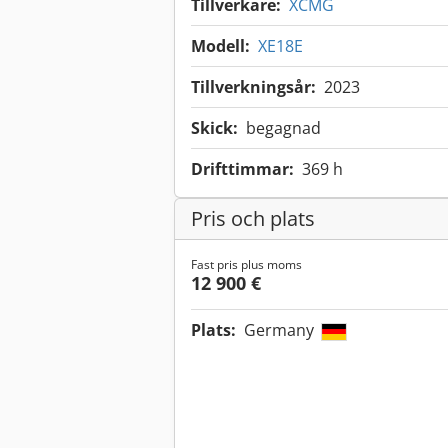
Tillverkare:
XCMG
Modell:
XE18E
Tillverkningsår:
2023
Skick:
begagnad
Drifttimmar:
369 h
Pris och plats
Fast pris plus moms
12 900 €
Plats:
Germany