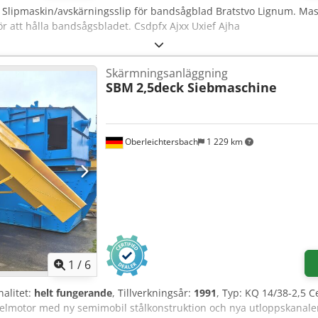
, Slipmaskin/avskärningsslip för bandsågblad Bratstvo Lignum. Mas
r att hålla bandsågsbladet. Csdpfx Ajxx Uxief Ajha
Skärmningsanläggning
SBM
2,5deck Siebmaschine
Oberleichtersbach
1 229 km
1
/
6
nalitet:
helt fungerande
, Tillverkningsår:
1991
, Typ: KQ 14/38-2,5 C
 elmotor med ny semimobil stålkonstruktion och nya utloppskanale