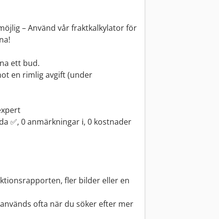
 möjlig – Använd vår fraktkalkylator för
na!
na ett bud.
ot en rimlig avgift (under
expert
a ✅, 0 anmärkningar ℹ️, 0 kostnader
ektionsrapporten, fler bilder eller en
 används ofta när du söker efter mer