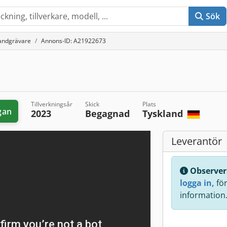
Sök
andgrävare
Annons-ID: A21922673
Tillverkningsår
Skick
Plats
gan
2023
Begagnad
Tyskland
Leverantör
Observer
logga in,
för 
information