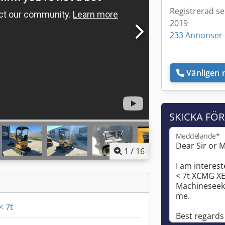
Registrerad s
2019
233 Annonser 
Vänligen r
SKICKA FÖ
Meddelande*
1
/
16
< 7t