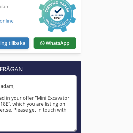
edan:
online
ing tillbaka
WhatsApp
RFRÅGAN