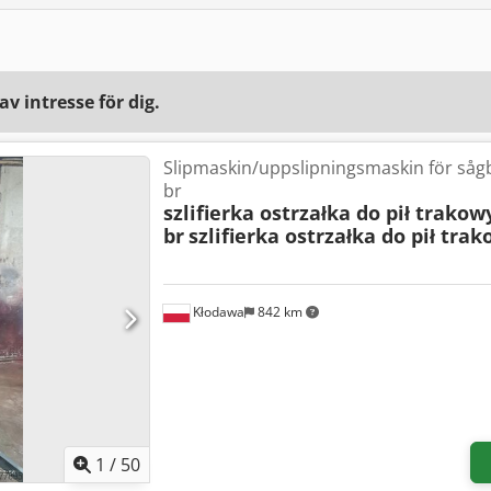
v intresse för dig.
Slipmaskin/uppslipningsmaskin för såg
br
szlifierka ostrzałka do pił trakow
br
szlifierka ostrzałka do pił tra
Kłodawa
842 km
1
/
50