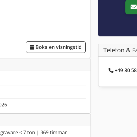
Boka en visningstid
Telefon & F
+49 30 58
026
grävare < 7 ton | 369 timmar