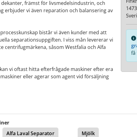
Fink
dekanter, främst för livsmedelsindustrin, och
147
ng erbjuder vi även reparation och balansering av
Sver
 processkunskap bistår vi även kunder med att
uella separationsuppgiften. I viss mån levererar vi
gr
aste centrifugmärkena, såsom Westfalia och Alfa
få
an vi oftast hitta efterfrågade maskiner efter era
maskiner eller agerar som agent vid försäljning
iner
Alfa Laval Separator
Mjölk