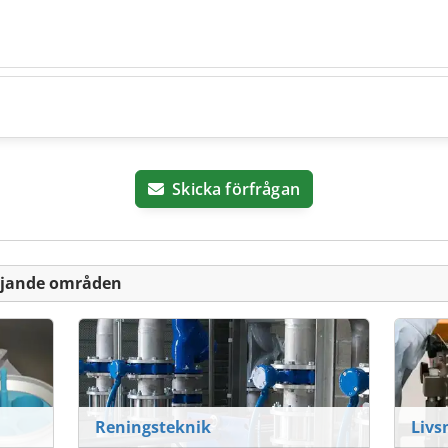
Skicka förfrågan
ljande områden
Reningsteknik
Livs