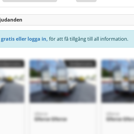
bjudanden
gratis eller logga in,
för att få tillgång till all information.
Småannons
Småannons
Gforce
Gforce
Gforce Gforce
Gforce Gfor