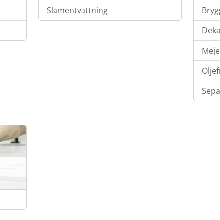
Slamentvattning
Bryg
Deka
Meje
Olje
Sepa
a