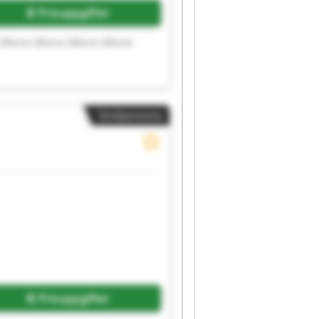
Prisuppgifter
 Gforce Gforce Gforce Gforce
Småannons
Prisuppgifter