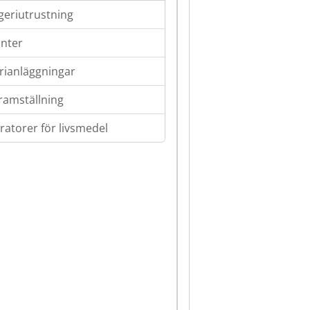
geriutrustning
nter
rianläggningar
framställning
ratorer för livsmedel