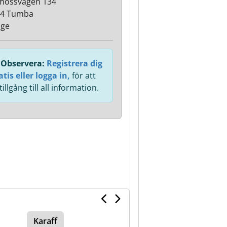
mossvägen 134
34 Tumba
ige
Observera:
Registrera dig
atis eller logga in,
för att
 tillgång till all information.
Karaff