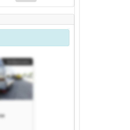
Småannons
ce