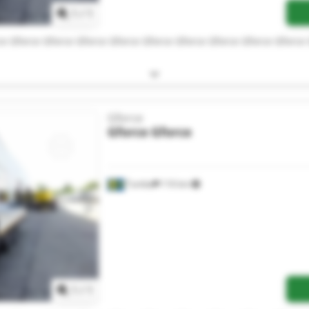
1
/
1
ce Gforce Gforce Gforce Gforce Gforce Gforce Gforce Gforce Gforce
Gforce
Gforce
Gforce
Tumba
116 km
Begär fler bilder
1
/
1