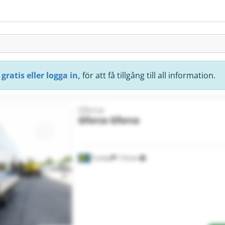
gratis eller logga in,
för att få tillgång till all information.
Gforce
Gforce
Gforce
Tumba
116 km
Begär fler bilder