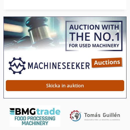
Dws 200
Däck 6 50 16
Däck Med Fälg
Däck Och Hjul
En Del Brickor
En Del Enhet
Fin Struktur
Skicka in auktion
German
Inredning Och Design
Ka 77
Kgs 1670