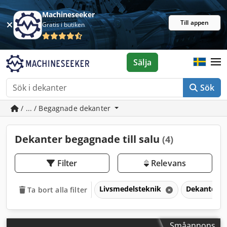
Machineseeker
Till appen
Gratis i butiken
Sälja
Sök
/ ... / Begagnade dekanter
Dekanter begagnade till salu
(4)
Filter
Relevans
Livsmedelsteknik
Dekanter
Ta bort alla filter
Småannons