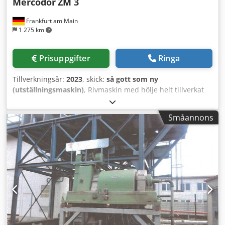
Mercodor
ZM 3
Frankfurt am Main
1 275 km
Prisuppgifter
Ringa
Tillverkningsår:
2023
, skick:
så gott som ny
(utställningsmaskin)
, Rivmaskin med hölje helt tillverkat
av rostfritt stål och utrustad med Hardox-knivar. Drivenhet
11 kW. Credpfji D Dwisx Abzsf
Småannons