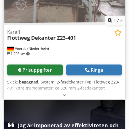
1
/
2
Karaff
Flottweg
Dekanter Z23-401
Voerde (Niederrhein)
1 203 km
Prisuppgifter
Ringa
Skick:
begagnad
, System: 2-fasdekanter Typ: Flottweg Z23-
401 Yttre trumdiameter: ca 320 mm 2-fasdekanter:
Utmatning av klarfas via skivavskiljare Utmatning:
Justerbar utifrån med 1 bars tryck Cedpfjvz Rzvsx Abzorf
Max. trumhastighet: 6100 varv/min Densitet: Max.
sedimenttäthet 2,4 kg/dm³
Jag är imponerad av effektiviteten och