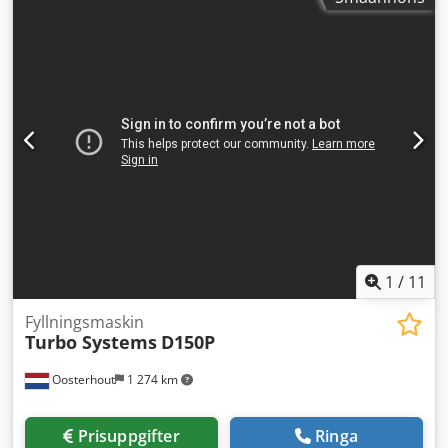
1
/
11
Fyllningsmaskin
Turbo Systems
D150P
Oosterhout
1 274 km
Prisuppgifter
Ringa