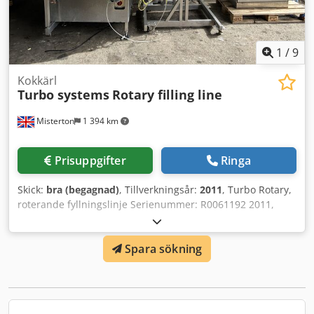
1
/
9
Kokkärl
Turbo systems
Rotary filling line
Misterton
1 394 km
Prisuppgifter
Ringa
Skick:
bra (begagnad)
, Tillverkningsår:
2011
, Turbo Rotary,
roterande fyllningslinje Serienummer: R0061192 2011,
rostfri, roterande fyllningslinje bestående av Turbo D253P
fyllare, stapelavskiljare, lockapplikator och lockförslutare
Spara sökning
samt utmatningsband. Tidigare använd för fyllning av fyra
portionsbägare sås i multipack. Verktygsmått: 100 mm x
100 mm. Touchskärmsstyrning, 3-fas. Cedpfsr Uftrjx Abzjrf