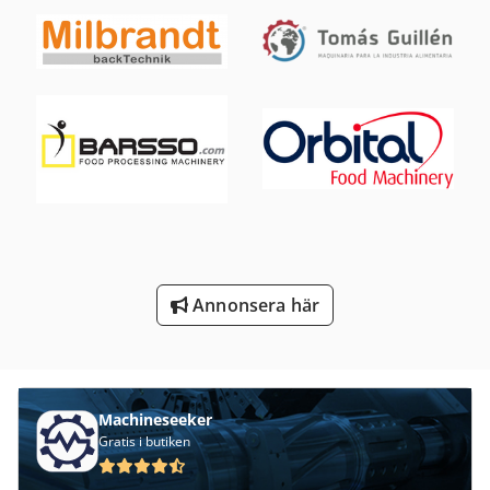
Ng 200
Trailer För
Tur 560
Vagn För Verktyg
Ved
Ved-Begäranden
Annonsera här
Verktyg För Mätning
Verktyg För Träbearbetning
Machineseeker
Gratis i butiken