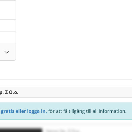
. Z O.o.
gratis eller logga in,
för att få tillgång till all information.
Servo Sp. Z O.o.