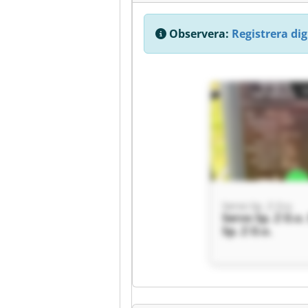
Observera:
Registrera dig 
Servo Sp. Z O.o.
Servo Sp. Z O.o.
Sp. Z O.o.