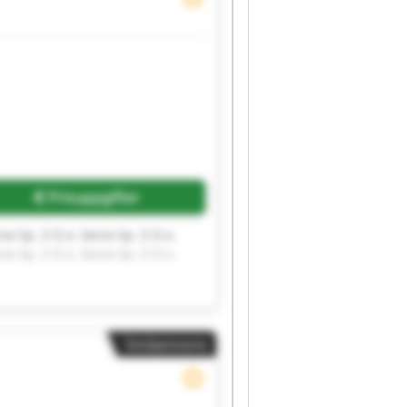
Begär fler bilder
Prisuppgifter
rvo Sp. Z O.o. Servo Sp. Z O.o.
rvo Sp. Z O.o. Servo Sp. Z O.o.
Småannons