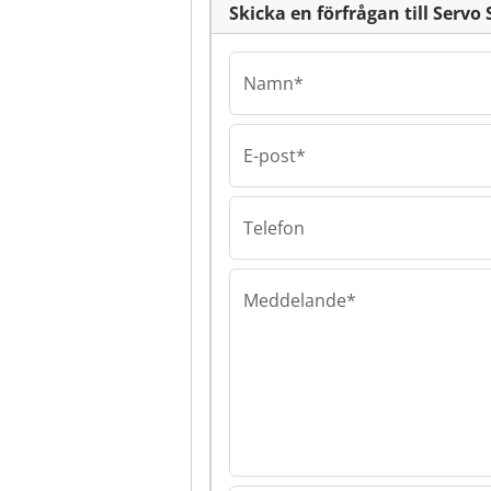
Skicka en förfrågan till Servo 
Namn*
E-post*
Servo Sp. Z O.o.
Servo Sp. Z O.o.
Sp. Z O.o.
Telefon
Meddelande*