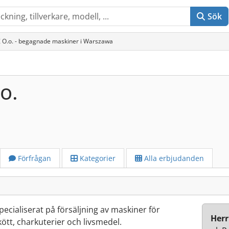
Sök
Z O.o. - begagnade maskiner i Warszawa
o.
Förfrågan
Kategorier
Alla erbjudanden
ecialiserat på försäljning av maskiner för
Herr
ött, charkuterier och livsmedel.