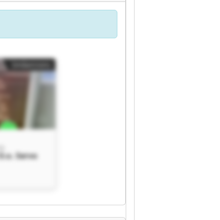
Småannons
o.
O.o. Servo