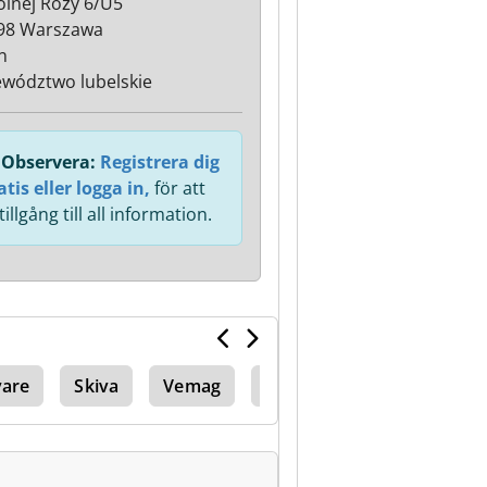
Polnej Róży 6/U5
98 Warszawa
n
wództwo lubelskie
Observera:
Registrera dig
atis eller logga in,
för att
 tillgång till all information.
vare
Skiva
Vemag
Stephan