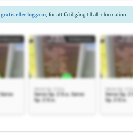
gratis eller logga in,
för att få tillgång till all information.
Småannons
Småannons
Servo Sp. Z O.o.
Servo Sp. Z O.
 Servo
Servo Sp. Z O.o. Servo
Servo Sp. Z 
Sp. Z O.o.
Sp. Z O.o.
Småannons