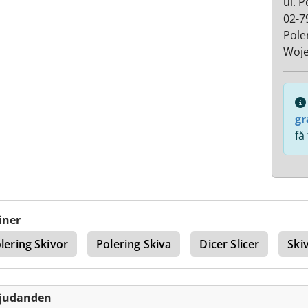
ul. 
02-7
Pole
Woje
gr
få
iner
lering Skivor
Polering Skiva
Dicer Slicer
Ski
bjudanden