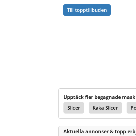
Till topptillbuden
Upptäck fler begagnade mask
Produktionslinjen
Slicer
Kaka Slicer
Po
Aktuella annonser & topp-er