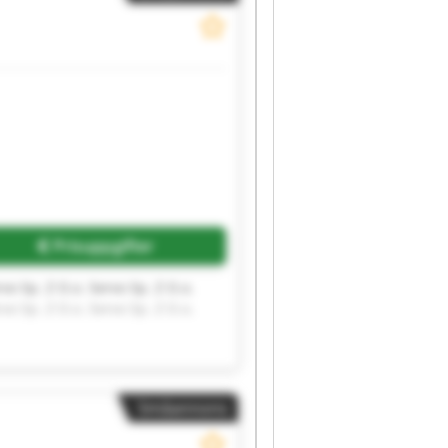
Begär fler bilder
Prisuppgifter
rvo Sp. Z O.o. Servo Sp. Z O.o.
rvo Sp. Z O.o. Servo Sp. Z O.o.
Småannons