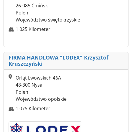
26-085 Ćmińsk
Polen
Województwo świętokrzyskie
1 025 Kilometer
FIRMA HANDLOWA "LODEX" Krzysztof
Kruszczyński
Orląt Lwowskich 46A
48-300 Nysa
Polen
Województwo opolskie
1 075 Kilometer