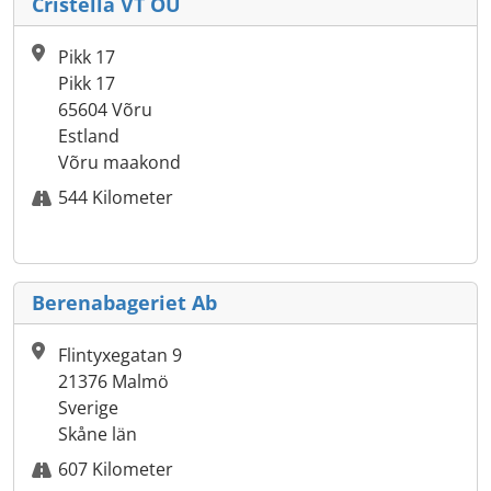
Cristella VT OÜ
Pikk 17
Pikk 17
65604 Võru
Estland
Võru maakond
544 Kilometer
Berenabageriet Ab
Flintyxegatan 9
21376 Malmö
Sverige
Skåne län
607 Kilometer