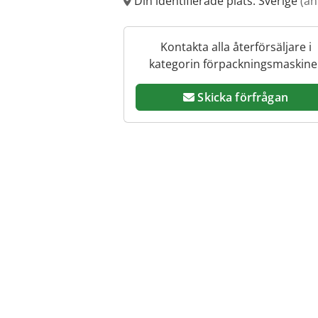
Din identifierade plats: Sverige
(an
Kontakta alla återförsäljare i
kategorin förpackningsmaskine
Skicka förfrågan