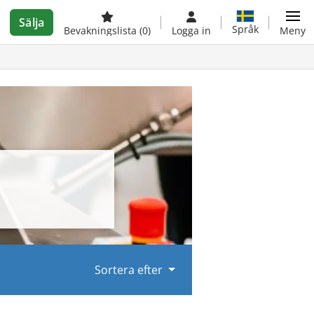
Sälja
Språk
Bevakningslista
(0)
Logga in
Meny
Sortera efter