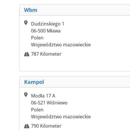
Wbm
Dudzinskiego 1
06-500 Mława
Polen
Województwo mazowieckie
787 Kilometer
Kampol
Modła 17 A
06-521 Wiśniewo
Polen
Województwo mazowieckie
790 Kilometer