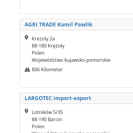
AGRI TRADE Kamil Pawlik
Krezoly 2a
88-180 Krężoły
Polen
Województwo kujawsko-pomorskie
806 Kilometer
LARGOTEC import-export
Lotników 5/35
88-190 Barcin
Polen