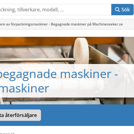
Sök
jare av förpackningsmaskiner - Begagnade maskiner på Machineseeker.se
begagnade maskiner -
maskiner
ta återförsäljare