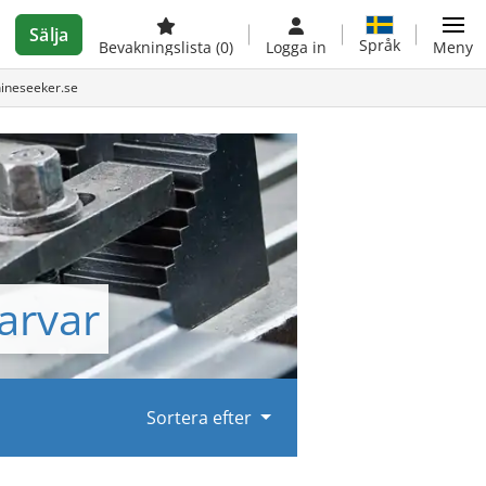
Sälja
Språk
Bevakningslista
(0)
Logga in
Meny
hineseeker.se
arvar
Sortera efter