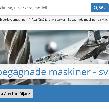
Sök
ch verktygsmaskiner
Återförsäljare av svarvar - Begagnade maskiner på Mac
begagnade maskiner - sv
ta återförsäljare