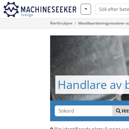
Sverige
Återförsäljare
Metallbearbetningsmaskiner o
Handlare av 
Hit