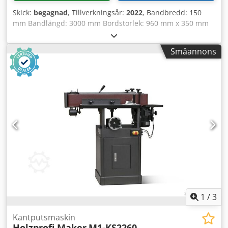
Skick:
begagnad
, Tillverkningsår:
2022
, Bandbredd: 150
mm Bandlängd: 3000 mm Bordstorlek: 960 mm x 350 mm
Extra bord: 330 mm x 330 mm Fanérslipningsanordning: ja
Oscillation: ja Slipaggregat svängbart: ja Utsugsanslutning:
Småannons
120 mm Motoreffekt: 3 kW Maskinlängd: 1910 mm
Maskinbredd: 840 mm Djdjzq Dczjpfx Abzock Vikt: 330 kg
1
/
3
Kantputsmaskin
Holzprofi Maker
M1-KS2260