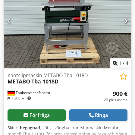
Slipbandbredd: 150 mm - Vridbar: 90° - Motoreffekt: 1 kW
1
/
4
Kantslipmaskin METABO Tba 1018D
METABO
Tba 1018D
900 €
Tauberbischofsheim
1 300 km
VB plus moms
Förfråga
Ringa
Skick:
begagnad
, Lätt, svängbar kantslipmaskin Metabo,
modell Tba 1018D, för precisionsslipning av raka och böjda