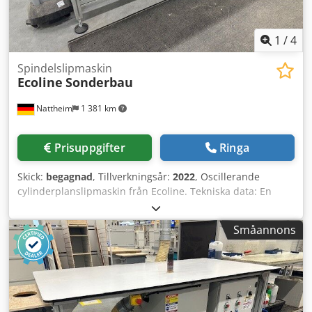
1
/
4
Spindelslipmaskin
Ecoline
Sonderbau
Nattheim
1 381 km
Prisuppgifter
Ringa
Skick:
begagnad
, Tillverkningsår:
2022
, Oscillerande
cylinderplanslipmaskin från Ecoline. Tekniska data: En
möjlig skruvkonstruktion för att spänna fast spindelhylsan.
En liknande anordning som ProLoc-systemet används.
Småannons
Dodpowhqprefx Abzsck Lagerplats: Nattheim.