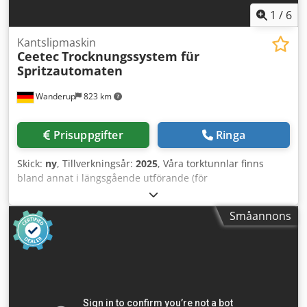
1
/
6
Kantslipmaskin
Ceetec
Trocknungssystem für
Spritzautomaten
Wanderup
823 km
Prisuppgifter
Ringa
Skick:
ny
, Tillverkningsår:
2025
, Våra torktunnlar finns
bland annat i längsgående utförande (för
plansprutautomater) och i tvärgående utförande (för list-
och hyvlautomater). Här är ytterligare information i
Småannons
punktform: - Bearbetningsmått längstunnel: Standard:
1300x205 mm (BxH) Upp till: 1800x205 mm (BxH) -
Bearbetningsmått tväruppställd ugn: Standard: Längd:
800–6 100 mm / Bredd ca 10–300 mm Andra mått enligt
överenskommelse Dsdpfxoffc Ufj Abzock Alla moduler
levereras färdiga för drift och är klara att användas efter