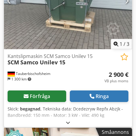
1
/
3
Kantslipmaskin SCM Samco Unilev 15
SCM
Samco Unilev 15
2 900 €
Tauberbischofsheim
1 300 km
VB plus moms
Förfråga
Ringa
Skick:
begagnad
, Tekniska data: Dcedezryw Repfx Abzjk -
Bandbredd: 150 mm - Motor: 3 kW - Vikt: 490 kg
Småannons