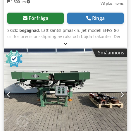
1 300 km
VB plus moms
Förfråga
Ringa
Skick:
begagnad
, Lätt kantslipmaskin, Jet-modell EHVS-80
cs, för precisionsslipning av raka och böjda träkanter. Den
lätta konstruktionen och den kraftfulla motorn ger ett
jämnt slipresultat med hög materialborttagning. Idealisk
Småannons
för små snickerier, möbeltillverkning och
inredningsarbete. Dcedpfjzryxhsx Abzjk Tekniska data: -
Slipbandslängd: 2260 mm - Slipbandsbredd: 150 mm -
Bord: Vridbart - Motoreffekt: 1,5 kW -
Dammuppsamlingsanslutning: 100 mm