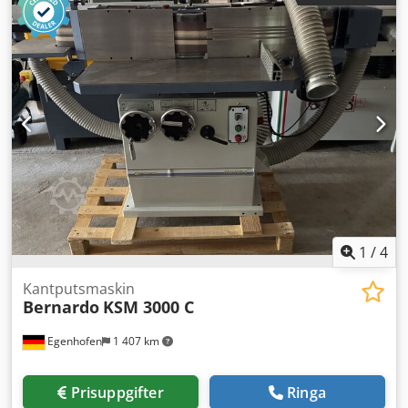
1
/
4
Kantputsmaskin
Bernardo
KSM 3000 C
Egenhofen
1 407 km
Prisuppgifter
Ringa