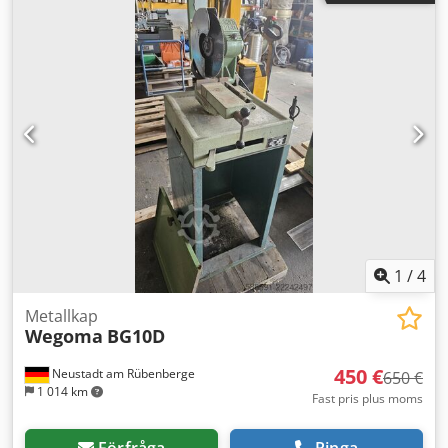
- Slipbandslängd [mm]: 3200 - Sugrörsdiameter [mm]: 120
- Transportbandshastighet [m/s]: 13 - Min. svängvinkel [°]:
0 - Max. svängvinkel [°]: 45 - Transportmått: 2060mm x
830mm x 1180mm (l x b x h) - Transportvikt [kg]: 566kg -
Transportenheter [st]: 1 Finansiell information
Mervärdesskatt: Det angivna priset är exklusive
mervärdesskatt Dcjdpfx Aoywlfyebzjk
Mervärdesskatt/marginalbeskattning: Mervärdesskatt är
avdragsgill för företagare Leverans och inbyte är när som
helst möjligt för all utrustning inom industrisektorn Yorick
Diebels
1
/
4
Metallkap
Wegoma
BG10D
450 €
Neustadt am Rübenberge
650 €
1 014 km
Fast pris plus moms
Förfråga
Ringa