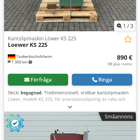
1
/
3
Kantslipmaskin Löwer KS 225
Loewer
KS 225
890 €
Tauberbischofsheim
1 300 km
VB plus moms
Förfråga
Ringa
Skick:
begagnad
, Tredimensionell, vridbar kantslipmaskin
Löwer, modell KS 225, för precisionsslipning av raka och
böjda träkanter. Den lätta konstruktionen och den
kraftfulla motorn ger ett jämnt slipresultat med hög
Småannons
avverkningskapacitet. Idealisk för mindre snickerier,
möbeltillverkning och inredningsarbeten. Tekniska data:
Dcjdpfx Aszryx Iebzsk - Användningsområde: Horisontell
kant, horisontell yta eller vertikal, vinklad yta. -