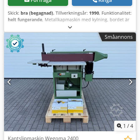
Skick:
bra (begagnad)
, Tillverkningsår:
1990
, Funktionalitet:
helt fungerande
, Metallkapmaskin med kylning, bordet är
vinklingsbart. Sågklinga D=250mm. Djdpfx Abszh Hhbjzsck
Småannons
1
/
4
Kantslipmaskin Wegoma 2400