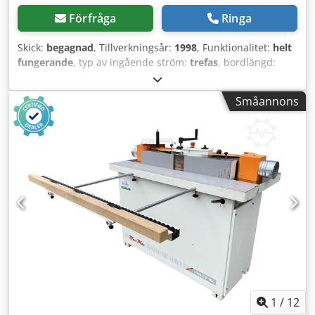
Förfråga
Ringa
Skick:
begagnad
, Tillverkningsår:
1998
, Funktionalitet:
helt
fungerande
, typ av ingående ström:
trefas
, bordlängd:
1 500 mm
, bordbredd:
130 mm
, totalvikt:
450 kg
, sliphöjd:
200 mm
, ingångsfrekvens:
50 Hz
, - Begagnad maskin -
Småannons
Tillverkningsår: 1998 - Skick: välvårdad, CE-märkt TEKNISKA
SPECIFIKATIONER: - Slipbandets mått: 2300 x 200 mm -
Slipytans mått: 800 x 230 mm - Bandhastighet: 8 / 12 m/s -
Arbetsbordets mått: 1500 x 130 mm - Mått på lutande
arbetsbord: 150 x 130 mm - Arbetsbordets lutning: 0 – 45 º
- Arbets höjd: 870 mm - Drivvalsens diameter – Ø: 140 mm
- Styrvalsens diameter – Ø: 90 mm Dcedpszinlwefx Abzsk -
Motoreffekt (2 varvtal): 3 kW - Oscilleringsmotorns effekt:
0,22 kW - Utsugsanslutningens diameter: Ø 160 mm -
Yttermått: 1500 x 900 x 1600 mm - Vikt: 450 kg
1
/
12