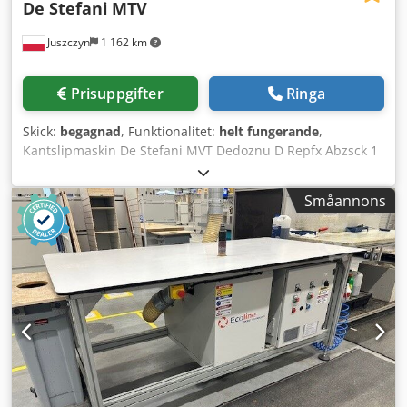
De Stefani
MTV
Juszczyn
1 162 km
Prisuppgifter
Ringa
Skick:
begagnad
, Funktionalitet:
helt fungerande
,
Kantslipmaskin De Stefani MVT Dedoznu D Repfx Abzsck 1
slipaggregat Maximal arbetsstyckeshöjd 100 mm
Slipaggregatets motor 2,5 kW Självjusterande slipaggregat
Småannons
Manuell inställning av slipaggregatet Manuell inställning
av aggregatets vinkel Slipaggregat med oscillation
Matningshastigheten justerbar med variator
Matningsmotor effekt 0,74 kW