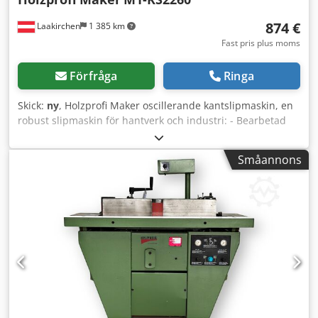
874 €
Laakirchen
1 385 km
Fast pris plus moms
Förfråga
Ringa
Skick:
ny
, Holzprofi Maker oscillerande kantslipmaskin, en
robust slipmaskin för hantverk och industri: - Bearbetad
bakplåt av stål - Grafitbeläggning - Bord i massiv gjutjärn -
Bordet är höjdjusterbart och försedd med spår -
Småannons
Sliphuvudet är vridbart 90° - Gärningsanhåll och
rundslipbord ingår som standard Tekniska data:
Bandmått: 2260 x 150 mm Motoreffekt S1: 2,2 kW, 400 V
Bordslängd: 750 mm Bordsbredd: 250 mm Bandhastighet:
16 m/sek Platsbehov: 1325 x 570 mm Dcjdpfx
Abszqrwgezsk Utsugsanslutning: 100 mm Vikt: 156 kg