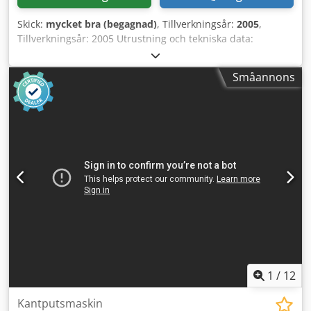
Skick:
mycket bra (begagnad)
, Tillverkningsår:
2005
,
Tillverkningsår: 2005 Utrustning och tekniska data:
Dcodpfozi Hagjx Abzok - Kan användas från båda sidor
med både planslip- och kontaktslipyta - Slipbandsmått 200
Småannons
x 2000 mm - Banddriftmotor 3 kW - Programmerbar
oscillerande slaglängd 10–90 mm - Slippenhet kan vinklas
motoriskt upp till 45 grader - CE-märkning/dammsäker
Tillbehör: Extra bord med slipvalsar Halvcirkelformigt bord
vid banddriftvalsen Chassi Längd x bredd x höjd 1800 x
1000 x 1500 mm Vikt 610 kg Plats: finns på lager i 54634
Bitburg Tillgänglighet: omgående
1
/
12
Kantputsmaskin