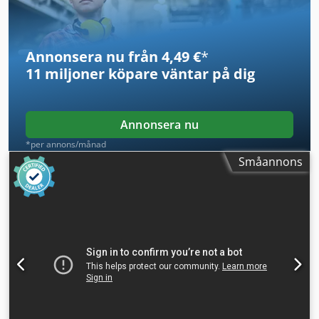
Löprullar: Ø 117 x 325 mm -Enskilda komponenter: se
bilder -Transportmått: 1110/560/H300 mm -Vikt: 195 kg
Annonsera nu från 4,49 €
*
11 miljoner köpare
väntar på dig
Annonsera nu
*per annons/månad
Småannons