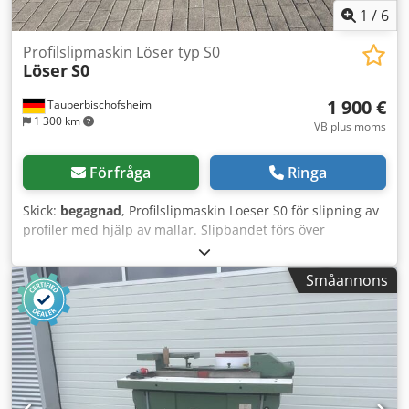
1
/
6
Profilslipmaskin Löser typ S0
Löser
S0
1 900 €
Tauberbischofsheim
1 300 km
VB plus moms
Förfråga
Ringa
Skick:
begagnad
, Profilslipmaskin Loeser S0 för slipning av
profiler med hjälp av mallar. Slipbandet förs över
profilen/mallen, vilket överför formen till trästycket som
matas manuellt genom maskinen. Dedpfxezryxbs Abzsck
Småannons
Tekniska data: - Arbetsstyckets mått (längd x bredd x höjd)
max. ca: 500 x 300 x 100 mm - Motor, vardera ca: 2 kW