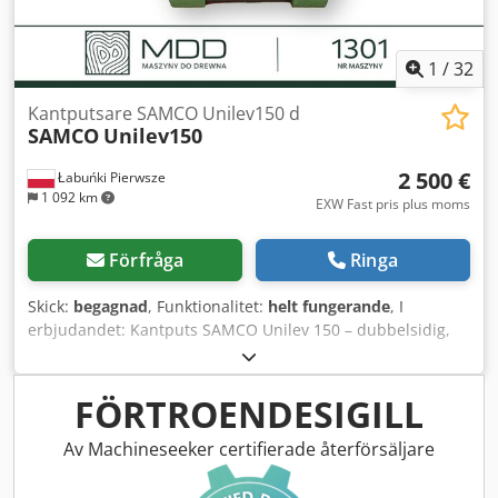
1
/
32
Kantputsare SAMCO Unilev150 d
SAMCO
Unilev150
2 500 €
Łabuńki Pierwsze
1 092 km
EXW Fast pris plus moms
Förfråga
Ringa
Skick:
begagnad
, Funktionalitet:
helt fungerande
, I
erbjudandet: Kantputs SAMCO Unilev 150 – dubbelsidig,
arbetshöjd 150 mm. Maskinen är begagnad, genomgått en
teknisk översyn, är i fullt fungerande skick och redo för
användning. Innan köp kan den startas och noggrant
FÖRTROENDESIGILL
inspekteras på vår anläggning. Maskinens största fördel är
den dubbelsidiga konstruktionen, vilket gör det möjligt att
Av Machineseeker certifierade återförsäljare
använda båda sidor av slipbandet. Justerbart slipbord, två
hastighetsområden för slipbandet och ett vinklat