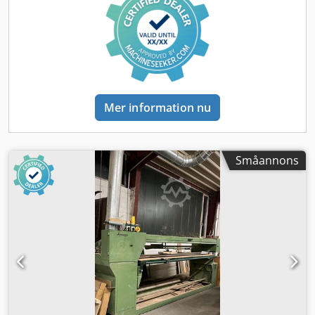
arbetsbord möjliggör slipning av raka kanter, vinklade
detaljer, fanerade detaljer och inåtböjda kanter.
Dcedpfszqan Tox Abzjk Specifikationer: • tillverkare:
SAMCO • modell: Unilev 150 • arbetshöjd: 150 mm • mått
på slipbandet: 150 × 2150 mm • hastighet på slipbandet: 2
hastighetsområden • antal arbetsbord: 2 • mått på
arbetsborden: 220 × 1440 mm • ett arbetsbord kan vinklas i
Mer information nu
intervallet 0–30° • motoreffekt: 3,5/4,5 hk • pneumatisk
spänning och oscillation av slipbandet • justerbart slipbord
för precisionsslipning, inklusive fanerade detaljer • fast
motståndsytan på slipbandet på motsatt sida: 150 × 750
Småannons
mm • tillbehör med vinkelmätare för vinkelslipning • extra
bord med vals för slipning av inåtböjda kanter • avsugsrör:
Ø140 mm • vikt: ca 450 kg • totala mått: 144 × 72 × 133 cm
(längd × bredd × höjd) Användningsområden: • slipning av
raka kanter på massiva trädetaljer • slipning av kanter på
limmade detaljer och skivor • precisionsslipning av
fanerade detaljer • slipning av kanter i vinkel • slipning av
inåtböjda kanter och profiler • förberedelse av kanter för
lackering, oljning eller vidare bearbetning Ytterligare
information: • bilderna visar det faktiska skicket på den