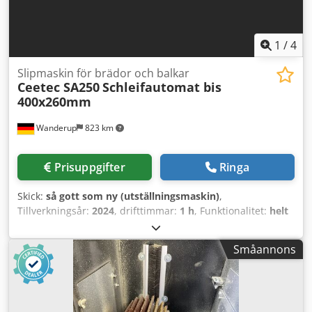
1
/
4
Slipmaskin för brädor och balkar
Ceetec SA250
Schleifautomat bis
400x260mm
Wanderup
823 km
Prisuppgifter
Ringa
Skick:
så gott som ny (utställningsmaskin)
,
Tillverkningsår:
2024
, drifttimmar:
1 h
, Funktionalitet:
helt
fungerande
, total längd:
2 150 mm
, total bredd:
1 000 mm
,
total höjd:
1 550 mm
, typ av ingående ström:
trefas
,
Småannons
totalvikt:
700 kg
, arbetsstyckets vikt (max.):
500 kg
,
inspänning:
400 V
, matningshastighet X-axeln:
30 m/min
,
transportbandbredd:
400 mm
, effekt:
2 kW (2,72 hk)
,
ingångsfrekvens:
50 Hz
, SA250 eller SA380 profilsvarv för