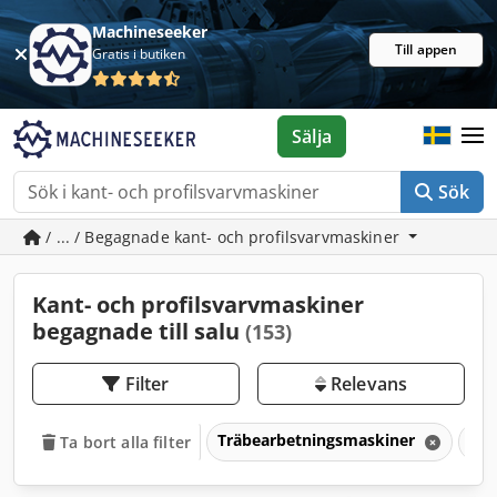
Machineseeker
Till appen
Gratis i butiken
Sälja
Sök
/ ... / Begagnade kant- och profilsvarvmaskiner
Kant- och profilsvarvmaskiner
begagnade till salu
(153)
Filter
Relevans
Träbearbetningsmaskiner
Sli
Ta bort alla filter