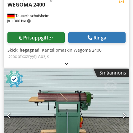
WEGOMA
2400
Tauberbischofsheim
1 300 km
Prisuppgifter
Ringa
Skick:
begagnad
, Kantslipmaskin Wegoma 2400
Dcodpfxozryyfj Abzjk
Småannons