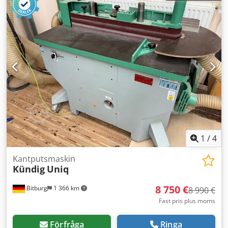
1
/
4
Kantputsmaskin
Kündig
Uniq
8 750 €
Bitburg
1 366 km
8 990 €
Fast pris plus moms
Förfråga
Ringa