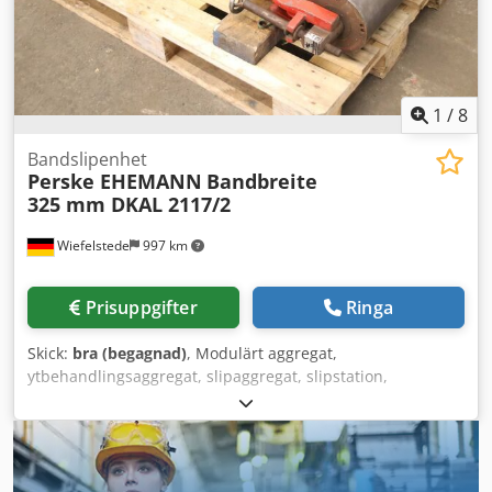
1
/
8
Bandslipenhet
Perske EHEMANN
Bandbreite
325 mm DKAL 2117/2
Wiefelstede
997 km
Prisuppgifter
Ringa
Skick:
bra (begagnad)
, Modulärt aggregat,
ytbehandlingsaggregat, slipaggregat, slipstation,
bandslipmaskin, bandslip, kantslip, kantslipmaskin,
profilslipaggregat, liten bandslipmaskin -Bandslipaggregat:
från bandslipmaskin Dcjdpfx Ajzrfb Usbzek -Typ: tyvärr
inga typbeteckningar -Trummotor: Perske, typ DKAL
2117/2, 3,7 kW, 2840 varv/min -Rulle: Ø 183 x 370 mm -