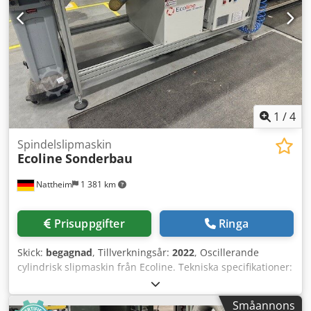
1
/
4
Spindelslipmaskin
Ecoline
Sonderbau
Nattheim
1 381 km
Prisuppgifter
Ringa
Skick:
begagnad
, Tillverkningsår:
2022
, Oscillerande
cylindrisk slipmaskin från Ecoline. Tekniska specifikationer:
En möjlig skruvvariant för att spänna fast spindelhylsan.
En liknande anordning som ProLoc används.
Småannons
Förvaringsplats: Nattheim Dodewhqplspfx Abzeck