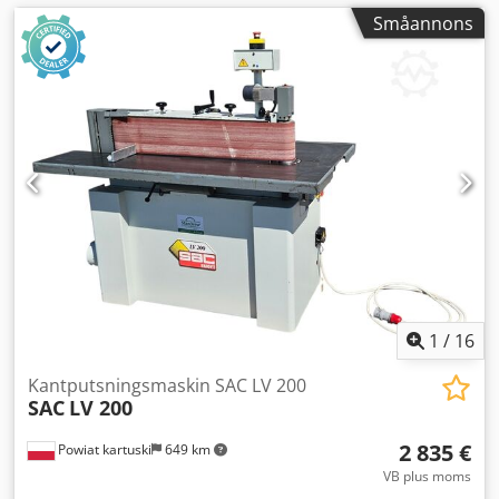
Småannons
1
/
16
Kantputsningsmaskin SAC LV 200
SAC
LV 200
2 835 €
Powiat kartuski
649 km
VB plus moms