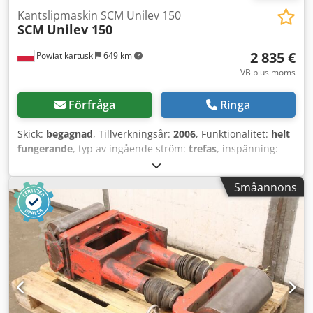
Kantslipmaskin SCM Unilev 150
SCM
Unilev 150
2 835 €
Powiat kartuski
649 km
VB plus moms
Förfråga
Ringa
Skick:
begagnad
, Tillverkningsår:
2006
, Funktionalitet:
helt
fungerande
, typ av ingående ström:
trefas
, inspänning:
400 V
, sliphöjd:
150 mm
, ingångsfrekvens:
50 Hz
, -
Tillverkningsår: 2006 - Finns i lager - Genomgången teknisk
Småannons
översyn - CE-märkt TEKNISKA DATA: - Arbets­höjd: 150 mm -
Slipbandsmått: 150 x 2150 mm - Två slipbands­hastigheter
- Bordsmått: 22 x 144 cm Dcsdpfx Abszinpcozok - Båda
borden vinklingsbara 0–30 grader - Motoreffekt: 3,5 kW /
4,5 hk - Pneumatisk bandspänning och oscillation -
Justerbar slipfot för fanérslipning på ena sidan och "rygg"
15x75 cm på andra sidan - Vinkelanslag för vinkelslipning -
Extra bord för profils­lipning - Utsugsanslutning – Ø140 mm
- Yttermått: 144 x 71 x 130 cm (L x B x H) - Vikt: ca 450 kg