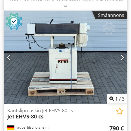
träkanter. Den lätta konstruktionen och den kraftfulla
motorn möjliggör ett jämnt slipresultat med hög
Småannons
avverkningshastighet. Idealisk för små snickerier,
möbeltillverkning och inredningsarbeten. Inkluderar
original Metabo-underrede. Dcodpfozryxuox Abzok
Tekniska data: - Slipbandbredd: 180 mm - Svängbar: 90° -
Motoreffekt: 1,6 kW
1
/
3
Kantslipmaskin Jet EHVS-80 cs
Jet
EHVS-80 cs
790 €
Tauberbischofsheim