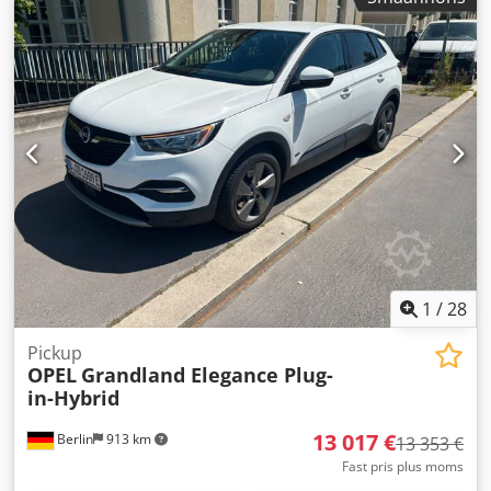
1
/
28
Pickup
OPEL
Grandland Elegance Plug-
in-Hybrid
13 017 €
Berlin
913 km
13 353 €
Fast pris plus moms