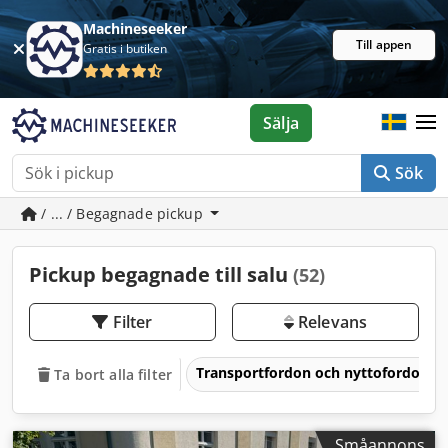
Machineseeker
Till appen
Gratis i butiken
Sälja
Sök
/ ... / Begagnade pickup
Pickup begagnade till salu
(52)
Filter
Relevans
Transportfordon och nyttofordon
Ta bort alla filter
Småannons