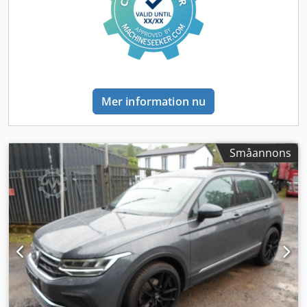
Cjdpfx Asyr A Aksh Tsrf Ytterligare utrustning: Airbag
förare/passagerare, drivtyp: fyrhjulsdrift, ljudsystem Audio
20 (med touchpad), stötfångarsteg bak, elektriskt
justerbara och uppvärmda ytterspeglar, båda, design- och
utrustningslinje Progressive, el-sats för dragkrok,
körassistanssystem: Agility Select / Dynamic Select
(körlägesväljare), körassistanssystem: aktiv
Mer information nu
bromsassistans, körassistanssystem: aktiv
filhållningsassistans, körassistanssystem:
nedförsbackskontroll (Downhill-Speed-Regulation),
körassistanssystem: start i backe-hjälp,
Småannons
körassistanssystem: trafikskyltigenkänning, fordonets
inställningar (onlinetjänster / appar), elhissar fram och
bak, vindruta med bandfilter upptill, bakruta med värme,
invändig spegel med automatisk avbländning, Isofix-fästen
för barnstol på baksäte, kaross/chassi: flak, dubbelhytt,
klimatautomatik (Thermotronik), knäairbag på förarsidan,
komfortchassi (Agility Control), kommunikationsmodul (LTE)
förberedelse Mercedes me connect, huvudairbagsystem
(windowbag), multifunktionsratt, lättmetallfälgar,
Mercedes-Benz nödsystem, metallic-lack, motor 3,0 l – 190
kW CDI KAT, navigationsmodul Garmin MAP Pilot, hjulbas 3