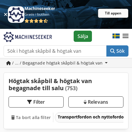
Machineseeker
Till appen
Gratis i butiken
Sälja
Sök
/ ... / Begagnade högtak skåpbil & högtak van
Högtak skåpbil & högtak van
begagnade till salu
(753)
Filter
Relevans
Transportfordon och nyttofordon
Ta bort alla filter