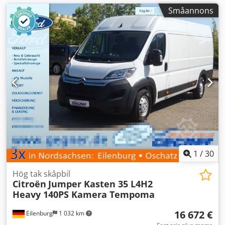
Småannons
1
/
30
Hög tak skåpbil
Citroën
Jumper Kasten 35 L4H2
Heavy 140PS Kamera Tempoma
16 672 €
Eilenburg
1 032 km