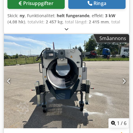
Prisuppgifter
Ringa
trumförlängning för ökad yta, är ASCO SD Compact
sikttrumma en av de mest mångsidiga lösningarna på
Skick:
ny
, Funktionalitet:
helt fungerande
, effekt:
3 kW
marknaden – robust, kompakt och framtidsorienterad.
(4,08 hk)
, totalvikt:
2 457 kg
, total längd:
2 415 mm
, total
Djdpfxow Ryl Hs Am Tskr
bredd:
3 623 mm
, total höjd:
2 853 mm
, Tillverkningsår:
2026
, inspänning:
400 V
, Utrustning:
Typplåt tillgänglig,
Småannons
dokumentation / manual, nödstopp
, ASCO VS BIG
vibrationssikt är den perfekta lösningen för företag inom
bygg, återvinning, jordbruk samt trädgårds- och
landskapsanläggning som behöver en effektiv och kraftfull
materialseparering. Den möjliggör tillförlitlig separation av
jord, kompost, byggavfall och sand – och hjälper företag att
spara tid, sänka kostnader och öka produktiviteten.
Huvudfunktioner Hög kapacitet: upp till 150 t/h för
maximal effektivitet Stor siktarea: 12,8 m² för exakt
materialseparering Robust stålkonstruktion: för hållbarhet
och lång livslängd Enkel matning: upp till 3 m skopbredd
(hjullastare & grävmaskin) Användarvänlig design:
minimalt underhåll Dsdpfx Ajwyt U Ism Tjkr Tekniska data
Bredd (B): 3,62 m Längd (L): 2,41 m Höjd (H): 2,85 m
1
/
6
Matningshöjd: 2,46 m Siktarea: 12,8 m² Max. kapacitet