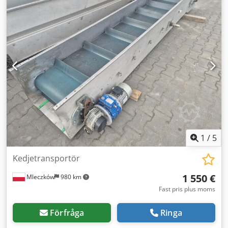
vikt: ca 2500 kg, FLENDER-växel, 6 axellager från drivsidan,
helt nya, Dsdszmav Nspfx Am Tskr använd maskin i gott,
driftsklart skick, ingen typskylt finns kvar.
1
/
5
Kedjetransportör
1 550 €
Mleczków
980 km
Fast pris plus moms
Förfråga
Ringa