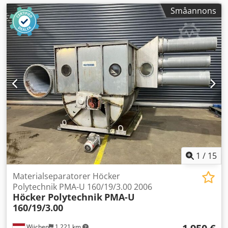
Småannons
1
/
15
Materialseparatorer Höcker
Polytechnik PMA-U 160/19/3.00 2006
Höcker Polytechnik
PMA-U
160/19/3.00
Wijchen
1 221 km