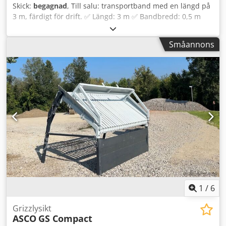
Skick:
begagnad
, Till salu: transportband med en längd på
3 m, färdigt för drift. ✅ Längd: 3 m ✅ Bandbredd: 0,5 m
Dsdpfoyy Uiaox Am Tjkr ✅ Möjlighet till transport kan
ordnas ✅ Stort urval av transportband på plats Välkommen
Småannons
att kontakta oss. Vi hjälper dig att välja rätt transportband
för dina behov.
1
/
6
Grizzlysikt
ASCO
GS Compact