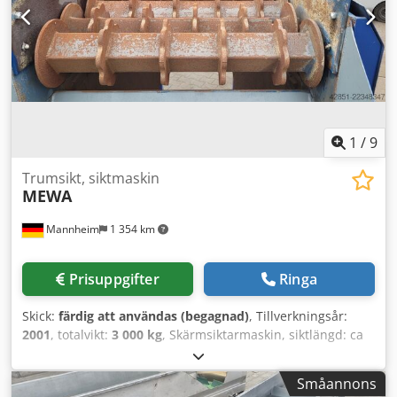
1
/
9
Trumsikt, siktmaskin
MEWA
Mannheim
1 354 km
Prisuppgifter
Ringa
Skick:
färdig att användas (begagnad)
, Tillverkningsår:
2001
, totalvikt:
3 000 kg
, Skärmsiktarmaskin, siktlängd: ca
2600 mm, siktbredd: ca 910 mm, skärmavstånd: ca 170 mm
(förskjutet ca 85 mm), axelavstånd: ca 50–60 mm Total
Småannons
längd: 3450 mm, total bredd: 1500 mm, höjd: 2400 mm,