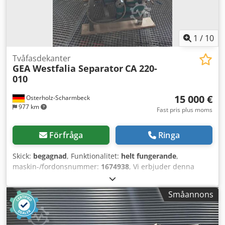
1
/
10
Tvåfasdekanter
GEA Westfalia Separator
CA 220-
010
15 000 €
Osterholz-Scharmbeck
977 km
Fast pris plus moms
Förfråga
Ringa
Skick:
begagnad
, Funktionalitet:
helt fungerande
,
maskin-/fordonsnummer:
1674938
, Vi erbjuder denna
begagnade GEA Westfalia Separator CA 220-010 tvåfas
dekanter, tillverkningsår ca 1985. Typ: CA 220-010
Småannons
Maskinnummer: 1674938 Dodpfxeyrdlas Am Tokr
Tillverkningsår: ca 1985 Trumutförande: cylindrokonisk
med snäckskruv för fast/vätske-separation Trumdiameter: