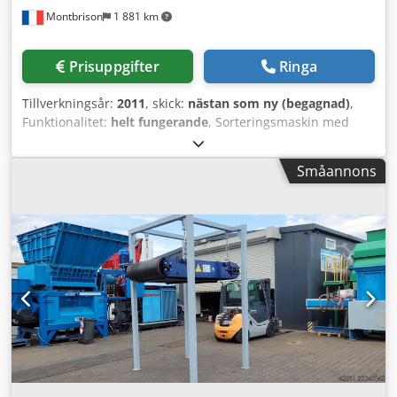
Montbrison
1 881 km
Prisuppgifter
Ringa
Tillverkningsår:
2011
, skick:
nästan som ny (begagnad)
,
Funktionalitet:
helt fungerande
, Sorteringsmaskin med
röntgen. Tillverkare: TITECH TOMRA Typ: X-TRACT 1200
Maskinen är i PERFEKT SKICK och fungerar som den ska.
Småannons
Fullständig översyn av maskinen har utförts. Röntgenkälla
utbytt: 35 000 € Samtliga sensorer utbytta: 29 000 €
Transportband utbytt: 10 000 € Användningsområde:
Dedpjyy A Uwofx Am Tokr Sortering av bromerade plaster i
D3E-flödet. Sortering av metaller. Sortering av trä, glas och
PVC för framställning av återvunnet material (CSR).
Sortering av organiskt avfall.