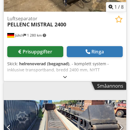
1
/
8
Luftseparator
PELLENC
MISTRAL 2400
Jülich
1 280 km
Prisuppgifter
Ringa
Skick:
helrenoverad (begagnad)
, - komplett system -
inklusive transportband, bredd 2400 mm, NYTT
TRANSPORTBAND - inklusive utkastningshuv med
avskiljningsskärm - inklusive TILLÄGGSFUNKTION:
Småannons
METALLDETEKTOR - inklusive ÖVERHALNING I VÅR
SPECIALISERADE VERKSTAD I D-59329 WADERSLOH Dkjdpfx
Ameztcfye Tjr - inklusive KOMPLETT DOKUMENTATION
Tillverkningsår 2015