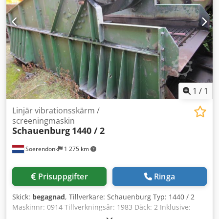
1
/
1
Linjär vibrationsskärm /
screeningmaskin
Schauenburg
1440 / 2
Soerendonk
1 275 km
Prisuppgifter
Ringa
Skick:
begagnad
, Tillverkare: Schauenburg Typ: 1440 / 2
Maskinnr: 0914 Tillverkningsår: 1983 Däck: 2 Inklusive:
Djdpfx Amjh Nnh Ao Tekr – 15 kW/6 elmotor – Kardanaxlar