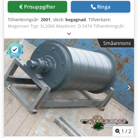
Prisuppgifter
Ringa
Tillverkningsår:
2001
, skick:
begagnad
, Tillverkare:
Mogensen Typ: SL2066 Maskinnr: D 5474 Tillverkningsår:
2001 Dksdpfx Amshu Hnls Tor Bredd: 2 000 mm Däck: 6
Utrustad med 2 st excenterväxlar, kardanaxlar, 15 kW / 970
Småannons
varv/min elmotor och fjädrar.
1
/
2