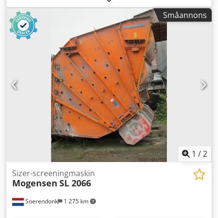
– Fjädrar Siktmaskinen kommer att renoveras, blästras och
Småannons
lackeras.
1
/
2
Sizer-screeningmaskin
Mogensen
SL 2066
Soerendonk
1 275 km