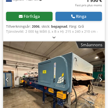
1 950 €
Fast pris plus moms
Förfråga
Ringa
Tillverkningsår:
2006
, skick:
begagnad
, Färg: Grå
Tjänstevikt: 2 000 kg Mått (L x B x H): 215 x 240 x 210 cm -
Tillverkningsår: 2006 - Dokumentation tillgänglig: Nej - CE-
märkning: Nej - Transportmått: 2150 mm x 2400 mm x
Småannons
2100 mm (l x b x h) - Transportvikt [kg]: 2000 kg Dkedpfx
Aozry N Tjm Tor - Transportförpackningar [styck]: 1
Finansiell information Moms: Det angivna priset är
exklusive moms Moms/Differensmoms: Moms kan dras av
för företag Leverans och inbyte är möjligt när som helst för
alla produkter inom industriområdet Yorick Diebels