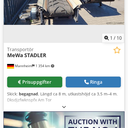
1
/
10
Transportör
MeWa
STADLER
Mannheim
1 354 km
Prisuppgifter
Ringa
Skick:
begagnad
, Längd ca 8 m, utkastshöjd ca 3,5 m–4 m.
Dksdjzfwknspfx Am Tor