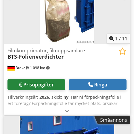
1
/
11
Filmkomprimator, filmuppsamlare
BTS-Folienverdichter
Brakel
1 098 km
Prisuppgifter
Ringa
Tillverkningsår:
2026
, skick:
ny
, Har ni förpackningsfolie i
ert företag? Förpackningsfolie tar mycket plats, orsakar
oordning på lagret och ger onödiga borttagningskostnader.
BTS-foliekomprimatorn är den enkla lösningen för att
Småannons
samla in förpackningsfolie, sträckfilm och skumfolie på ett
rent sätt och samtidigt kraftigt minska volymen. Dedpfx