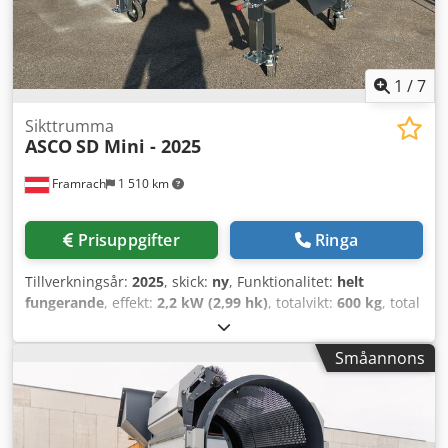
1
/
7
Sikttrumma
ASCO
SD Mini - 2025
Framrach
1 510 km
Prisuppgifter
Ringa
Tillverkningsår:
2025
, skick:
ny
, Funktionalitet:
helt
fungerande
, effekt:
2,2 kW (2,99 hk)
, totalvikt:
600 kg
, total
längd:
2 425 mm
, total bredd:
1 710 mm
, total höjd:
2 000
mm
, inspänning:
400 V
, Utrustning:
Typplåt tillgänglig,
Småannons
dokumentation / manual, nödstopp
, Den innovativa
mobila trumsikten från ASCO®Screen – robust, kompakt
och mångsidigt användbar. Med variabla höjdinställningar
möjliggör den enkel transport och användarvänlig drift.