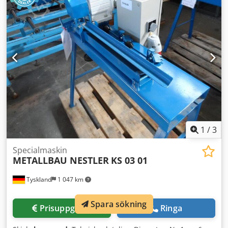
1
/
3
Specialmaskin
METALLBAU NESTLER
KS 03 01
Tyskland
1 047 km
Spara sökning
Prisuppgifter
Ringa