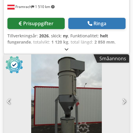
Framrach
1 510 km
Prisuppgifter
Ringa
Tillverkningsår:
2026
, skick:
ny
, Funktionalitet:
helt
fungerande
, totalvikt:
1 120 kg
, total längd:
2 850 mm
,
total bredd:
3 170 mm
, total höjd:
2 710 mm
, ASCO GS
COMPACT är en kompakt Grizzly-sållösning för gruvdrift,
Småannons
byggnation, rivning, jordarbeten, återvinning och
landskapsarbete. Den möjliggör effektiv föravskiljning av
grovmaterial, skyddar efterföljande maskinutrustning (t.ex.
krossar, siktar, transportörer), minskar slitage och
underhållsbehov samt kan därmed förlänga
anläggningens totala livslängd. Tack vare den mobila och
kompakta konstruktionen lämpar den sig särskilt för
användning i trånga utrymmen och ökar effektiviteten i
materialhanteringen direkt på plats. Viktiga egenskaper -
Tillförlitlig separering av sten, klumpar och främmande
material - Kompakt design för mobil användning och
arbete i begränsade utrymmen - Robust sållstavar för lång