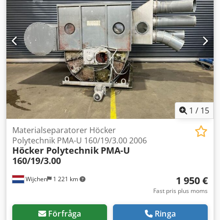
220 mm L/D-förhållande: 2,65 Snäckdrift: Cyclo-växellåda
Anslutningsspänning: 3 fas 400 VAC Anslutningseffekt: 15
kW Vid frågor eller behov av ytterligare information är du
välkommen att kontakta oss via meddelande eller telefon.
1
/
15
Materialseparatorer Höcker
Polytechnik PMA-U 160/19/3.00 2006
Höcker Polytechnik
PMA-U
160/19/3.00
1 950 €
Wijchen
1 221 km
Fast pris plus moms
Förfråga
Ringa