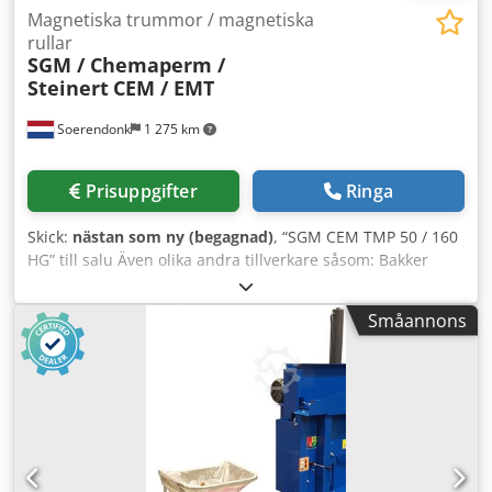
Magnetiska trummor / magnetiska
rullar
SGM / Chemaperm /
Steinert
CEM / EMT
Soerendonk
1 275 km
Prisuppgifter
Ringa
Skick:
nästan som ny (begagnad)
, “SGM CEM TMP 50 / 160
HG” till salu Även olika andra tillverkare såsom: Bakker
Magnetics / Steinert / Chemaperm / SKET Vår kompletta
lagerlista hittar du på vår webbplats. Dedpfx Amsggfhgj
Småannons
Tekr Tillverkare: SGM Typ: CEM TMP 50/160 HG L x Ø: 1.600
x 500 mm Inkluderar: – Elmotor (SEW / 1,5 kW – 26
varv/min)