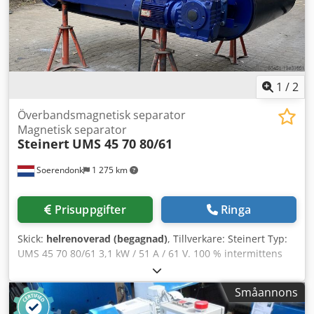
1
/
2
Överbandsmagnetisk separator
Magnetisk separator
Steinert
UMS 45 70 80/61
Soerendonk
1 275 km
Prisuppgifter
Ringa
Skick:
helrenoverad (begagnad)
, Tillverkare: Steinert Typ:
UMS 45 70 80/61 3,1 kW / 51 A / 61 V. 100 % intermittens
(ED) Magnet L x B: 806 x 750 mm. Gummiband: 800 mm
(nytt) Dedpfewvaidex Am Tjkr Axelavstånd: ca 1 300 mm.
Småannons
Vikt: 1 550 kg Med ny transformator-likriktare för 380 V
primärspänning.