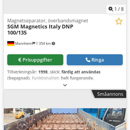
1
/
8
Magnetseparator, överbandsmagnet
SGM Magnetics Italy
DNP
100/135
Mannheim
1 354 km
Prisuppgifter
Ringa
Tillverkningsår:
1998
, skick:
färdig att användas
(begagnad)
, Funktionalitet:
helt fungerande
,
Permanentmagnet för bandtransportör, inklusive stativ,
Bandhastighet: ca 1,7 m/s, motoreffekt: 4 kW (växelmotor,
Småannons
helt ny), Total längd: ca 2650 mm, bredd: 1500 mm, höjd:
700 mm, bandbredd: 1000 mm, optimalt
installationsavstånd: 200–250 mm (max 300 mm), vikt utan
stativ: ca 3000 kg. Dkodpfxezma Ewe Am Tor