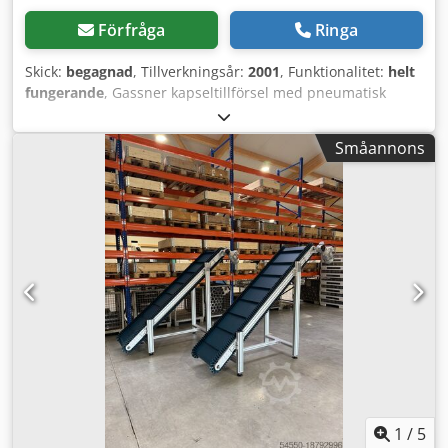
Förfråga
Ringa
Skick:
begagnad
, Tillverkningsår:
2001
, Funktionalitet:
helt
fungerande
, Gassner kapseltillförsel med pneumatisk
lyftstation och fläkt. Filtersystem för lufttransport med 8 m
rörledning. Dedpoww Hvmsfx Ai Teck
Småannons
1
/
5