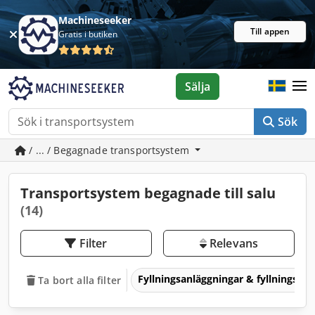
Machineseeker
Till appen
Gratis i butiken
Sälja
Sök
/ ... / Begagnade transportsystem
Transportsystem begagnade till salu
(14)
Filter
Relevans
Fyllningsanläggningar & fyllningste
Ta bort alla filter