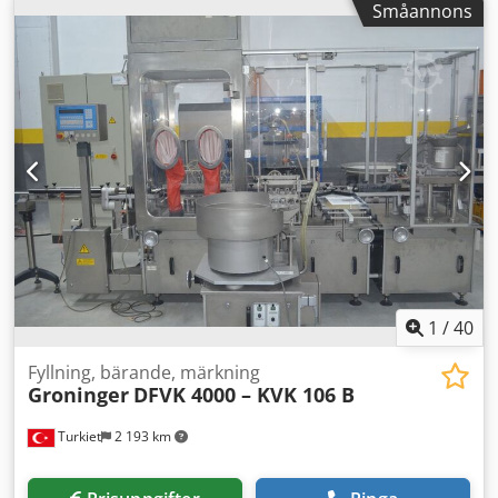
Småannons
1
/
40
Fyllning, bärande, märkning
Groninger
DFVK 4000 – KVK 106 B
Turkiet
2 193 km