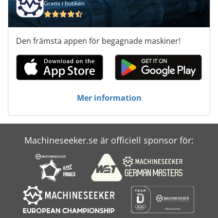
Gratis i butiken
Trä Trä
Tur 560
Den främsta appen för begagnade maskiner!
Tvättsystemet Truck Hjul
Verktyg För Mätning
Verktyg För Träbearbetning
Mer information
Överväga Transport
Machineseeker.se är officiell sponsor för: