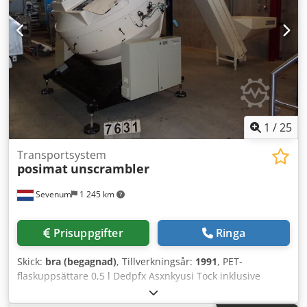
om din förpackningsuppgift. Vanligtvis har vi alltid 30–50
olika nya maskiner tillgängliga direkt från lager. För
kundanpassade maskiner erbjuder vi dessutom mycket
korta leveranstider från cirka 3 veckor. Alla maskiner
levereras med full garanti.
1
/
25
Transportsystem
posimat
unscrambler
Sevenum
1 245 km
Prisuppgifter
Ringa
Skick:
bra (begagnad)
, Tillverkningsår:
1991
, PET-
flaskuppsättare 0,5 l Dedpfx Asxnkyusi Tock inklusive
in-/utmatningsbana