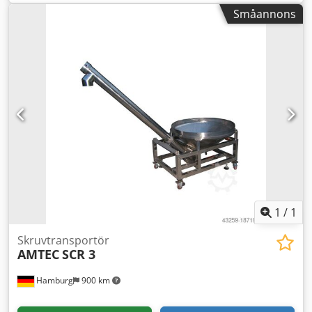
konstruktion, hygienisk, vattentålig plasttransportör. -
Småannons
Specifikationer: 380V/1,1kW; 3,5 m³ produkvolym/timme;
vikt: 350/450 kg; mått: L3200xB400xH3520 mm.
Maskinen/systemet finns även i andra utföranden för olika
förpackningsstorlekar och förpackningshastigheter.
Dodpov Nmm Dsfx Ai Teck Observera att våra nypriser ofta
ligger under de normala begagnatpriserna. Vänligen
kontakta oss och informera oss om din
förpackningsuppgift. - Vanligtvis finns alltid 30-50 olika nya
maskiner omedelbart tillgängliga från lager. För
kundspecifika maskiner har vi dessutom mycket korta
leveranstider från ca 3 veckor. - Alla maskiner levereras
med full garanti.
1
/
1
Skruvtransportör
AMTEC
SCR 3
Hamburg
900 km