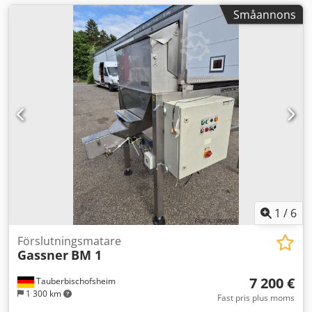
Småannons
1
/
6
Förslutningsmatare
Gassner
BM 1
7 200 €
Tauberbischofsheim
1 300 km
Fast pris plus moms