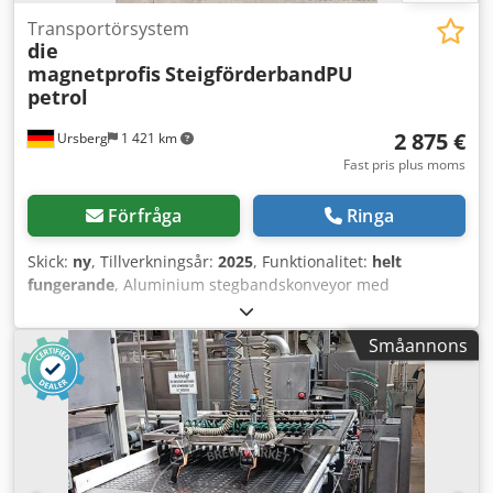
Transportörsystem
die
magnetprofis
SteigförderbandPU
petrol
2 875 €
Ursberg
1 421 km
Fast pris plus moms
Förfråga
Ringa
Skick:
ny
, Tillverkningsår:
2025
, Funktionalitet:
helt
fungerande
, Aluminium stegbandskonveyor med
underställ inkl. justerbara fötter och maskinfötter för
utjämning av ojämnheter i golvet. - Inmatningshöjd: 250
Småannons
mm - Stigande sektion: 2 500 mm - Avkastningshöjd: 1 800
mm Utförande: Aluminiumbas i konstruktionsutförande -
Förstärkt 2-greppsprofil 90x45 mm - Heläckande
avtäckningsplåt Dcjdsv Suvfspfx Ai Tok Drivvals +
omslagsvals i S235-stål, svetsad och bearbetad Ø100x520
mm, lätt välvd, axel fixerad med spännlager. Drivning:
Påmonterad kugghjulsmotor 0,55 kW, hastighet 0,3–0,5 m/s