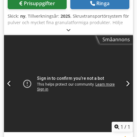
Prisuppgifter
Ringa
Skick:
ny
, Tillverkningsår:
2025
, Skruvtransportörsystem för
pulver och mycket fina granulatformiga produkter. Hölje
och rör i rostfritt stål. Motor och skruvtransport placerade
nedtill på maskinen. Påmatningstratt med 200 liters volym
Småannons
och vibrationsmotor för jämn produktflöde. -
Specifikationer: Transportkapacitet beroende på produkt:
upp till 3 m³/h; maximal mängd per fyllning: upp till 5 kg;
utmatningshöjd: ca 1 850 mm; standardvinkel: 45°;
rördiameter: 114 mm; el: 380V, 0,81 kW; maskinmått:
storlek anpassas efter kundspecifikt system (tratt,
transportlängd och vinkel kan justeras – även blandare
finns som tillval); vikt: ca 130 kg. Djdpfev Nk Apsx Ai Teck
Maskinen/systemet finns även i andra utföranden för olika
förpackningsstorlekar och förpackningshastigheter.
Observera att våra nypriser ofta ligger under de gängse
begagnatpriserna. Kontakta oss gärna och ange er
förpackningsapplikation. Från lager har vi vanligtvis 30-50
olika nya maskiner omedelbart tillgängliga. För
1
/
1
kundanpassade maskiner erbjuder vi dessutom mycket