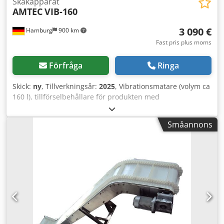
Skakapparat
AMTEC
VIB-160
3 090 €
Hamburg
900 km
Fast pris plus moms
Förfråga
Ringa
Skick:
ny
, Tillverkningsår:
2025
, Vibrationsmatare (volym ca
160 l), tillförselbehållare för produkten med
vibrationsmekanism för att transportera produkten till
tillförseltransportören. Rostfritt stål; L800xB880xH1100;
Småannons
150/250 kg. Maskinen/anläggningen finns även i andra
utföranden för olika förpackningsstorlekar och
förpackningshastigheter. Djdpfov Nmlmjx Ai Teck
Observera att våra nypriser ofta ligger under de vanliga
begagnatpriserna. Kontakta oss gärna och beskriv ert
förpackningsbehov. - Vi har vanligtvis 30-50 olika nya
maskiner tillgängliga omgående från lager. För
kundspecifika maskiner har vi dessutom mycket korta
leveranstider från ca 3 veckor. - Alla maskiner levereras
med full garanti.