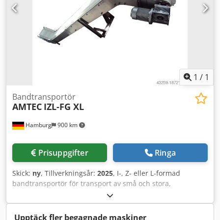
1
/
1
Bandtransportör
AMTEC
IZL-FG XL
Hamburg
900 km
Prisuppgifter
Ringa
Skick:
ny
, Tillverkningsår:
2025
, I-, Z- eller L-formad
bandtransportör för transport av små och stora,
våta/fuktiga samt djupfrysta produkter till vågenheten.
Öppen design, cellkantade band, vattentålig,
produktberörande delar är tillverkade av polyuretan och
Upptäck fler begagnade maskiner