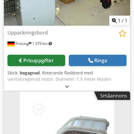
1
/
1
Uppackningsbord
Freising
1 379 km
Prisuppgifter
Ringa
Skick:
begagnad
, Roterande flaskbord med
varvtalsreglerad motor. Diameter: 1,5 meter Maskin
(tillägg): med varvtalsreglerad motor Diameter: 1500 mm
Dodpjw Tml Ssfx Ai Tock Utrustning: Varvtalsreglerad
Småannons
motor