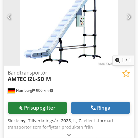
transporthastighet justerbar; transportörens mått: L
(beroende på transportvinkel) x B450 x H2500 mm.
Dcjdpfsv Nml Hjx Ai Tjk Maskinen/anläggningen finns även
tillgänglig i andra utföranden för olika
förpackningsstorlekar och förpackningshastigheter.
Observera att våra nypriser ofta ligger under de vanliga
begagnatpriserna. Kontakta oss gärna och beskriv ert
förpackningsbehov. - Vi har normalt 30–50 olika nya
maskiner direkt tillgängliga från lager. För kundanpassade
maskiner har vi mycket korta leveranstider från cirka 3
1
/
1
veckor. - Alla maskiner säljs med full garanti.
Bandtransportör
AMTEC
IZL-SD M
Hamburg
900 km
Prisuppgifter
Ringa
Skick:
ny
, Tillverkningsår:
2025
, I-, Z- eller L-formad
transportör som förflyttar produkten från
vibrationsmataren till vägningsenheten. Öppen