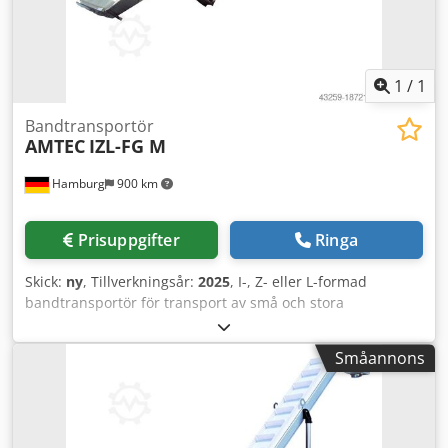
1
/
1
Bandtransportör
AMTEC
IZL-FG M
Hamburg
900 km
Prisuppgifter
Ringa
Skick:
ny
, Tillverkningsår:
2025
, I-, Z- eller L-formad
bandtransportör för transport av små och stora
volymprodukter, våta/fuktiga eller djupfrysta, till
vägningenheten. Öppen konstruktion, vågkantade band,
Småannons
vattentålig, produktberörande delar är tillverkade av
polyuretan och certifierade enligt FDA 21 CFR 177.2600. -
Specifikationer: Transportfackens mått: L (anpassningsbar
efter produkt) x B250 x H50 mm; ram i rostfritt stål;