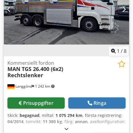
1
/
8
Kommersiellt fordon
MAN
TGS 26.400 (6x2)
Rechtslenker
Langgöns
1 242 km
Prisuppgifter
Ringa
Skick:
begagnad
, miltal:
1 075 294 km
, första registrering:
04/2014
, tomvikt:
11 380 kg
, färg:
annan
, axelkonfiguration:
3 axlar
, bromsar:
retarder
, växeltyp:
automatisk
,