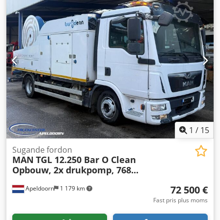
235/75 R17,5 143J
, bakdäcksstorlek:
235/75 R17,5 143J
,
förarhytt:
annan
, hjulbas:
990 mm
, Utrustning:
ABS,
tryckluftsbroms
, -- Med reservation för tryckfel,
felskrivningar och ändringar, exempelbilder --, Fler
uppgifter under: !, Fler detaljer: ! Csdpfjzqtwzjx Al Djrf
1
/
15
Sugande fordon
MAN
TGL 12.250 Bar O Clean
Opbouw, 2x drukpomp, 768...
72 500 €
Apeldoorn
1 179 km
Fast pris plus moms