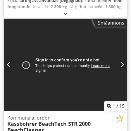
Skick:
färdig att användas (begagnad)
, Funktionalitet:
helt
fungerande
, totalvikt:
2 800 kg
, färg:
blå
, tomvikt:
1 800 kg
,
Tillverkningsår:
2010
, Strandstädningssläp: Cjdpfx Alovnt N
Ae Djrf - Kässbohrer - BeachTech 2000 - Tillverkningsår:
Småannons
2010 - Kraftuttagsdrift (540 rpm) - Arbetsbredd: 185 cm -
Styrhjul - Mått: 543 cm x 230 cm x 210 cm - Tomvikt: 1 800
kg; tillåten totalvikt: 2 800 kg - Ytkapacitet: 22 200 m³/h -
Max. arbetsdjup: 30 cm - Uppsamlingstank 1,5 m³ med
tippning bakåt - Räfsa / sikt - Utjämnare - Förberedd för
bevattning - Arbetsfart: 12 km/h - Kraftbehov traktor: 70 hk
Få alla nya fordon per e-post – anmäl dig till vårt
NYHETSBREV! Fel och skrivfel kan förekomma,
mellanförsäljning förbehålles!
1
/
15
Kommunala fordon
Kässbohrer
BeachTech STR 2000
BeachCleaner