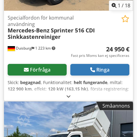
1
/
18
Specialfordon för kommunal
användning
Mercedes-Benz
Sprinter 516 CDI
Sinkkastenreiniger
24 950 €
Duisburg
1 223 km
Fast pris Moms kan ej specificeras
Förfråga
Ringa
Skick:
begagnad
, Funktionalitet:
helt fungerande
, miltal:
122 900 km
, effekt:
120 kW (163,15 hk)
, första registrering:
10/2009
, totalvikt:
5 000 kg
, bränsletyp:
diesel
, färg:
vit
,
axelkonfiguration:
4x2
, driftsvikt:
3 230 kg
, maximal
Småannons
lastvikt:
1 770 kg
, tomvikt:
3 230 kg
, nästa besiktning (TÜV):
07/2027
, bränsle:
diesel
, energieffektivitet:
G
, förarhytt:
annan
, växeltyp:
mekanisk
, emissionsklass:
Euro 5
, total
längd:
6 400 mm
, total bredd:
2 170 mm
, total höjd:
2 850
mm
, antal säten:
2
, antal växlar:
6
,