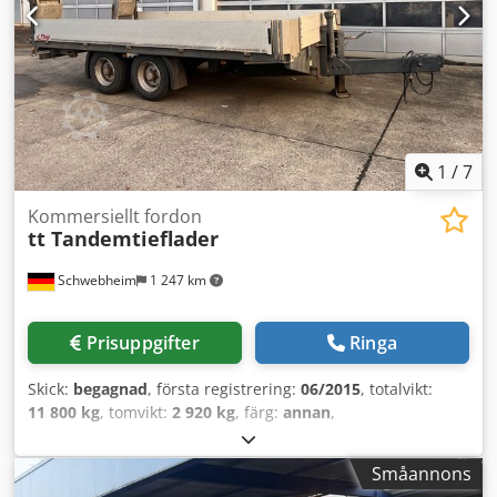
fel och ändringar, exempelbilder --, Fler uppgifter på: !,
Mer information: ! Crjdpfozqtx Eex Al Def
1
/
7
Kommersiellt fordon
tt Tandemtieflader
Schwebheim
1 247 km
Prisuppgifter
Ringa
Skick:
begagnad
, första registrering:
06/2015
, totalvikt:
11 800 kg
, tomvikt:
2 920 kg
, färg:
annan
,
axelkonfiguration:
2 axlar
, växeltyp:
annan
, emissionsklass:
ingen
, maximal lastvikt:
8 880 kg
, fjädring:
stål
,
Småannons
däcksstorlek:
235/75 R17,5 143J
, framdäcksdimension: