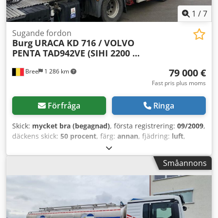
1
/
7
Sugande fordon
Burg
URACA KD 716 / VOLVO
PENTA TAD942VE (SIHI 2200 ...
79 000 €
Bree
1 286 km
Fast pris plus moms
Förfråga
Ringa
Skick:
mycket bra (begagnad)
, första registrering:
09/2009
,
däckens skick:
50 procent
, färg:
annan
, fjädring:
luft
,
Tillverkningsår:
2009
, Utrustning:
ABS
, = Ytterligare
alternativ och tillbehör = Codpfx Alozcbq Uo Dsrf Övrigt -
Småannons
Hydraulik Övrigt - Luftfjädring = Anmärkningar =
Konstruktion Tankvolym: 20 000 liter = Mer information =
Däckmönster: 50 % Bromsar: Skivbromsar Tekniskt skick:
mycket bra Visuellt skick: mycket bra