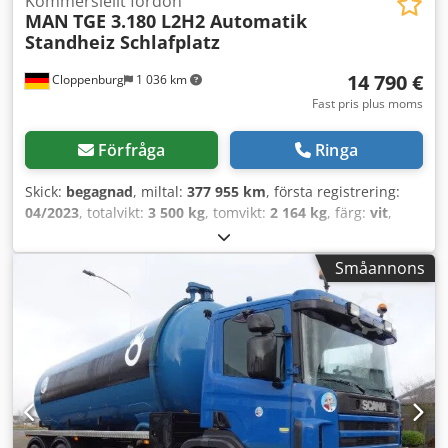
Kommersiellt fordon
MAN
TGE 3.180 L2H2 Automatik
erbjudna fordon.
Standheiz Schlafplatz
14 790 €
Cloppenburg
1 036 km
Fast pris plus moms
Förfråga
Ringa
Skick:
begagnad
, miltal:
377 955 km
, första registrering:
04/2023
, totalvikt:
3 500 kg
, tomvikt:
2 164 kg
, färg:
vit
,
växeltyp:
automatisk
, bränsle:
diesel
, bränsletyp:
diesel
,
emissionsklass:
Euro 6
, effekt:
130 kW (176,75 hk)
,
Småannons
maximal lastvikt:
1 336 kg
, nästa besiktning (TÜV):
04/2028
,
fjädring:
annan
, antal säten:
2
, förarhytt:
annan
,
maxhastighet:
165 km/h
, antal bäddar:
1
, Utrustning:
ABS,
antisladdsystem, centrallås, elektroniskt
stabilitetsprogram (ESP), farthållare, färddator,
immobilisersystem, luftkonditionering,
parkeringsvärmare, partikelfilter, skjutdörr
, * Mycket
välskött tyskt fordon från första ägaren * Fordons-ID:
WMA03VUY8P9019036 * Alla service har utförts av MAN