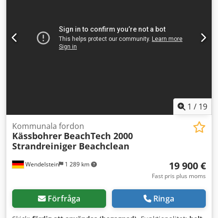
1
/
19
Kommunala fordon
Kässbohrer
BeachTech 2000
Strandreiniger Beachclean
19 900 €
Wendelstein
1 289 km
Fast pris plus moms
Förfråga
Ringa