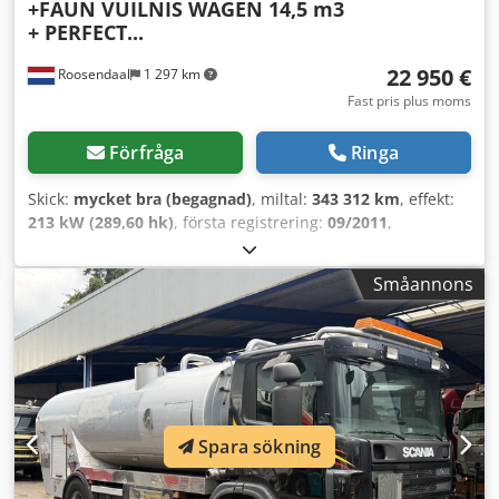
+FAUN VUILNIS WAGEN 14,5 m3
+ PERFECT...
22 950 €
Roosendaal
1 297 km
Fast pris plus moms
Förfråga
Ringa
Skick:
mycket bra (begagnad)
, miltal:
343 312 km
, effekt:
213 kW (289,60 hk)
, första registrering:
09/2011
,
bränsletyp:
diesel
, axelkonfiguration:
4x2
, bränsle:
diesel
,
färg:
annan
, förarhytt:
dagskåp
, växeltyp:
automatisk
,
Småannons
emissionsklass:
Euro 5
, antal säten:
3
, Tillverkningsår:
2011
, drifttimmar:
38 568 h
, Utrustning:
ABS, elektrisk
fönsterhiss, elstyrd spegel, luftkonditionering
, =
Ytterligare alternativ och tillbehör = - 3 stolar Cedpfozq Ar
Uox Al Dorf - Radio/CD-spelare - Solskydd = Anmärkningar
= Påbyggnad Volym: 14,5 m3 = Ytterligare information =
Allmän information Antal dörrar: 2 Hytt: enkel
Spara sökning
Registreringsnummer: BV263RR Axelkonfiguration
Framaxel: styrbar Bakaxel: dubbeldäck Vikter Tjänstevikt: