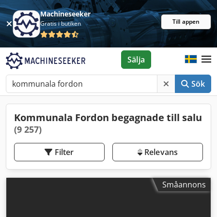
Machineseeker
Till appen
Gratis i butiken
Sälja
Sök
Kommunala Fordon begagnade till salu
(9 257)
Filter
Relevans
Småannons