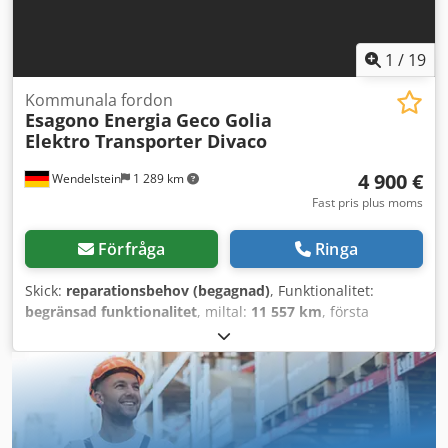
1
/
19
Kommunala fordon
Esagono Energia
Geco Golia
Elektro Transporter Divaco
4 900 €
Wendelstein
1 289 km
Fast pris plus moms
Förfråga
Ringa
Skick:
reparationsbehov (begagnad)
, Funktionalitet:
begränsad funktionalitet
, miltal:
11 557 km
, första
registrering:
02/2015
, totalvikt:
2 000 kg
, bränsletyp:
elektrisk
, färg:
vit
, axelkonfiguration:
4x2
, driftsvikt:
1 270
kg
, tomvikt:
1 270 kg
, bränsle:
elektricitet
, Tillverkningsår:
2015
, drifttimmar:
424 h
, Utrustning:
bilregistrering, låg
ljudnivå
, Eltransportbil: - Esagono Energia - Typ Geco -
Förstaregistrering: 26.02.2015 - 11 557 km - 424