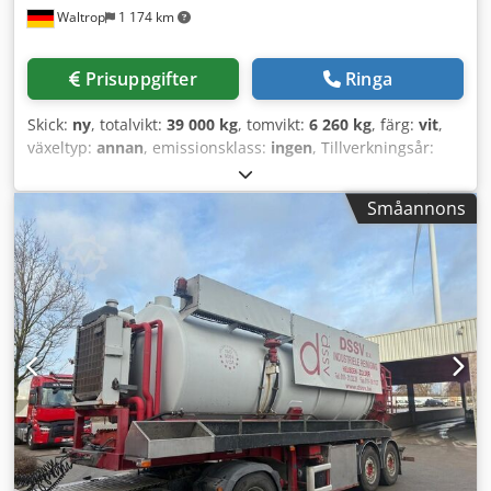
Waltrop
1 174 km
Prisuppgifter
Ringa
Skick:
ny
, totalvikt:
39 000 kg
, tomvikt:
6 260 kg
, färg:
vit
,
växeltyp:
annan
, emissionsklass:
ingen
, Tillverkningsår:
2026
, maximal lastvikt:
32 740 kg
, fjädring:
luft
,
lastutrymmesvolym:
50 m³
, lastutrymmets längd:
9 400
Småannons
mm
, lastutrymmets bredd:
2 440 mm
, lastutrymmeshöjd:
2 200 mm
, bakdäcksstorlek:
385/65 R 22.5
, förarhytt:
annan
, hjulbas:
1 310 mm
, Utrustning:
ABS
, * 4
låsmekanismer * ABS * Stödben * Aluminiumfälgar *
Manöverpanel för luftfjädring * Cramaro-kapell * ECAS *
Enkelbalksram * Enskilda hjulskärmar * Stål för chassiram
* Gummipackning * Spannmålsskrapa * Kingpin 2'' * LED-
backljus * Stöd för tom last * Enkel lyftaxel * OptiTire-
display via Smart Board * Pneumatisk markvibrator, typ
NCT 29 * Pneumatisk underkörningsskydd * Skivbroms
Crodpfxozqzk Ns Al Dof * Smart Board * W-kartor *
Vattentank