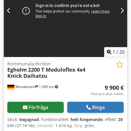
2 säten Kamera Maxhastighet: 40 km/h Internt
laddare/kabel 220 Volt Förvaringslådor LxBxH: 3875 mm x
1350 mm x 2080 mm Tjänstevikt: 1009 kg Coderb Ag Hspfx
Al Dsrf Totalvikt: 1640 kg 1 ägare Få alla nyinkomna fordon
via e-post – anmäl dig till vårt NYHETSBREV! Reservation
för fel och mellanförsäljning – skrivfel kan förekomma!
1
/
20
Kommunala fordon
Egholm
2200 T Moduloflex 4x4
Knick Daihatsu
9 900 €
Wendelstein
1 289 km
Fast pris plus moms
Förfråga
Ringa
Skick:
begagnad
, Funktionalitet:
helt fungerande
, effekt:
20
kW (27,19 hk)
, totalvikt:
1 610 kg
, färg:
grön
,