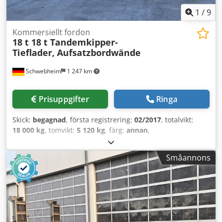
1
/
9
Kommersiellt fordon
18 t 18 t Tandemkipper-
Tieflader, Aufsatzbordwände
Schwebheim
1 247 km
Prisuppgifter
Ringa
Skick:
begagnad
, första registrering:
02/2017
, totalvikt:
18 000 kg
, tomvikt:
5 120 kg
, färg:
annan
,
axelkonfiguration:
2 axlar
, växeltyp:
annan
, emissionsklass:
ingen
, maximal lastvikt:
12 880 kg
, fjädring:
annan
,
Småannons
lastutrymmets längd:
5 700 mm
, lastutrymmets bredd:
2 420 mm
, däcksstorlek:
435/50R19,5 160J
,
framdäcksdimension:
435/50R19,5 160J
, bakdäcksstorlek:
435/50R19,5 160J
, förarhytt:
annan
, Utrustning:
ABS,
tryckluftsbroms
, Sidohöjningslämmar, surröglor,
tilläggspris för ramper: 1.500 €, -- Tryckfel, reservation för