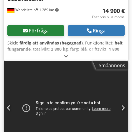
14 900 €
Wendelstein
1 289 km
Fast pris plus moms
Förfråga
Ringa
Skick:
färdig att användas (begagnad)
, Funktionalitet:
helt
fungerande
, totalvikt:
2 800 kg
, färg:
blå
, driftsvikt:
1 800
kg
, tomvikt:
1 800 kg
, Tillverkningsår:
2003
,
Strandreinigingssläp: - Kässbohrer - BeachTech STR 2000 -
Småannons
Tillverkningsår: 2003 - Kraftuttagsdrift (540 varv/min) -
Arbetsbredd: 185 cm - Stödhjul - Mått: 543 cm x 230 cm x
210 cm - Tomvikt: 1 800 kg; totalvikt: 2 800 kg - Kapacitet:
22 200 m³/h - Max. arbetsdjup: 30 cm -
Uppsamlarbehållare 1,5 m³, tippbar bakåt - Räfsa / sikt -
Planeringsskrapa - Arbetsfart: 12 km/h - Kräver traktor: 70
hk Crjdpfx Ajvnmg Usl Djf Få alla nyinkomna fordon via e-
post – registrera dig för vårt NYHETSBREV! Reservation för
felskrivningar och mellanförsäljning!