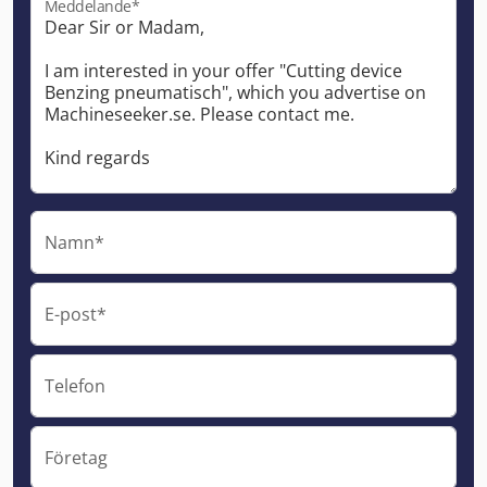
Meddelande*
Namn*
E-post*
Telefon
Företag