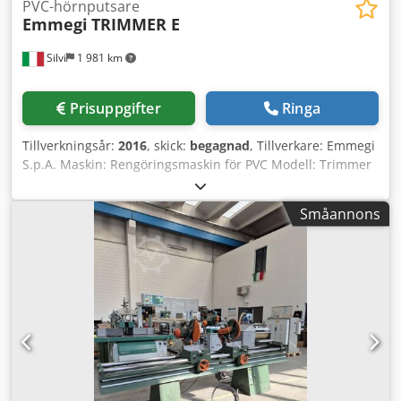
PVC-hörnputsare
Emmegi
TRIMMER E
Silvi
1 981 km
Prisuppgifter
Ringa
Tillverkningsår:
2016
, skick:
begagnad
, Tillverkare: Emmegi
S.p.A. Maskin: Rengöringsmaskin för PVC Modell: Trimmer
E Tillverkningsår: 2016 CNC-rengöringsmaskin för hörn på
PVC-ramar med 3 interpolerade axlar, automatiskt
Småannons
arbetscykel. Utrustad med en sågklinga på 300 mm i
diameter som, med olika arbetsprogram, möjliggör
rengöring av yttre hörn på olika profiler. Vikt: 600 kg
Lufttryck: 6–7 bar Motor: E48 63/2 Chedjywu A Iopfx Am Uja
Hastighet: 2850 1/min Effekt: 3,5 kW Ström: 6 A Matning:
400/3 V Frekvens: 50 Hz