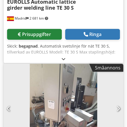
EUROLLS
Automatic lattice
girder welding line TE 30 S
Madrid
2 681 km
Prisuppgifter
Ringa
Skick:
begagnad
, Automatisk svetslinje för nät TE 30 S,
tillverkad av EUROLLS Modell: TE 30 S Max staplingshöjd:
500 mm Tråddiameter: - Övre tråd (ds – slät eller med
hullingar): 4 till 12 mm - Nedre tråd (di – slät eller med
Småannons
hullingar): 4 till 12 mm - Diagonaltråd (dg – slät eller med
hullingar): 3 till 8 mm Diagonalt steg (P): 200 mm Bjälksteg:
400 mm Max hastighet med varm- och kallvalsad tråd: max
30 m/min Max spolvikt vid inmatning: 3000 kg
Chodpsvtqacsfx Am Uea