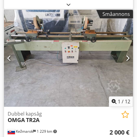
arbetsstyckesvikt 250 kg X-axel 380 mm Z-axel 1150 mm
Slipstensdiameter 400 mm Omslutningshastighet 20-50
Småannons
m/sek Arbetsstycksspindel steglöst 1 - 650 varv/min
Dubbdockans kona MK 4 Spindelrörelse 45 mm
Spindeldiameter 50 mm Totalt effektbehov 22 kW Chodpfx
Ajx Rn Uqem Uoa
1
/
12
Dubbel kapsåg
OMGA
TR2A
2 000 €
Kežmarok
1 229 km