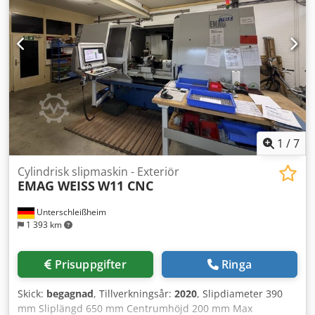
1
/
7
Cylindrisk slipmaskin - Exteriör
EMAG WEISS
W11 CNC
Unterschleißheim
1 393 km
Prisuppgifter
Ringa
Skick:
begagnad
, Tillverkningsår:
2020
, Slipdiameter 390
mm Sliplängd 650 mm Centrumhöjd 200 mm Max