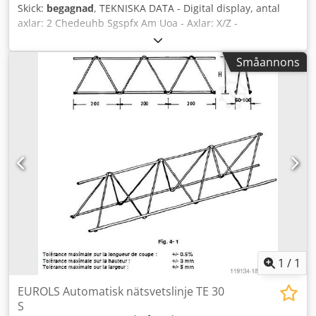
Skick:
begagnad
, TEKNISKA DATA - Digital display, antal
axlar: 2 Chedeuhb Sgspfx Am Uoa - Axlar: X/Z -
Verktygshållarens inriktning: 360 [°] - Maskinvikt: 90 [kg] -
Maskindimensioner: 800 x 650 x 1000 [mm] - Projektor: 20
Småannons
[x] - Verktygshållare: ISO 70 - Spänning: 230 [V] -
Pneumatik: 4 - 6 [bar] - Frekvens: 50 / 60 [Hz] -
Toleransområde: -10 - +6 [%]
1
/
1
EUROLS Automatisk nätsvetslinje TE 30
S