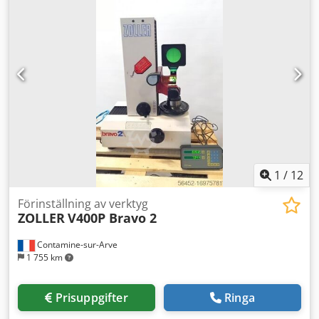
antal motorer: 2, effekt per motor: 3 hk sågklingans
diameter: 330 mm Chjdswqdqnspfx Am Usa max.
användbar kaplängd: 3000 mm min. användbar kaplängd:
350 mm max. användbar kapbredd vid 90°: 165 x 115 mm
(H) max. användbar kapbredd vid 45°: 115 x 115 mm (H)
vikt: 600 kg volt: 380/50
1
/
12
Förinställning av verktyg
ZOLLER
V400P Bravo 2
Contamine-sur-Arve
1 755 km
Prisuppgifter
Ringa