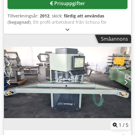
Prisuppgifter
Tillverkningsår:
2012
, skick:
färdig att användas
(begagnad)
, Ett profil-arbetsbord från Schüco för
montering av beslag på fönsterbågar finns tillgängligt.
Monteringskapacitet: ca 6-8 bågar/dag. Beslag: Schüco
Småannons
AvanTec. Minsta tryck: 0,7 MPa, maximalt luftflöde: 20
l/min, maskinvikt: ca 1200 kg. Besiktning på plats är möjlig.
Chodpfjwwlk Nex Am Usa
1
/
5