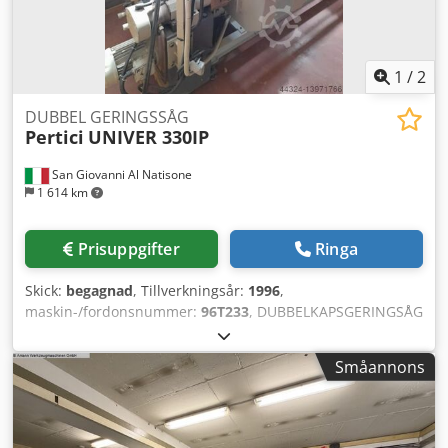
1
/
2
DUBBEL GERINGSSÅG
Pertici
UNIVER 330IP
San Giovanni Al Natisone
1 614 km
Prisuppgifter
Ringa
Skick:
begagnad
, Tillverkningsår:
1996
,
maskin-/fordonsnummer:
96T233
, DUBBELKAPSGERINGSÅG
PERTICI MOD. UNIVER 330IP - BEGAGNAD - CE-NORM
Chedsqmpl Aopfx Am Uja - Kaplängd: 3300 mm - Klingans
Småannons
lutningsvinkel: 45° - Antal klingmotorer: 2 x 1,1 kW -
Klingdiameter: 330 mm - Spänning: 380 V / 50 Hz -
Serienummer: 96T233 - Tillverkningsår: 1996