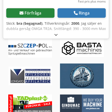
Fast pris plus moms
Förfråga
Ringa
Skick:
bra (begagnad)
, Tillverkningsår:
2000
, Jag säljer en
dubbla gersåg OMGA TR2A. Snittlängd: 390 - 3000 mm Max
snittbredd: 170 mm Max snitthöjd: 90 mm Svängbara
huvuden: 0 ± 45° 2 horisontella och 2 vertikala
pneumatiska materialklämmor 2 motorer x 1,62 kW (2,2 HK)
Bra skick. Omedelbart tillgänglig. Chedpfxotwbcye Am Uoa