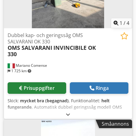
1
/
4
Dubbel kap- och geringssåg OMS
SALVARANI OK 330
OMS SALVARANI
INVINCIBILE OK
330
Mariano Comense
1 725 km
Prisuppgifter
Ringa
Skick:
mycket bra (begagnad)
, Funktionalitet:
helt
fungerande
, Automatisk dubbel geringssåg modell OMS
SALVARANI INVINCIBILE OK 330 begagnad maskin
arbetsförhållande: god för kapning av trä, ramar, PVC,
Småannons
aluminium, plast och olika material oljepneumatisk
nedmatning av sågaggregat tiltning av sågaggregat +/- 45°