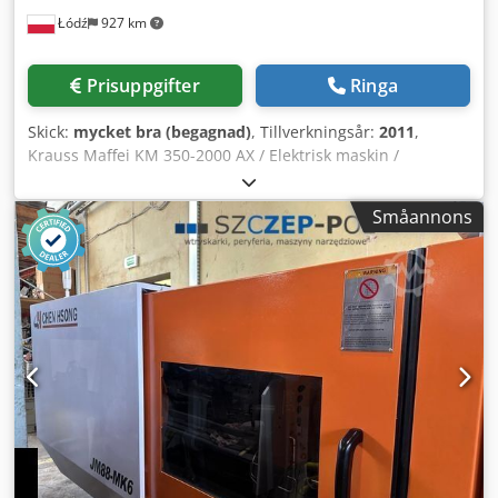
eller att delta i tekniska tester i vårt företag i Łódź. Pris: På
Łódź
927 km
förfrågan.
Prisuppgifter
Ringa
Skick:
mycket bra (begagnad)
, Tillverkningsår:
2011
,
Krauss Maffei KM 350-2000 AX / Elektrisk maskin /
Produktionslinje med roboten Krauss Maffei LRX150-1018
Tillverkningsår: 2011 Sprutsenhet: Skruvdiameter: 60 mm
Småannons
Sprutvikt: 720 g Spruttryck: 2420 bar Doseringsvolym: 792
ccm Spännenhet: Spännkraft: 350 t Avstånd mellan
pelarna: 810x730 mm Storlek på spänplattorna: 1110x1030
mm Utkastare: elektrisk Spännenhet: knäled Styrsystem:
MC6 - pekskärm Ytterligare utrustning: Elektrisk maskin:
energibesparande och mycket tyst Euromap 67
Robotgränssnitt Luftkärndrag x 2 på sidan av den fasta
spänplattan Hydrauliskt kärndrag x 3 på sidan av den
rörliga spänplattan Styrsystem med varmkanaler x 10
Sprutaggregatet är slitstarkt och motståndskraftigt mot
korrosion Huvudmotorn i maskinen – servomotor med
frekvensomriktare – energibesparing Central smörjning