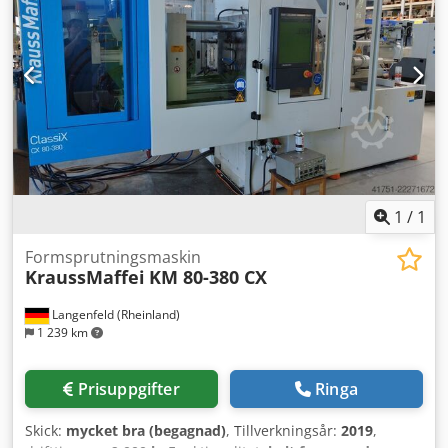
Typ: EcoPower 110-350 Styrsystem: UNILOG B6P
Tillverkningsår: 2014 Drifttimmar: 56851 h Djdsy Akn Rjpfx
Adrskr Låskraft: 1100 kN Stavavstånd h x v: 470 x 420 mm
Plattstorlek h x v: 680 x 663 mm Min. inbyggnadshöjd: 200
mm Max. inbyggnadshöjd: 450 mm Max. plattavstånd: 830
mm Öppningsväg: 380 mm Skruvdiameter: 25 mm
Slaghvolym: 86 ccm Injektions-tryck: 3000 bar Utrustning
Skärmtext på tyska Skärmtext på flera språk CEE-uttag 16A
Maskin med vattenbatteri Nivelleringselement Maskinmått
(LxBxH): 4,57m x 1,5m x 2,13m Totalvikt: 4800KG
1
/
1
Formsprutningsmaskin
KraussMaffei
KM 80-380 CX
Langenfeld (Rheinland)
1 239 km
Prisuppgifter
Ringa
Skick:
mycket bra (begagnad)
, Tillverkningsår:
2019
,