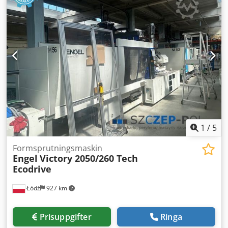
Längd/bredd/höjd: 5,66 x 1,88 x 2,10 m Alla maskiner som
erbjuds startas och testas av våra servicetekniker innan
försäljning. Det är möjligt att få ett videoklipp av de
tekniska testerna av den valda maskinen, eller att delta i
live-tester på vårt företag i Łódź. Pris: På förfrågan
1
/
5
Formsprutningsmaskin
Engel
Victory 2050/260 Tech
Ecodrive
Łódź
927 km
Prisuppgifter
Ringa