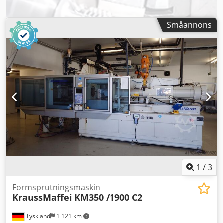
79008 Vikt [kg]: 10 950 Mått [mm]: 6000 x 2000
Påfyllningstratt: NEJ Luftventil: x5 Kärnmärkningssystem:
1x
Småannons
1
/
3
Formsprutningsmaskin
KraussMaffei
KM350 /1900 C2
Tyskland
1 121 km