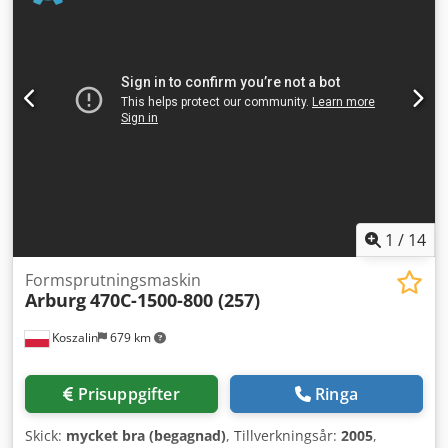
000 förformar/timme MASKINDETALJER Mått: 72-kavitet, 4-
stegs UTRUSTNING Urtagningssystem Transportband LT/h
1825 TPS-robot TRT-M4-72-E Följande alternativ kan väljas
för formen: Alternativ 1: MHT-form, 72 kavitet, för 30,8 g
PCO 1810 eller 1881 (kort modell, 28 mm flaskhalsring, 1,5
liters flaskor) Alternativ 2: 72 kärnsatser för 27,8 g PCO
1810 eller 1881 (kort modell, 28 mm flaskhalsring, 1,0 liters
flaskor) Obs: Utöver maskinen krävs endast en tork och ett
kylsystem för att starta produktionen.
1
/
14
Formsprutningsmaskin
Arburg
470C-1500-800 (257)
Koszalin
679 km
Prisuppgifter
Ringa
Skick:
mycket bra (begagnad)
, Tillverkningsår:
2005
,