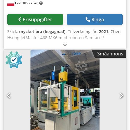
Łódź
927 km
6,10x1,50x2,00 m Alla maskiner som erbjuds startas av
våra servicetekniker före försäljning. Det är möjligt att få
ett videoklipp av de tekniska testerna av den valda
Prisuppgifter
Ringa
maskinen eller att delta i live-tester i vårt företag i Łódź.
Pris: På förfrågan
Skick:
mycket bra (begagnad)
, Tillverkningsår:
2021
, Chen
Hsong JetMaster 468-MK6 med roboten Samfacc /
hybridmaskin Tillverkningsår: 2021 Sprutenhet:
Skruvdiameter: 83 mm Sprutvikt: 2043 g Dkodpfxozpamtj
Småannons
Adror Spruttryck: 1840 bar Doseringsvolym: 2245 cm³
Spännenhet: Spännkraft: 468 ton Avstånd mellan
stolparna: 830x830 mm Storlek på spännplattorna:
1210x1165 mm Utstötar: elektrisk Spännenhet: knäled
Styrsystem: BECKHOFF – pekskärm Ytterligare utrustning:
Hybridmaskin: höghastighets, energibesparande och
mycket tyst Euromap 67 Robotgränssnitt Luftventil x 4
Hydraulisk kärndragare x 2 Styrsystem med hetkanal x 8
Sprutenhet härdad – bimetall Huvudmotorn i maskinen –
servomotor driven av en frekvensomriktare –
energibesparing Central smörjning Automatisk justering av
verktygshöjd Rexroth-hydraulik Maskinen har servats i
Tyskland Robot Samfacc Tillverkningsår: 2022 4-axlig robot: