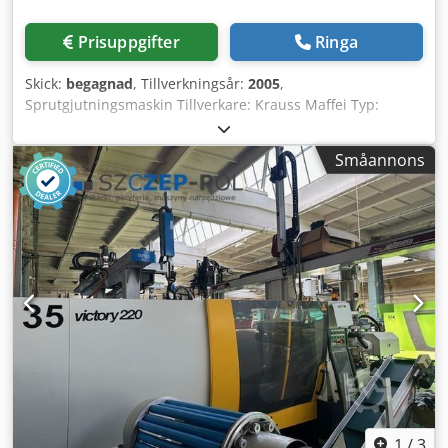
Prisuppgifter
Ringa
Skick:
begagnad
, Tillverkningsår:
2005
,
Sprutgjutningsmaskin Tillverkare: Krauss Maffei Typ:
KM350 /1900 C2 Tillverkningsår: 2005 Slutkraft: 3 500 kN
Kraft för öppning av form: 220 kN Kraft för rörlig platta:
Småannons
öppning: 105 kN stängning: 95 kN Dksdpfoxu Uvaex Adror
Spännplatta (h x b): 1 060 x 1 095 mm Fri öppning (h x b):
710 x 710 mm Formöppningsslaglängd: 920 mm Minsta
formhöjd: 380 mm Öppningsvidd: 1 300 mm Utstötarhubb:
250 mm Utstötningskraft framåt/bakåt: 95 / 48 kN
Pumpmotor: 75 kW Installerad värmeeffekt: 30 kW
Reglerzoner, cylindervärmning: 6 Torrvarvtal: 1 550 1/h
Oljefyllnad: 720 liter Mått och vikt: Nettovikt med styrskåp:
ca 16,0 ton L/B/H: 6 510 x 2 040 x 2 380 mm Maximal
formvikt: 4 780 kg Sprutenhet: Arbetskapacitet: 1900
Skruvdiameter: 70 mm Spruttryck: 1 778 bar Slagvolym: 1
047 cm3 Skottvikt för PS: 953 g Injektionsflöde: 527 cm3/s
Skruvhastighet, standard/alternativ: 1/min 285/349
Skruvhastighet, standard eller nivå 1: 95 PS
1
/
3