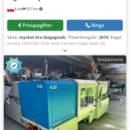
verktygsmonteringssystem, styrs via maskinens
Łódź
927 km
kontrollpanel Integrerad automatisk kylvattenregler e-
flomo med värmefunktion Robot Engel Viper 20
Tillverkningsår: 2016 6-axlig robot: 6 axlar drivs med
Prisuppgifter
Ringa
servomotorer (elektriskt): X, Y, Z, B, C, A Lastkapacitet: 11 kg
Pekskärmskontrollpanel Säkerhetspaket för robotar Robot
Skick:
mycket bra (begagnad)
, Tillverkningsår:
2010
, Engel
med adapter, transportband och skyddshölje Förvärv av
Victory 2550/350 Tech med roboten Engel Viper 40
roboten och transportbandet mot ett tilläggspris Mått: Vikt:
Tillverkningsår: 2010 Sprutenhet: Skruvdiameter: 80 mm
21 000 kg Längd/bredd/höjd: 7,36x2,06x2,37 m Alla
Sprutvikt: ca 1410 g Spruttryck: 1638 bar Doseringsvolym:
maskiner som erbjuds startas av våra servicetekniker
Småannons
1558 cm³ Dkodjzpatmopfx Adrjr Klämenhet: Klämkraft: 350
innan försäljning. Det är möjligt att få ett videoklipp av de
ton Avstånd mellan klämplattorna: 0x0 mm Storlek på
tekniska testerna för den valda maskinen eller att delta i
klämplattorna: 1200x1100 mm Utstötarfunktion: hydraulisk
tekniska live-tester i vårt företag i Łódź. Pris: På förfrågan
Klämenhet: hydraulisk Styrsystem: CC 200 – pekskärm
Ytterligare utrustning: Produktionslinje med roboten Engel
Viper 40 Maskin utan ram Robotgränssnitt Luftaktiverad
kärndragare x 4 på sidan av den fasta klämplattan
Hydraulisk kärndragare x 2 på sidan av den rörliga
klämplattan Hydraulisk kärndragare x 1 på sidan av den
fasta klämplattan Styrsystem med 12 hetkanalsmunstycken
Sprutenheten är slitstark och motståndskraftig mot
korrosion Proportionellt ventil på sprutenheten – exakt