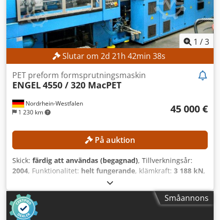
1
/
3
Slutar om
2
d
21
h
42
min
36
s
PET preform formsprutningsmaskin
ENGEL
4550 / 320 MacPET
Nordrhein-Westfalen
45 000 €
1 230 km
På auktion
Skick:
färdig att användas (begagnad)
, Tillverkningsår:
2004
, Funktionalitet:
helt fungerande
, klämkraft:
3 188 kN
,
insprutningsvikt:
6 935 g
, skruvtransportörens diameter:
130 mm
, produktionskapacitet:
17 000 enhet/t
, TEKNISKA
Småannons
DETALJER Dedpfxszmxdls Adrjkr Låsningstryck: 320 t
Sprutvikt: 6 935 g Skruvdiameter: 130 mm Kapacitet: 17