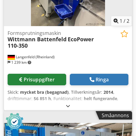
1
/
2
Formsprutningsmaskin
Wittmann Battenfeld
EcoPower
110-350
Langenfeld (Rheinland)
1 239 km
Prisuppgifter
Ringa
Skick:
mycket bra (begagnad)
, Tillverkningsår:
2014
,
drifttimmar:
56 851 h
, Funktionalitet:
helt fungerande
,
klämkraft:
1 100 kN
, skruvdimension:
25 mm
, slagvolym:
86 cm³
, insprutningstryck:
3 000 stång
, minsta formhöjd:
Småannons
200 mm
, öppningsslag:
450 mm
, totalvikt:
4 800 kg
,
inspänning:
400 V
, Utrustning:
dokumentation / manual
,
Lagernummer: 503665 Tillverkare: Wittmann Battenfeld