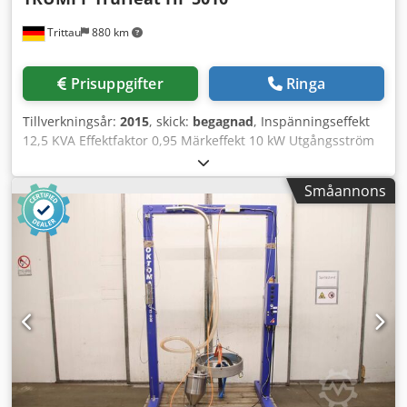
Trittau
880 km
Prisuppgifter
Ringa
Tillverkningsår:
2015
, skick:
begagnad
, Inspänningseffekt
12,5 KVA Effektfaktor 0,95 Märkeffekt 10 kW Utgångsström
560 A eff Utgångsspänning 1500 V eff Enligt vår bedömning
är maskinen i nästintill nyskick och kan besiktigas under
Småannons
drift efter överenskommelse. - Inkl. diverse tillbehör
Crodpfx Apszq Hknsyjf Tillbehör, avbildade verktyg och
uppspänningsanordningar ingår endast om detta anges i
extrainformationen. Med reservation för ändringar och
eventuella fel i tekniska data och uppgifter samt
mellanförsäljning!