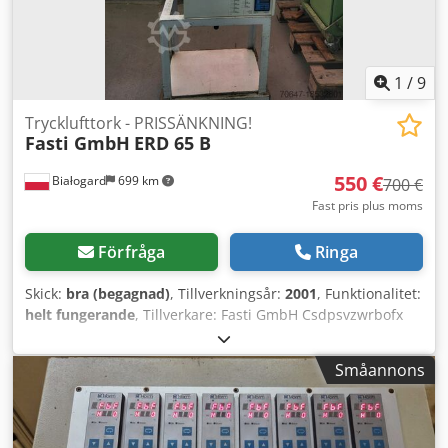
1
/
9
Trycklufttork - PRISSÄNKNING!
Fasti GmbH
ERD 65 B
550 €
Białogard
699 km
700 €
Fast pris plus moms
Förfråga
Ringa
Skick:
bra (begagnad)
, Tillverkningsår:
2001
, Funktionalitet:
helt fungerande
, Tillverkare: Fasti GmbH Csdpsvzwrbofx
Apyerf Typ: ERD 65 B Anslutningseffekt: 0,9 kW
PRISSÄNKNING FRÅN 700 TILL 550 EUR!!!
Småannons