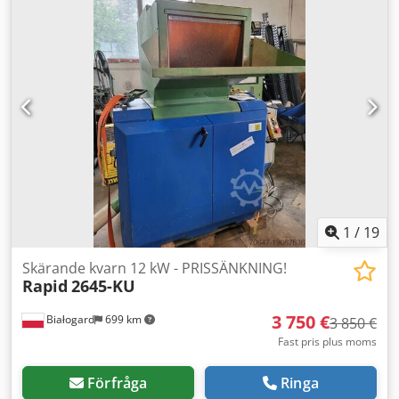
Materialtransportörer: Crsdpeyvfkrofx Apysf Tillverkare:
Motan Typ: HLX-06-1-A000-0 5 stycken PRISSÄNKNING
FRÅN 7500 TILL 5950 EUR!!!
1
/
19
Skärande kvarn 12 kW - PRISSÄNKNING!
Rapid
2645-KU
3 750 €
Białogard
699 km
3 850 €
Fast pris plus moms
Förfråga
Ringa