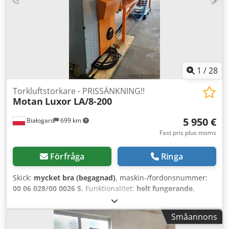
formar. - Formtömning. Kontroll/säkerhet: -
Temperaturgivare i strömförsörjningskretsen. -
Överhettningsskydd. - Beröringsfri styrning av
värmeelementet med halvledarrelä. - Säker
temperaturreducering vid avstängning. - Akustisk
larmsignal (horn). - Symmetrisk nätbelastning med
trefasdrift och trefasvärmeelement. - Trippel
1
/
28
säkerhetsfunktion för värmeelementet.
Torkluftstorkare - PRISSÄNKNING!!
Motan
Luxor LA/8-200
5 950 €
Białogard
699 km
Fast pris plus moms
Förfråga
Ringa
Skick:
mycket bra (begagnad)
, maskin-/fordonsnummer:
00 06 028/00 0026 S
, Funktionalitet:
helt fungerande
,
Torkaggregat för tryckluft Tillverkare: Motan Typ: Luxor
LA/8-200 Anslutningseffekt: 6 kW Tryckluftsflöde: 200 m3/h
Småannons
Silor för granulat: 1 x 150 liter 4 x 60 liter