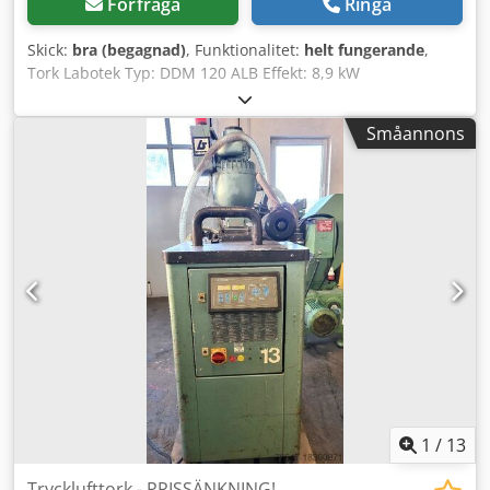
Förfråga
Ringa
Skick:
bra (begagnad)
, Funktionalitet:
helt fungerande
,
Tork Labotek Typ: DDM 120 ALB Effekt: 8,9 kW
Materialtransportör Labotek CON-EVATOR Credpfovtxmwex
Apyjf Typ: PGT 4/DDM Effekt: 0,5 kW PRISREDUKTION FRÅN
Småannons
1150 TILL 950 EUR!!!
1
/
13
Trycklufttork - PRISSÄNKNING!