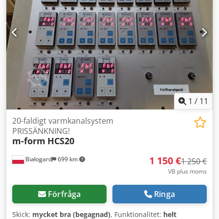
1
/
11
20-faldigt varmkanalsystem
PRISSÄNKNING!
m-form
HCS20
1 150 €
Białogard
699 km
1 250 €
VB plus moms
Förfråga
Ringa
Skick:
mycket bra (begagnad)
, Funktionalitet:
helt