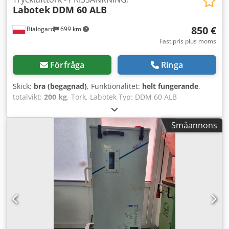
Labotek
DDM 60 ALB
850 €
Białogard
699 km
Fast pris plus moms
Förfråga
Ringa
Skick:
bra (begagnad)
, Funktionalitet:
helt fungerande
,
totalvikt:
200 kg
, Tork, Labotek Typ: DDM 60 ALB
Materialtransportör, Labotek CON-EVATOR Typ: PGT 4/DDM
Crsdpjvrubnofx Apyef Effekt: 0,5 kW PRISSÄNKNING FRÅN
Småannons
1150 TILL 850 EUR!!!