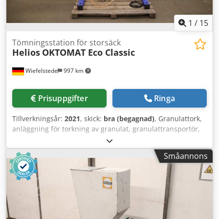
1
/
15
Tömningsstation för storsäck
Helios
OKTOMAT Eco Classic
Wiefelstede
997 km
Prisuppgifter
Ringa
Tillverkningsår:
2021
, skick:
bra (begagnad)
, Granulattork,
anläggning för torkning av granulat, granulattransportör,
vakuumtransportör, vakuumstation, torkbehållare,
vakuumsuftransportanläggning, vakuumdammsugare,
Småannons
vakuumladdare, trattladdare, tömningsstation för
storsäckar, tömningsstation -Tillverkare: Helios,
tömningsstation för storsäckar Crjdpszru U Refx Apyof -
Typ: OKTOMAT Eco Classic -Enskilda komponenter: se
bilder -Transportmått: 1420/1160/H2335 mm -Egenvikt: 194
kg