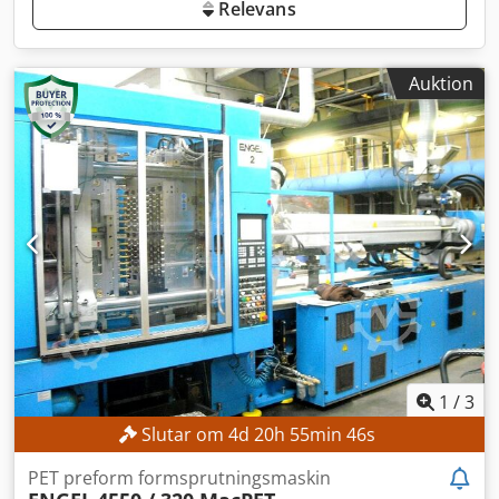
Relevans
Auktion
1
/
3
Slutar om
4
d
20
h
55
min
44
s
PET preform formsprutningsmaskin