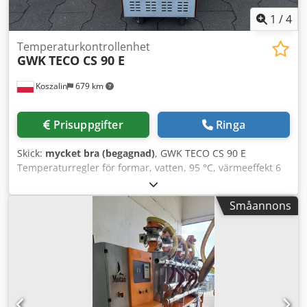
1
/
4
Temperaturkontrollenhet
GWK
TECO CS 90 E
Koszalin
679 km
Prisuppgifter
Ringa
Skick:
mycket bra (begagnad)
, GWK TECO CS 90 E
Temperaturregler för formar, vatten, 95 °C, värmeeffekt 6
kW, kyleffekt 23 kW Egenskaper: - Visning av funktioner och
fel. - Åtkomst till enhetsstyrningen via olika
Småannons
lösenordsskyddade nivåer. - Komparator (övervakning av
aktuella värden och toleransvärden med larmsignalering).
- Elektronisk nivåreglering med skydd mot torrkörning. -
Automatisk påfyllning och kompletteringsfyllning med
nivåövervakning. Crjdpsznl Dusfx Apyef - Ytterligare
alternativ för manuell påfyllning med renat vatten. -
Automatisk avluftning. - Funktion för att upptäcka läckande