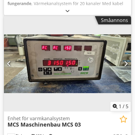
fungerande
, Värmekanalsystem för 20 kanaler Med kabel
Efter fullständig inspektion, fullt funktionellt
PRISSÄNKNING FRÅN 1550 TILL 1150 EUR!!! Cjdpfxjx Hi R Sj
Småannons
Apysrf
1
/
5
Enhet för varmkanalsystem
MCS Maschinenbau
MCS 03