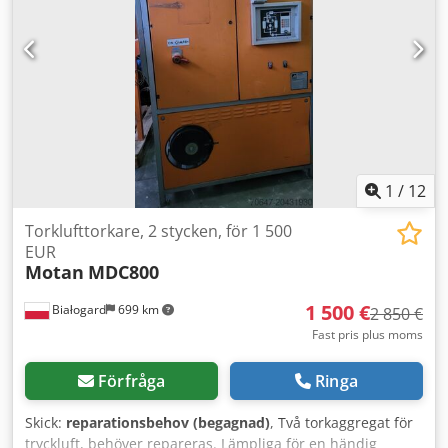
1
/
12
Torklufttorkare, 2 stycken, för 1 500
EUR
Motan
MDC800
1 500 €
Białogard
699 km
2 850 €
Fast pris plus moms
Förfråga
Ringa
Skick:
reparationsbehov (begagnad)
, Två torkaggregat för
tryckluft, behöver repareras. Lämpliga för en händig