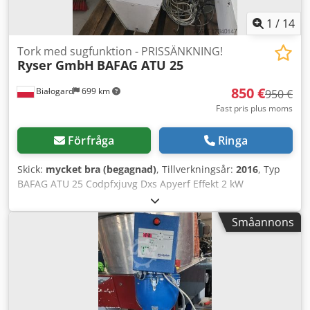
1
/
14
Tork med sugfunktion - PRISSÄNKNING!
Ryser GmbH
BAFAG ATU 25
850 €
Białogard
699 km
950 €
Fast pris plus moms
Förfråga
Ringa
Skick:
mycket bra (begagnad)
, Tillverkningsår:
2016
, Typ
BAFAG ATU 25 Codpfxjuvg Dxs Apyerf Effekt 2 kW
Materialtransportör Labotek Effekt 1,1 kW PRISREDUKTION
FRÅN 950 TILL 850 EUR!!!
Småannons