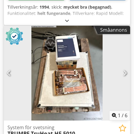
Tillverkningsår:
1994
, skick:
mycket bra (begagnad)
,
Funktionalitet:
helt fungerande
, Tillverkare: Rapid Modell:
2645-KU 3 rotorblad 2 statorblad Credpfowg R S Rex Apyef
Effekt: 12 kW Långsamgående kvarn med ljudisolerade hus
Småannons
PRISSÄNKNING FRÅN 4 250 TILL 3 750 EUR!!!
1
/
6
System för svetsning
TRUMPF
TruHeat HF 5010