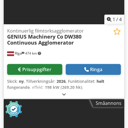
en tork och ett kylsystem för att starta produktionen.
1
/
4
Kontinuerlig filmtorksagglomerator
GENIUS Machinery Co
DW380
Continuous Agglomerator
Rīga
474 km
Prisuppgifter
Ringa
Skick:
ny
, Tillverkningsår:
2026
, Funktionalitet:
helt
fungerande
, effekt:
198 kW (269,20 hk)
,
Plastfilmskruvtorkar / Agglomeratorer är en avgörande del
av tvättlinjer för plastfilm. Tvättade filmer behåller normalt
Småannons
upp till 40 % fukt efter tvättprocessen. Hög fukthalt
påverkar effektiviteten och produktionen i den
efterföljande extrudering- och pelleteringsprocessen
negativt. Det är därför nödvändigt att använda en