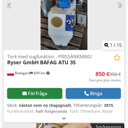
1
/
15
Tork med sugfunktion - PRISSÄNKNING!
Ryser GmbH
BAFAG ATU 35
850 €
Białogard
699 km
950 €
Fast pris plus moms
Förfråga
Ringa
Skick:
nästan som ny (begagnad)
, Tillverkningsår:
2015
,
Funktionalitet:
helt fungerande
, Tork: Tillverkare: Ryser
GmbH, Schweiz Typ: BAFAG ATU 35 Effekt: 3 kW Csdpfx Aeu
Rcz Dspyorf Tillverkningsår: 2015 Materialtransportör:
Småannons