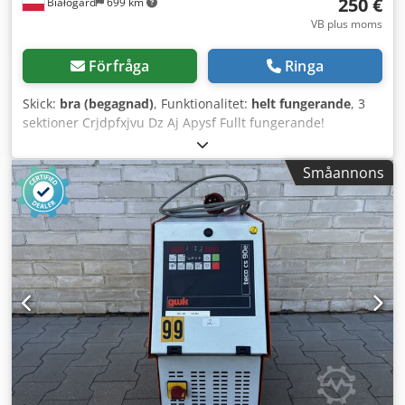
250 €
Białogard
699 km
VB plus moms
Förfråga
Ringa
Skick:
bra (begagnad)
, Funktionalitet:
helt fungerande
, 3
sektioner Crjdpfxjvu Dz Aj Apysf Fullt fungerande!
Småannons