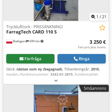
1
/
21
Trycklufttork - PRISSÄNKNING!
FarragTech
CARD 110 S
3 250 €
Białogard
699 km
Fast pris plus moms
Förfråga
Ringa
Skick:
nästan som ny (begagnad)
, Tillverkningsår:
2015
,
maskin-/fordonsnummer:
3342-01-2815
, Funktionalitet:
helt fungerande
, effekt:
3,4 kW (4,62 hk)
, inspänning:
230
V
, ingångsfrekvens:
50 Hz
, Trycklufttork Tillverkare:
Småannons
FarragTech Typ: CARD 110 S Årsmodell: 2015 Effekt: 3,4 kW
Två materialtransportörer Tillverkare: ICEVA Typ: GS-4mD
Årsmodell: 2015 Effekt: 1200 W Cjdpfxszaum Do Apyorf
Anläggningen är i perfekt skick, som ny! PRISSÄNKNING
FRÅN 3550 TILL 3250 EUR!