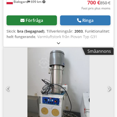
700 €
Białogard
699 km
850 €
Fast pris plus moms
Förfråga
Ringa
Skick:
bra (begagnad)
, Tillverkningsår:
2003
, Funktionalitet:
helt fungerande
, Varmluftstork från Piovan Typ G31
Värmeeffekt 1,6 kW Materialtratt från Piovan Credpfxox Dx
E De Apysf Typ T30IX Volym 30 liter PRISSÄNKNING FRÅN
Småannons
850 TILL 700 EUR PER STYCK!!!