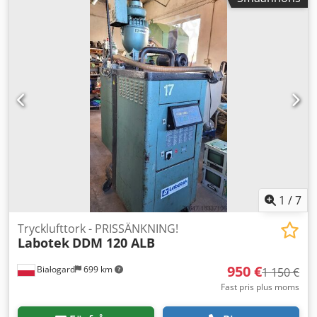
Tillverkare: Labotek Typ: PGT 4-I/MV/MR/P1 Modell: 101501
Tillverkningsår: 2016 Effekt: 0,4 kW PRISSÄNKNING FRÅN
950 TILL 850 EUR!!!
1
/
7
Trycklufttork - PRISSÄNKNING!
Labotek
DDM 120 ALB
950 €
Białogard
699 km
1 150 €
Fast pris plus moms