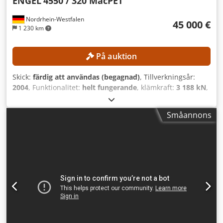
ENGEL
4550 / 320 MacPET
Nordrhein-Westfalen
45 000 €
1 230 km
På auktion
Skick:
färdig att användas (begagnad)
, Tillverkningsår:
2004
, Funktionalitet:
helt fungerande
, klämkraft:
3 188 kN
,
insprutningsvikt:
6 935 g
, skruvtransportörens diameter:
130 mm
, produktionskapacitet:
17 000 enhet/t
, TEKNISKA
Småannons
DETALJER Låsningstryck: 320 t Sprutvikt: 6 935 g
Skruvdiameter: 130 mm Kapacitet: 17 000 förformar/timme
MASKINDETALJER Mått: 72-kavitet, 4-stegs UTRUSTNING
Urtagningssystem Transportband LT/h 1825 TPS-robot TRT-
M4-72-E Följande alternativ kan väljas för formen:
Alternativ 1: MHT-form, 72 kavitet, för 30,8 g PCO 1810 eller
1881 (kort modell, 28 mm flaskhalsring, 1,5 liters flaskor)
Alternativ 2: 72 kärnsatser för 27,8 g PCO 1810 eller 1881
(kort modell, 28 mm flaskhalsring, 1,0 liters flaskor)
Crsdjzmxdljpfx Apysf Obs: Utöver maskinen krävs endast