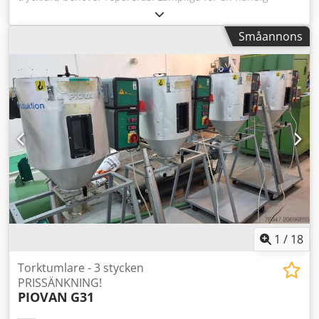
person eller som reservdelskälla. Typ MDC 800. Effekt 42
kW. Cjdpfx Apextvb Ieyorf Tillverkningsår 1990 och 1994.
Småannons
PRISSÄNKNING FRÅN 2850 TILL 1500 EUR!!!
1
/
18
Torktumlare - 3 stycken
PRISSÄNKNING!
PIOVAN
G31