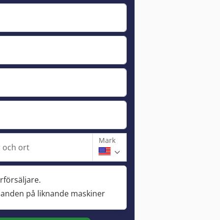
Mark
och ort
rförsäljare.
danden på liknande maskiner