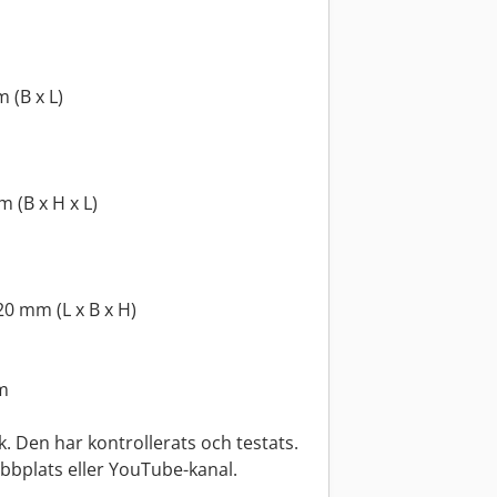
 (B x L)
m (B x H x L)
20 mm (L x B x H)
lm
. Den har kontrollerats och testats.
webbplats eller YouTube-kanal.