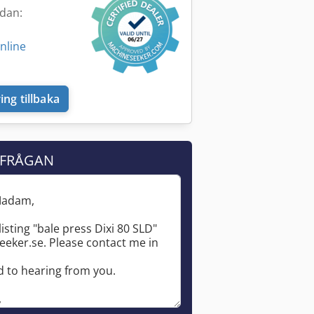
edan:
nline
ing tillbaka
RFRÅGAN