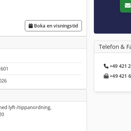
Boka en visningstid
Telefon & F
+49 421 2
2601
+49 421 6
026
med lyft-/tippanordning,
20