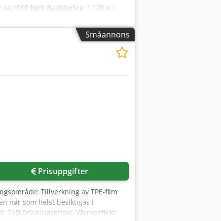
 ca 1000 kg/h Balkstorlek: 1 120 x 1
 x 1 830 x 2 620 mm (L x B x H)
r inspekterats och testats hos oss i
Småannons
 ut. Codpfx Aszk Dgmoptsrf Observera:
eventuella fel. Erbjudandet är icke-
ter överenskommelse. Försäljningen sker
Prisuppgifter
ngsområde: Tillverkning av TPE-film
an när som helst besiktigas i
 24D Drivningseffekt: Värmeeffekt: