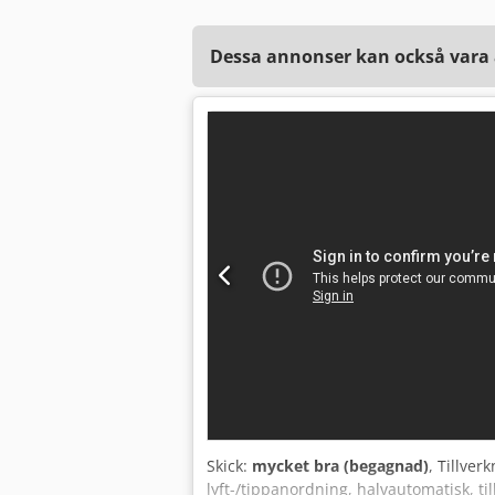
Dessa annonser kan också vara a
Skick:
mycket bra (begagnad)
, Tillver
lyft-/tippanordning, halvautomatisk, ti