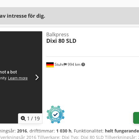
v intresse för dig.
Balkpress
Dixi
80 SLD
Stuhr
994 km
1
/
19
kningsår:
2016
, drifttimmar:
1 030 h
, Funktionalitet:
helt fungerande
llverkningsår 2016 Tillverkare: Dixi Typ: Dixi 80 SLD Tillverkningsår