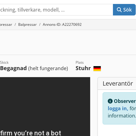
Sök
pressar
Balpressar
Annons-ID: A22270692
Skick
Plats
Begagnad
Stuhr
(helt fungerande)
Leverantör
Observer
logga in,
för 
information