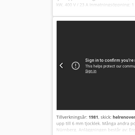
kW, 400 V / 23 A Inmatningsöppning: 1 0
120 x 1 200 mm (B x H x L) Balkvikt: ca
Maskinvikt: ca 8 000 kg Material: Pappe
28816 Stuhr. Videon finns på vår webb
Alla tekniska data baseras på tillverkar
bindande, förbehållet för mellanförsäl
mot förskottsbetalning, exklusive garan
Tillverkningsår:
1981
, skick:
helrenove
upp till 6 mm tjocklek. Många andra pol
Nürnberg. Anläggningen består av: En