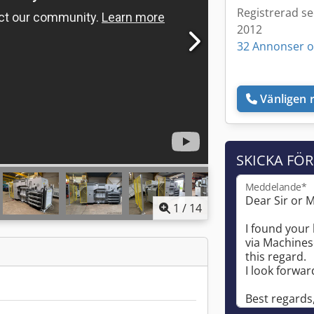
Registrerad s
2012
32 Annonser o
Vänligen r
SKICKA FÖ
Meddelande*
1
/
14