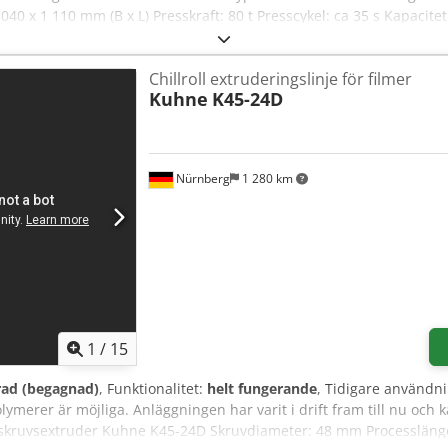
40 x 1 110 mm (B x L) Presskraft: 80 t Presscykel: ca 35 s Kapacitet:
 500–600 kg Förbindning: 3-faldig, manuell Maskinens mått: ca 4 320
r, kartong, folie Anmärkning: Pressen är i mycket gott skick. Den ha
Chillroll extruderingslinje för filmer
plats eller vår YouTube-kanal. De hydrauliska slangarna bör bytas
Kuhne
K45-24D
ens uppgifter. Vi tar inget ansvar för de angivna uppgifterna eller 
jning och kan återkallas när som helst. Besiktningar är möjliga ef
ti och ansvar.
Nürnberg
1 280 km
1
/
15
rad (begagnad)
, Funktionalitet:
helt fungerande
, Tidigare användni
ymerer är möjliga. Anläggningen har varit i drift fram till nu och k
skruvsextruder Kuhne K45-24D Skruvdiameter: 48 mm Processlängd: