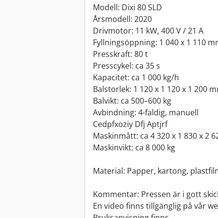
Modell: Dixi 80 SLD
Årsmodell: 2020
Drivmotor: 11 kW, 400 V / 21 A
Fyllningsöppning: 1 040 x 1 110 mm
Presskraft: 80 t
Presscykel: ca 35 s
Kapacitet: ca 1 000 kg/h
Balstorlek: 1 120 x 1 120 x 1 200 m
Balvikt: ca 500–600 kg
Avbindning: 4-faldig, manuell
Cedpfxoziy Dfj Aptjrf
Maskinmått: ca 4 320 x 1 830 x 2 6
Maskinvikt: ca 8 000 kg
Material: Papper, kartong, plastfi
Kommentar: Pressen är i gott skick
En video finns tillgänglig på vår 
Bruksanvisning finns.