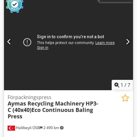
mm x 2300 mm x 800 mm 4. Inmatningsöppning (B x L):
1000 mm x 1600 mm 5. Kapacitet: 4–6 ton/timme
(aluminium), 12–19 ton/timme (koppar), 11–17 ton/timme
(stål) 6. Cykeltid: 30 sekunder 7. Förpresskraft: 140 ton 8.
Sekundär presskraft: 210 ton 9. Huvudpresskraft: 290 ton
10. Arbetstryck: 300 bar 11. Elmotor: 150 kW 12. Maskinvikt:
60 000 kg 13. Fjärrkontroll tillgänglig 14. Böjd form på
presskammarplattorna
1
/
7
Förpackningspress
Aymas Recycling Machinery
HP3-
C (40x40)Eco Continuous Baling
Press
Halilbeyli OSB
2 490 km