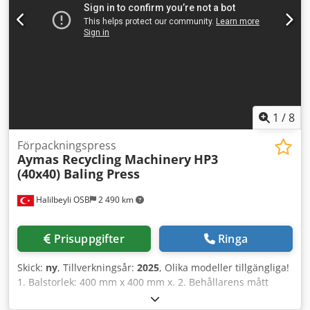
kromade. 13. Det finns en manuell styrspak. 14. Väggarna i
skrotkammaren är klädda med materialet HARDOX 450. 15.
Maskinen används manuellt. 16. Ett oljekylsystem ingår.
17. All elektronisk utrustning levereras av SCHNEIDER eller
SIEMENS. 18. Maskinen omfattas av AYMAS Makina San. Ve
Tic. Ltd. Şti:s garanti mot tillverkningsfel i ett (1) år eller
2500 driftstimmar.
1
/
8
Förpackningspress
Aymas Recycling Machinery
HP3
(40x40) Baling Press
Halilbeyli OSB
2 490 km
Prisuppgifter
Ringa
Skick:
ny
, Tillverkningsår:
2025
, Olika modeller tillgängliga!
1. Balstorlek: 400 mm x 400 mm x. 2. Behållarens mått
(Bredd x Längd x Höjd): 800 mm x 2500 mm x 800 mm 3.