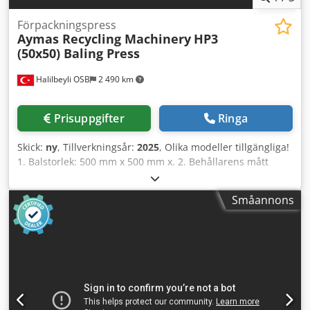
Förpackningspress
Aymas Recycling Machinery
HP3
(50x50) Baling Press
Halilbeyli OSB
2 490 km
Prisuppgifter
Ringa
Skick:
ny
, Tillverkningsår:
2025
, Olika modeller tillgängliga!
1. Balstorlek: 500 mm x 500 mm x. 2. Behållarens mått
(bredd x längd x höjd): 2000 mm x 2500 mm x 1100 mm 3.
Kapacitet: 15–20 ton/timme (stål) 4. Cykeltid: 90 sekunder
Småannons
(tomgång) 5. Övre lockcylinderns tryckkraft: 90 ton 6.
Förtryck från kompressionscylindern: 150 ton 7.
Huvudkompressionsplattans tryckkraft: 300 ton 8.
Maximalt arbetstryck: 300 bar 9. Elmotor: 2 x 75 kW = 150
kW 10. Maskinmått (bredd x längd x höjd): 10 000 mm x 10
000 mm x 4000 mm 11. Maskinvikt: 55 000 kg Dedogwa T
Repfx Apbjck 12. Utkastardörr ingår. 13. Reparationsbara
och fyrkantiga knivar. 14. Behållarväggarna är täckta med