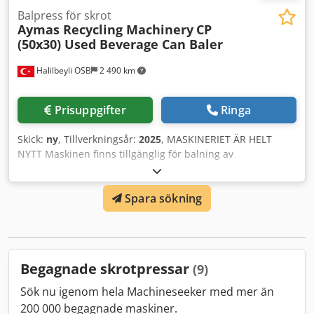
Balpress för skrot
Aymas Recycling Machinery
CP
(50x30) Used Beverage Can Baler
Halilbeyli OSB
2 490 km
Prisuppgifter
Ringa
Skick:
ny
, Tillverkningsår:
2025
, MASKINERIET ÄR HELT
NYTT Maskinen finns tillgänglig för balning av
aluminiumburkar samt stålburkar upp till 0,2 mm tjocklek
och 3 liter volym. Alla el- och elektronikkomponenter
Spara sökning
kommer från Schneider och Siemens. Maskinen är
helautomatisk med PLC-styrning samt Siemens HMI
Simatic Panel med pekskärm och nödstoppsknappar.
Maskinen levereras med ett (1) års garanti eller
tvåtusenfemhundra (2 500) driftstimmar - det som inträffar
Begagnade skrotpressar
(9)
först - från AYMAS Makina San. Ve Tic. A. S. Garanti.
Oljeuppvärmnings- och kylsystem ingår beroende på
Sök nu igenom hela Machineseeker med mer än
driftzon. MB 500 Magnetseparator och VH (120–250)
200 000 begagnade maskiner.