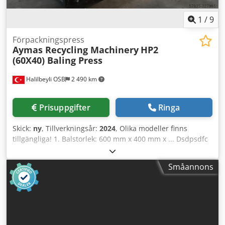
1
/
9
Förpackningspress
Aymas Recycling Machinery
HP2
(60X40) Baling Press
Halilbeyli OSB
2 490 km
Prisuppgifter
Ringa
Skick:
ny
, Tillverkningsår:
2024
, Olika modeller finns
tillgängliga! 1. Balstorlek: 600 mm x 400 mm x ... Dsdpsdfc
Unsfx Apbock 2. Behållarens mått (bredd x längd x höjd):
620 mm x 1300 mm x 620 mm 3. Kapacitet: 0,8–1,2
Småannons
ton/timme (järn–stål) 4. Balvikt: 45–100 kg 5. Cykeltid: 90
sekunder 6. Cylinderstryck för övre lock: 63 ton 7.
Huvudcylinderstryck: 110 ton 8. Allmänt arbetsstryck: 250
bar 9. Maskinens mått (bredd x längd x höjd): 2120 mm x
4350 mm x 1320 mm 10. Elmotor: 15 kW 11. Maskinvikt: 6
800 kg 12. Kolvstängerna är induktionshärdade och