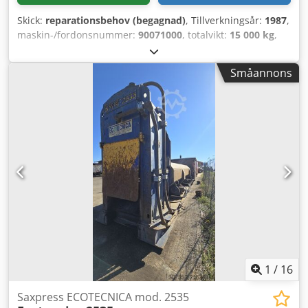
Skick:
reparationsbehov (begagnad)
, Tillverkningsår:
1987
,
maskin-/fordonsnummer:
90071000
, totalvikt:
15 000 kg
,
För närvarande sitter 'sidotrycket' fast eftersom material
(plåtar) har kilats fast under sidoblocket. Dodpfx Aey
Småannons
Tlzaopbsck
1
/
16
Saxpress ECOTECNICA mod. 2535