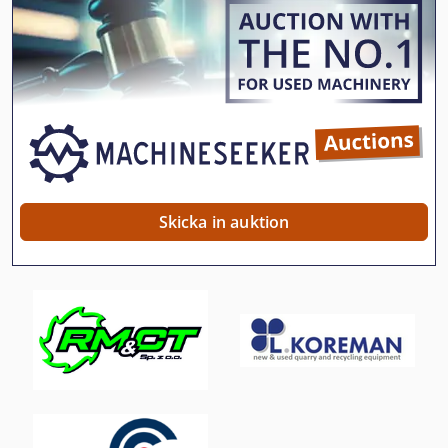
Kgs 1670
Nit Press För Bromsbelägg
Skid Steer
Sko Press
Skogsbrukstraktorer Med Hjul
Skruv Tak
Skicka in auktion
Skär Upp
Skärmaskin För Bröd
Skärmaskin För Papper
Skåp Press
Tak 18