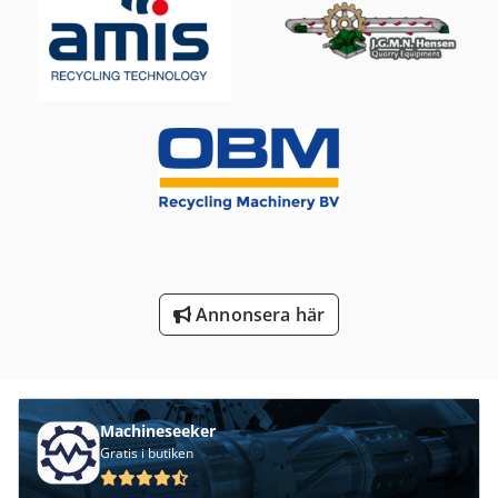
Transport Motor
Trä Torktumlare
Tur 560
Utbilda Och Vägleda Skruv
Verktyg För Mätning
Verktyg För Träbearbetning
Verktyg Och Fräs Grinder
Annonsera här
Machineseeker
Gratis i butiken