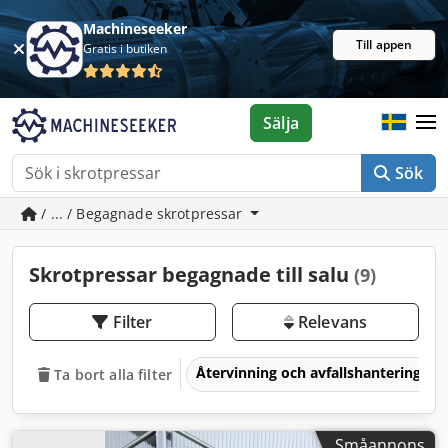
Machineseeker
Till appen
Gratis i butiken
Sälja
Sök
/ ... / Begagnade skrotpressar
Skrotpressar begagnade till salu
(9)
Filter
Relevans
Återvinning och avfallshantering
Ta bort alla filter
Småannons