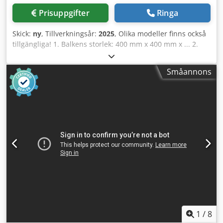
Prisuppgifter
Ringa
Skick:
ny
, Tillverkningsår:
2025
, Olika modeller finns också
tillgängliga! 1. Balkens storlek: 400 mm x 400 mm x ... 2.
Pressboxens mått (B x L x H): 1000 mm x 2600 mm x 900
mm 3. Mått på inmatningsbehållaren (B x L x H): 1400 mm
Småannons
x 1850 mm x 500 mm 4. Inmatningsöppning (B x L): 1000
mm x 1600 mm 5. Kapacitet: 3–4 ton/timme (aluminium),
13–15 ton/timme (koppar), 9–10 ton/timme (stål) 6. Cykeltid:
45 sekunder 7. Förkompressionstryck: 120 ton 8. Sekundärt
kompressionstryck: 120 ton 9. Huvudkompressionstryck:
220 ton 10. Arbetstryck: 300 bar 11. Elmotor: 75 kW 12.
Maskinens vikt: 32 000 kg 13. Fjärrkontroll finns tillgänglig.
14. Böjd form på kompressionskammarplåtarna. Dsdpfxjd
Iya No Apbeck 15. Maskinen är CE-certifierad och uppfyller
de europeiska riktlinjerna för säkerhet, hälsa och miljö. 16.
Maskinen är garanterad av AYMAS Makina San. Tic. och
Ltd. Sti. i ett (1) år eller 2500 driftstimmar.
1
/
8