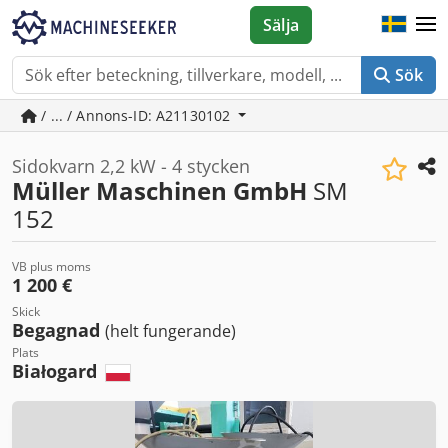
Sälja
Sök
/ ... / Annons-ID: A21130102
Sidokvarn 2,2 kW - 4 stycken
Müller Maschinen GmbH
SM
152
VB plus moms
1 200 €
Skick
Begagnad
(helt fungerande)
Plats
Białogard