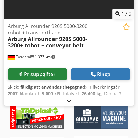
automatiskt till normalläge när felet är avhjälpt. Kompakt
konstruktion ger enkel service och rengöring.
1
/
5
Påfyllningstratten är tillverkad av transparent PC.
Arburg Allrounder 920S 5000-3200+
robot + transportband
Arburg
Allrounder 920S 5000-
3200+ robot + conveyor belt
Tyskland
1 377 km
Prisuppgifter
Ringa
Skick:
färdig att användas (begagnad)
, Tillverkningsår:
2007
, klämkraft:
5 000 kN
, totalvikt:
26 400 kg
, Denna 3-
axliga Arburg Allrounder 920S 5000-3200 hydrauliska
formsprutningsmaskin tillverkades 2007. Den har en
maximal klämkraft på 5.000 kN, ett skruvdiameterområde
på 70 till 90 mm och en maximal skottvikt på upp till 1.860
g. Överväg möjligheten att köpa denna Arburg Allrounder
920S hydrauliska formsprutningsmaskin. Kontakta oss om