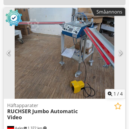
Småannons
1
/
4
Häftapparater
RUCHSER
Jumbo Automatic
Video
Aalen
1 372 km