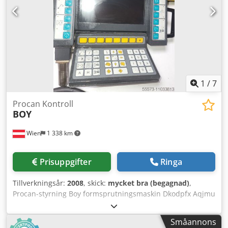
1
/
7
Procan Kontroll
BOY
Wien
1 338 km
Prisuppgifter
Ringa
Tillverkningsår:
2008
, skick:
mycket bra (begagnad)
,
Procan-styrning Boy formsprutningsmaskin Dkodpfx Aqjmu
Dhzeper Årsmodell ca 2008
Småannons