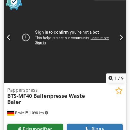
Betalningsvillkor: 100% betalning före övertagande av
maskinen, netto
1
/
9
Papperspress
BTS-MF40 Ballenpresse Waste
Baler
Brakel
1 098 km
Prisuppgifter
Ringa