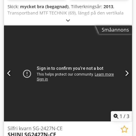
Skick:
mycket bra (begagnad)
, Tillverkningsår:
2013
,
Transportband MTF TECHNIK (69), längd på den vertikala
delen 1,05 m, längd på den horisontella delen 1,02 m,
bandbredd 21,5 cm, höjd 0,93 m, tillverkningsår 2013.
Småannons
Dkodpfx Aqjv Iz Efjper
1
/
3
Silfri kvarn SG-2427N-CE
SHINI
SG2427N-CE