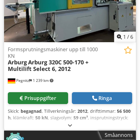
1
/
6
Formsprutningsmaskiner upp till 1000
KN
Arburg
Arburg 320C 500-170 +
Multilift Select 6, 2012
Pegnitz
1 239 km
Prisuppgifter
Ringa
Skick:
begagnad
, Tillverkningsår:
2012
, drifttimmar:
56 500
h
, klämkraft:
50 kN
, slagvolym:
59 cm³
, insprutningstryck:
2 500 stång
, totalvikt:
2 900 kg
, skruvtransportörens
diameter:
25 mm
, Leveransvillkor: FCA Pegnitz Dodpfx Ajy
Småannons
N Eccoqpekr Leveranstid: enligt överenskommelse