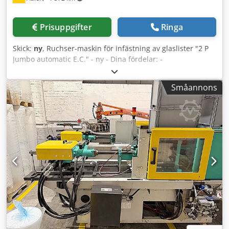
Prisuppgifter
Ringa
Skick:
ny
, Ruchser-maskin för infästning av glaslister "2 P
Jumbo automatic E.C." - ny - Dina fördelar: -
Hörnförbindelserna är slutna - Inga öppna fogar i
glaslisterna - Inga färgskillnader vid lackering -
Småannons
Glaslisternas ramar kan enkelt justeras Häftmaskin för
hörnförbindningar 2P Jumbo Automatic E.C. för infästning
av glaslisternas ramar. Valmöjlighet mellan automatisk och
manuell drift. Med vinkelanordning, spännanordning
ovanifrån och framifrån. Trycket kan justeras separat.
Användning av parallella och överlappande häftklamrar är
möjligt via elektronisk programmeringsstyrning.
Häftmaskinen kan monteras på ett lämpligt arbetsbord.
Användning via fotventil. ----- Pris för denna modell på
förfrågan! Tillägg för lagstadgad moms samt
förpackning/frakt. ----- Djdjvnh T Nopfx Aqpekr Bilderna
visar häftmaskinen för hörnförbindningar 2P med
alternativet för ett förflyttbart arbetsbord (se detaljer