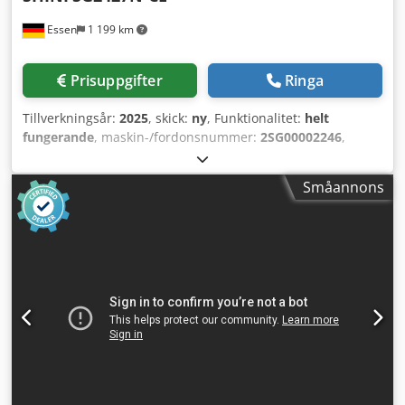
Essen
1 199 km
Prisuppgifter
Ringa
Tillverkningsår:
2025
, skick:
ny
, Funktionalitet:
helt
fungerande
, maskin-/fordonsnummer:
2SG00002246
,
Högkvalitativ växelmotor. Skärkammern och växelmotorer
på SG-24T kommer från världsledande tillverkare. SG-
Småannons
14/24N-serien har en kombinerad kuggtand- och
knivskärare. Skärbladen klyver stora bitar till mindre, och
kuggtandsskäraren finfördelar materialet med mindre
dammutveckling. Storleken kan anpassas efter önskemål
så att materialet direkt kan återanvändas. Den innovativa
skärtekniken med snedställda tänder minskar risken för
spänningskoncentration. Detta ökar livslängden och
minimerar dammutvecklingen. Motoraxel och rotoraxel på
modellerna SG-14/24T/24N är kopplade med en
axelkoppling, vilket gör motorbytet enkelt. Dksdpfx Aqev
Unt Aopsr En signallampa indikerar motorblockering, som
kan åtgärdas med reversering av motorn. Systemet återgår