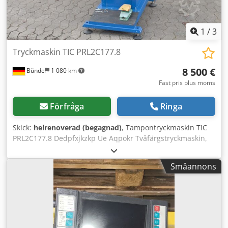
för all industriutrustning. Yorick Diebels
1
/
3
Tryckmaskin TIC PRL2C177.8
8 500 €
Bünde
1 080 km
Fast pris plus moms
Förfråga
Ringa
Skick:
helrenoverad (begagnad)
, Tampontryckmaskin TIC
PRL2C177.8 Dedpfxjkzkp Ue Aqpokr Tvåfärgstryckmaskin,
golvmodell, elektropneumatisk styrning, slutet färgsystem,
färgkopp Ø 110 mm, klichéstorlek (BxD): 2 x 125 x 275 mm,
Småannons
höjdjusterbart arbetsbord med spindel och 10 stationer,
stämpeltryck 168 kg vid 6 bar,