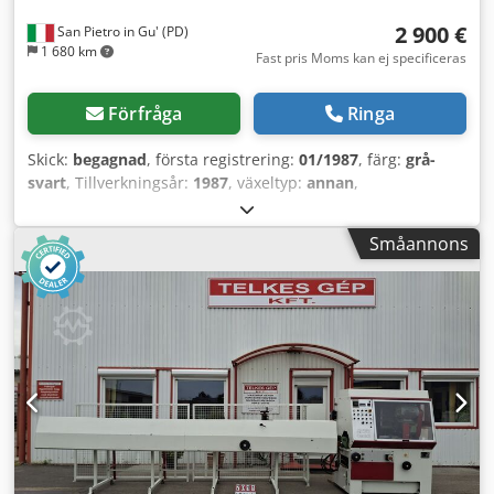
2 900 €
San Pietro in Gu' (PD)
1 680 km
Fast pris Moms kan ej specificeras
Förfråga
Ringa
Skick:
begagnad
, första registrering:
01/1987
, färg:
grå-
svart
, Tillverkningsår:
1987
, växeltyp:
annan
,
REGISTRERINGSNUMMER: MI116431 BENÄMNING: ADIGE
20R2N LADDNINGSFLAKSVAGN MED FJÄDERPAKET REF:
Småannons
26R02 ÅR: 1987 AXLAR: 2 AXELAVSTÅND: 4950
MAXIMILÄNGD: 9,00 m ITALIEN/UTLAND: italiensk
LASTKAPACITET: 14 240 kg - VAGN: 20 000 kg vid full last
TYP AV PÅBYGGNAD: avlastningsbar MODELL AV
PÅBYGGNAD: AGAZZI ADR: ja LASTYTA FRÅN: 5,00 m + 0,20
m TILL: 7,00 m + 0,20 m FJÄDRING: med fjärder BROMSAR:
trumbromsar DÄCK: 265/70 R19,5 TILLBEHÖR: -
elektrohydraulisk styrcentral REKONDITIONERAD: nej
ÖVERVÄGAD: DÄCK: 20 % (ska bytas) PRIS: 2 900,00 € +
moms. Med reservation för fel och/eller utelämnanden. De
angivna priserna inkluderar inte moms. Vänligen kontakta