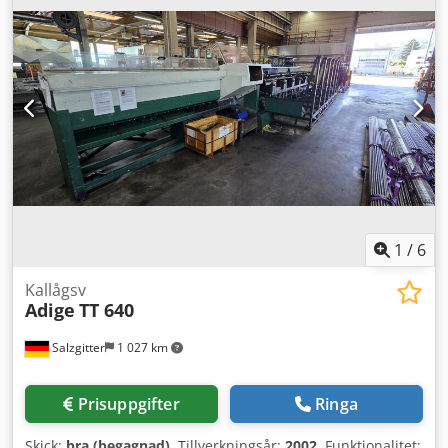
1
/
6
Kallågsv
Adige
TT 640
Salzgitter
1 027 km
Prisuppgifter
Ringa
Skick:
bra (begagnad)
, Tillverkningsår:
2002
, Funktionalitet: