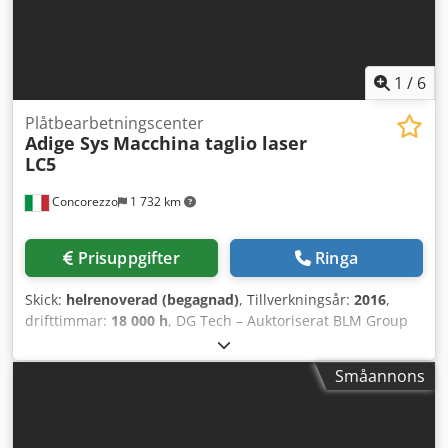
och eftermarknadssupport. Vi erbjuder även flexibla
operationella leasinglösningar för att optimera investering
och produktivitet. Konfiguration BUNTLADARE L=6500 mm
UTMATNING 4500 mm LASERKÄLLA ROFIN DC 020
1
/
6
KYLANLÄGGNING SUGANORDNING LT120 OPTISKT SYSTEM
FÖR SVETSSPÅRING LT120 INTEGRERAD MIKRODOSERARE
Plåtbearbetningscenter
Adige Sys
Macchina taglio laser
Dodpfszhw H Ijx Ag Rokr
LC5
Concorezzo
1 732 km
Prisuppgifter
Ringa
Skick:
helrenoverad (begagnad)
, Tillverkningsår:
2016
,
drifttimmar:
18 000 h
, DG Tech – Auktoriserat BLM Group
Servicecenter DG Tech har sitt ursprung i en spin-off från
DGService för att på ett målinriktat sätt kunna möta
Småannons
efterfrågan på begagnade maskiner från BLM Group. Tack
vare vår erfarenhet inom eftermarknad och fortlöpande
teknisk utbildning kan vi erbjuda en komplett och pålitlig
service. Vi hanterar värdering, inköp och rekonditionering