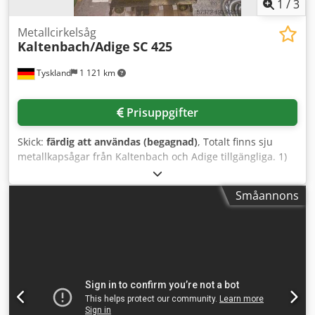
Bearbetningsgränser för rör: Max. rör Ø 102 mm Massivt
1
/
3
material max. Ø 65 mm (stållegeringar) Massivt material
max. Ø 102 mm (stål) Konfiguration: P-huvud Bakre laddare
Metallcirkelsåg
Kaltenbach/Adige
SC 425
6500 mm ‘Adilube’-system Turbo-kylning Utmatning för
bitar L=1000 mm
Tyskland
1 121 km
Prisuppgifter
Skick:
färdig att användas (begagnad)
, Totalt finns sju
metallkapsågar från Kaltenbach och Adige tillgängliga. 1)
4x Kaltenbach. 2) 2x Adige SC 425. 3) 1x Kaltenbach. En
besiktning på plats är möjlig. Dsdpfx Ajwt Tkvjg Rjkr
Småannons