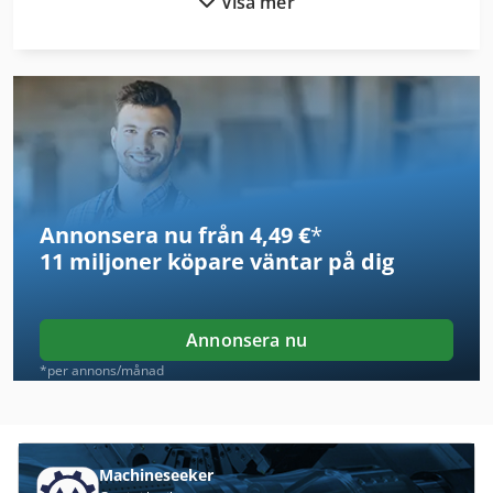
Visa mer
Adm 320
l/min pump, 70 bar systemtryck
Afm
Ageo
Agie
Alla Metall Avgränsare
Annonsera nu från 4,49 €
*
Altendorf
11 miljoner köpare
väntar på dig
Altendorf Wa 80
Alzmetall Ab 40/Sv
Annonsera nu
Avgrada
*per annons/månad
Dgs
Durma Ad-S 80800
Machineseeker