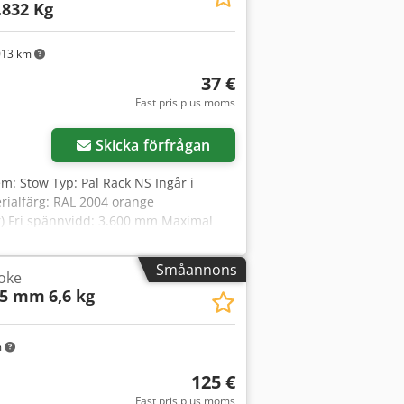
.832 Kg
013 km
37 €
Fast pris plus moms
Skicka förfrågan
tem: Stow Typ: Pal Rack NS Ingår i
erialfärg: RAL 2004 orange
ar) Fri spännvidd: 3.600 mm Maximal
ingspinnar, begagnade Utförande:
 upplyftning
Småannons
roke
25 mm
6,6 kg
m
125 €
Fast pris plus moms