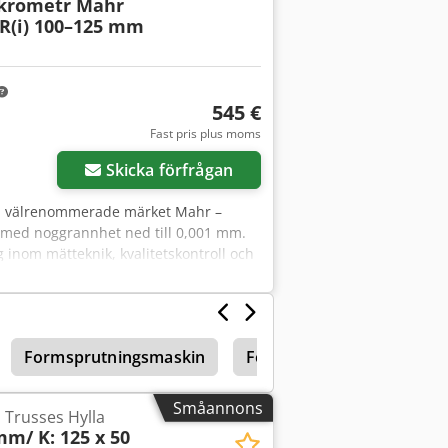
krometr Mahr
R(i) 100–125 mm
545 €
Fast pris plus moms
Skicka förfrågan
rån välrenommerade märket Mahr –
 med noggrannhet ned till 0,001 mm.
g inom mätteknik, kvalitetskontroll och
0,001 mm . Digital avläsning med stor,
nk . Funktioner ”ABS” och ”Hold” –
miskt handtag . I setet ingår
. Skick: praktiskt taget ny / endast
Formsprutningsmaskin
Formsprutningsmaskiner
Småannons
s Trusses Hylla
mm/ K: 125 x 50