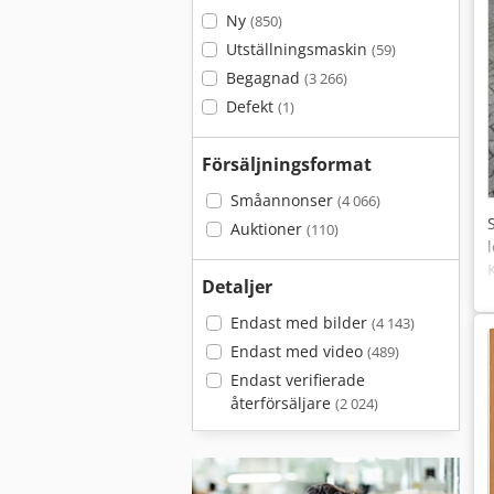
Ny
(850)
Utställningsmaskin
(59)
Begagnad
(3 266)
Defekt
(1)
Försäljningsformat
Småannonser
(4 066)
Auktioner
(110)
Detaljer
Endast med bilder
(4 143)
Endast med video
(489)
Endast verifierade
återförsäljare
(2 024)