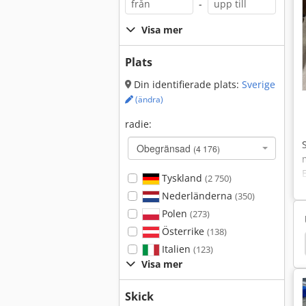
-
Visa mer
Plats
Din identifierade plats:
Sverige
(ändra)
radie:
Obegränsad
(4 176)
Tyskland
(2 750)
Nederländerna
(350)
Polen
(273)
Österrike
(138)
Kort Hobler
Kort Konisk Fläns
Elektronisk
Italien
(123)
Visa mer
Skick