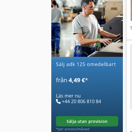
Sälj adk 125 omedelbart
från
4,49 €
*
Läs mer nu
+44 20 806 810 84
sälja utan provision
*per annons/månad