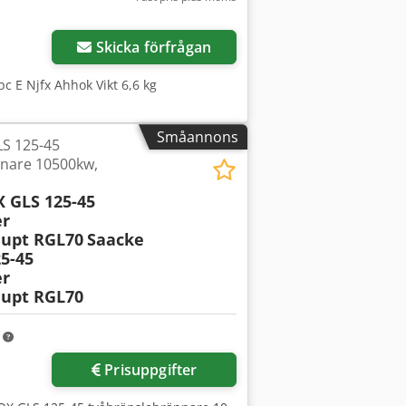
Begär fler bilder
Skicka förfrågan
 E Njfx Ahhok Vikt 6,6 kg
Småannons
S 125-45
nare 10500kw,
 GLS 125-45
er
upt RGL70
Saacke
5-45
er
upt RGL70
m
Prisuppgifter