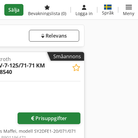
Sälja
Språk
Bevakningslista
(0)
Logga in
Meny
Relevans
Småannons
xroth
V-7-125/71-71
KM
68540
Begär fler bilder
Prisuppgifter
ss Maffei, modell SY2DFE1-20/071/071
 R901196471