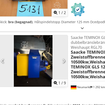
1
/
2
Skick:
bra (begagnad)
, Hålspindelstopp Diameter 125 mm Dcedpodbc
Saacke TEMINOX GL
dubbelbränslebrän
Weishaupt RGL70
Saacke TEMINOX
Zweistoffbrenn
10500kw,Weisha
TEMINOX GLS 12
Zweistoffbrenn
10500kw,Weisha
1
/
9
Neumarkt
1 292 k