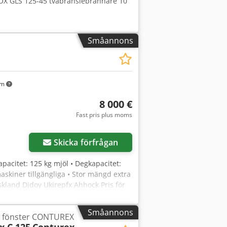
OX GLS 125-45 tvåbränslebrännare 10
Småannons
km
8 000 €
Fast pris plus moms
Skicka förfrågan
pacitet: 125 kg mjöl • Degkapacitet:
maskiner tillgängliga • Stor mängd extra
skland Djdoy Ukirepfx Ahhock Pris för
agnad bageri- och konditorutrustning.
yska och ryska.
Småannons
r fönster CONTUREX