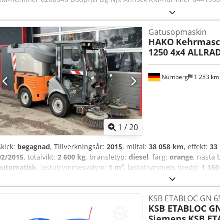
Gatusopmaskin
HAKO
Kehrmasc
1250 4x4 ALLRA
Nürnberg
1 283 k
1
/
20
Skick:
begagnad
, Tillverkningsår:
2015
, miltal:
38 058 km
, effekt:
33
02/2015
, totalvikt:
2 600 kg
, bränsletyp:
diesel
, färg:
orange
, nästa 
automatisk
, lastutrymmesvolym:
1 m³
, lastutrymmets bredd:
1 16
lastutrymmeshöjd:
300 mm
, antal säten:
1
, Utrustning:
fyrhjulsdrif
för kundförfrågningar: 122 ----Extrautrustning * 6 959 driftstimmar
KSB ETABLOC GN 65
Klimatanläggning * 4 x 4 – fyrhjulsdrift * Hydraulik fram och bak *
KSB ETABLOC GN
vägtrafik Djdpfxozgzdhs Ahhsck * Video finns tillgängligt * Grundfä
Siemens
KSB ET
enligt EUnited PM10 Sopaggregat: * Hydrauliskt justerbar stor sk