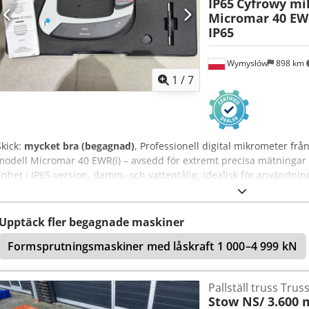
IP65
Cyfrowy mi
Micromar 40 EW
IP65
Wymysłów
898 km
1
/
7
Skick:
mycket bra (begagnad)
, Professionell digital mikrometer f
modell Micromar 40 EWR(i) – avsedd för extremt precisa mätningar
Enhet i IP65-version, damm- och vattentålig, idealisk för användnin
industriella verkstäder. . Mätområde: 100 – 125 mm . Noggrannhet: 
lättläst LCD-skärm . Skyddsklass: IP65 – resistent mot damm och stä
snabb mätstoppsfunktion och nollställning . Högstyvt chassi, ergono
Upptäck fler begagnade maskiner
originalförpackning, certifikat, bruksanvisning och 100 mm mätnorm 
Formsprutningsmaskiner med låskraft 1 000–4 999 kN
använd för test Dsdpfxexl Rgie Ahhsck
Pallställ truss Trus
Stow NS/ 3.600 