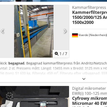
Kammarfilterpress
Kammerfilterpre
1500/2000/125
A
1500x2000
Voerde (Niederrhein)
1
/
7
Skick:
begagnad
, Begagnad kammarfilterpress från Andritz/Netzsc
Antal: 2 st. Pressens mått: Längd: 13455 mm x Bredd: 3125 mm x H
Vikt (tom): 51 600 kg. Filteryta: 459 m². Filteryta efter utbyggnad: 5
efter utbyggnad: 6080 liter. Kaktjocklek: 25 mm.
Digital mikromete
EWR(i) 100–125 mm
Cyfrowy mikrom
Micromar 40 EW