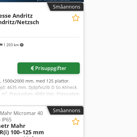
Småannons
sse Andritz
ndritz/Netzsch
1 203 km
Prisuppgifter
h, 1500x2000 mm, med 125 plattor.
öjd: 4635 mm. Djdpfxszlb D So Ahheck
59 m². Pressvolym: 4989 liter. Pressvolym
Småannons
r Mahr Micromar 40
 IP65
etr Mahr
R(i) 100–125 mm