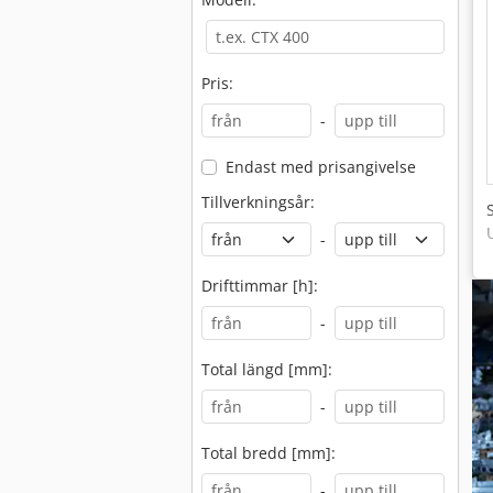
Pris:
-
Endast med prisangivelse
Tillverkningsår:
-
Drifttimmar [h]:
-
Total längd [mm]:
-
Total bredd [mm]:
-