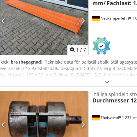
mm/
Fachlast: 1
Neukamperfehn
1 
1
/
7
Skick:
bra (begagnad)
, Tekniska data för pallställsbalk: Ställagesys
leveransen: 01x Pallställsbalk, begagnad Djdpfx Ahjlvrg Rjheck Mat
Kassettprofil: 125 x 50 mm Balktyp: PNB0485/1.5 Gaffel: 4 HK (krok
belastning per balkpar: 1 832 kg, vid jämnt fördelad last 02x Säkr
helförzinkade För att säkra de längsgående balkarna mot oavsiktlig
Ihåliga spindeln st
Durchmesser 1
Tönisvorst
1 237 k