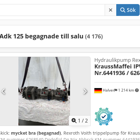
Sök
Adk 125 begagnade till salu
(4 176)
Hydraulikpump Re
KraussMaffei IP
Nr.6441936 / 62
Halver
1 214 km
1
/
2
Skick:
mycket bra (begagnad)
, Rexroth Voith trippelpump för Krau
KM-nummer 6268540 Dodpfjzl Dg Njx Ahhsck KM-nummer 6441936