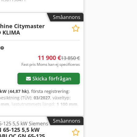
Småannons
hine Citymaster
D KLIMA
m
11 900 €
13 850 €
Fast pris Moms kan ej specificeras
Skicka förfrågan
 kW (44,87 hk)
, första registrering:
besiktning (TÜV):
03/2027
, växeltyp:
0 mm
, lastutrymmets längd:
1 100 mm
,
t, luftkonditionering
, Fordonsnummer
 * 38 058 km körsträcka *
Småannons
-125 5,5 kW Siemens
 Överdel kan tippas * Godkänd för
 65-125 5,5 kW
rg: orange Sopmaskin: * Certifierad
ABLOC GN 65-125
ivborste och skyddad sugmunstycke med