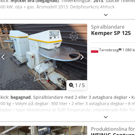
Skick:
mycket bra (begagnad)
, Tillverkningsår:
2013
, Saacke TEMIN
500 kW, olja + gas. Årsmodell 2013. Dedpfxsvrkcnj Ahhsck
Spiralblandare
Kemper SP 125
Tarnobrzeg
1 080 
1
/
5
Skick:
begagnad
, Spiralblandare med 2 eller 3 avtagbara degkar • Ka
200 kg • Volym på degkar: 300 liter • 2 eller 3 avtagbara degkar • 8 
degkar i lager Maskinerna är fullt fungerande, importerade från Ty
maskin med 2 degkar: 8.000 EUR Vi har även ett brett utbud av beg
Välkommen att kontakta oss — kommunikation möjlig på engelska, t
Produktionslina fö