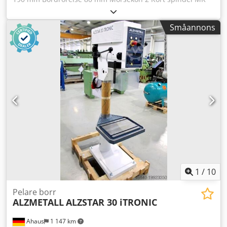
Varvtal 225 - 4 300 varv/min Driftspänning 400 / 50 Hz Volt
Bord: 300 x 240 mm Pelardiameter 65 mm Motoreffekt 0,37
Småannons
/ 0,55 kW Vikt 110 kg Credpfsxaay Ujx Am Esf Utrustning: -
Stort varvtalsområde på spindeln - Steglös
varvtalsreglering - Bearbetad bottenplatta - Spindelskydd
med elektrisk säkerhet - Huvudströmbrytare med
motorvärn, låsbar - Omkastare för höger- och vänstergång
- Bruksanvisning på tyska
1
/
10
Pelare borr
ALZMETALL
ALZSTAR 30 iTRONIC
Ahaus
1 147 km