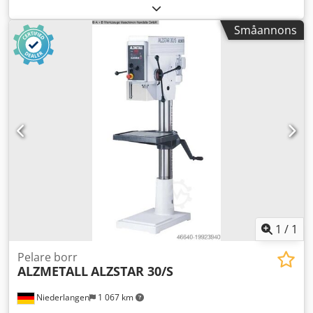
mm Varvtal 160 - 2250 varv/min Pelardiameter 115 mm
Matning 0,10 + 0,20 mm/varv Avstånd spindel / bord 117 /
Småannons
701 mm Totalt effektbehov 1,45 / 1,90 kW Vikt 285 kg Mått
L-B-H 500 x 800 x 1840 mm Utrustning: - automatisk
matning 0,10 + 0,20 mm/varv - steglös varvtalsreglering -
kort spindel MK 3 - svamptryckknapp (låsbart) för
nödstopp - riktningsomkopplare för höger- och
vänstergång - digital varvtalsvisning -
matningsöverbelastningsskydd - spindelskydd med
elektrisk låsning - 2 m kabel med 16A kontakt -
bruksanvisning på tyska inklusive specialutrustning: -
kylvätskesystem "B" Pos. 25. Cjdpfx Ajxaakasm Esrf
1
/
1
Pelare borr
ALZMETALL
ALZSTAR 30/S
Niederlangen
1 067 km