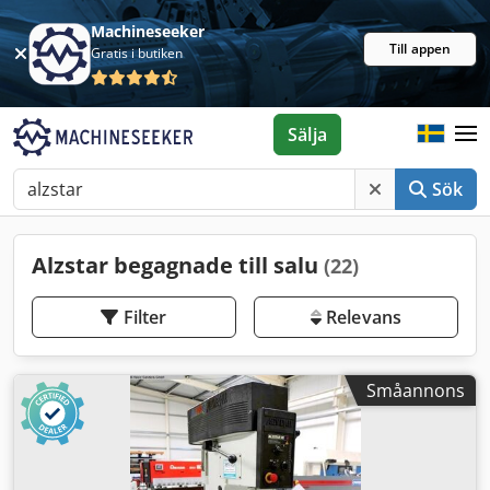
Machineseeker
Till appen
Gratis i butiken
Sälja
Sök
Alzstar begagnade till salu
(22)
Filter
Relevans
Småannons