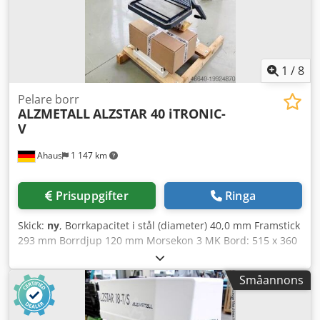
1
/
8
Pelare borr
ALZMETALL
ALZSTAR 40 iTRONIC-
V
Ahaus
1 147 km
Prisuppgifter
Ringa
Skick:
ny
, Borrkapacitet i stål (diameter) 40,0 mm Framstick
293 mm Borrdjup 120 mm Morsekon 3 MK Bord: 515 x 360
mm Varvtal 160 - 2250 varv/min Pelardiameter 115 mm
Matning 0,10 + 0,20 mm/varv Credpsxab Rhsfx Am Eof T-
Småannons
spår 2 x 14 x 224 mm Avstånd spindel/bord 117 / 701 mm
Motoreffekt 1,45 / 1,90 kW Vikt 285 kg Maskinhöjd 1840 mm
NY ALZMETALL MODELLSERIE 7" TFT - LCD-display med