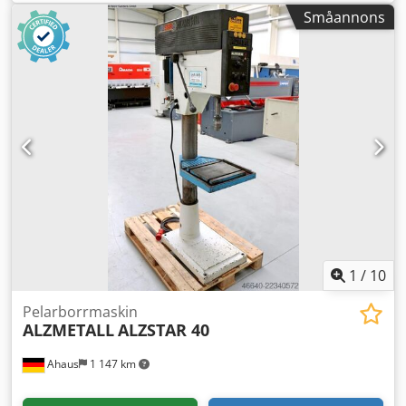
varv/min Pelardiameter: 115 mm Total effektförbrukning:
Småannons
1,45 / 1,90 kW Vikt: 270 kg Mått (L x B x H): 500 x 800 x 1920
mm Utrustning: - robust pelarborrmaskin - steglös
varvtalsreglering (kilenrem) - motor med omkopplingsbar
rotationsriktning - justerbart djupstopp - maskinbord med
2 T-spår * höjdjusterbart med hjälp av ett handvev -
svampliknande tryckknapp (med låsfunktion) för nödstopp
- omkopplare för höger- och vänsterrotation - fotpedal för
höger- och vänsterrotation - bruksanvisning (PDF)
1
/
10
Pelarborrmaskin
ALZMETALL
ALZSTAR 40
Ahaus
1 147 km