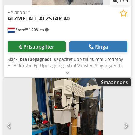
1
/
4
struktur-/signalvit RAL 9003, PANTONE 7545c, svart
Pelarborr
ALZMETALL
ALZSTAR 40
Soest
1 208 km
Prisuppgifter
Ringa
Skick:
bra (begagnad)
, Kapacitet upp till 40 mm Crodpfoy
Ht H Rex Am Ejf Upptagning: Mk-4 Vänster-/högergående
Variabelt varvtal med variatordrift
Småannons