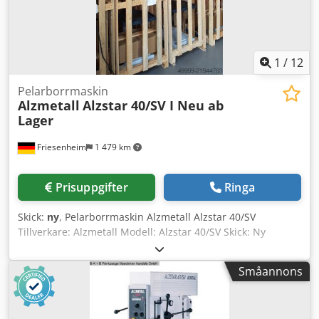
1
/
12
Pelarborrmaskin
Alzmetall
Alzstar 40/SV I Neu ab
Lager
Friesenheim
1 479 km
Prisuppgifter
Ringa
Skick:
ny
, Pelarborrmaskin Alzmetall Alzstar 40/SV
Tillverkare: Alzmetall Modell: Alzstar 40/SV Skick: Ny
Tekniska data: Pelardiameter: 115 mm Maskinbord
(användbar yta): 514 x 360 mm T-spår (antal x bredd x
Småannons
avstånd): 2 x 14 x 224 mm Avstånd spindel-bord
(min./max.): 117 / 701 mm Codpfx Aey S Artom Eerf 2
matningshastigheter: 0,1 + 0,2 mm/varv Höjd (mm): ca