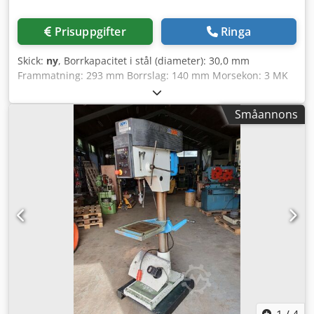
Prisuppgifter
Ringa
Skick:
ny
, Borrkapacitet i stål (diameter): 30,0 mm
Frammatning: 293 mm Borrslag: 140 mm Morsekon: 3 MK
Bord: 515 x 360 mm Varvtal: 225 - 4 300 varv/min
Pelardiameter: 115 mm Avstånd spindel/bord: 132 / 724
Småannons
mm Motoreffekt: 1,0 / 1,6 kW Vikt: 260 kg Maskinhöjd: 1 790
mm NY ALZMETALL MODELLSERIE 7" TFT-LCD-display med
touchfunktion: * Inställningsvärde för spindelvarvtal *
Visning av faktisk varvtal * Integrerad borrdjupsvisning *
Touch-nollpunktinställning * Virtuell borrdjupsskala i
displayen * Maskinstatus- och varningsmeddelanden i
displayen * Serviceinformation * Valbara användarspråk:
DE/EN/FR/ES/IT/NL/RU Utrustning: - Steglös
varvtalsinställning via justerspak - Spindelskydd med
elektriskt skydd - Tre separata tryckknappar för högergång
- vänstergång - stopp Codpfx Amoxaap Ao Eerf - Nödstopp
med svamptryckknapp (låsbar) - Huvudbrytare, låsbar -
Höger- och vänstergång via kontaktorstyrning -
Styrspänning 24 V - Skyddsklass IP 54 - Lackering: DD-