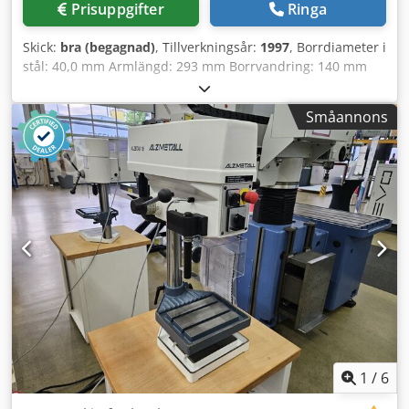
Prisuppgifter
Ringa
Skick:
bra (begagnad)
, Tillverkningsår:
1997
, Borrdiameter i
stål: 40,0 mm Armlängd: 293 mm Borrvandring: 140 mm
Morsekona: 3 MK Bord: 415 x 350 mm Varvtal: 160–2 250
varv/min Pelardiameter: 115 mm Total effektbehov: 1,45 /
Småannons
1,90 kW Vikt: 285 kg Mått (L x B x H): 500 x 800 x 1920 mm
Utrustning: - robust pelarborrmaskin - steglös
varvtalsreglering (kilenrem) - motor med omkopplingsbar
rotationsriktning - justerbart borrdjup - maskinbord med 2
T-spår * höjdjusterbart med handvev - tryckknapp (låsbar)
för NÖDSTOPP - omkopplare för höger- och vänstergång -
bruksanvisning (PDF) Crjdpezl E T Rsfx Am Eef
1
/
6