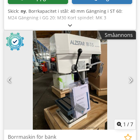
Skick:
ny
, Borrkapacitet i stål: 40 mm Gängning i ST 60:
M24 Gängning i GG 20: M30 Kort spindel: MK 3
Spindelvarvtal – steglöst: 160 - 2250 varv/min Utsvängning:
293 mm Pelardiameter: 115 mm Spindeldjup: 120 mm
Småannons
Maskinbord – användbar yta: 514 x 360 mm T-spår antal –
bredd – avstånd: 2 x 14 x 224 mm Avstånd spindel–bord
min./max.: 117/701 mm Matning: 0,10 + 0,20 mm/varv
Motoreffekt: 1,45 / 1,9 kW Maskinhöjd ca: 1840 mm
Maskinvikt ca: 285 kg Standardutrustning: -
Huvudströmbrytare med lås - Svamphuvudnödstopp
(låsbar) - Omkopplare för höger-/vänstergång - Motor med
överhettningsskydd Crsdjyvvmrjpfx Am Ejf - Steglös
varvtalsreglering - Digital varvtalsvisning -
Matningsöverbelastningsskydd - Skyddsklass IP 54,
motorisoleringsklass "F" (155°) - Spindelskydd med
elektrisk säkerhet - Lack: DD-strukturlack Signalvit RAL
9003, PATRONE 7545c, svart
1
/
7
Borrmaskin för bänk