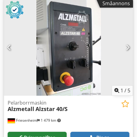
OBS: Försäljning sker utan garanti eller ansvar för
Småannons
Kortspindel MK 2 Spindellyft: 100 mm Utskjutning: 250 mm
maskinens funktion. Vi tar inget ansvar för maskinens
Pelardiameter: 90 mm Maskinbord, användbar yta: 370 x
funktionsduglighet. Försäljningen sker med undantag för
300 mm T-spår, antal x bredd x avstånd: 2 x 14 x 160 mm
allt ansvar för materiella fel, i den utsträckning lagen
Avstånd spindel-bord min./max.: 140/670 mm Matning:
tillåter.
Manuell Maskinhöjd utan tillval: ca 1770 mm Nettovikt: ca
175 kg Steglös drift Motor: 750 / 1500 rpm Effekt: 0,6 / 0,95
kW Spindelvarvtal: 225–4300 rpm Standardutrustning:
Svampformad nödstoppsknapp (låsbart) Omkopplare för
höger- och vänstergång Motorskyddsbrytare Steglös
varvtalsreglering Digital varvtalsvisning Skyddsklass IP 54
Anslutningskontakt (färdigmonterad, kabellängd 2 m)
Spindelskydd med elektrisk säkerhetsspärr Lackering: DD-
struktur färg ljusgrå RAL 7035, antracit RAL 7016
1
/
5
Pelarborrmaskin
Alzmetall
Alzstar 40/S
Friesenheim
1 479 km