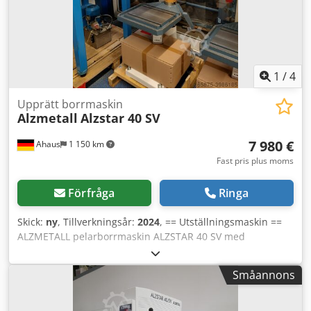
1
/
4
Upprätt borrmaskin
Alzmetall
Alzstar 40 SV
7 980 €
Ahaus
1 150 km
Fast pris plus moms
Förfråga
Ringa
Skick:
ny
, Tillverkningsår:
2024
, == Utställningsmaskin ==
ALZMETALL pelarborrmaskin ALZSTAR 40 SV med
kylmedelsanläggning B (Tillval 25) (bestående av separat
behållare (33 l), pump med motorskyddsbrytare, komplett
Småannons
armatur) och LED-maskinbelysning Standardutrustning:
Nödstopp med svampknapp, riktningsomkopplare (för
höger-/vänstergång), motorskyddsbrytare Steglös