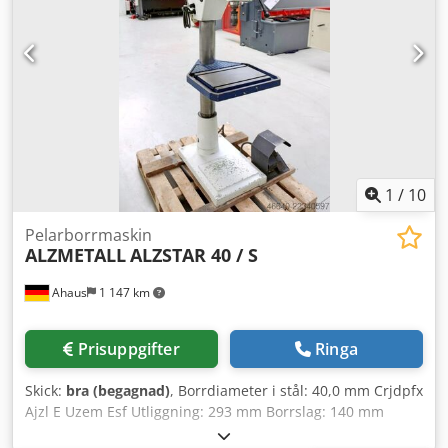
1
/
10
Pelarborrmaskin
ALZMETALL
ALZSTAR 40 / S
Ahaus
1 147 km
Prisuppgifter
Ringa
Skick:
bra (begagnad)
, Borrdiameter i stål: 40,0 mm Crjdpfx
Ajzl E Uzem Esf Utliggning: 293 mm Borrslag: 140 mm
Morsekon: 3 MK Bord: 510 x 360 mm Varvtal: 160–2 250