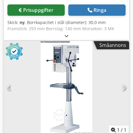
Prisuppgifter
Ringa
Skick:
ny
, Borrkapacitet i stål (diameter): 30,0 mm
Framstick: 293 mm Borrslag: 140 mm Morsekon: 3 MK
Bord: 515 x 360 mm Varvtal: 225 - 4300 varv/min
Motoreffekt: 1,0 / 1,6 kW Kolonnens diameter: 115 mm
Småannons
Avstånd spindel / bord: 132 / 724 mm Crodpfx Aexaa Ufem
Eef Vikt: 260 kg Maskinhöjd: 1790 mm Utrustning: -
Huvudströmbrytare med låsfunktion - Nödstoppsknapp
(svamptryck) - Strömbrytare för höger/vänster varv - Motor
med överhettningsskydd - Steglös varvtalsreglering -
Digital varvtalsvisning - Skyddsklass IP 54 - Motor
isolationsklass "F" (155°) - Anslutningskabel (utan kontakt,
kabellängd 2 m) - Spindelskydd med elektrisk säkerhet -
Ytbehandling: DD-struktur, signalvit RAL9003, PANTONE
7545c, svart
1
/
1