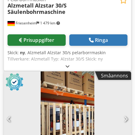
Alzmetall
Alzstar 30/S
Säulenbohrmaschine
Friesenheim
1 479 km
Prisuppgifter
Ringa
Skick:
ny
, Alzmetall Alzstar 30/s pelarborrmaskin
Tillverkare: Alzmetall Typ: Alzstar 30/S Skick: ny
Borrkapacitet stål E335 (St 60): 30 mm Gängning: Stål E335
(St 60): M 16 Gjutjärn EN-GJL-200 (GG20): M 20 Kort spindel
Småannons
MK 3 Spindelslag: 140 mm Utligg: 293 mm Pelardiameter:
115 mm Maskinbord, användbar yta: 514 x 360 mm T-spår,
antal x bredd x avstånd: 2 x 14 x 224 mm Avstånd spindel-
bord min./max.: 132/724 mm Matning: manuell
Maskinhöjd utan tillval: ca 1770 mm Nettovikt: ca 260 kg
Steglös drift Motor: 750 / 1500 varv/min Effekt: 1,0 / 1,6 kW
Spindelvarvtal: 225-4300 varv/min Credpfx Amoy S Ar Ho
Eof