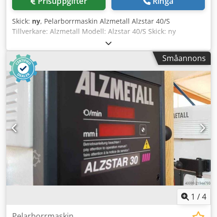
Prisuppgifter
Ringa
Skick:
ny
, Pelarborrmaskin Alzmetall Alzstar 40/S
Tillverkare: Alzmetall Modell: Alzstar 40/S Skick: ny
Borrkapacitet stål E335 (St 60): 40 mm Kort kon: MK 3
Spindelslag: 120 mm Utsväng: 293 mm Pelardiameter: 115
Småannons
mm Maskinbord, användbar yta: 514 x 360 mm T-spår,
antal x bredd x avstånd: 2 x 14 x 224 mm Cjdpfxsy S Ar To
Am Eorf Avstånd spindel-bord min./max.: 117/701 mm
Matning: Manuell Maskinhöjd utan tillval ca.: 1840 mm
Nettovikt ca.: 270 kg Spindelvarvtal varv/min: 160–2250
1
/
4
Pelarborrmaskin