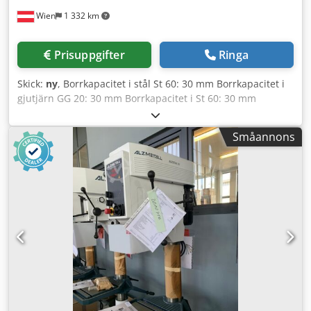
Wien
1 332 km
Prisuppgifter
Ringa
Skick:
ny
, Borrkapacitet i stål St 60: 30 mm Borrkapacitet i
gjutjärn GG 20: 30 mm Borrkapacitet i St 60: 30 mm
Gängning i ST 60: M 16 Gängning i GG 20: M 20 Kort
spindel: MK 3 Spindellyft: 140 mm Fri utliggning: 293 mm
Småannons
Pelardiameter: 115 mm Maskinbord – användbar yta: 514 x
360 mm T-spår antal – bredd – avstånd: 2 x 14 x 224 mm
Avstånd spindel-bord min./max.: 132 / 724 mm Matning:
Manuell Spindelvarvtal – steglöst: 100 - 1.800 varv/min
Total effektbehov: 1,0/1,6 kW Maskinvikt ca 260 kg
Standardutrustning: - Nödstoppsvred (låsbar) -
Omkopplare för höger-/vänstergång - Motorskyddsbrytare
- Steglös varvtalsreglering - Digital varvtalsindikator -
Skyddsklass IP 54 - Anslutningskontakt (färdigmonterad) -
Spindelskydd med elektrisk låsning Credpeyvvn Njfx Am
Eef - Lackering: DD-struktur Signalvit RAL 9003, Pantone
7545c, svart Specialutrustning: Pos. 12 LED-maskinlampa