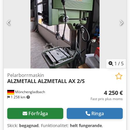
1
/
5
Pelarborrmaskin
ALZMETALL
ALZMETALL AX 2/S
4 250 €
Mönchengladbach
1 258 km
Fast pris plus moms
Förfråga
Ringa
Skick:
begagnad
, Funktionalitet:
helt fungerande
,