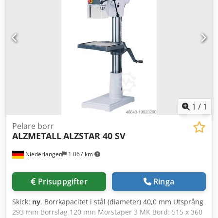
1840 Borrkapacitet St 60 (mm): 40 Spindelslag (mm): 120
Utsprång (mm): 293 Motor (kW): 1,45 / 1,9 Varvtalsområde
(r/min): 160 - 2250 Vikt (kg): 285
1
/
1
Pelare borr
ALZMETALL
ALZSTAR 40 SV
Niederlangen
1 067 km
Prisuppgifter
Ringa
Skick:
ny
, Borrkapacitet i stål (diameter) 40,0 mm Utsprång
293 mm Borrslag 120 mm Morstaper 3 MK Bord: 515 x 360