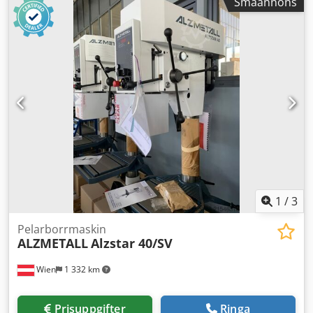
Småannons
vänstergång - Motorskyddsbrytare - Steglös
varvtalsreglering Csdeyvvmxspfx Am Esrf - Digital
varvtalsindikator - Kapslingsklass IP 54 -
Nätanslutningskontakt (färdigmonterad) - Spindelskydd
med elektrisk spärr - Lackering: DD-struktur Signalvit RAL
9003, Pantone 7545c, svart Specialutrustning: Pos. 12 LED-
maskinlampa med radiellt justerbar ljusstråle, anslutning
230 V, kapslingsklass IP65 Pos. 25 Kylvätskeutrustning B,
bestående av: separat behållare (33 l), pump med
motorskydd, komplett armatur
1
/
3
Pelarborrmaskin
ALZMETALL
Alzstar 40/SV
Wien
1 332 km
Prisuppgifter
Ringa