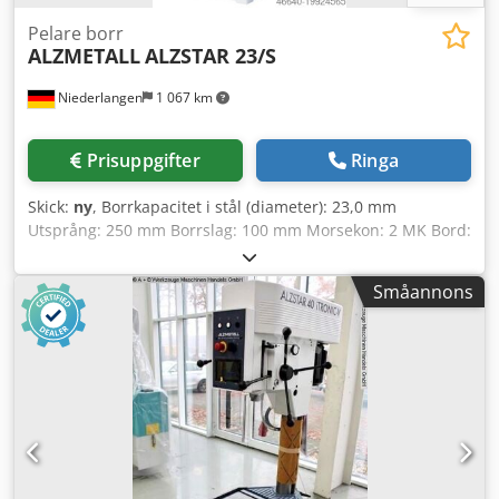
Pelare borr
ALZMETALL
ALZSTAR 23/S
Niederlangen
1 067 km
Prisuppgifter
Ringa
Skick:
ny
, Borrkapacitet i stål (diameter): 23,0 mm
Utsprång: 250 mm Borrslag: 100 mm Morsekon: 2 MK Bord:
370 x 300 mm Varvtal: 225 - 4300 varv/min Crodsxabwzepfx
Am Ejf Pelardiameter: 90,0 mm Avstånd spindel/bord: 140 /
Småannons
670 mm Motoreffekt: 0,6 / 0,95 kW Vikt: 175 kg Maskinhöjd:
1770 mm Utrustning: - Svamptryckknapp (låsningsbar) för
nödstopp - Vridomkopplare för höger-/vänstergång -
Motorskyddsbrytare - Steglös varvtalsreglering - Digital
varvtalsindikator - Skyddsklass IP 54 - Anslutningskontakt
(färdigmonterad, kabellängd 2 m) - Spindelskydd med
elektrisk säkerhet - Lackering: DD-struktur-lack ljusgrå RAL
7035, antracit RAL 7016