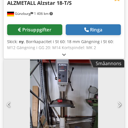
ALZMETALL
Alzstar 18-T/S
Günzburg
1 406 km
Prisuppgifter
Ringa
Skick:
ny
, Borrkapacitet i St 60: 18 mm Gängning i St 60:
M12 Gängning i GG 20: M14 Kortspindel: MK 2
Spindelvarvtal: 225–4 300 varv/min Spindellyft: 80 mm
Utligg: 190 mm Pelardiameter: 65 mm Maskinbord –
Småannons
användbar yta: 300x240 mm T-spår antal – bredd –
avstånd: 2 x 12 x 80 mm Avstånd spindel–maskinbord
min./max.: 75/357 mm Maskinbas – användbar yta:
300x240 mm T-spår antal – bredd – avstånd: 2 x 12 x 80
mm Avstånd spindel–basplatta min./max.: 437/437 mm
Matning manuellt Maskinbord höjdjustering via handvev
Totalt effektbehov: 0,37/0,55 kW Maskinhöjd: 840 mm Vikt:
120 kg Standardutrustning: - Huvudströmbrytare med
låsbar motorskyddsbrytare - Vändingsbrytare för höger-
och vänstergång - Steglös varvtalsreglering - Skyddsklass IP
54 - Anslutningskabel (utan stickpropp, kabellängd 2 m) -