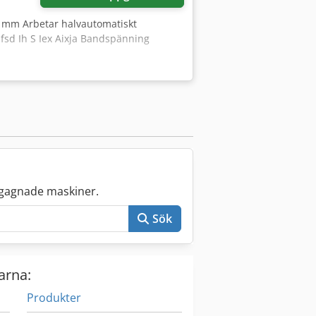
30 mm Arbetar halvautomatiskt
sd Ih S Iex Aixja Bandspänning
gagnade maskiner.
Sök
arna:
Produkter