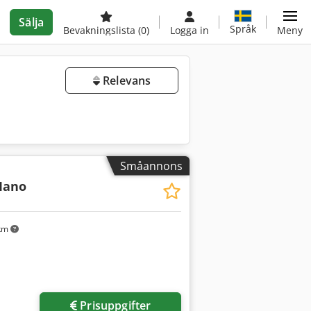
Sälja
Språk
Bevakningslista
(0)
Logga in
Meny
Relevans
Småannons
ano
 km
Prisuppgifter