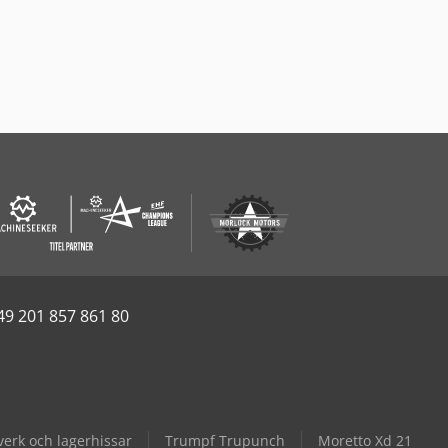
49 201 857 861 80
verk och lagerhissar
Trumpf Trupunch
Moretto Xd 21