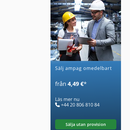
Sälj ampag omedelbart
från
4,49 €
*
Läs mer nu
+44 20 806 810 84
sälja utan provision