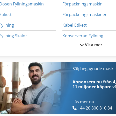
Dosen Fyllningsmaskin
Förpackningsmaskin
Etikett
Förpackningsmaskiner
Fyllning
Kabel Etikett
Fyllning Skalor
Konserverad Fyllning
Visa mer
Fyllningsmaskin
Krympa Packer
Fyllningsmaskin Flaska
Förpackning
Mat Förpackningsmaskin
Sälj begagnade maski
Förpackning Filmer
Packning
Annonsera nu från 4,
11 miljoner köpare
vä
Läs mer nu
+44 20 806 810 84