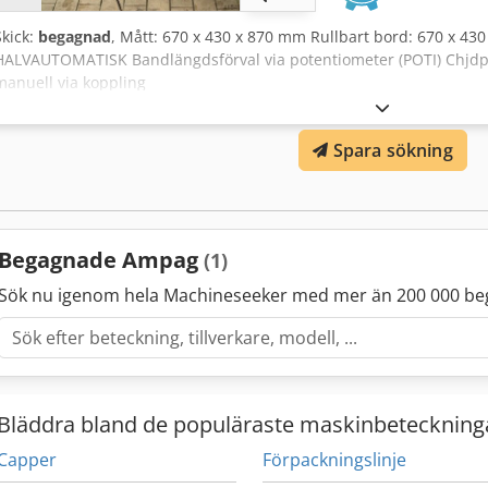
Skick:
begagnad
, Mått: 670 x 430 x 870 mm Rullbart bord: 670 x 4
HALVAUTOMATISK Bandlängdsförval via potentiometer (POTI) Chjdpf
manuell via koppling
Spara sökning
Begagnade Ampag
(1)
Sök nu igenom hela Machineseeker med mer än 200 000 be
Bläddra bland de populäraste maskinbeteckning
Capper
Förpackningslinje