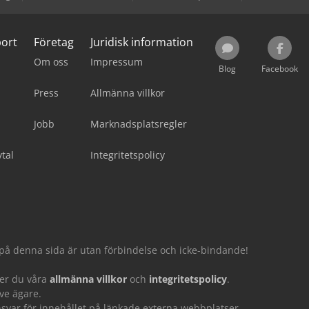
port
Företag
Juridisk information
Om oss
Impressum
Blog
Facebook
Press
Allmänna villkor
Jobb
Marknadsplatsregler
tal
Integritetspolicy
 på denna sida är utan förbindelse och icke-bindande!
er du våra
allmänna villkor
och
integritetspolicy
.
ve ägare.
var för innehållet på länkade externa webbplatser.