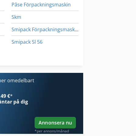
Påse Förpackningsmaskin
Skm
Smipack Förpackningsmaskin
Smipack Sl 56
Smör Förpackningsmaskin
Krympande Förpackningsmaskin
Spiral Såret Packning Kempchen
ner omedelbart
49 €
*
ntar på dig
Annonsera nu
*per annons/månad