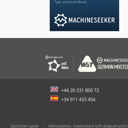
*per annons/månad
+44 20 331 800 72
+34 911 433 456
Spectron Laser
Hömaskiner, hövändare och ängsutrustn