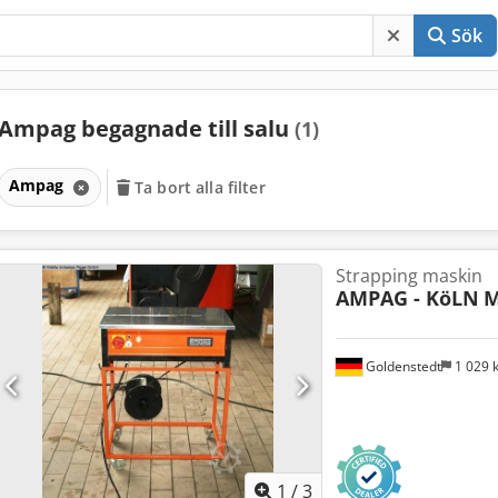
Sök
Ampag begagnade till salu
(1)
Ampag
Ta bort alla filter
Strapping maskin
AMPAG - KöLN
M
Goldenstedt
1 029
1
/
3