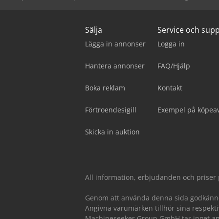
Sälja
Service och sup
Lägga in annonser
Logga in
Hantera annonser
FAQ/Hjälp
Boka reklam
Kontakt
Förtroendesigill
Exempel på köpeav
Skicka in auktion
All information, erbjudanden och priser
Genom att använda denna sida godkänn
Angivna varumärken tillhör sina respekti
Machineseeker Group GmbH tar inget ans