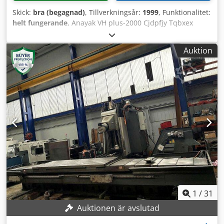
Skick:
bra (begagnad)
, Tillverkningsår:
1999
, Funktionalitet:
helt fungerande
, Anayak VH plus-2000 Cjdpfjy Tqbxex
Adhjrf Tillverkningsår: 1999 Maskinnummer: M-991103
Styrsystem: Heidenhain TNC426CB Nettovikt: 24 t Rörelse
Auktion
X/Y/Z: 2000/1300/1460
1
/
31
Auktionen är avslutad