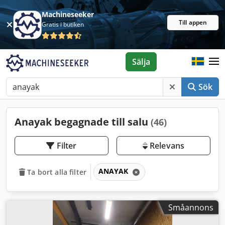
Machineseeker
Till appen
Gratis i butiken
Sälja
Sök
Anayak begagnade till salu
(46)
Filter
Relevans
ANAYAK
Ta bort alla filter
Småannons