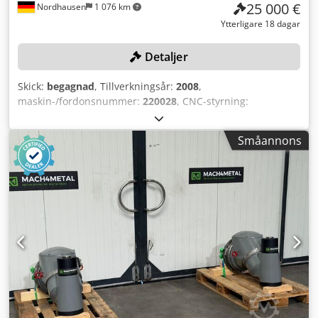
25 000 €
Nordhausen
1 076 km
Ytterligare 18 dagar
Detaljer
Skick:
begagnad
, Tillverkningsår:
2008
,
maskin-/fordonsnummer:
220028
, CNC-styrning:
HEIDENHAIN iTNC 530, rörelseområde X-axeln 4300 mm, Y-
axeln 1500 mm, Z-axeln 1300 mm, bordsstorlek 4970 mm x
Småannons
1200 mm, max. bordsbelastning 15 000 kg/m²,
verktygsfäste ISO 50, fleraxlig fräshuvud 45°,
vinkelpositionering automatiskt för axlarna B och A,
spindelmotoreffekt 22 kW, rotationslås hydrauliskt,
arbetsmatning 10 000 mm/min, snabbmatning 20 000
mm/min, med kylsystem, totalt antal spindeltimmar 25 496
timmar. Crjdjzn A U Rjpfx Adhof