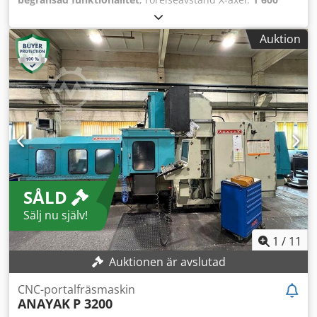
mm
, Y-axelns rörelse:
800 mm
, rörelseavstånd Z-axel:
900
mm
, bordbredd:
700 mm
, bordlängd:
1 800 mm
, Anayak
Auktion
VH 1800 sängfräsmaskin med 4:e axel Styrning Heidenhain
TNC 415 B 4:e axel som rundbord, borddiameter ca 530
mm Csdpeypxtaofx Adhjrf Verktygsupptagning SK 50
Maskinen fungerar, vidare skick okänt Maskinen är
fortfarande ansluten till el Traverskran för lastning finns
tillgänglig
SÅLD
Sälj nu själv!
1
/
11
Auktionen är avslutad
CNC-portalfräsmaskin
ANAYAK
P 3200