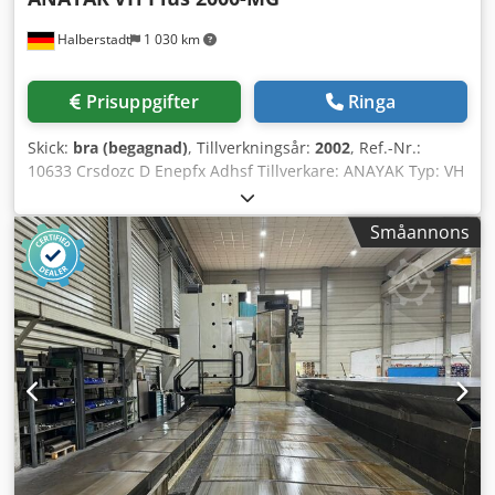
Halberstadt
1 030 km
Prisuppgifter
Ringa
Skick:
bra (begagnad)
, Tillverkningsår:
2002
, Ref.-Nr.:
10633 Crsdozc D Enepfx Adhsf Tillverkare: ANAYAK Typ: VH
Plus 2000-MG Tillverkningsår: 2002 Styrningstyp: CNC-
styrning Styrsystem: Heidenhain Lagringsplats:
Småannons
Halberstadt Ursprungsland: Tyskland Serienummer:
M200XXX X-axel: 2000 mm Y-axel: 1500 mm Z-axel: 1500
mm Antal stationer: 90 Styrning på: 106.253 h Maskin på:
93.170 h Programtid: 41.859 h Huvud och rundbord: 1600 x
1450 mm