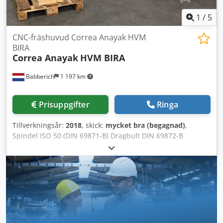
1
/
5
CNC-fräshuvud Correa Anayak HVM
BIRA
Correa Anayak
HVM BIRA
Babberich
1 197 km
Prisuppgifter
Ringa
Tillverkningsår:
2018
, skick:
mycket bra (begagnad)
,
Spindel ISO 50 (DIN 69871-B) Dragbult DIN 69872-B
Spännkraft: 1900 daN Automatisk B-axel: 1,0 grad
Automatisk C-axel: 2,5 grad Effekt vid 60/100 %: 22/30 kW
Varvtalsområde: 60–3000 min⁻¹ 2-stegs varvtalsområde
Automatisk smörjning (luft-olja) Växellåda: cyklo-palloid,
Klingelnberg-system, HPG-5 kvalitetsnivå 6 enligt DIN 3965
Längd: 1200 mm Csdjyf Dp Eepfx Adhsrf Bredd: 800 mm
Höjd: 700 mm Vikt: 320 kg Observera: Informationen på
denna sida har samlats in efter bästa förmåga och, i