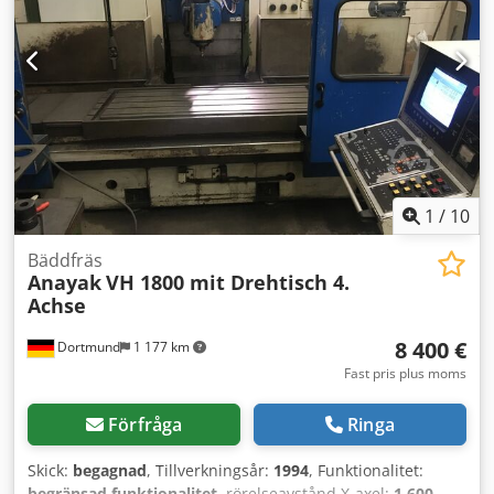
Universalfräshuvud - C-axel automatisk horisontell-vertikal
- mellanlägen manuellt justerbara Bord II utförd som B-
axel (roterande bord) Kylmedelsanordning och
spåntransportör
1
/
10
Bäddfräs
Anayak
VH 1800 mit Drehtisch 4.
Achse
8 400 €
Dortmund
1 177 km
Fast pris plus moms
Förfråga
Ringa
Skick:
begagnad
, Tillverkningsår:
1994
, Funktionalitet:
begränsad funktionalitet
, rörelseavstånd X-axel:
1 600