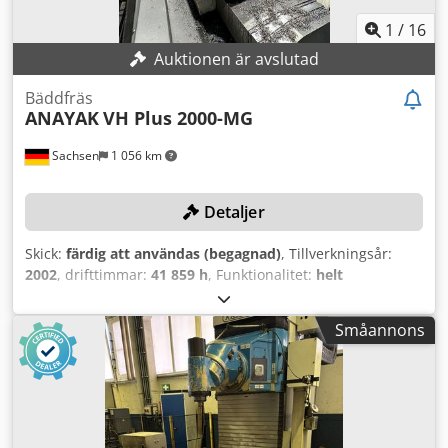
1
/
16
Auktionen är avslutad
Bäddfräs
ANAYAK
VH Plus 2000-MG
Sachsen
1 056 km
Detaljer
Skick:
färdig att användas (begagnad)
, Tillverkningsår:
2002
, drifttimmar:
41 859 h
, Funktionalitet:
helt
fungerande
, rörelseavstånd X-axel:
2 000 mm
, Y-axelns
rörelse:
1 500 mm
, rörelseavstånd Z-axel:
1 500 mm
,
Småannons
styrtillverkare:
Heidenhain
, TEKNISKA DETALJER Crjdpoy R
Dnasfx Adhsf Rörelse X-axel: 2 000 mm Rörelse Y-axel: 1
500 mm Rörelse Z-axel: 1 500 mm Antal stationer: 90
Huvud och rundbord: 1 600 x 1 450 mm MASKINDETALJER
Styrsystem: CNC Styrning: Heidenhain Drifttimmar
Styrsystemets påslagningstid: 106 253 h Maskinens