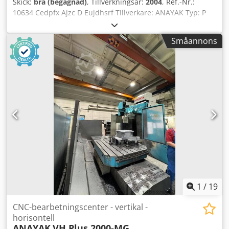
Skick:
bra (begagnad)
, Tillverkningsår:
2004
, Ref.-Nr.:
10634 Cedpfx Ajzc D Eujdhsrf Tillverkare: ANAYAK Typ: P
3200 Tillverkningsår: 2004 Styrtyp: CNC-styrning
Styrsystem: Heidenhain Lagerplats: Halberstadt
Småannons
Ursprungsland: Tyskland X-rörelse: 3200 mm Y-rörelse:
1400 mm Z-rörelse: 750 mm Bordstorlek (lxb): 3200 x 1400
mm Spindelgångtid: 23.291 h Styrning på: 83.301 h Maskin
på: 73.907 h Programmets körtid: 27.807 h
1
/
19
CNC-bearbetningscenter - vertikal -
horisontell
ANAYAK
VH Plus 2000-MG