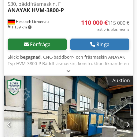
530, bäddfräsmaskin, F
ANAYAK
HVM-3800-P
110 000 €
Hessisch Lichtenau
115 000 €
1 139 km
Fast pris plus moms
Förfråga
Ringa
Skick:
begagnad
, CNC-bäddborr- och fräsmaskin ANAYAK
Typ HVM-3800-P Bäddfräsmaskin, konstruktion liknande en
plattborrmaskin med fast bord Maskinnr: M-20021203
Tillverkningsår 2002 "Renoverad 2025" Maskinen kommer
Auktion
att verkstadsrenoveras under 2025 och kan därefter
besiktigas på lager i 37235 Hessisch Lichtenau.
Rörelsebanor X: 3200 mm, Y: 1200 mm, Z: 1500 mm
Bordstorlek 3800 x 1200 mm T-spår 8 st, 22 mm spårvidd,
130 mm avstånd Bordbelastning max 25 ton (fast bord –
nästintill obegränsad belastning) Spindelupptag ISO 50
(DIN69871-A) (dragtapp DIN 69872-B) Spindelvarvtal 60–
4000 v/min, steglöst Matningshastighet upp till 10 000
mm/min, steglöst Snabbtravers i X + Y: 20 m/min