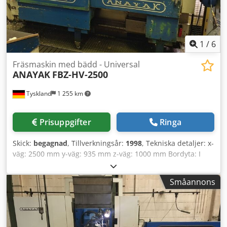
1
/
6
Fräsmaskin med bädd - Universal
ANAYAK
FBZ-HV-2500
Tyskland
1 255 km
Prisuppgifter
Ringa
Skick:
begagnad
, Tillverkningsår:
1998
, Tekniska detaljer: x-
väg: 2500 mm y-väg: 935 mm z-väg: 1000 mm Bordyta: I
1615 x 800 mm Bordyta: II 800 x 800 mm
Spindelupptagning ISO: 50 Spindelvarvtalsområde: 60 -
Småannons
3000 varv/min Cjdpfx Ajzc I Ndedhsrf Matningshastighet: 1
- 3000 mm/min Snabbgångshastighet: 10 m/min Totalt
effektbehov: 45 kW Maskinvikt ca.: 18,5 t Platsbehov ca.: 5 x
5 x 4 m med CNC-styrning HEIDENHAIN TNC 426