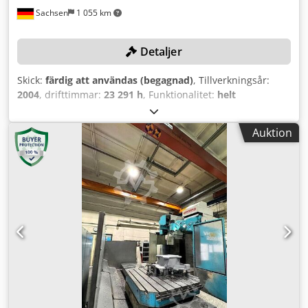
Sachsen
1 055 km
Detaljer
Skick:
färdig att användas (begagnad)
, Tillverkningsår:
2004
, drifttimmar:
23 291 h
, Funktionalitet:
helt
fungerande
, rörelseavstånd X-axel:
3 200 mm
, Y-axelns
rörelse:
1 400 mm
, rörelseavstånd Z-axel:
750 mm
,
Auktion
bordlängd:
3 200 mm
, bordbredd:
1 400 mm
, TEKNISKA
DETALJER Rörelse X-axel: 3.200 mm Crjdpfxjy R Dn Ho
Adhef Rörelse Y-axel: 1.400 mm Rörelse Z-axel: 750 mm
Bordstorlek: 3.200 x 1.400 mm MASKINDETALJER
Styrningstyp: CNC Styrsystem: Heidenhain Drifttimmar
Spindeltid: 23.291 h Programtid: 27.807 h Påslagstid
styrsystem: 83.301 h Påslagstid maskin: 73.907 h