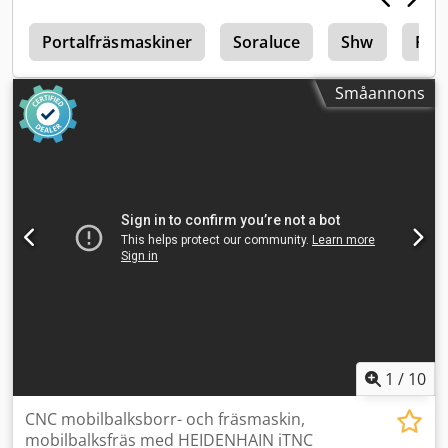
med CNC-styrsystem HEIDENHAIN TNC 426 B-axel bord
n
runt 360° Horisontellt - Vertikalt automatiskt svängbart
Portalfräsmaskiner
Soraluce
Shw
Fpt
fräshuvud Diverse tillbehör
Småannons
1
/
10
CNC mobilbalksborr- och fräsmaskin,
mobilbalksfräs med HEIDENHAIN iTNC