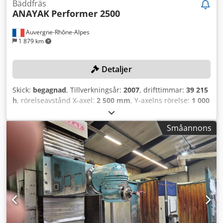
Bäddfräs
ANAYAK
Performer 2500
Auvergne-Rhône-Alpes
1 879 km
Detaljer
Skick:
begagnad
, Tillverkningsår:
2007
, drifttimmar:
39 215
h
, rörelseavstånd X-axel:
2 500 mm
, Y-axelns rörelse:
1 000
mm
, rörelseavstånd Z-axel:
1 100 mm
, spindelhastighet
(max):
4 000 varv/min
, kontrollermodell:
Fanuc 18i-MB
,
Småannons
TEKNISKA DETALJER Rörelseväg X-axel: 2 500 mm
Rörelseväg Y-axel: 1 000 mm Rörelseväg Z-axel: 1 100 mm
Bordsmått: 2 700 × 850 mm Bordbelastning: 6 000 kg
Spindelmontering: ISO 50 – DIN 69871 AD Spindeleffekt:
22/26 kW Spindelhastighet: 60–4 000 varv/min Växelsteg: 2
Arbetsmatning: 20 m/min Snabbmatning: 10 m/min Axlar:
A- och B-axel Delning: 2,5° MASKINDETALJER CNC-styrning:
Fanuc 18i-MB Kylvätsketryck genom spindeln: 23 bar
Maskinvikt: 16 ton Drifttimmar: 39 215 timmar