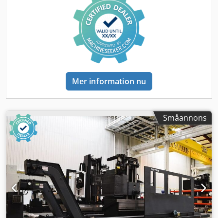
helst enligt överenskommelse. Demontering, lastning etc.
är köparens ansvar. En 2-tons gaffeltruck och en 5-tons
traverskran för "smådels-hantering" står till förfogande.
_____ Våra allmänna villkor gäller, dessutom tar säljaren
inget ansvar för skriv- eller dataöverföringsfel. Skicket på
de erbjudna artiklarna motsvarar ålder och visade bilder.
Crjdpfxsy Uy Ece Adhjf Teknik och slitage motsvarar
artikelns ålder. Begagnade maskiner säljs endast till
Mer information nu
näringsidkare och utan garanti.
Småannons