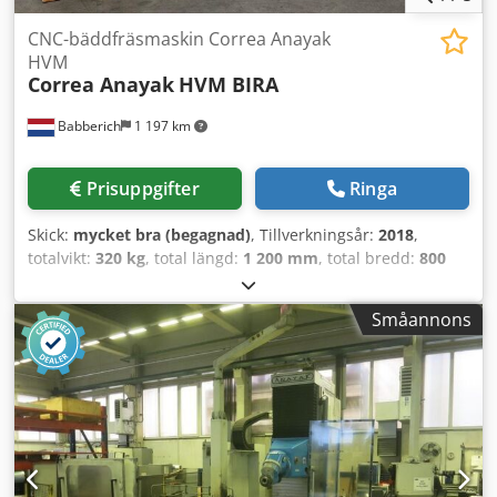
CNC-bäddfräsmaskin Correa Anayak
HVM
Correa Anayak
HVM BIRA
Babberich
1 197 km
Prisuppgifter
Ringa
Skick:
mycket bra (begagnad)
, Tillverkningsår:
2018
,
totalvikt:
320 kg
, total längd:
1 200 mm
, total bredd:
800
mm
, total höjd:
700 mm
, CNC-sängfräsmaskin Correa
Anayak - HVM BIRA MACH-ID 9374 Crsdezcpg Djpfx Adhjf
Småannons
Tillverkare: Correa Anayak Typ: HVM BIRA Tillverkningsår:
2018 Spindelupptagning ISO 50 (DIN 69871-B) Dragbult
enligt DIN 69872-B Dragningskraft 1900 daN Automatisk B-
axel, indexering 1,0° Automatisk C-axel, indexering 2,5°
Effekt vid 60/100 % intermittens: 22/30 kW Varvtalsområde:
60 – 3000 varv/min 2 varvtalssteg Automatisk smörjning
(luft-olja) Växellåda: ZykloPalloid, Klingelnberg-system,
HPG-5, kvalitetsklass 6 enligt DIN 3965 Längd: 1200 mm