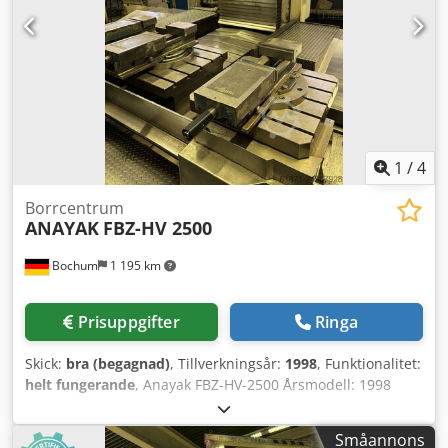
påslagningstid: 93 170 h Programkörtid: 41 859 h
1
/
4
Borrcentrum
ANAYAK
FBZ-HV 2500
Bochum
1 195 km
Prisuppgifter
Ringa
Skick:
bra (begagnad)
, Tillverkningsår:
1998
, Funktionalitet:
helt fungerande
, Anayak FBZ-HV-2500 Årsmodell: 1998
Maskinnummer: M-980610 Styrsystem: Heidenhain TNC
426 Csdpsy Tqb Eefx Adhsrf Rörelse X/Y/Z: 2500/900/975
Småannons