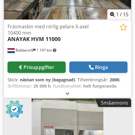
1
/
15
Fräsmaskin med rörlig pelare X-axel
10400 mm
ANAYAK
HVM 11000
Babberich
1 197 km
Prisuppgifter
Ringa
Skick:
nästan som ny (begagnad)
, Tillverkningsår:
2000
,
drifttimmar:
25 000 h
, Funktionalitet:
helt fungerande
,
rörelseavstånd X-axel:
10 300 mm
, Y-axelns rörelse:
2 000
mm
, rörelseavstånd Z-axel:
1 800 mm
, fräshuvudets
Småannons
position:
2.5 x 2.5 °
, monteringsdiameter:
50 mm
,
matningshastighet X-axeln:
10 m/min
, matningshastighet
Y-axel:
10 m/min
, matningshastighet Z-axel:
10 m/min
,
spindelhastighet (max):
3 000 varv/min
, spindelhastighet
(min.):
60 varv/min
, total bredd:
50 000 mm
, total höjd: