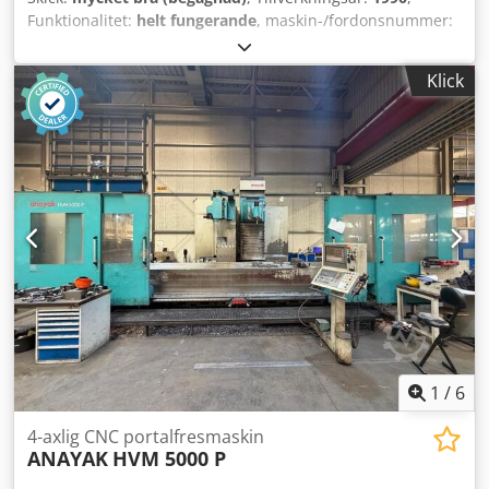
Funktionalitet:
helt fungerande
, maskin-/fordonsnummer:
HVM-7870
, CNC: Heidenhain TNC 620 Slaglängd: X-axel 2
700 mm Y-axel (tvärgående) 1 200 mm Z-axel (vertikal) 1
Klick
000 mm Matningshastigheter: Matningshastighet, alla
axlar 2–10 000 mm/min Snabbtrav, alla axlar 10 000
mm/min Arbetsbord Mått 3 300 x 1 000 mm Max.
bordbelastning 5 ton/m² Frässpindel Verktygshållare ISO
50, DIN 69871 Dragstift DIN 69872, form A Min./max.
spindelhastighet 20–4 000 varv/min Effekt 30 kW
Automatisk spindelhuvudsjustering 2,5 ° i båda
spindelhuvudaxlarna Crjdpfx Aeztbrlsdhof Verktygsbyte
Verktygsplatser 40 Max. verktygsdiameter 115 mm
Utrymme för sekundära verktyg 200 mm Max.
verktygslängd 350 mm Max. verktygsvikt 25 kg Verktygsbyte
endast i horisontellt spindelläge
1
/
6
4-axlig CNC portalfresmaskin
ANAYAK
HVM 5000 P