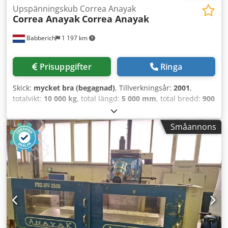
Upspänningskub Correa Anayak
Correa Anayak
Correa Anayak
Babberich
1 197 km
Prisuppgifter
Ringa
Skick:
mycket bra (begagnad)
, Tillverkningsår:
2001
,
totalvikt:
10 000 kg
, total längd:
5 000 mm
, total bredd:
900
mm
, total höjd:
900 mm
, Upplåsningskub Correa Anayak
MACH-ID 9393 Tillverkare: Correa Anayak Tillverkningsår:
Småannons
2001 Cedpfszcn E Sox Adhorf Antal T-spår: 7 Spåravstånd:
130 mm T-spårsmått: 22 mm Antal T-spårade sidor: 1
Längd: 5000 mm Bredd: 900 mm Höjd: 900 mm Vikt: 10000
kg Vänligen notera: Informationen på denna sida har
sammanställts av oss samt, i den mån det varit möjligt,
erhållits från tillverkaren. Informationen ges i god tro, men
dess riktighet kan inte garanteras. Informationen utgör
därmed ingen utfästelse eller avtalsvillkor. Vi
rekommenderar att du kontrollerar alla viktiga detaljer.