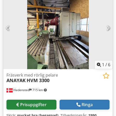
1
/
6
Fräsverk med rörlig pelare
ANAYAK
HVM 3300
Hedensted
715 km
Prisuppgifter
Ringa
Skick:
mycket bra (begagnad)
, Tillverkningsår:
1990
,