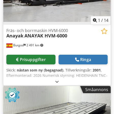
1
/
14
Fräs- och borrmaskin HVM-6000
Anayak
ANAYAK HVM-6000
Burgos
2 491 km
Prisuppgifter
Ringa
Skick:
nästan som ny (begagnad)
, Tillverkningsår:
2001
,
Eftermonterad: 2026 Numerisk styrning: HEIDENHAIN TNC-
426 Tekniska egenskaper: Mått: Bordsmått: 6000 x 1000
mm Antal T-spår: 7 T-spårens mått: 22 mm Axelns
Småannons
rörelseområde: Längsgående rörelse X: 5300 mm Vertikal
rörelse Y: 1050 mm Transversal rörelse Z: 1500 mm Vertikal
kapacitet (VC): 80 - 1130 Fräshuvud: Huvudtyp: Fast,
frontmonterat Verktygsspännsystem: Hydrauliskt Konisk
spännhylsa: ISO 50 (DIN 69871) / Dragstift: DIN 69872-B