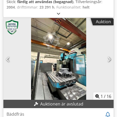
Skick:
färdig att användas (begagnad)
, Tillverkningsår:
2004
, drifttimmar:
23 291 h
, Funktionalitet:
helt
fungerande
, rörelseavstånd X-axel:
3 200 mm
, Y-axelns
rörelse:
1 400 mm
, rörelseavstånd Z-axel:
750 mm
,
Auktion
bordlängd:
3 200 mm
, bordbredd:
1 400 mm
, TEKNISKA
DETALJER Rörelse X-axel: 3.200 mm Rörelse Y-axel: 1.400
mm Rörelse Z-axel: 750 mm Bordstorlek: 3.200 x 1.400 mm
MASKINDETALJER Styrningstyp: CNC Styrsystem:
Heidenhain Drifttimmar Csdjy R Dn Hopfx Ag Usha
Spindeltid: 23.291 h Programtid: 27.807 h Påslagstid
styrsystem: 83.301 h Påslagstid maskin: 73.907 h
1
/
16
Auktionen är avslutad
Bäddfräs