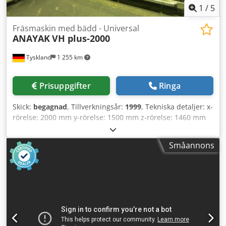
1
/
5
Fräsmaskin med bädd - Universal
ANAYAK
VH plus-2000
Tyskland
1 255 km
Prisuppgifter
Ringa
Skick:
begagnad
, Tillverkningsår:
1999
, Tekniska detaljer: x-
rörelse: 2000 mm y-rörelse: 1500 mm z-rörelse: 1460 mm
Frässpindelmotor: 35/30 kW Spindelupptagning ISO: 50
Spindelvarvtal: 24 - 3000 varv/min Bordstorlek: 1350 x 1550
Småannons
mm Bordbelastning: 6 t Matningshastighet: 10 - 3000
mm/min Snabbgångshastighet: 10 m/min Total
effektbehov: 48 kW Maskinvikt ca: 24 t med CNC-styrsystem
HEIDENHAIN TNC 426 B-axel bord runt 360° Chodpfx Agjv
Rdzbo Uja Horisontellt - Vertikalt automatiskt svängbart
fräshuvud Diverse tillbehör