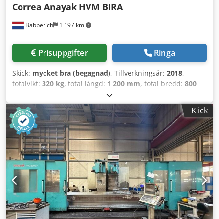
Correa Anayak
HVM BIRA
Babberich
1 197 km
Prisuppgifter
Ringa
Skick:
mycket bra (begagnad)
, Tillverkningsår:
2018
,
totalvikt:
320 kg
, total längd:
1 200 mm
, total bredd:
800
mm
, total höjd:
700 mm
, CNC-sängfräsmaskin Correa
Anayak - HVM BIRA MACH-ID 9374 Tillverkare: Correa
Klick
Anayak Typ: HVM BIRA Tillverkningsår: 2018
Spindelupptagning ISO 50 (DIN 69871-B) Dragbult enligt
DIN 69872-B Dragningskraft 1900 daN Cedpjzcpg Djfx Ag
Uoha Automatisk B-axel, indexering 1,0° Automatisk C-axel,
indexering 2,5° Effekt vid 60/100 % intermittens: 22/30 kW
Varvtalsområde: 60 – 3000 varv/min 2 varvtalssteg
Automatisk smörjning (luft-olja) Växellåda: ZykloPalloid,
Klingelnberg-system, HPG-5, kvalitetsklass 6 enligt DIN
3965 Längd: 1200 mm Bredd: 800 mm Höjd: 700 mm Vikt:
320 kg Observera: Informationen på denna sida har
sammanställts av oss efter bästa förmåga, och i den mån