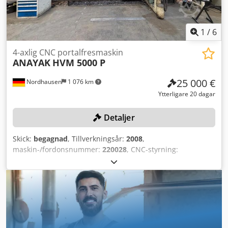
det varit möjligt, från tillverkaren. Informationen lämnas i
god tro, men korrekthet kan inte garanteras. De utgör
således varken utfästelser eller avtalsvillkor. Vi
1
/
6
rekommenderar att alla viktiga detaljer kontrolleras.
4-axlig CNC portalfresmaskin
ANAYAK
HVM 5000 P
25 000 €
Nordhausen
1 076 km
Ytterligare 20 dagar
Detaljer
Skick:
begagnad
, Tillverkningsår:
2008
,
maskin-/fordonsnummer:
220028
, CNC-styrning:
HEIDENHAIN iTNC 530, rörelseområde X-axeln 4300 mm, Y-
axeln 1500 mm, Z-axeln 1300 mm, bordsstorlek 4970 mm x
1200 mm, max. bordsbelastning 15 000 kg/m²,
verktygsfäste ISO 50, fleraxlig fräshuvud 45°,
vinkelpositionering automatiskt för axlarna B och A,
spindelmotoreffekt 22 kW, rotationslås hydrauliskt,
arbetsmatning 10 000 mm/min, snabbmatning 20 000