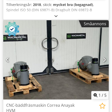
Tillverkningsår:
2018
, skick:
mycket bra (begagnad)
,
Spindel ISO 50 (DIN 69871-B) Dragbult DIN 69872-B
Spännkraft: 1900 daN Automatisk B-axel: 1,0 grad
Automatisk C-axel: 2,5 grad Chjdpfxeyf Dp Ee Ag Uoa Effekt
Småannons
vid 60/100 %: 22/30 kW Varvtalsområde: 60–3000 min⁻¹ 2-
stegs varvtalsområde Automatisk smörjning (luft-olja)
Växellåda: cyklo-palloid, Klingelnberg-system, HPG-5
kvalitetsnivå 6 enligt DIN 3965 Längd: 1200 mm Bredd: 800
mm Höjd: 700 mm Vikt: 320 kg Observera: Informationen
på denna sida har samlats in efter bästa förmåga och, i
möjligaste mån, från tillverkaren. Informationen lämnas i
god tro, men noggrannheten kan inte garanteras. Detta
utgör varken garanti eller avtalsvillkor. Vi rekommenderar
att du kontrollerar alla viktiga detaljer.
1
/
5
CNC-bäddfräsmaskin Correa Anayak
HVM