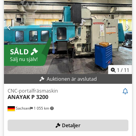
skick okänt Maskinen är fortfarande ansluten till el Csdpfx
Agjypxtaj Uoha Traverskran för lastning finns tillgänglig
SÅLD
Sälj nu själv!
1
/
11
Auktionen är avslutad
CNC-portalfräsmaskin
ANAYAK
P 3200
Sachsen
1 055 km
Detaljer