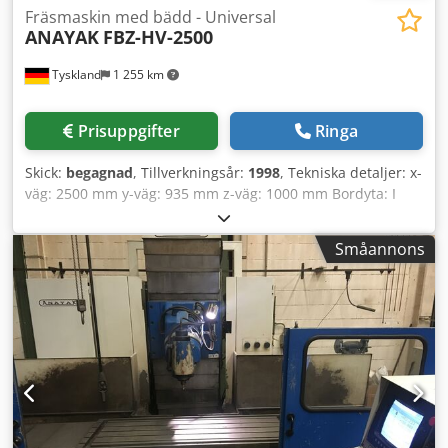
Fräsmaskin med bädd - Universal
ANAYAK
FBZ-HV-2500
Tyskland
1 255 km
Prisuppgifter
Ringa
Skick:
begagnad
, Tillverkningsår:
1998
, Tekniska detaljer: x-
väg: 2500 mm y-väg: 935 mm z-väg: 1000 mm Bordyta: I
1615 x 800 mm Bordyta: II 800 x 800 mm
Spindelupptagning ISO: 50 Spindelvarvtalsområde: 60 -
Småannons
3000 varv/min Matningshastighet: 1 - 3000 mm/min
Snabbgångshastighet: 10 m/min Totalt effektbehov: 45 kW
Maskinvikt ca.: 18,5 t Platsbehov ca.: 5 x 5 x 4 m med CNC-
styrning HEIDENHAIN TNC 426 Universalfräshuvud - C-axel
automatisk horisontell-vertikal - mellanlägen manuellt
justerbara Cjdpfx Aszc I Ndog Uoha Bord II utförd som B-
axel (roterande bord) Kylmedelsanordning och
spåntransportör