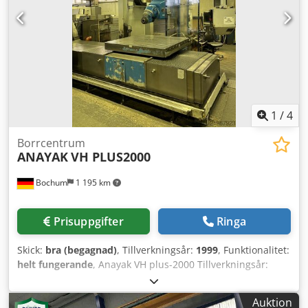
1
/
4
Borrcentrum
ANAYAK
VH PLUS2000
Bochum
1 195 km
Prisuppgifter
Ringa
Skick:
bra (begagnad)
, Tillverkningsår:
1999
, Funktionalitet:
helt fungerande
, Anayak VH plus-2000 Tillverkningsår:
1999 Maskinnummer: M-991103 Styrsystem: Heidenhain
TNC426CB Nettovikt: 24 t Cedsy Tqbxspfx Ag Usha Rörelse
Auktion
X/Y/Z: 2000/1300/1460