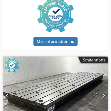
Hydrauliskt Konisk spännhylsa: ISO 50 (DIN 69871) /
Dragstift: DIN 69872-B Varvtalsområde: 60 - 3000 varv/min
Spindelns effekt: 22/30 kW Matningshastigheter:
Matningshastighet: 5000 mm/min Snabbmatning (X, Y, Z):
10000 mm/min Vikt och mått: Maximal vikt på bordet: Ej
fastställt Maskinens ungefärliga vikt: 43 000 kg Maskinens
ungefärliga mått: 11 560 x 6150 x 3538 mm Tillbehör:
Skydd: 2 skjutdörrar fram Automatiskt verktygsbyte: ATC40
Mer information nu
Spåntransportör: 2 längsgående, gångjärnstyp Elektroniskt
handhjul: HR-410 Kylvätska: Extern Försäljningsvillkor:
Garanti: 6 månader för mekaniska delar Pris och
försäljningsvillkor: På förfrågan Se alla tekniska
Småannons
egenskaper.