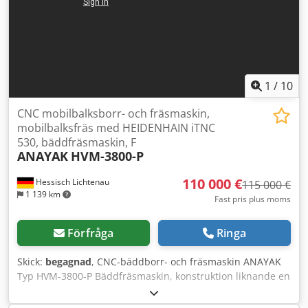
1
/
10
CNC mobilbalksborr- och fräsmaskin,
mobilbalksfräs med HEIDENHAIN iTNC
530, bäddfräsmaskin, F
ANAYAK
HVM-3800-P
110 000 €
Hessisch Lichtenau
115 000 €
1 139 km
Fast pris plus moms
Förfråga
Ringa
Skick:
begagnad
, CNC-bäddborr- och fräsmaskin ANAYAK
Typ HVM-3800-P Bäddfräsmaskin, konstruktion liknande en
plattborrmaskin med fast bord Maskinnr: M-20021203
Tillverkningsår 2002 "Renoverad 2025" Maskinen kommer