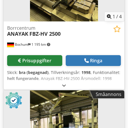
1
/
4
Borrcentrum
ANAYAK
FBZ-HV 2500
Bochum
1 195 km
Prisuppgifter
Ringa
Skick:
bra (begagnad)
, Tillverkningsår:
1998
, Funktionalitet:
helt fungerande
, Anayak FBZ-HV-2500 Årsmodell: 1998
Maskinnummer: M-980610 Styrsystem: Heidenhain TNC
426 Rörelse X/Y/Z: 2500/900/975 Chsdpfx Asy Tqb Eog Uoa
Småannons