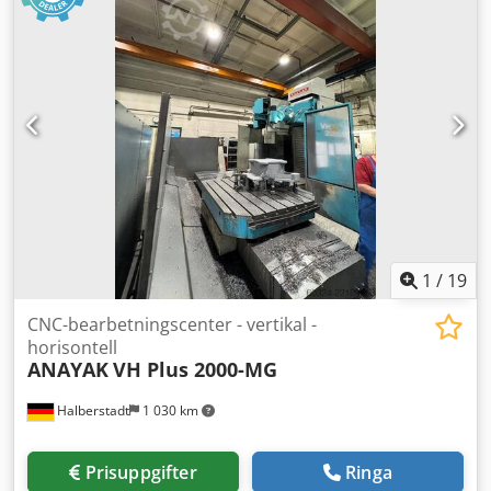
Spindelgångtid: 23.291 h Styrning på: 83.301 h Maskin på:
73.907 h Programmets körtid: 27.807 h
1
/
19
CNC-bearbetningscenter - vertikal -
horisontell
ANAYAK
VH Plus 2000-MG
Halberstadt
1 030 km
Prisuppgifter
Ringa