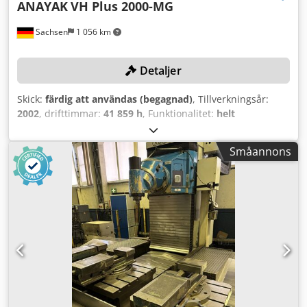
ANAYAK
VH Plus 2000-MG
Sachsen
1 056 km
Detaljer
Skick:
färdig att användas (begagnad)
, Tillverkningsår:
2002
, drifttimmar:
41 859 h
, Funktionalitet:
helt
fungerande
, rörelseavstånd X-axel:
2 000 mm
, Y-axelns
rörelse:
1 500 mm
, rörelseavstånd Z-axel:
1 500 mm
,
Småannons
styrtillverkare:
Heidenhain
, TEKNISKA DETALJER Rörelse X-
axel: 2 000 mm Rörelse Y-axel: 1 500 mm Rörelse Z-axel: 1
500 mm Antal stationer: 90 Huvud och rundbord: 1 600 x 1
450 mm MASKINDETALJER Styrsystem: CNC Styrning:
Heidenhain Codpfjy R Dnaox Ag Ujha Drifttimmar
Styrsystemets påslagningstid: 106 253 h Maskinens
påslagningstid: 93 170 h Programkörtid: 41 859 h