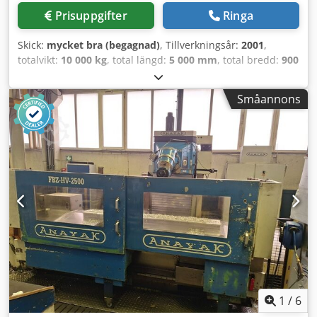
Prisuppgifter
Ringa
Skick:
mycket bra (begagnad)
, Tillverkningsår:
2001
,
totalvikt:
10 000 kg
, total längd:
5 000 mm
, total bredd:
900
mm
, total höjd:
900 mm
, Upplåsningskub Correa Anayak
Chjdpfxszcn E Se Ag Uoa MACH-ID 9393 Tillverkare: Correa
Småannons
Anayak Tillverkningsår: 2001 Antal T-spår: 7 Spåravstånd:
130 mm T-spårsmått: 22 mm Antal T-spårade sidor: 1
Längd: 5000 mm Bredd: 900 mm Höjd: 900 mm Vikt: 10000
kg Vänligen notera: Informationen på denna sida har
sammanställts av oss samt, i den mån det varit möjligt,
erhållits från tillverkaren. Informationen ges i god tro, men
dess riktighet kan inte garanteras. Informationen utgör
därmed ingen utfästelse eller avtalsvillkor. Vi
rekommenderar att du kontrollerar alla viktiga detaljer.
1
/
6