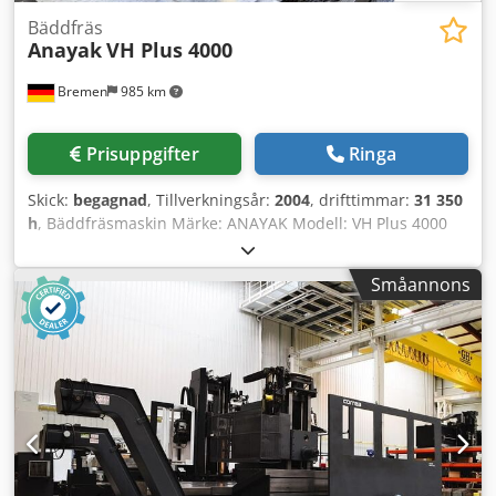
500 € för nödvändig utrustning.
Bäddfräs
Anayak
VH Plus 4000
Bremen
985 km
Prisuppgifter
Ringa
Skick:
begagnad
, Tillverkningsår:
2004
, drifttimmar:
31 350
h
, Bäddfräsmaskin Märke: ANAYAK Modell: VH Plus 4000
Tillverkningsår: 2004 Spindeltimmar: ca. 31 500 h
Styrsystem: Heidenhain 530 Bordstorlek: 4200 x 1100 mm
Småannons
Chodpfxjy Uy Eco Ag Usa Rörelsebanor: x: 4000, y: 1200, z:
1500 mm Max varvtal: 5000 rpm Max matningshastighet:
10 000 mm/min Upphämtningsplats: Bremen Maskinen är
dagligen i drift, därför kan drifttimmarna öka. En visning är
möjlig när som helst enligt överenskommelse.
Demontering, lastning etc. är köparens ansvar. En 2-tons
gaffeltruck och en 5-tons traverskran för "smådels-
hantering" står till förfogande. _____ Våra allmänna villkor
gäller, dessutom tar säljaren inget ansvar för skriv- eller