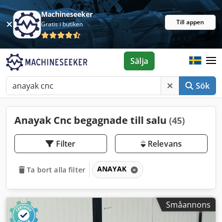
Machineseeker
Till appen
Gratis i butiken
Sälja
Sök
Anayak Cnc begagnade till salu
(45)
Filter
Relevans
ANAYAK
Ta bort alla filter
Småannons