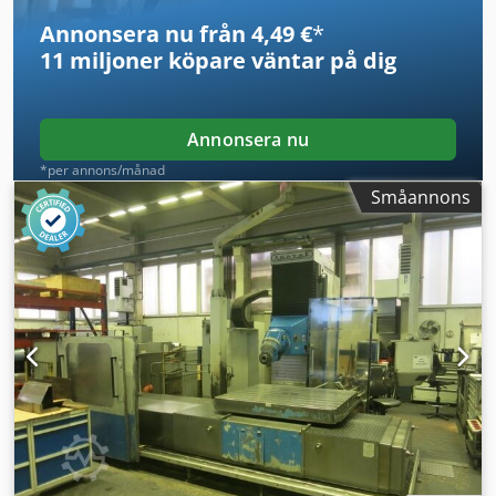
mm/min, med kylsystem, totalt antal spindeltimmar 25 496
Annonsera nu från 4,49 €
*
timmar. Cjdpfx Agszn A U Ro Usha
11 miljoner köpare
väntar på dig
Annonsera nu
*per annons/månad
Småannons