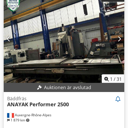
1
/
31
Auktionen är avslutad
Bäddfräs
ANAYAK
Performer 2500
Auvergne-Rhône-Alpes
1 879 km