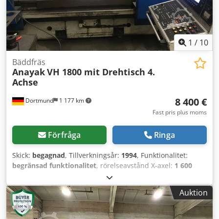
1
/
10
Bäddfräs
Anayak
VH 1800 mit Drehtisch 4.
Achse
8 400 €
Dortmund
1 177 km
Fast pris plus moms
Förfråga
Ringa
Skick:
begagnad
, Tillverkningsår:
1994
, Funktionalitet:
begränsad funktionalitet
, rörelseavstånd X-axel:
1 600
mm
, Y-axelns rörelse:
800 mm
, rörelseavstånd Z-axel:
900
mm
, bordbredd:
700 mm
, bordlängd:
1 800 mm
, Anayak
Auktion
VH 1800 sängfräsmaskin med 4:e axel Styrning Heidenhain
TNC 415 B 4:e axel som rundbord, borddiameter ca 530
mm Verktygsupptagning SK 50 Maskinen fungerar, vidare