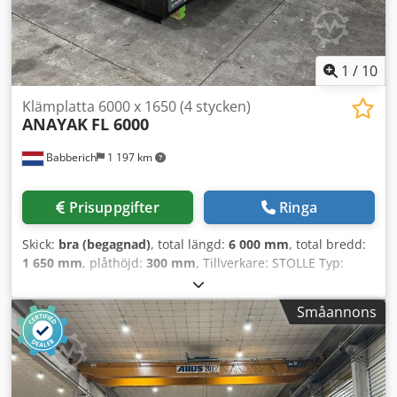
1
/
10
Klämplatta 6000 x 1650 (4 stycken)
ANAYAK
FL 6000
Babberich
1 197 km
Prisuppgifter
Ringa
Skick:
bra (begagnad)
, total längd:
6 000 mm
, total bredd:
1 650 mm
, plåthöjd:
300 mm
, Tillverkare: STOLLE Typ:
GJUTJÄRNS... Tillverkningsår: 2004 Codpfxewpva Eo Ag
Uoha Specifikationer Metriskt US Standard Längd: 6000
Småannons
mm Bredd: 1650 mm Höjd: 300 mm Antal T-spår: 6 Avstånd
mellan T-spår / Steg: 250 mm T-spårsstorlek: 27 mm Vikt
per platta ca: 7200 kg Antal matchande delar: 4
Dimensioner (uppskattat) Längd: 6000 mm Bredd: 1650
mm Höjd: 300 mm Vikt: 7200 kg Vänligen observera: