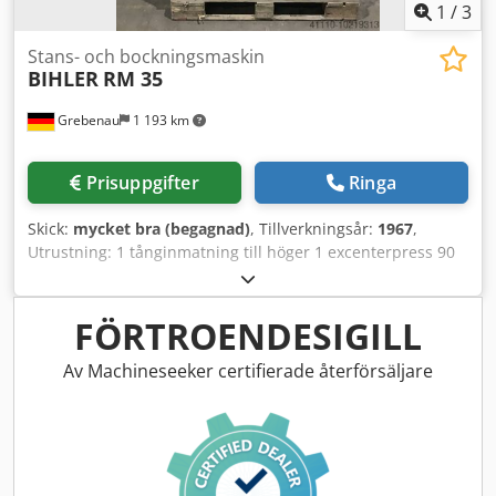
1
/
3
Stans- och bockningsmaskin
BIHLER
RM 35
Grebenau
1 193 km
Prisuppgifter
Ringa
Skick:
mycket bra (begagnad)
, Tillverkningsår:
1967
,
Utrustning: 1 tånginmatning till höger 1 excenterpress 90
kN 2 smala slädeaggregat 3 normala slädeaggregat
Arbetsområde: Crjdpfol D N Hvex Ad Iof Trådtjocklek: 0,5 -
3,5 mm Bandbredd: max 32 mm Inmatningslängd: max 170
FÖRTROENDESIGILL
mm Kapacitet: max 250/min
Av Machineseeker certifierade återförsäljare