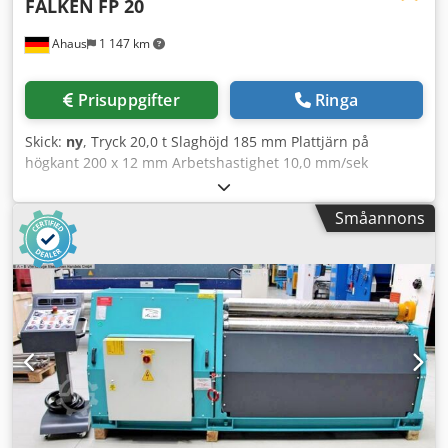
FALKEN
FP 20
Ahaus
1 147 km
Prisuppgifter
Ringa
Skick:
ny
, Tryck 20,0 t Slaghöjd 185 mm Plattjärn på
högkant 200 x 12 mm Arbetshastighet 10,0 mm/sek
Returhastighet 10,0 mm/min Arbetshöjd 930 mm Bord: 480
x 1060 mm Total effektbehov 2,2 kW Motor 400 Volt 50 Hz
Småannons
Oljevolym 12,0 liter Vikt 530 kg Mått L-B-H 1150 x 480 x
1400 mm Utrustning: - Elektrohydraulisk horisontell
bockningsmaskin - Stort, robust maskinbord i härdat stål
Cjdpfx Adjxabtvo Iorf - Maskin av härdat och slipat
smidestål - Digital display för slaginställning *
Programmering av 1x bockningsändpunkt och 1x
returpunkt möjlig - 1x verktygssats (1x bockstempel / 1x 1V-
matris) * Bockstempel: Vinkel 60°, bockningsradie: 5,0 mm
* Matris: Vinkel 60°, V-öppning: 63,0 mm - Steglös
inställning av bockningshastighet och presskraft - 1x
manuell materialanslag - Friflytande dubbel fotpedal -