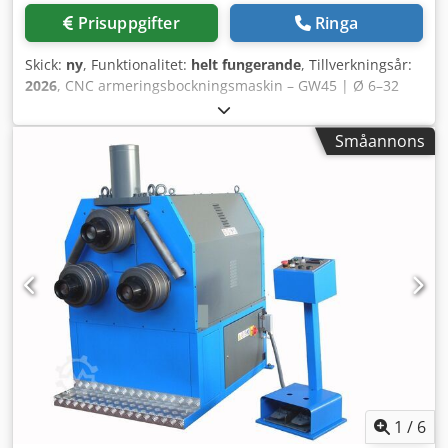
Prisuppgifter
Ringa
Skick:
ny
, Funktionalitet:
helt fungerande
, Tillverkningsår:
2026
, CNC armeringsbockningsmaskin – GW45 | Ø 6–32
mm | 4 kW | 24 månaders garanti CNC-styrd
armeringsbockningsmaskin för medeltung till tung
Småannons
armeringsbearbetning. GW45 har en stor 360 mm vridskiva
och klarar armeringsjärn med diameter från 6 till 32 mm.
Kompakt och mobil design som passar både verkstad och
byggarbetsplats. Viktiga specifikationer:
Armeringsdiameter: 6–32 mm Skivdiameter: 360 mm
Motoreffekt: 4 kW Elanslutning: 380 V Maskinvikt: 270 kg
Mått: 880 × 850 × 800 mm ✅ CNC-styrning –
programmerbara bockningsvinklar ✅ Stor 360 mm
vridskiva för tung armering Csdey Swpgepfx Ad Iorf ✅
Kompakt & mobil – lämpad för byggarbetsplats ✅ Alla
reservdelar i lager – motor, bockningsskivor, styr-elektronik
✅ 12 månaders garanti ✅ CE-certifierad | Teknisk support
tillgänglig
1
/
6