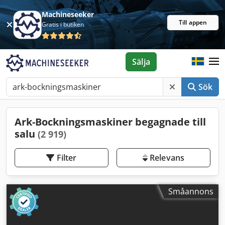
Machineseeker
Till appen
Gratis i butiken
Sälja
Sök
Ark-Bockningsmaskiner begagnade till
salu
(2 919)
Filter
Relevans
Småannons