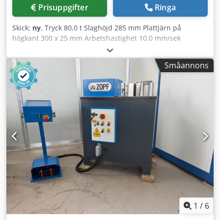
Prisuppgifter
Ringa
Skick:
ny
, Tryck 80,0 t Slaghöjd 285 mm Plattjärn på
högkant 300 x 25 mm Arbetshastighet 10,0 mm/sek
Returhastighet 10,0 mm/min Arbetshöjd 930 mm Bord: 750
x 1425 mm Totalt effektbehov 10,0 kW Motor 400 Volt 50 Hz
Småannons
Oljevolym 120 l Vikt 1700 kg Mått L-B-H 1500 x 750 x 1800
mm Utrustning: - Elektrohydraulisk horisontell
bockningsmaskin - Stort, robust maskinbord av härdat stål
- Maskin av härdat och slipat smidestål - Digital display för
slaginställning * Programmering av 1x böjändpunkt & 1x
återgångspunkt möjlig - 1x verktygssats (1x bockstempel /
1x 1V matris) * Bockstempel .. Grad: 60° / Bockradie: 5,0
mm * Matris .. Grad: 85° / V-öppning: 100,0 mm
Crjdjxabhaopfx Ad Isf - Steglös inställning av
bockningshastighet & presskraft - 1x manuell
materialanslag - Fritt rörlig dubbel fotpedal - Maskinen kan
förflyttas med palltruck/gaffeltruck - Bruksanvisning
1
/
6