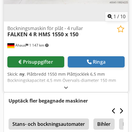
Maskinen kan flyttas med pall- eller gaffeltruck -
Bruksanvisning
1
/
10
Bockningsmaskin för plåt - 4 rullar
FALKEN
4 R HMS 1550 x 150
Ahaus
1 147 km
Prisuppgifter
Ringa
Skick:
ny
, Plåtbredd 1550 mm Plåttjocklek 6,5 mm
Bockningskapacitet 4,5 mm Övervals-diameter 150 mm
Sidovalsdiameter 130 mm Undervals-diameter 150 mm
Max. avstånd övervals till undervals 20,0 mm Totalt
effektbehov 2,2 + 1,5 kW Maskinvikt ca 2370 kg Mått L-B-H
Upptäck fler begagnade maskiner
3300 x 1150 x 1110 mm Utställningsmaskin – NY Aldrig
varit i bruk (!!) Särskilt pris på förfrågan Utrustning: -
Elektrohydraulisk 4-vals rundbockningsmaskin * med
r
driven över- och undervals * robust svetsad konstruktion -
Stans- och bockningsautomater
Bihler
Boc
Användningsområde: * lätt till tung plåtbearbetning