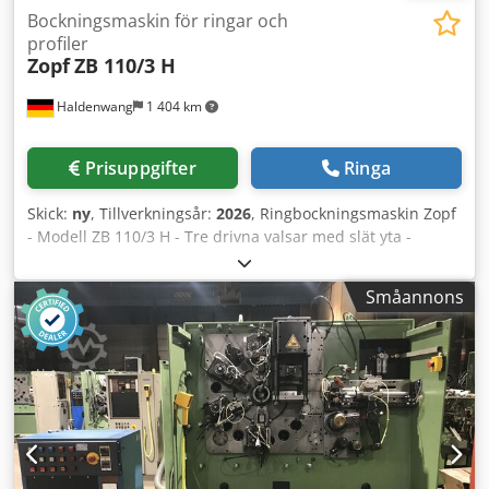
Bockningsmaskin för ringar och
profiler
Zopf
ZB 110/3 H
Haldenwang
1 404 km
Prisuppgifter
Ringa
Skick:
ny
, Tillverkningsår:
2026
, Ringbockningsmaskin Zopf
- Modell ZB 110/3 H - Tre drivna valsar med slät yta -
Hydraulisk inställning av den övre valsen - Arbetsläge
horisontellt och vertikalt - Digital visning med
Småannons
minnesfunktion - Lager för axlar med koniska rullager -
Användning av utbytbara glidskenor på styrsläden -
Valsdiameter 260 mm - Axeldiameter 80 mm - Axelvarv 7
varv/min - Drivmotor 2,2 kW - Tryckkraft hydraulcylinder
270 kN - Böjkapacitet upp till 100x15 mm stående -
Rundrör upp till 120x2 mm - Vinkeljärn 80x80x10 mm - Vikt
1400 kg Cedpodkxibjfx Ad Ierf