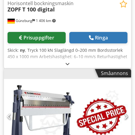
Horisontell bockningsmaskin
ZOPF
T 100 digital
Günzburg
1 406 km
Prisuppgifter
Ringa
Skick:
ny
, Tryck 100 kN Slaglängd 0–200 mm Bordsstorlek
450 x 1000 mm Arbetshastighet: 6–10 mm/s Returhastighet
20 mm/s Arbetshöjd 900 mm Verktygshöjd max. 200 mm
Total effektförbrukning 1,5 kW Böjkapacitet max. – runt 42
Småannons
x 3,2 mm Böjkapacitet 150 x 10 mm Vikt 320 kg Mått 1010 x
480 x 1120 mm *Specialmodell med ombyggnad för 2-
handsmanövrering* Tillbehör: Fotpedal -inklusive digital
display Credezr Rp Depfx Ad Isf -inklusive böjsdorn utan
stötstång -inklusive verktygshållare för stans -inklusive V-
stans V 63 -inklusive stötstång R 5