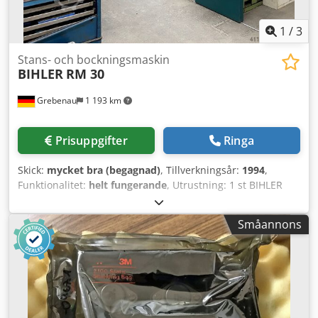
1
/
3
Stans- och bockningsmaskin
BIHLER
RM 30
Grebenau
1 193 km
Prisuppgifter
Ringa
Skick:
mycket bra (begagnad)
, Tillverkningsår:
1994
,
Funktionalitet:
helt fungerande
, Utrustning: 1 st BIHLER
styrsystem P-CNC 200 1 st BIHLER ljudisoleringskabin 2 st
tånginmatningar höger 1 st tånginmatning vänster 4 st
Småannons
breda slädeaggregat (svetspressläde) 1 st svetsanläggning
BIHLER B 1000 Credpowxarqjfx Ad Isf Arbetsområde:
Trådtjocklek: 0,5 - 3,0 mm Bandbredd: max 40 mm
Inmatningslängd: max 240 mm Kapacitet: max 400/min