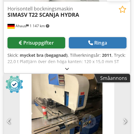
Horisontell bockningsmaskin
SIMASV
T22 SCANJA HYDRA
Ahaus
1 147 km
Prisuppgifter
Ringa
Skick:
mycket bra (begagnad)
, Tillverkningsår:
2011
, Tryck:
22,0 t Plattjärn över den höga kanten: 120 x 15,0 mm ST
Slaglängd: 200 mm Arbetshastighet: 8,0 mm/sek
Returhastighet: 30,0 mm/min Arbetshöjd: 925 mm Bord:
Småannons
630 x 1100 mm Motor: 400 volt, 50 Hz Total effektbehov: 1,5
kW Vikt: 630 kg Mått (L-B-H): 900 x 1200 x 920 mm Aktuellt
nypris: ca 15 000 euro Specialpris på förfrågan
Beskrivning: - Elektrohydraulisk horisontell bockmaskin -
Cylinder under arbetsbordet – hydraulisk justering av
slaglängden - Robust arbetsyta av stabiliserat stål - Stor
och fri arbetsyta - Maskin tillverkad av härdat och slipat
smidesstål - Mikrometrisk inställning av arbetsslaget med
hydraulventil via handhjul fram på maskinen - Permanent