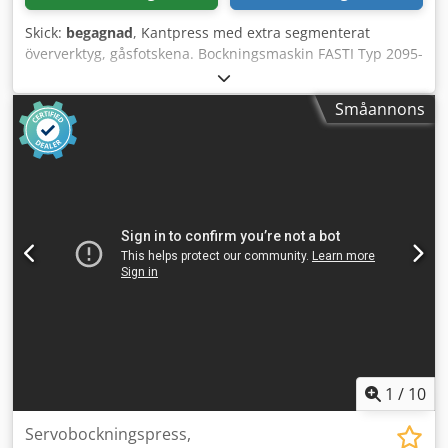
Skick:
begagnad
, Kantpress med extra segmenterat
öververktyg, gåsfotskena. Bockningsmaskin FASTI Typ 2095-
25-2,5, fabr.nr. 94 295 004, årsmodell 1994. Arbetslängd
2540 mm, max plåttjocklek 2,5 mm, överprismans lyfthöjd
Småannons
380 mm, motoreffekt bockningsbalk 2,2 kW. Anslutning 400
V, 50 Hz. - NC-styrning FASTImatic FM100, enstycks
spetskena 135°, extra segmenterat öververktyg
(gåsfotskena), styrt bakanslag, genomgående anslagskena,
bockningsvinkel styrd via styrningen, elektriska fotpedaler.
Vikt 3000 kg. Gott skick. Crodpfx Aottc Uaed Isf
1
/
10
Servobockningspress,