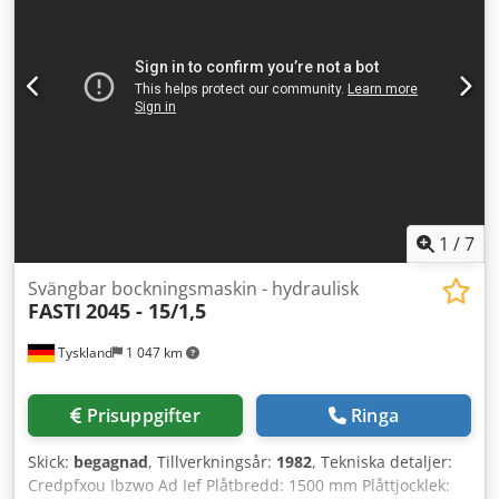
1
/
7
Svängbar bockningsmaskin - hydraulisk
FASTI
2045 - 15/1,5
Tyskland
1 047 km
Prisuppgifter
Ringa
Skick:
begagnad
, Tillverkningsår:
1982
, Tekniska detaljer:
Credpfxou Ibzwo Ad Ief Plåtbredd: 1500 mm Plåttjocklek: