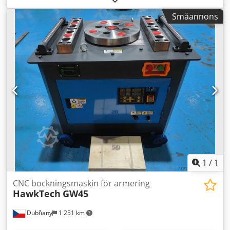
LxBxH: 2,7 x 1,15 x 1,3 m Maskinen levereras utan fotpedal
Småannons
men är förberedd för denna Codpfxswq I U Re Ad Ijrf
Föregående ägare har konverterat överprismens justering
till 60 mm, högre inställning kan endast nås vid
återställning Fotmanövrering saknas för automatiskt
driftläge Manuell styrning OK Ingen bakre anslag
1
/
1
CNC bockningsmaskin för armering
HawkTech
GW45
Dubňany
1 251 km