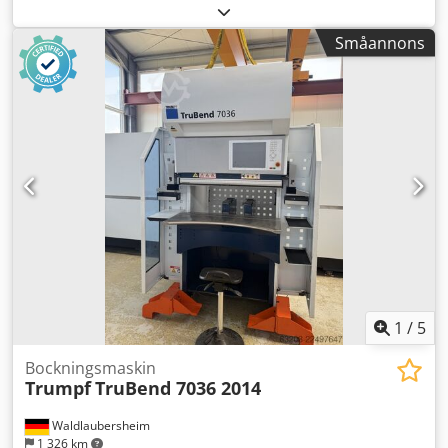
1,5 mm Avstånd mellan stativen: 1760 mm Knivlängd: 152
mm Maximal böjvinkel: 160° Total effektbehov: 1,3 kW
Småannons
Maskinvikt, ungefär: ca 800 kg Maskinens ungefärliga mått
(L x B x H): 2,5 x 0,7 x 1,5 m * Justerbar övre matris 350 mm
* Justerbar böjmatris/undre matris 60/60 mm, motorstyrd
* Böjradie upp till max. 10 mm * Utan bakre anslag –
eftermontering möjlig * Manuell räknare * Fotpedal,
dubbel (höger/vänster) Rekommenderad böjvinkel enligt
tidigare ägare: 130°. Tillbehör: * 1 uppsättning verktyg,
jämförbart med det på bilden
1
/
5
Bockningsmaskin
Trumpf
TruBend 7036 2014
Waldlaubersheim
1 326 km