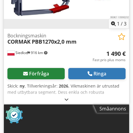
1
/
3
Bockningsmaskin
CORMAK
PBB1270x2,0 mm
1 490 €
Siedlce
916 km
Fast pris plus moms
Förfråga
Ringa
Skick:
ny
, Tillverkningsår:
2026
, Vikmaskinen är utrustad
med utbytbara segment. Dess enkla och robusta
konstruktion säkerställer hög komfort vid användning och
ett brett användningsområde. Maskinens egenskaper
Småannons
Vikmaskinen är utrustad med utbytbara segment både på
den övre och nedre delen, vilket ger exceptionell
mångsidighet för att böja både stora och små
komponenter. Segmenten är tillverkade av högkvalitativa,