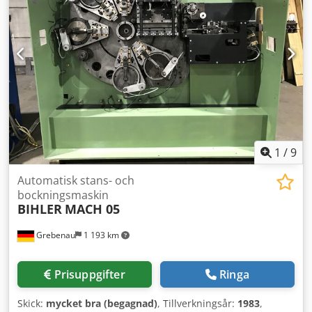
1
/
9
Automatisk stans- och
bockningsmaskin
BIHLER
MACH 05
Grebenau
1 193 km
Prisuppgifter
Ringa
Skick:
mycket bra (begagnad)
, Tillverkningsår:
1983
,