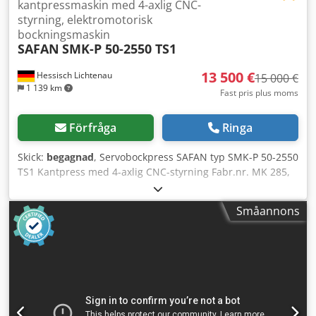
kantpressmaskin med 4-axlig CNC-
styrning, elektromotorisk
bockningsmaskin
SAFAN
SMK-P 50-2550 TS1
13 500 €
Hessisch Lichtenau
15 000 €
1 139 km
Fast pris plus moms
Förfråga
Ringa
Skick:
begagnad
, Servobockpress SAFAN typ SMK-P 50-2550
TS1 Kantpress med 4-axlig CNC-styrning Fabr.nr. MK 285,
tillverkningsår 1998 CNC-styrning SAFAN
programvaruversion 5.07 TS1 Tryckkraft: 500 kN (50 ton)
Småannons
Arbetslängd: 2550 mm Slaglängd: 215 mm Mellan
sidostolpar: 2700 mm Verktygsmonteringshöjd max: 414
mm Bordbredd: 55 mm Bordshöjd över golv: 950 mm
Inmatningshastighet: ca. 75 mm/s Returhastighet: ca. 75
mm/s Arbetshastighet: ca. 1,6 till 15 mm/s Motoreffekt: 9
kW Elanslutning: 400 V, 50 Hz, 9 kW - 4-axlig CNC-styrning
SAFAN programvaruversion 5.07 TS1, Y1- och Y2-axel