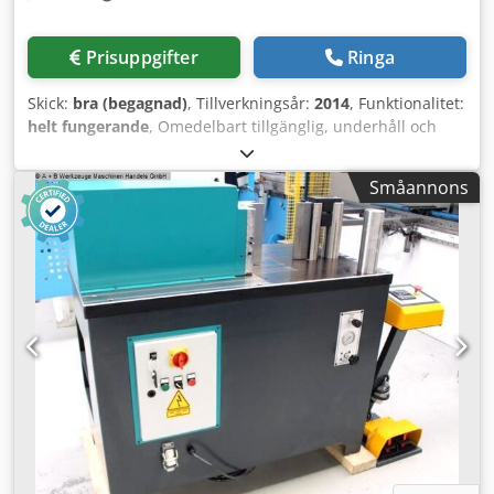
Prisuppgifter
Ringa
Skick:
bra (begagnad)
, Tillverkningsår:
2014
, Funktionalitet:
helt fungerande
, Omedelbart tillgänglig, underhåll och
säkerhetsbesiktning utförd 2024-07-30, giltig till 2026-07-
30! Beskrivning Tillverkningsår 2014 Böjlängd [mm]
Småannons
1020,00 Presskraft [ton] 36 Styrsystem TRUMPF TASC 6000
Standardutrustning Maskin - Stabil maskinram - Pressbalk
- Högpresterande, elektromechanisk direktdrift
(momentmotor) - Induktivt längdmätsystem med
temperaturkompensation - Klimatanläggning för elskåp -
Ergonomisk maskindesign Anslagssystem - Bakre
anslagssystem, 6 axlar Verktygsfäste - Övre verktygsfäste,
automatiskt - Nedre verktygsfäste, automatiskt Styrsystem
- TRUMPF TASC 6000 integrerat - Numerisk
verkstadsprogrammering - Windows XPe (inbäddat),
Pentium M med 1,1 GHz klockfrekvens - 1 GB RAM-minne -
15-tums pekskärm Säkerhet - Sidledes svängbara
skyddsgrindar - Skyddshuv bak - 2-knapps fotpedal, för