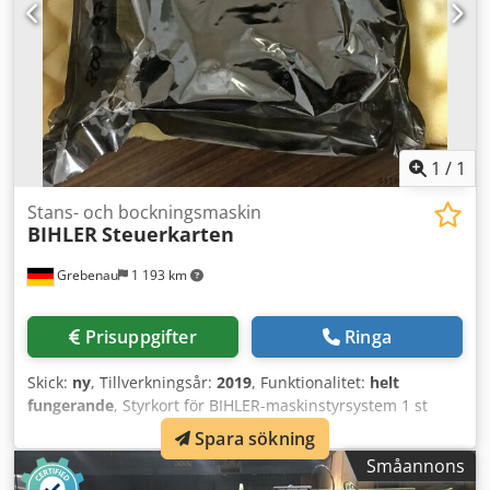
1
/
1
Stans- och bockningsmaskin
BIHLER
Steuerkarten
Grebenau
1 193 km
Prisuppgifter
Ringa
Skick:
ny
, Tillverkningsår:
2019
, Funktionalitet:
helt
fungerande
, Styrkort för BIHLER-maskinstyrsystem 1 st
kretskort 800-97-0355.1 1 st kretskort 800-97-0356.1 1 st
Spara sökning
kretskort 800-97-0357.1 1 st kretskort 800-97-0358.1 1 st
Småannons
kretskort 800-97-0465.1 1 st kretskort 800-97-0467.1 1 st