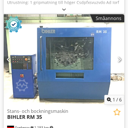
Utrustning: 1 gripmatning till höger Csdpfxsvuzvdo Ad Iorf
1 tvåpunkts excenterpress 250 kN 5 slädeaggregat
Arbetsområde: Tråddiameter: 1,5–5,0 mm Bandbredd: max
Småannons
50 mm Inmatningslängd: max 200 mm Kapacitet: max
450/min
1
/
6
Stans- och bockningsmaskin
BIHLER
RM 35
Grebenau
1 193 km