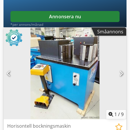
5,0 mm * Matris ... Grad: 60° / V-öppning: 63,0 mm -
steglös inställning av bockningshastighet & presskraft - 1x
manuell materialanslag - frirörlig dubbel fotswitch -
Annonsera nu
Maskinen kan förflyttas med pallvagn/truck -
*per annons/månad
Bruksanvisning
Småannons
1
/
9
Horisontell bockningsmaskin