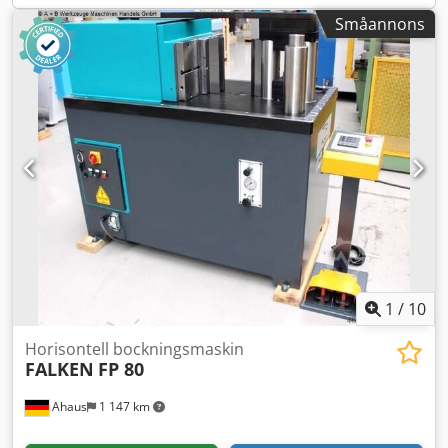
(stål/ALU/rostfritt) Crsdoxabkbspfx Ad Iof -
Småannons
Elektrohydraulisk justering av under- och sidovalsar -
Linjär styrning av sidovalsar - Övervals driven av kraftfull
elmotor och planetväxel - Fristående, separat
manöverbord - Härdade valsar SAE 1050 (CK 45) och
bombade - Konisk bockenhet - 3x axel digital display för
exakta valslägen - Elektrohydrauliskt vridlager -
Bruksanvisning (PDF)
1
/
10
Horisontell bockningsmaskin
FALKEN
FP 80
Ahaus
1 147 km