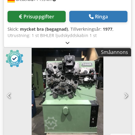
Prisuppgifter
Ringa
Skick:
mycket bra (begagnad)
, Tillverkningsår:
1977
,
Utrustning: 1 st BIHLER ljudskyddskabin 1 st
tånginmatning höger 1 st excenterpress 70 kN 4 st
standard-slidaggregat 1 st smal-slidaggregat
Småannons
Arbetsområde: Trådtjocklek: 0,5 - 3,5 mm Bandbredd: upp
till 32 mm Inmatningslängd: upp till 170 mm Kapacitet:
upp till 250/min. Crodpfxjfzr Aqs Ad Iof