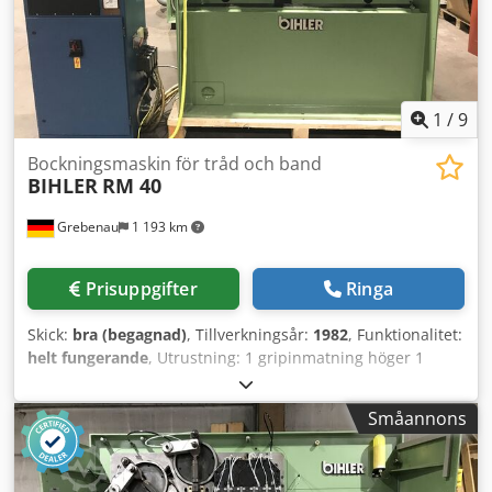
1
/
9
Bockningsmaskin för tråd och band
BIHLER
RM 40
Grebenau
1 193 km
Prisuppgifter
Ringa
Skick:
bra (begagnad)
, Tillverkningsår:
1982
, Funktionalitet:
helt fungerande
, Utrustning: 1 gripinmatning höger 1
tvåpunkts excenterpress 90 kN 3 normala slidaggregat 1
smalt slidaggregat 1 styrvåg Arbetsområde: Crodpfjn E N
Småannons
Ndox Ad Ief Trådtjocklek: 0,5 - 4,0 mm Bandbredd: upp till
60 mm Inmatningslängd: upp till 270 mm Kapacitet: upp
till 350/min