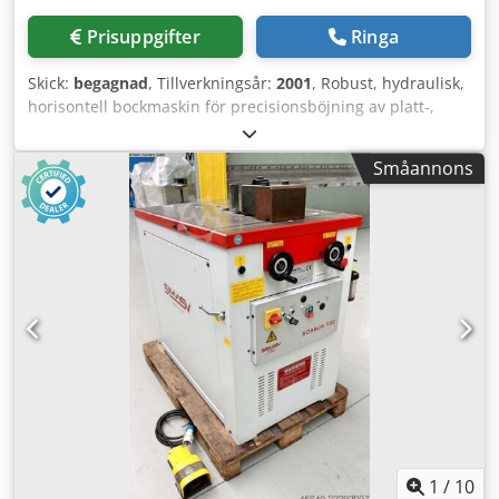
verktyg Utrymmesbehov L x B x H 0 x 2500 x 3400 mm
Maskintransporthöjd 3360 mm Vikt 17000 kg Bra skick
Prisuppgifter
Ringa
Skick:
begagnad
, Tillverkningsår:
2001
, Robust, hydraulisk,
horisontell bockmaskin för precisionsböjning av platt-,
rund- och fyrkantsstål samt olika profiler. Lämplig för
verkstäder, byggföretag och industriella applikationer.
Småannons
Specifikationer: Märke: Stierli-Bieger Typ: 300 HE/CE
Böjkraft: 300 kN (30 ton) Cjdpfx Aezrzlvsd Isrf Hydrauliskt
driven Lämplig för olika bockverktyg Kraftig
stålkonstruktion I gott, fungerande skick Inkluderar
verktyg!
1
/
10