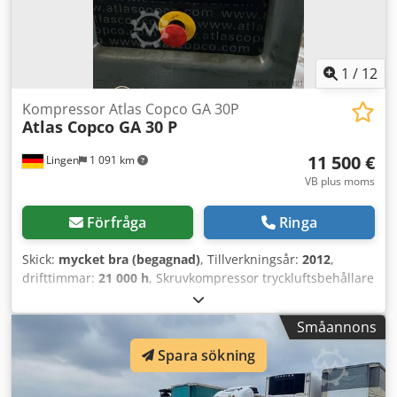
1
/
12
Kompressor Atlas Copco GA 30P
Atlas Copco GA 30 P
11 500 €
Lingen
1 091 km
VB plus moms
Förfråga
Ringa
Skick:
mycket bra (begagnad)
, Tillverkningsår:
2012
,
drifttimmar:
21 000 h
, Skruvkompressor tryckluftsbehållare
tork avoljningsenhet plats Mülheim an der Ruhr Djdpfowr
Nnbsx Apdjck
Småannons
Spara sökning