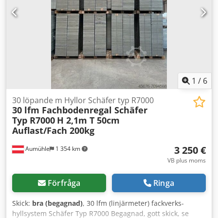
Strömförbrukning: 10 A * Pumpöverföring: 1:8 * Typskylten
är läsbar, manometern fungerar Skick: * utrustningen i
gott tekniskt skick * komplett, utan brister * schweizisk
kvalitet – mycket hållbar konstruktion
1
/
6
30 löpande m Hyllor Schäfer typ R7000
30 lfm Fachbodenregal Schäfer
Typ R7000
H 2,1m T 50cm
Auflast/Fach 200kg
3 250 €
Aumühle
1 354 km
VB plus moms
Förfråga
Ringa
Skick:
bra (begagnad)
, 30 lfm (linjärmeter) fackverks-
hyllsystem Schäfer Typ R7000 Begagnad, gott skick, se