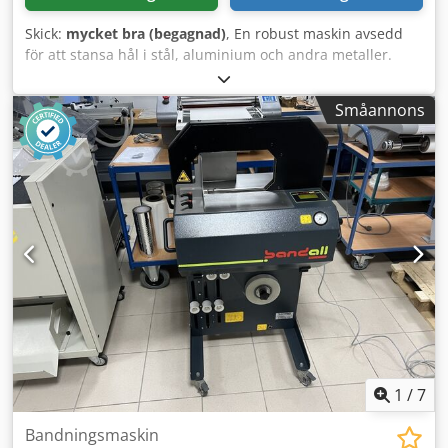
Skick:
mycket bra (begagnad)
, En robust maskin avsedd
för att stansa hål i stål, aluminium och andra metaller.
Tack vare fotpedalsstyrningen ger den en bekväm och
säker användning. Den kompakta konstruktionen är
Småannons
lämplig både i ett smidesverkstad och i en
produktionsanläggning. Tekniska data: Tillverkare: Mubea
(Muhr und Bender) Modell: KL30 Tillverkningsår: 1975
Maskinnummer: 38601 Tillverkningsland: Tyskland
(Västtyskland) Spänning: 3× 220/380 V Frekvens: 50 Hz
Motoreffekt: 1,5 kW Märkström: 5,8 / 3,4 A Skyddsgrad: IP44
Styrning: fotpedal Stansningskapacitet: Ø 30 mm i plåt
med en tjocklek på 8 mm Ø 20 mm i plåt med en tjocklek
på 12 mm (Parametrar enligt tillverkarens typskylt för
material med en hållfasthet på cirka 45 kp/mm².) Dsdpfx
Aezkmi Depdock Skick: Använd maskin. Visuellt skick enligt
bilderna. Robust, tung industriell konstruktion. Perfekt för
smidesverkstäder, produktion av stålkonstruktioner och
verkstäder som arbetar med metallbearbetning.
1
/
7
Bandningsmaskin