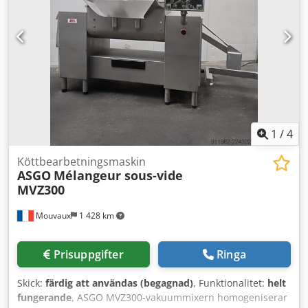
1
/
4
Köttbearbetningsmaskin
ASGO
Mélangeur sous-vide
MVZ300
Mouvaux
1 428 km
Prisuppgifter
Ringa
Skick:
färdig att användas (begagnad)
, Funktionalitet:
helt
fungerande
, ASGO MVZ300-vakuummixern homogeniserar