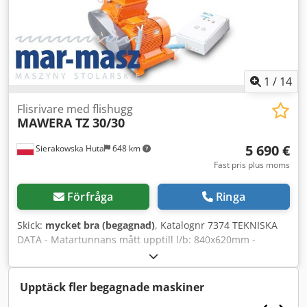
totalvikt cirka 11 000 kg – tillverkad i Tyskland - autorevers
(med justeringsmöjlighet) – begagnad flishugg, mycket gott
skick Nettopris: 231 900 PLN Nettopris: 55 200 EUR
Nettopris beräknat till kurs 4,2 PLN/EUR (vid större
kursförändringar kan priset justeras)
1
/
14
Flisrivare med flishugg
MAWERA TZ 30/30
5 690 €
Sierakowska Huta
648 km
Fast pris plus moms
Förfråga
Ringa
Skick:
mycket bra (begagnad)
, Katalognr 7374 TEKNISKA
DATA - Matartunnans mått upptill l/b: 840x620mm -
Matartunnans mått nertill l/b: 300x300mm - Rotorbredd:
340mm - Motor: 22kW - Sikt: 15mm - Antal knivar: 6 st -
Utlopp för flisat trä: Ø 160mm - Mått l/b/h:
Upptäck fler begagnade maskiner
1400x800x2000mm - Vikt: 840kg FÖRDELAR – Tysk