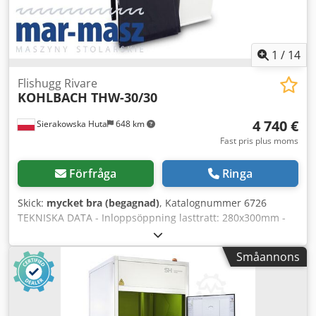
filmrulle ingår. Dcsdjzlgd Djpfx Apdok
1
/
14
Flishugg Rivare
KOHLBACH THW-30/30
4 740 €
Sierakowska Huta
648 km
Fast pris plus moms
Förfråga
Ringa
Skick:
mycket bra (begagnad)
, Katalognummer 6726
TEKNISKA DATA - Inloppsöppning lasttratt: 280x300mm -
Utlopp för flisat trä: diameter 310mm - Rotorns
arbetsbredd: 340mm - Huvudmotor: 22kW - Antal knivar: 6
Småannons
st - Mått (l/b/h): 1300x1150x1680mm - Vikt: 720kg
FÖRDELAR – Mycket gott skick – Begagnad flishugg
Nettopris: 19.900 PLN Nettopris: 4.740 EUR Nettopris
beräknat enligt valutakurs 4,2 PLN/EUR Dodpfx Ajzdz