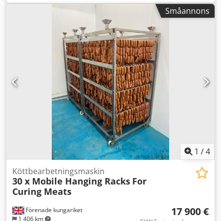
Germany Fiberlaser: 30W, 20W eller 50W •
Småannons
Lasersäkerhetsklass 1 • Våglängd 1064 nm • Märkfältstorlek
150x150 mm (större storlekar som tillval) •
Märkprogramvara EZCAD på tyska/engelska • Tillval:
rotationsaxel (trebackschuck) • Tillval: digitalt
höjdmätarsystem • Tillval: autofokussystem – system för
automatisk fokuseringsbestämning • Tillval:
utsugningssystem (inkl. aktivt kolfilter) • Pilotlaser (enkel
förhandsvisning, konturförhandsvisning) • Fokussökare
(enkel fokusinställning) • Signallampa för
driftsstatusindikering • Max. arbetsstyckeshöjd ca. 300 mm
• Elektriskt justerbar Z-axel • Integrerad PC med Windows-
operativsystem • IPS PCAP pekskärm och
tangentbordsbricka, höjdjusterbar • Stativ av
aluminiumprofil • Luftkyld • Dörrbredd ca. 700 mm /
1
/
4
dörrhöjd (öppning): 400 mm • Anslutning: 230V • Mått: ca.
900 x 800 x 1900 mm (LxBxH) • Vikt: ca. 120 kg
Köttbearbetningsmaskin
30 x Mobile Hanging Racks
For
Curing Meats
17 900 €
Förenade kungariket
1 406 km