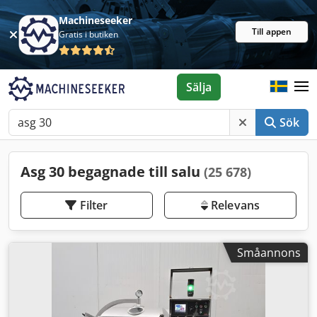
Machineseeker
Till appen
Gratis i butiken
Sälja
Sök
Asg 30 begagnade till salu
(25 678)
Filter
Relevans
Småannons