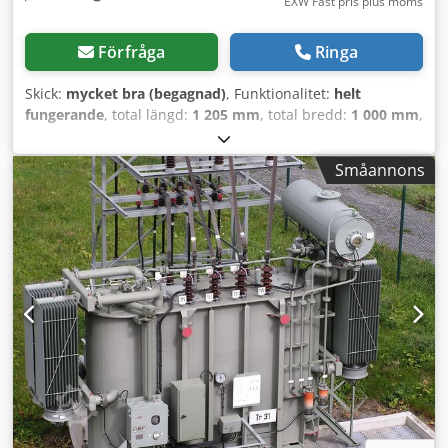
EXW Fast pris plus moms
Förfråga
Ringa
Skick:
mycket bra (begagnad)
, Funktionalitet:
helt
fungerande
, total längd:
1 205 mm
, total bredd:
1 000 mm
,
total höjd:
1 890 mm
, REF: MM6147 30 st.
upphängningsställ av rostfritt stål för torkning av kött,
Småannons
tidigare använt för upphängning av chorizo. Dessa ställ
kan staplas på varandra. Totala mått – 1205 mm långt x
1000 mm brett x 1890 mm högt. Dcodpfox Tg Axjx Apdsk