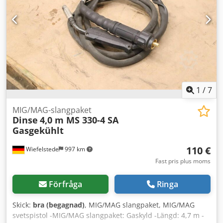
Perfekt för emballering av visitkort, broschyrer och annat
justerbar Z-axel • Integrerad PC med Windows-
tryckt material. Tekniska specifikationer: Bandbredd: 30
operativsystem • Skärm och tangentbordshållare
mm Kapacitet: 26 cykler/min Dimension på bandad
höjdjusterbar • Stativ av aluminiumprofil • Luftkyld • Extra
produkt: 240 x 150 mm Dcjdpfjziyr Nex Apdjk Tillverkad i
stort invändigt utrymme • Dörrbredd ca 700 mm / Dörrhöjd
Japan. Vikt: 70 kg.
(genomföring): 400 mm • Anslutning 230 V • Mått: ca 900 x
800 x 1900 mm (LxBxH) • Vikt: ca 120 kg
1
/
7
MIG/MAG-slangpaket
Dinse
4,0 m MS 330-4 SA
Gasgekühlt
110 €
Wiefelstede
997 km
Fast pris plus moms
Förfråga
Ringa
Skick:
bra (begagnad)
, MIG/MAG slangpaket, MIG/MAG
svetspistol -MIG/MAG slangpaket: Gaskyld -Längd: 4,7 m -