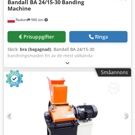
Bandall BA 24/15-30
Banding
Machine
Radom
986 km
Prisuppgifter
Ringa
Skick:
bra (begagnad)
, Bandall BA 24/15-30
bandningsmaskin En av de mest välkända
bandningsmaskinerna i världen, marknadsledande.
Tillverkad av Bandall, Nederländerna. Maskinen är i
Småannons
mycket gott skick, nyligen servad. Tillverkningsår: 2016
Maskinen kan användas manuellt eller automatiskt.
Produktionsversion, för tunga laster. Maskinen står på en
fristående ram med hjul för transport. Används med
jumbo-rullar. Efter att materialet har matats in, lindar
maskinen det med band, komprimerar och förseglar det,
vilket ger ett elegant paket. Perfekt för bandning av
visitkort, broschyrer och andra material. Styrs via LCD-
panel. Tekniska specifikationer: Bandbredd: 30 mm
Kapacitet: 36 cykler/min Maskinöppning: 320 x 160 mm En