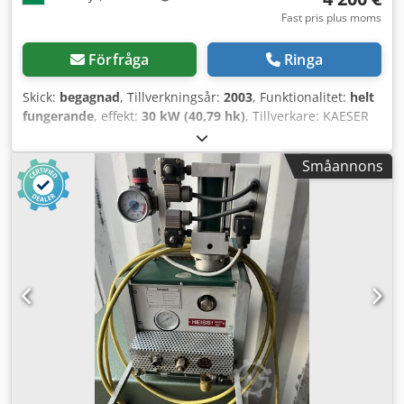
Fast pris plus moms
Förfråga
Ringa
Skick:
begagnad
, Tillverkningsår:
2003
, Funktionalitet:
helt
fungerande
, effekt:
30 kW (40,79 hk)
, Tillverkare: KAESER
Typ: ASD 57 Motor: 30 kW Dcedpfxewtz E Us Apdsk
Kapacitet: 4,5 m³/h Tillverkningsår: 2003 Drifttimmar: 29
Småannons
900 h