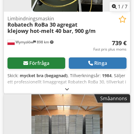
1
/
7
Limbindningsmaskin
Robatech RoBa 30
agregat
klejowy hot-melt 40 bar, 900 g/m
739 €
Wymysłów
898 km
Fast pris plus moms
Förfråga
Ringa
Skick:
mycket bra (begagnad)
, Tillverkningsår:
1984
, Säljer
ett professionellt limaggregat Robatech RoBa 30, tillverkat i
Schweiz (Robatech AG CH-5630 Muri). Utrustningen är fullt
fungerande, komplett och redo för drift. Perfekt för
Småannons
förpackningslinjer, fals- och limmaskiner,
kartongeringsmaskiner samt maskiner som kräver exakt
matning av smältlim. Tekniska data: * Modell: RoBa 30 *
Tillverkningsår: 1984 Dcodpfjum Hufox Apdek * Kapacitet:
900 g/min * Max hydraultryck: 40 bar * Max lufttryck: 5 bar
* Max arbetstemperatur: 200°C * Strömförsörjning: 240 V *