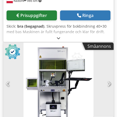
Radom
986 km
löpmeter hyllor kan levereras omgående • 20 000 m²
lagerplattformar & stålkonstruktionsplattformar finns
omedelbart tillgängliga • 30–50 lastbilar med varor
Prisuppgifter
Ringa
anländer varje vecka för maximalt urval 📦 VÅRT
SORTIMENT (KÖP GÄRNA ONLINE): Oavsett om det gäller
Skick:
bra (begagnad)
, Skruvpress för bokbindning 40×30
pallhyllor, tunga hyllor, höga hyllor, fackverks-hyllor, hyllor
med bas Maskinen är fullt fungerande och klar för drift.
för däck eller hyllor för IBC-behållare – vi levererar och
Format: 400×300 mm Tryck: 3 ton Tillverkad i Tyskland.
monterar i hela Europa med vårt EGNA team! Inklusive
Dcjdpszdat Rjfx Apdek
CAD-planering, transport, demontering och montering. 🏭
Småannons
TOPP-VARUMÄRKEN BEGAGNADE & FRÅN
KONKURSFÖRSÄLJNING: • SSI Schäfer (Schäfer
Lagertechnik, R 3000, PR 600, PR 300) • Jungheinrich (Typ
MPB, Typ E, tung hylla Jungheinrich) • Wezsuisse
Euronorm, Bito RK 4209, Schäfer EK 113, Schäfer RK 521,
Schäfer LF 533, Familog SP 6428, R-KLT 4315, RL-KLT 6147,
Schäfer KLT 3214, UTZ SILAFIX 3Z, EF 3120, EF 6420 •
Konsolhyllor (Elvedi konsolhyllor, Schäfer, Ohra) • Stow,
Meta, Bito, Galler, Nedcon, Voest (Vöst), SLP, Palflex,
Ramada, Bauer, Ohrner 🔨 VÅR ANDRA VERKSAMHET:
ONLINE-AUKTIONER & FÖRSÄLJNING Vid demonterings-
och tömningsuppdrag erbjuder vi ett komplett paket: 1.
Fast pris: Köp av handelsvaror, utrustning och kompletta