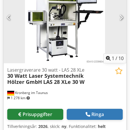
Rcjpdjck (vid större valutakursförändringar kan priset
ändras)
1
/
10
Lasergraverare 30 watt - LAS 28 XLe
30 Watt Laser Systemtechnik
Hölzer GmbH
LAS 28 XLe 30 W
Kronberg im Taunus
1 278 km
Prisuppgifter
Ringa
Tillverkningsår:
2026
, skick:
ny
, Funktionalitet:
helt