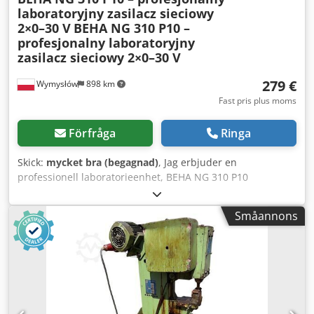
laboratoryjny zasilacz sieciowy
2×0–30 V
BEHA NG 310 P10 –
profesjonalny laboratoryjny
zasilacz sieciowy 2×0–30 V
279 €
Wymysłów
898 km
Fast pris plus moms
Förfråga
Ringa
Skick:
mycket bra (begagnad)
, Jag erbjuder en
professionell laboratorieenhet, BEHA NG 310 P10
(UNIWATT), till försäljning. Den är avsedd för service-,
laboratorie-, utbildningsändamål samt för testning av
Småannons
elektronisk utrustning. Enheten har kontrollerats och är i
fullt fungerande skick. Den är utrustad med två oberoende
justerbara utgångar på 0–30 V / 3 A samt en extra
stabiliserad utgång på 5 V / 3 A DC. Enheten har digitala
displayer och möjlighet att mäta spänning och ström.
Höljet har normala användningsspår, vilket syns på
bilderna. Enheten säljs i det skick som visas på bilderna.