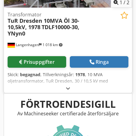
1
/
2
Transformator
TuR Dresden 10MVA Öl 30-
10,5kV, 1978
TDLF10000-30,
YNyn0
Langenhagen
1 018 km
Prisuppgifter
Ringa
Skick:
begagnad
, Tillverkningsår:
1978
, 10 MVA
oljetransformator, TuR Dresden, 30 / 10,5 kV med
stegkopplare (19 steg), kopplingsgrupp YNyn0, med
expansionstank, Buchholz-relä, luftavfuktare, fläktar,
visartermometer, tillverkningsår 1978 Dedst Akl Hspfx
FÖRTROENDESIGILL
Apdock
Av Machineseeker certifierade återförsäljare