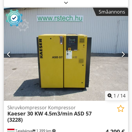
Typ: DIX MS 330-4 SA -Transportmått: 400/480/H100 mm
Dsdpfx Apox Nn Rpjdsck -Vikt: 4,2 kg
Småannons
1
/
14
Skruvkompressor Kompressor
Kaeser 30 KW 4.5m3/min
ASD 57
(3228)
4 200 €
Tatabánya
1 399 km