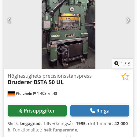
Bandmatningssystem: Bruderer BBV 320/200 Justerbar
slaglängd: 16–63 mm Upptagningsyta: 970 mm²
Huvuddrift: 43 kW Strömförsörjning: 380 V / 50 Hz
Bordsplatta: 760 x 510 mm Maskinbord: 950 x 910 mm
Bandinmatningshöjd (justerbar): 80–180 mm Max.
bandbredd: 360 mm, materialtjocklek: 3 mm Maskinmått:
2834 x 1742 x 3460 mm Cedpezibtbefx Ai Terf Vikt: ca 15
550 kg Drifttimmar (huvuddrift): ca 28 067 h Ytterligare
maskiner av märkena Bruderer, Bihler, Soprem, Noxon,
Huras, Schaal och Mabu finns tillgängliga på förfrågan.
1
/
8
Höghastighets precisionsstanspress
Bruderer
BSTA 50 UL
Pforzheim
1 403 km
Prisuppgifter
Ringa
Skick:
begagnad
, Tillverkningsår:
1995
, drifttimmar:
42 000
h
, Funktionalitet:
helt fungerande
,
maskin-/fordonsnummer:
10317
, BSTA 50UL är en