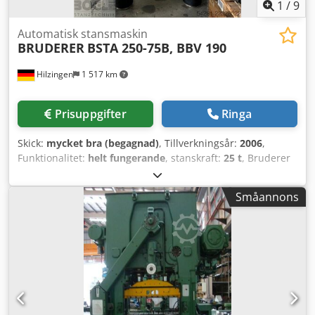
1
/
9
Automatisk stansmaskin
BRUDERER
BSTA 250-75B, BBV 190
Hilzingen
1 517 km
Prisuppgifter
Ringa
Skick:
mycket bra (begagnad)
, Tillverkningsår:
2006
,
Funktionalitet:
helt fungerande
, stanskraft:
25 t
, Bruderer
BSTA 250-75B med BBV 190/85H - B-styrning - Bord 750
mm - Justerbart slag 13–38 mm Codjzlqhmepfx Ai Tjrf -
Småannons
Komplett dokumentation - Maskinen är
kontrollerad/renoverad och i mycket gott skick! Kontakta
oss!