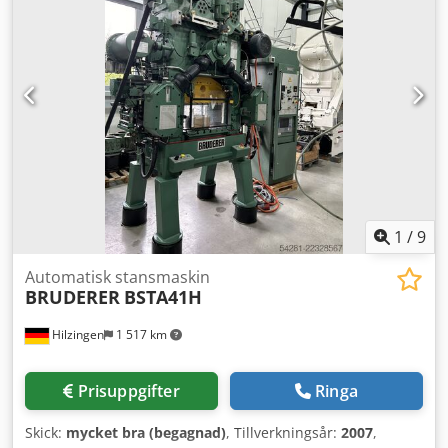
mm Motordriven matningslängdsjustering, Totalrenoverad
2025. Omedelbart leveransbar. Ytterligare matningstyper i
lager, såsom BBV 190/85, BBV 195/85, BBV 205/120, BBV
320/200 m.fl. Kontakta oss för mer information!
Credpezlqkbefx Ai Tsf
1
/
9
Automatisk stansmaskin
BRUDERER
BSTA41H
Hilzingen
1 517 km
Prisuppgifter
Ringa
Skick:
mycket bra (begagnad)
, Tillverkningsår:
2007
,