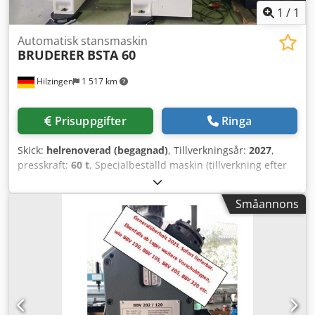
1
/
1
Automatisk stansmaskin
BRUDERER
BSTA 60
Hilzingen
1 517 km
Prisuppgifter
Ringa
Skick:
helrenoverad (begagnad)
, Tillverkningsår:
2027
,
presskraft:
60 t
, Specialbeställd maskin (tillverkning efter
beställning): Högprestanda-stansmaskin BSTA 60,
uppgradering/totalrenovering. Ombyggnad till eldrift och
Småannons
nytt Unidor PC-styrsystem. Credpezlqlfofx Ai Tsf Möjlighet
till utökning av verktygsmonteringsutrymmet. Kontakta oss
för detaljerade offerter.