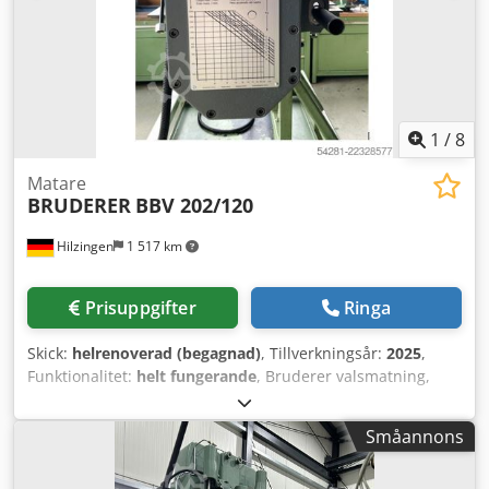
1
/
8
Matare
BRUDERER
BBV 202/120
Hilzingen
1 517 km
Prisuppgifter
Ringa
Skick:
helrenoverad (begagnad)
, Tillverkningsår:
2025
,
Funktionalitet:
helt fungerande
, Bruderer valsmatning,
BBV 202/120, Bandmatningsriktning från vänster till höger,
För montering på BSTA 25/250 eller BSTA 50/500
Småannons
automatpress Matningslängd: 0-120 mm Valsbredd: 120
mm Maximal bandbredd: 203 mm Maximal bandtjocklek: 6