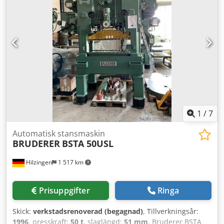
1
/
7
Automatisk stansmaskin
BRUDERER
BSTA 50USL
Hilzingen
1 517 km
Prisuppgifter
Ringa
Skick:
verkstadsrenoverad (begagnad)
, Tillverkningsår:
1996
, presskraft:
50 t
, slaglängd:
51 mm
, Bruderer BSTA