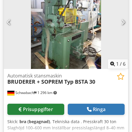
1
/
6
Automatisk stansmaskin
BRUDERER + SOPREM
Typ BSTA 30
Schwabach
1 296 km
Prisuppgifter
Ringa
Skick:
bra (begagnad)
, Tekniska data . Presskraft 30 ton
Slaghöjd 100–600 mm Inställbar pressislagslängd 8–40 mm