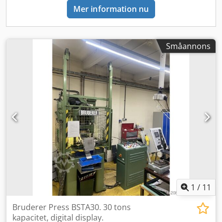
B × H): 2407 × 1278 × 3150 mm Vikt (ca): 8 000 kg
Mer information nu
Utrustning: Matningssystem BBV 190 – helsynkroniserat
mekaniskt bandmatningssystem Integrerat elskåp
Pneumatisk koppling och broms Justerbar slaglängd och
slidhöjd Tryckluftsanslutning: 6–10 bar Olje-kylaggregat
Småannons
ingår Klar för integration i perifierisystem Skick & Leverans:
Maskinen är i utmärkt tekniskt och visuellt skick Fullservad
och genomgången Omedelbart tillgänglig från Europa
Global frakt och installationssupport möjlig Kontakta oss
idag för prisuppgifter och ytterligare teknisk information.
Vi hjälper dig gärna att modernisera din produktionslinje
med schweizisk precision.
1
/
11
Bruderer Press BSTA30. 30 tons
kapacitet, digital display.