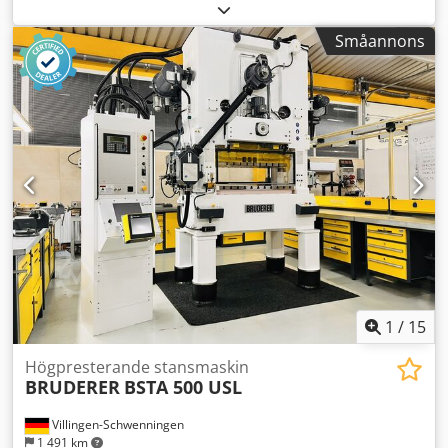
Inbyggnadshöjd 200 mm Cjdpezg Tfksfx Ai Tsrf . Flera
rullmatare i lager upp till 300 kg . . Löpande inköp av tyska
Småannons
begagnade maskiner utan NC- eller CNC-styrning
1
/
15
Högpresterande stansmaskin
BRUDERER
BSTA 500 USL
Villingen-Schwenningen
1 491 km