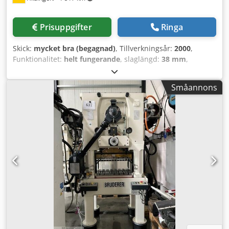
Prisuppgifter
Ringa
Skick:
mycket bra (begagnad)
, Tillverkningsår:
2000
,
Funktionalitet:
helt fungerande
, slaglängd:
38 mm
,
inspänning:
400 V
, stanskraft:
25 t
, Bruderer BSTA 25USL
med BBV 190/85 Cjdpfozlqhyex Ai Tsrf - Bord 750 mm -
Småannons
Justerbart slag 13 till 38 mm - Komplett dokumentation -
Ljudisolerad kåpa - Maskinen är testad/renoverad, i mycket
gott skick! Kontakta oss!