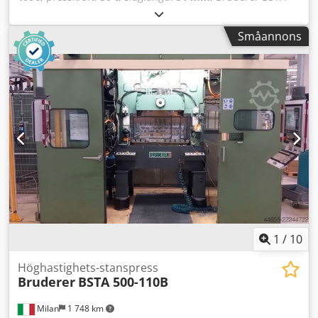
50USL, - Bord 1100 mm - Maskinen är under renovering
och har fått en ny styrning. - Matningen kan väljas mellan
Småannons
BBV eller servo. Kontakta oss för en detaljerad offert!
Crodpfx Ajzlqgioi Tef
1
/
10
Höghastighets-stanspress
Bruderer
BSTA 500-110B
Milan
1 748 km