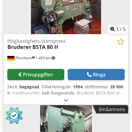
Max. matning: 200 mm Max. slag/min: upp till 1.000
(beroende på matning) Tillbehör Kohler bandavlindare
Heспo riktverk SYS PHS 5000 Ljudisolerad kapsling (orange)
1
/
5
Höghastighets-stanspress
Bruderer
BSTA 80 H
Pforzheim
1 403 km
Prisuppgifter
Ringa
Skick:
begagnad
, Tillverkningsår:
1994
, drifttimmar:
28 000
h
, Funktionalitet:
helt fungerande
, Bruderer BSTA 80H är
en högvarvig stanspress på 80 ton för tillverkning av
progressionsverktyg. Den är utrustad med ett BBV 320/200
Småannons
bandmatningssystem och Unidor verktygsövervakning.
Maskinen finns tillgänglig från lager i Pforzheim och kan
inspekteras. Nominell kraft: 800 kN (80 ton)
Verktygsövervakning: Unidor Slagantal: 100–1 000 slag/min