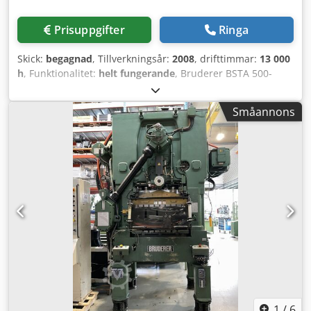
Prisuppgifter
Ringa
Skick:
begagnad
, Tillverkningsår:
2008
, drifttimmar:
13 000
h
, Funktionalitet:
helt fungerande
, Bruderer BSTA 500-
110B är en Schweiz-tillverkad högvarvspress med 500 kN
presskraft. Maskinen är utrustad med en BSV 75T dubbla
Småannons
servodrivning för exakt tvåbanig bandmatning och når upp
till 750 slag per minut. Styrningen sker via en B2-
pekskärm. Nominell kraft: 500 kN (50 ton) Tillverkningsår:
2008 Slagtal: 100–750 slag/min (variabelt) Justerbar
slaglängd: 19 / 25 / 34 / 43 / 51 / 57 / 64 mm Stödsjustering:
64 mm Pressbordets mått: 1080 x 650 mm Styrning: B2,
IPC-baserad pekskärmsstyrning för press, programmerbart
minne för snabba omställningar BSV 75T
DUBBELSERVODRIVNING Typ: Tandem-dubbla
servodrivenheter, individuellt styrda banor Max.
bandbredd: 70 mm per bana Max. materialtjocklek: 2 mm
Matningslängd: variabel, fritt programmerbar
Matningsvinkel: variabel Pilotutlösningsvinkel: variabel
Csdpfx Ajzh Nnwsi Terf Inga klämmor/greppstänger –
1
/
6