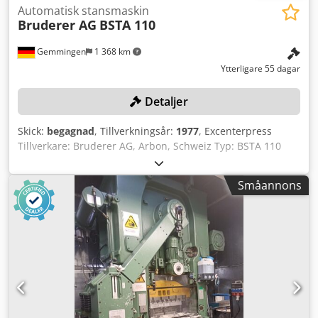
Automatisk stansmaskin
Bruderer AG
BSTA 110
Gemmingen
1 368 km
Ytterligare 55 dagar
Detaljer
Skick:
begagnad
, Tillverkningsår:
1977
, Excenterpress
Tillverkare: Bruderer AG, Arbon, Schweiz Typ: BSTA 110
Serienummer: 4343 Tillverkningsår: 1977 Presskraft: 110
ton Slagtal: 100–850 slag/min Slaglängd (justerbar): 16, 19,
Småannons
26, 35, 43, 51, 58, 64, 70, 75 mm Slidjustering: 89 mm Max.
verktygsbredd: 1.170 mm Max. bandbredd: 400 mm
Bandhöjd över klämplatta: 80–180 mm Bordsöppning:
1.120 x 400 mm Ansluten effekt: 50 kW Matningsspänning:
3 x 380 V AC, 50 Hz Styrspänning: 24 V AC
Tryckluftsanslutning: R ½", 6–10 bar Maskinmått (H x B x
D): 3.930 x 3.320 x 2.250 mm Totalvikt inkl. bandmatning:
ca 24.600 kg Bandmatningsenhet Tillverkare: Bruderer AG,
Arbon, Schweiz Credpfx Ajzil Susi Tjf Typ: BBV 320/200