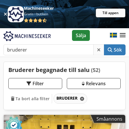
Machineseeker
Till appen
Gratis i butiken
Sälja
Sök
Bruderer begagnade till salu
(52)
Filter
Relevans
BRUDERER
Ta bort alla filter
Småannons