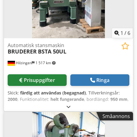
1
/
6
Automatisk stansmaskin
BRUDERER
BSTA 50UL
Hilzingen
1 517 km
Prisuppgifter
Ringa
Skick:
färdig att användas (begagnad)
, Tillverkningsår:
2000
, Funktionalitet:
helt fungerande
, bordlängd:
950 mm
,
bordbredd:
650 mm
, presskraft:
50 t
, slaglängd:
51 mm
,
Bruderer BSTA 50UL, - Bord 950 mm - Maskinen genomgår
Småannons
en partiell mekanisk renovering Codpfx Aiszkkxcs Tjrf - BBV
202/120 Kontakta oss för en detaljerad offert!