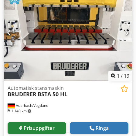
1
/
19
Automatisk stansmaskin
BRUDERER
BSTA 50 HL
Auerbach/Vogtland
1 140 km
Prisuppgifter
Ringa