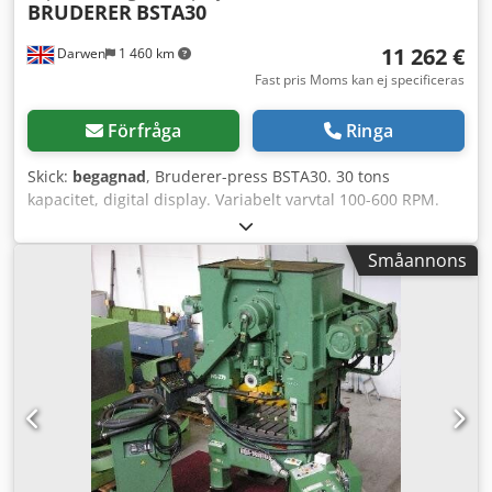
BRUDERER
BSTA30
11 262 €
Darwen
1 460 km
Fast pris Moms kan ej specificeras
Förfråga
Ringa
Skick:
begagnad
, Bruderer-press BSTA30. 30 tons
kapacitet, digital display. Variabelt varvtal 100-600 RPM.
Slaglängdsjustering 8-40 mm, ramjustering 40 mm.
Drivmotor 5,5 kW. Max materialbredd 120 mm. Max
Småannons
materialtjocklek 3 mm. Cedpfox Sr Nbox Ai Tsrf