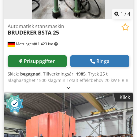
1
/
4
Automatisk stansmaskin
BRUDERER
BSTA 25
Metzingen
1 423 km
Prisuppgifter
Ringa
Skick:
begagnad
, Tillverkningsår:
1985
, Tryck 25 t
Slaghastighet 1500 slag/min Totalt effektbehov 20 kW E R B
J U D A N D E Vi kan erbjuda, med reservation för
mellanförsäljning och eventuella fel, otvingande ur lager:
Klick
BRUDERER Högvarvig stansautomat med massbalansering
Typ BSTA 25 Tillverkningsår 1985 _____ Normal presskraft
25 ton Slaghastighet min. – max. 100 - 800 / 950 / 1075 /
1240 / 1350 / 1500 slag/min Slaglängd justerbar 13 / 16 / 19
/ 25 / 32 / 38 mm Sliderjustering 51 mm Bordstorlek 530 x
530 mm Slidarens yta upptill ca. 360 x 430 mm