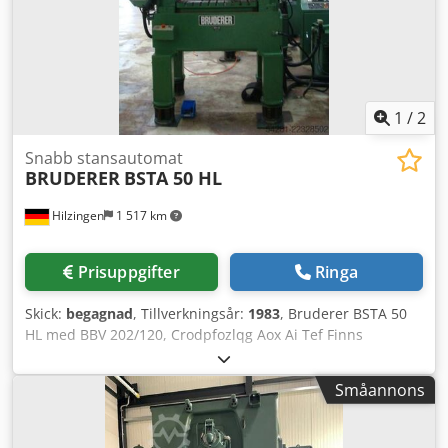
1
/
2
Snabb stansautomat
BRUDERER
BSTA 50 HL
Hilzingen
1 517 km
Prisuppgifter
Ringa
Skick:
begagnad
, Tillverkningsår:
1983
, Bruderer BSTA 50
HL med BBV 202/120, Crodpfozlqg Aox Ai Tef Finns
tillgänglig, leveranstid enligt förfrågan. CE-märkning
möjlig. Kontakta oss!
Småannons