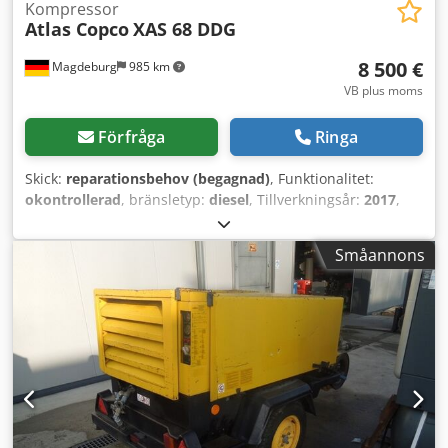
Kompressor
Atlas Copco
XAS 68 DDG
8 500 €
Magdeburg
985 km
VB plus moms
Förfråga
Ringa
Skick:
reparationsbehov (begagnad)
, Funktionalitet:
okontrollerad
, bränsletyp:
diesel
, Tillverkningsår:
2017
,
drifttimmar:
1 154 h
, Kompressor Atlas Copco XAS 68 DDG,
tillverkningsår 2017, 1154 drifttimmar, volymflöde 3,5 m³,
Småannons
nödström 12,5 kVA, anslutningar: 1 x 230 Volt, 2 x 400 Volt,
serienr. YA3064303H0461812, böjd axel, kompressorn är i
övrigt fullt fungerande, ABE/godkännande finns. Csdpfx
Adjy Aktajperf