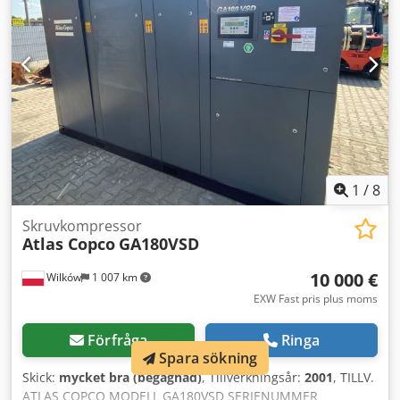
omedelbart driftsklar. Kompressorn kan efter
överenskommelse om tidpunkt gärna besiktigas på plats i
Kiel och testas under drift.
1
/
8
Skruvkompressor
Atlas Copco
GA180VSD
10 000 €
Wilków
1 007 km
EXW Fast pris plus moms
Förfråga
Ringa
Spara sökning
Skick:
mycket bra (begagnad)
, Tillverkningsår:
2001
, TILLV.
ATLAS COPCO MODELL GA180VSD SERIENUMMER