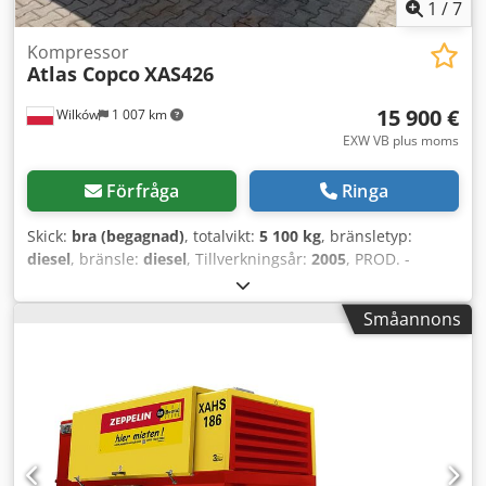
1
/
7
Kompressor
Atlas Copco
XAS426
15 900 €
Wilków
1 007 km
EXW VB plus moms
Förfråga
Ringa
Skick:
bra (begagnad)
, totalvikt:
5 100 kg
, bränsletyp:
diesel
, bränsle:
diesel
, Tillverkningsår:
2005
, PROD. -
ATLASCOPCO TYP - XAS426 S/N - YA3-062854-50542371 ÅR -
2005 EFFEKT (kW) - 166 FLÖDE (m3/min) - 25 TRYCK (bar) - 7
Småannons
Credot Srw Aopfx Adpef