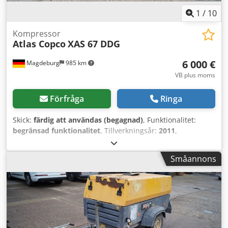
1
/
10
Kompressor
Atlas Copco
XAS 67 DDG
6 000 €
Magdeburg
985 km
VB plus moms
Förfråga
Ringa
Skick:
färdig att användas (begagnad)
, Funktionalitet:
begränsad funktionalitet
, Tillverkningsår:
2011
,
drifttimmar:
1 192 h
, Utrustning:
partikelfilter
,
Kompressor Atlas Copco XAS 67 DDG, tillverkningsår 2011,
Småannons
1192 driftstimmar, volymflöde 3,5 m³, nödelström 12,5 kVA,
anslutningar: 1 x 230 Volt, 2 x 400 Volt, ser.nr.
YA3062566B0165583, godkännande finns, vid reservström
löser säkringen ut, eftermonterat partikelfilter SMF-MR.
Cjdpev Rbufsfx Adpjrf