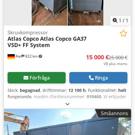
1
/
1
Skruvkompressor
Atlas Copco
Atlas Copco GA37
VSD+ FF System
15 000 €
Kiel
822 km
25 000 €
VB plus moms
Förfråga
Ringa
Skick:
begagnad
, drifttimmar:
12 100 h
, Funktionalitet:
helt
fungerande
, maskin-/fordonsnummer:
010460
, Vi erbjuder
en kraftfull industrikompressor av märket Atlas Copco till
försäljning. Enheten är begagnad, har regelbundet
Småannons
underhållits av fackpersonal och är omedelbart driftsklar.
Tekniska data: Typ: GA37 VSD+ FF (VSD+-teknik för högsta
energieffektivitet) Codpfxszdqz Dj Adpjrf Drifttimmar: 12
100 timmar Skick: Begagnad, väl underhållen och