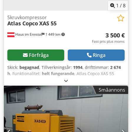
1
/
8
Skruvkompressor
Atlas Copco
XAS 55
3 500 €
Haus im Ennstal
1 449 km
Fast pris plus moms
Förfråga
Ringa
Skick:
begagnad
, Tillverkningsår:
1994
, drifttimmar:
2 674
h
, Funktionalitet:
helt fungerande
, Atlas Copco XAS 55
byggkompressor / skruvkompressor - årsmodell 1994 - inkl.
tillbehör Kommersiell försäljning av en mobil Atlas Copco
Småannons
byggkompressor som komplett paket! Till salu är en pålitlig
och robust skruvkompressor från kvalitets tillverkaren
Atlas Copco, modell XAS 55. Maskinen kommer från Fischer
Bau GmbH:s maskinpark, är monterad på ett praktiskt
enkelaxlat släpchassi med dragstång och är direkt redo för
användning på byggarbetsplatsen. Fordons- & tekniska
data (enligt typskylt & instrument): Tillverkare: Atlas Copco