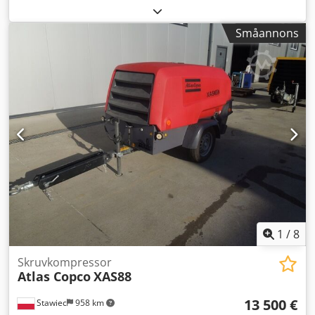
Tasx Adpsf Dieselkompressor ATLAS COPCO XAS87, maskin
efter service Tekniska data: kapacitet: 5,00 m3/min;
Småannons
arbetstryck: 7 bar; årsmodell: 2012; motor: KUBOTA
mätarställning: 1397 timmar!!! Kompressorn är fullt
fungerande och redo för användning, garanti lämnas. Pris
exkl. moms: 37.800 PLN Pris inkl. moms: 46.494 PLN Nedan
finns en länk till en video som visar maskinens drift.
1
/
8
Skruvkompressor
Atlas Copco
XAS88
13 500 €
Stawiec
958 km