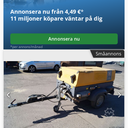
Annonsera nu från 4,49 €
*
11 miljoner köpare
väntar på dig
Annonsera nu
*per annons/månad
Småannons