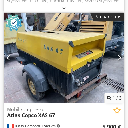
styrsystem, ECO-läge, HardHat-huv i PE, Xc2003 styrsystem
Minsta arbetstemperatur: -10 °C Ramens mått: 4844 x 1807
x 1892 mm (L x B x H) Lossningsvarvtal: 1500 rpm Nominellt
Småannons
varvtal vid full belastning: 1960 rpm Maximal
omgivningstemperatur: 45 °C Motoreffekt: 104 kW
Volymflöde (FAD): 10,9-9,7 m³/min Arbetstryckområde: 5-14
bar Kompressorstyrning för flexibel tryck- och
flödesreglering: PACE Motormärke / Modell: John Deere /
4045HI551 Tryckluftsberedning bestående av:
tryckluftkylare, vattenavskiljare och PD-filter Utsläppsklass:
Steg V Antal cylindrar: 4 Cjdpfx Adoii U R Dsporf
1
/
3
Mobil kompressor
Atlas Copco
XAS 67
5 900 €
Russy-Bémont
1 569 km