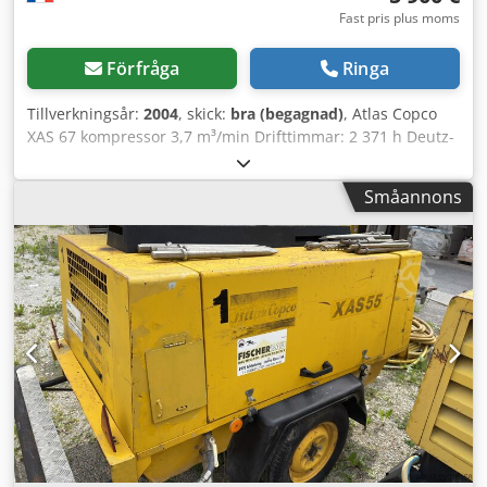
Fast pris plus moms
Förfråga
Ringa
Tillverkningsår:
2004
, skick:
bra (begagnad)
, Atlas Copco
XAS 67 kompressor 3,7 m³/min Drifttimmar: 2 371 h Deutz-
motor Cjdoiywpzepfx Adperf Typ: diesel
Småannons