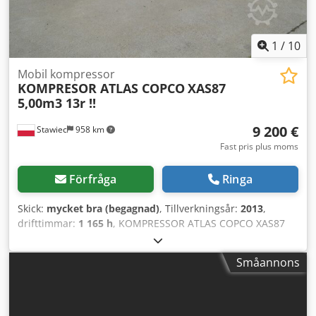
1
/
10
Mobil kompressor
KOMPRESOR ATLAS COPCO
XAS87
5,00m3 13r !!
9 200 €
Stawiec
958 km
Fast pris plus moms
Förfråga
Ringa
Skick:
mycket bra (begagnad)
, Tillverkningsår:
2013
,
drifttimmar:
1 165 h
, KOMPRESSOR ATLAS COPCO XAS87
5,00m3 2013!! Crsdotu E Eyepfx Adpjf Dieselkompressor
ATLAS COPCO XAS87, maskinen har genomgått service.
Småannons
Tekniska data: Kapacitet: 5,00 m³/min Arbetstryck: 7 bar
Tillverkningsår: 2013 Motor: KUBOTA Drifttimmar: 1165 h
Kompressorn är fullt fungerande och redo för drift, vi
lämnar garanti. Nettopris: 39 800 PLN Bruttopris: 48 954