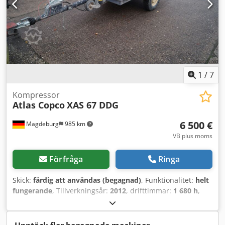
1
/
7
Kompressor
Atlas Copco
XAS 67 DDG
6 500 €
Magdeburg
985 km
VB plus moms
Förfråga
Ringa
Skick:
färdig att användas (begagnad)
, Funktionalitet:
helt
fungerande
, Tillverkningsår:
2012
, drifttimmar:
1 680 h
,
Kompressor Atlas Copco XAS 67 DDG, tillverkningsår 2012,
1680 driftstimmar, volymflöde 3,5 m³, nödström 12,5 kVA,
anslutningar 1 x 230 volt, 2 x 400 volt, serienummer