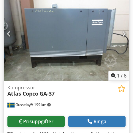
lastbils-DIN-dragögla eller tungt släpvagnskoppling för
personbil - Påskjuts- och parkeringsbroms med
backautomatik Credpfxeu A Tq Ho Adpof Ytterligare
information finns på det bifogade databladet.
1
/
6
Kompressor
Atlas Copco
GA-37
Gusselby
199 km
Prisuppgifter
Ringa