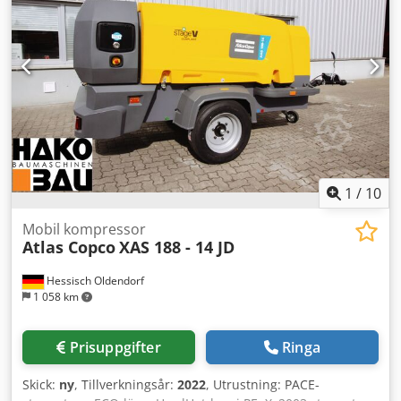
Adox A T D Sepjf
1
/
10
Mobil kompressor
Atlas Copco
XAS 188 - 14 JD
Hessisch Oldendorf
1 058 km
Prisuppgifter
Ringa
Skick:
ny
, Tillverkningsår:
2022
, Utrustning: PACE-