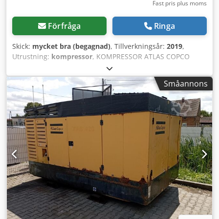
Fast pris plus moms
Förfråga
Ringa
Skick:
mycket bra (begagnad)
, Tillverkningsår:
2019
,
Utrustning:
kompressor
, KOMPRESSOR ATLAS COPCO
XAS88 5,2 m³ 2019 Dieselkompressor ATLAS COPCO XAS 88
efter full service Tekniska data: - Kapacitet: 5,20 m³/min
Småannons
Crodjrdf Swjpfx Adpjf - Arbetstryck: 7 Bar - Tillverkningsår:
2019 - Motor: KUBOTA - Drifttimmar: 1519 h Kompressorn
är fullt fungerande Pris exkl. moms: 58 800 PLN Pris inkl.
moms: 72 324 PLN Nedan finns en länk till en video som
visar maskinens funktion.