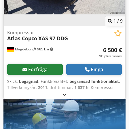
1
/
9
Kompressor
Atlas Copco
XAS 97 DDG
6 500 €
Magdeburg
985 km
VB plus moms
Förfråga
Ringa
Skick:
begagnad
, Funktionalitet:
begränsad funktionalitet
,
Tillverkningsår:
2011
, drifttimmar:
1 637 h
, Kompressor
Atlas Copco XAS 97 DDG, tillverkningsår 2011, 1637
driftstimmar, volymflöde 5,3 m³, nödström 12,5 kVA,
anslutningar: 1 x 230 volt, 2 x 400 volt, serienummer
YA3062560C0262053, ABE-certifikat och godkännande
finns, 1 torsionsaxel böjd, kilremskåpa saknas, fläktgaller
saknas. Codpfozbiicsx Adpsrf