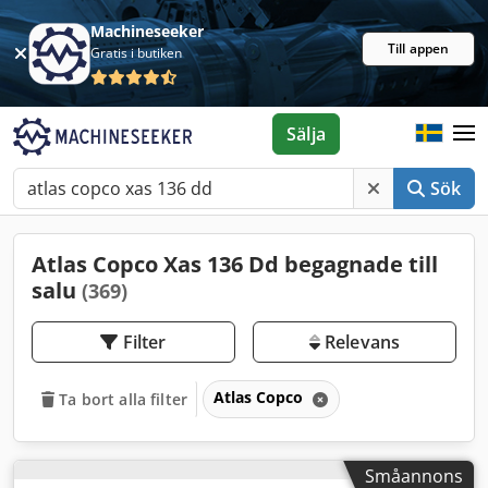
Machineseeker
Till appen
Gratis i butiken
Sälja
Sök
Atlas Copco Xas 136 Dd begagnade till
salu
(369)
Filter
Relevans
Atlas Copco
Ta bort alla filter
Småannons