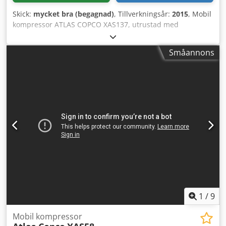
Skick:
mycket bra (begagnad)
, Tillverkningsår:
2015
, Mobil
kompressor ATLAS COPCO XAS137, utrustad med
slutkylare, genomgången fullständig service. Tekniska
data: kapacitet 7,70 m3/min; arbetstryck 7 bar;
Småannons
tillverkningsår 2015 motor: KUBOTA drifttid: 2000 timmar
Crjdpfx Aezky Nksdpof kompressorn är i fullt fungerande
skick, redo för användning, garanti nettopris: 59 500 PLN
bruttopris: 73 185 PLN maskinen är i perfekt skick. Nedan
följer länkar till videor.
1
/
9
Mobil kompressor