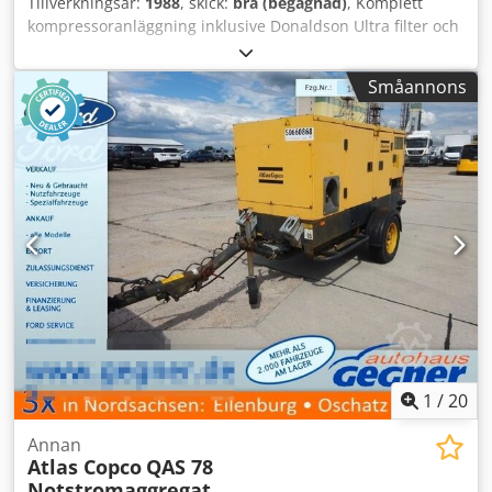
Tillverkningsår:
1988
, skick:
bra (begagnad)
, Komplett
kompressoranläggning inklusive Donaldson Ultra filter och
en tank Codpohpx U Ajfx Adporf
Småannons
1
/
20
Annan
Atlas Copco
QAS 78
Notstromaggregat