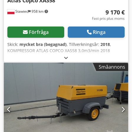
Atlas Copco
XAS58
9 170 €
Stawiec
958 km
Fast pris plus moms
Förfråga
Ringa
Skick:
mycket bra (begagnad)
, Tillverkningsår:
2018
,
KOMPRESSOR ATLAS COPCO XAS58 3,0m3/min 2018
Dieselkompressor ATLAS COPCO XAS 58, maskinen är
servad Teknisk data: kapacitet: 3,00 m3/min arbetstryck: 7
Småannons
bar årsmodell: 2018 motor: KUBOTA timmar: 681 h
Kompressorn är fullt fungerande Pris exkl. moms: 39 500
PLN Pris inkl. moms: 48 585 PLN Nedan finns en länk till en
video som visar maskinen i drift. Crjdpstyk Svjfx Adpsf