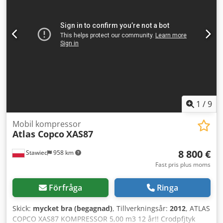
PLN Nedan finns en länk till en video som visar maskinens
arbete.
1
/
9
Mobil kompressor
Atlas Copco
XAS87
8 800 €
Stawiec
958 km
Fast pris plus moms
Förfråga
Ringa
Skick:
mycket bra (begagnad)
, Tillverkningsår:
2012
, ATLAS
COPCO XAS87 KOMPRESSOR 5,00 m3 12 år!! Crodpfjtyk