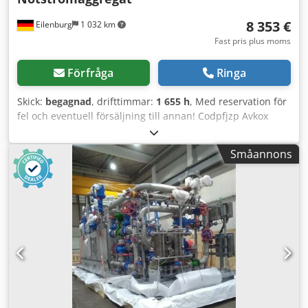
8 353 €
Eilenburg
1 032 km
Fast pris plus moms
Förfråga
Ringa
Skick:
begagnad
, drifttimmar:
1 655 h
, Med reservation för
fel och eventuell försäljning till annan! Codpfjzp Avkox
Adpjrf Internt nummer: 1433. PERKINS-motor. Fordonet är i
originalskick! Leverans i hela landet mot en extra kostnad.
Småannons
Med reservation för fel och eventuell försäljning till annan.
Vi tar gärna emot ditt fordon i inbyte. Finansiering/leasing
är möjligt även utan kontantinsats! Har du ytterligare
frågor? Vi hjälper dig gärna!