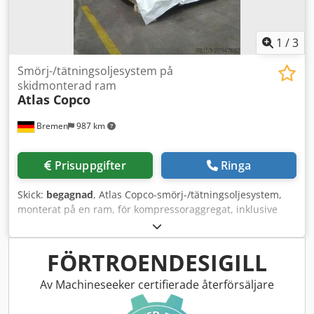
1
/
3
Smörj-/tätningsoljesystem på
skidmonterad ram
Atlas Copco
Bremen
987 km
Prisuppgifter
Ringa
Skick:
begagnad
, Atlas Copco-smörj-/tätningsoljesystem,
monterat på en ram, för kompressoraggregat, inklusive
huvudtank med pumpar, filter, kylare och ventilblock.
Inkluderar även en uppsamlingstank och ett urval av
reservdelar och packningar, enligt listan som kan laddas
FÖRTROENDESIGILL
ner nedan. Crodpfozmadmex Adpsf Obs: Försäljningen är
villkorad av att köparen inom 24 timmar efter ett villkorat
Av Machineseeker certifierade återförsäljare
köpekontrakt slutför en tillfredsställande
affärsgenomlysning av en affärspartner (BPDDC) och ett