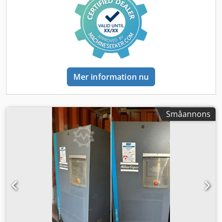
intyg från slutanvändaren (EUS). Om köparen inte är
slutanvändaren ska detta även gälla för varje
slutanvändare. Formulär för BPDDC och EUS kan laddas
ner från webbplatsen.
Mer information nu
Småannons