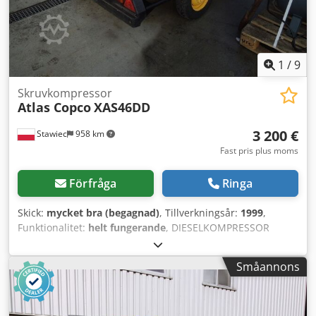
1
/
9
Skruvkompressor
Atlas Copco
XAS46DD
3 200 €
Stawiec
958 km
Fast pris plus moms
Förfråga
Ringa
Skick:
mycket bra (begagnad)
, Tillverkningsår:
1999
,
Funktionalitet:
helt fungerande
, DIESELKOMPRESSOR
ATLAS COPCO XAS46DD efter service! Kompressorn är
registrerad i Polen. Tekniska data: kapacitet 2,60 m3/min;
Småannons
arbetstryck 7 Bar; motor DEUTZ F2M1011; drifttid 1355h!
Kompressorn är fullt fungerande, klar för arbete, garanti.
Netto pris: 13 500 PLN. Brutto pris: 16 605 PLN. Crjdpfx