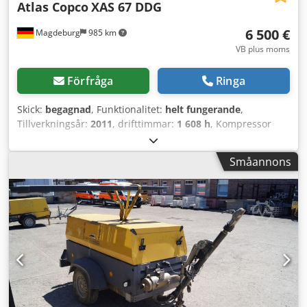
Atlas Copco
XAS 67 DDG
6 500 €
Magdeburg
985 km
VB plus moms
Förfråga
Ringa
Skick:
begagnad
, Funktionalitet:
helt fungerande
,
Tillverkningsår:
2011
, drifttimmar:
1 608 h
, Kompressor
Atlas Copco XAS 67 DDG, tillverkningsår 2011, 1608
drifttimmar, volymflöde 3,5 m³, nödström 12,5 kVA,
Småannons
anslutningar: 1 x 230 Volt, 2 x 400 Volt, serienr.
YA3062565B0165591, godkännande finns. Crsdpfx
Aezbiivjdpef