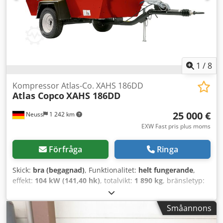
1
/
8
Kompressor Atlas-Co. XAHS 186DD
Atlas Copco
XAHS 186DD
25 000 €
Neuss
1 242 km
EXW Fast pris plus moms
Förfråga
Ringa
Skick:
bra (begagnad)
, Funktionalitet:
helt fungerande
,
effekt:
104 kW (141,40 hk)
, totalvikt:
1 890 kg
, bränsletyp:
diesel
, färg:
gul
, Tillverkningsår:
2016
, drifttimmar:
3 735 h
,
arbetstryck:
12 stång
, maskin-/fordonsnummer:
Småannons
APP402997
, - Backventil installerat - Kaross med
pulverlackering - Höjdjusterbar draganordning med