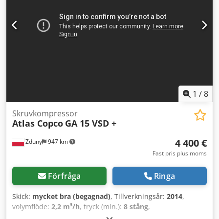
1
/
8
Skruvkompressor
Atlas Copco
GA 15 VSD +
4 400 €
Zduny
947 km
Fast pris plus moms
Förfråga
Ringa
Skick:
mycket bra (begagnad)
, Tillverkningsår:
2014
,
volymflöde:
2,2 m³/h
, tryck (min.):
8 stång
,
Skruvkompressor ATLAS COPCO GA 15 VSD + Variabel