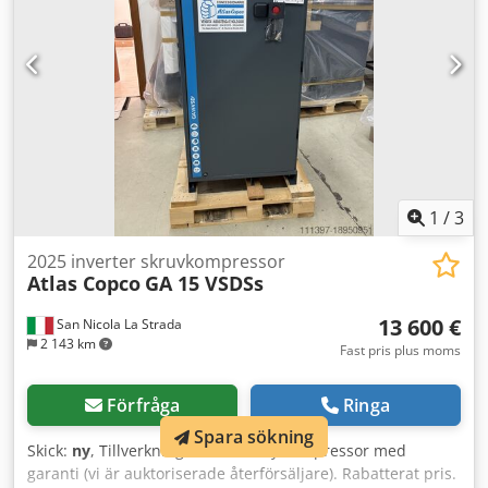
1
/
3
2025 inverter skruvkompressor
Atlas Copco
GA 15 VSDSs
13 600 €
San Nicola La Strada
2 143 km
Fast pris plus moms
Förfråga
Ringa
Spara sökning
Skick:
ny
, Tillverkningsår:
2025
, Ny kompressor med
garanti (vi är auktoriserade återförsäljare). Rabatterat pris.