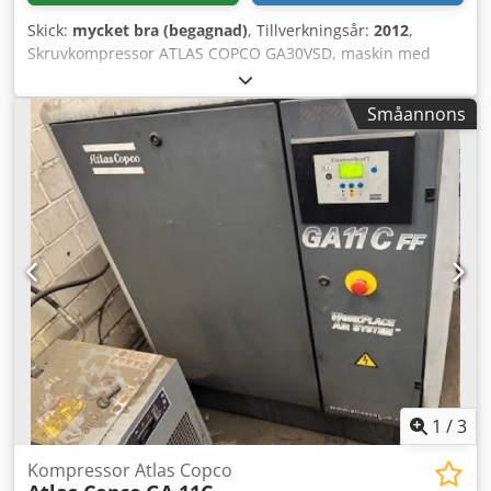
Skick:
mycket bra (begagnad)
, Tillverkningsår:
2012
,
Skruvkompressor ATLAS COPCO GA30VSD, maskin med
frekvensomriktare efter service Tekniska data: kapacitet:
5,58 m3/min; Dkedpfx Akey S T Ths Eer motor på 30 kW;
Småannons
max tryck: 13 bar; år: 2012; drifttimmar: 11 816; Pris: 24
500 EUR netto 30 135 EUR brutto Kompressorn är fullt
fungerande, redo för bruk, med garanti. Vi erbjuder
service.
1
/
3
Kompressor Atlas Copco