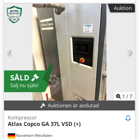
kylufttork, är demonterad men i gott skick. Dedpfxszb Drxs
Auktion
Ak Eskr
SÅLD
Sälj nu själv!
1
/
7
Auktionen är avslutad
Kompressor
Atlas Copco
GA 37L VSD (+)
Nordrhein-Westfalen