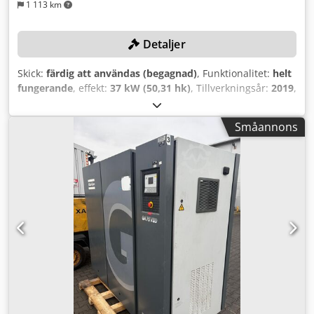
1 113 km
Detaljer
Skick:
färdig att användas (begagnad)
, Funktionalitet:
helt
fungerande
, effekt:
37 kW (50,31 hk)
, Tillverkningsår:
2019
,
tryck (max.):
13 stång
, användbar tankkapacitet:
1 500 l
,
varvtal (max):
3 800 varv/min
, volymflöde:
475,2 m³/h
,
Småannons
maskin-/fordonsnummer:
API866497
, Kompressorn
genomgick omfattande underhåll i december 2025, olja
och filter har bytts! TEKNISKA DETALJER Inkopplingstryck:
8,5 bar Utkopplingstryck: 10,0 bar Drifttemperatur: 76 °C
Volymflöde: 131,9 l/s Tryckkärlsvolym: 1 500 l Tillverkare
tryckkärl: OKS Otto Klein GmbH MASKINDETALJER
Motoreffekt: 37 kW Motorvarvtal: 3 800 rpm Drifttimmar
(status 12.2025): 31 006 h Maskinvikt: 860 kg Följande
arbeten utfördes i samband med underhållet i december
2025: - Oljebyte - Luftfilterpatron utbytt Dksdpfx Aezf Afqok
Eer - Oljefilter bytt - Oljeseparatorpatron bytt -
Nödstoppsbrytare kontrollerad - Säkerhetsventil
kontrollerad - Provkörning utförd - Oljenivå kontrollerad -