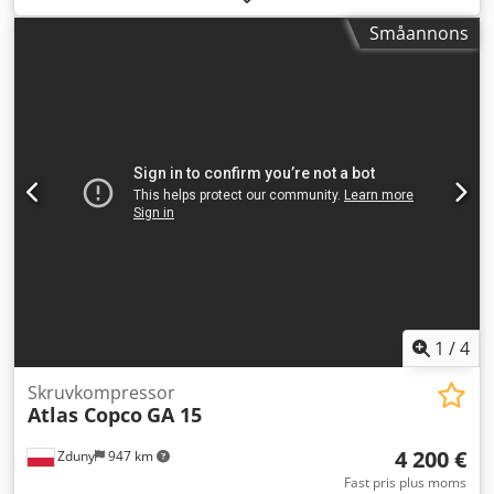
hastighet (frekvensomriktare) Motor 15 kW Kapacitet: 2,51
Småannons
m3/min Dkedpfx Asytyd Ujk Ejr Tryck: 13 bar
Tillverkningsår: 2014 Drifttimmar: 11 380 h Kompressorn
är servad med byte av filter och olja.
1
/
4
Skruvkompressor
Atlas Copco
GA 15
4 200 €
Zduny
947 km
Fast pris plus moms