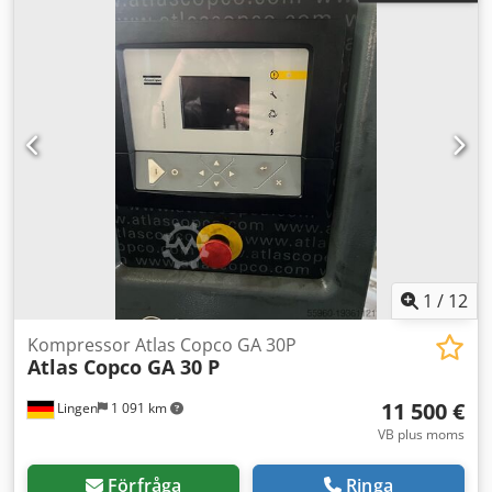
1
/
12
Kompressor Atlas Copco GA 30P
Atlas Copco GA 30 P
11 500 €
Lingen
1 091 km
VB plus moms
Förfråga
Ringa