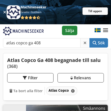
Machineseeker
Till appen
Gratis i butiken
Sälja
Sök
Atlas Copco Ga 408 begagnade till salu
(368)
Filter
Relevans
Atlas Copco
Ta bort alla filter
Småannons