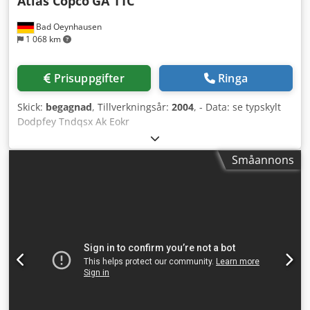
Atlas Copco
GA 11C
Bad Oeynhausen
1 068 km
Prisuppgifter
Ringa
Skick:
begagnad
, Tillverkningsår:
2004
, - Data: se typskylt
Dodpfey Tndqsx Ak Eokr
Småannons