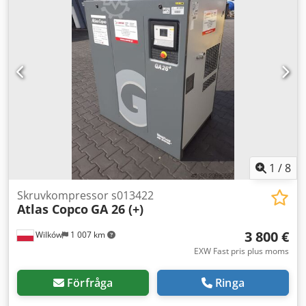
1
/
8
Skruvkompressor s013422
Atlas Copco
GA 26 (+)
3 800 €
Wilków
1 007 km
EXW Fast pris plus moms
Förfråga
Ringa