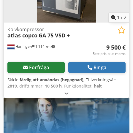
1
/
2
Kolvkompressor
atlas copco
GA 75 VSD +
9 500 €
Harlingen
1 114 km
Fast pris plus moms
Förfråga
Ringa
Skick:
färdig att användas (begagnad)
, Tillverkningsår:
2019
, drifttimmar:
10 500 h
, Funktionalitet:
helt
fungerande
, totalvikt:
898 kg
, effekt:
75 kW (101,97 hk)
,
volymflöde:
476 m³/h
, tryck (max.):
13 stång
, typ av kylning:
luft
, Utrustning:
Typplåt tillgänglig, dokumentation /
manual
, välfungerande skruvkompressor, 75 kW,
frekvensstyrd. Dodpszrihrjfx Ak Eekr