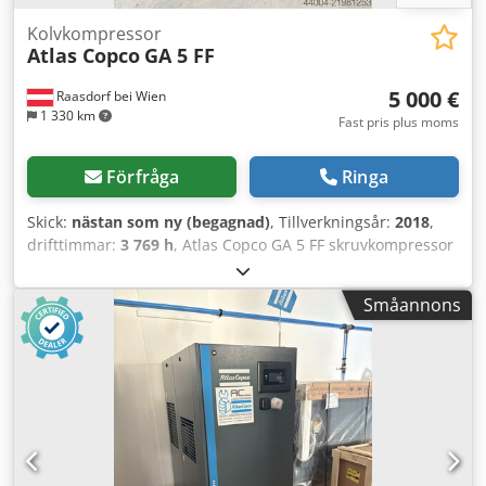
Kolvkompressor
Atlas Copco
GA 5 FF
5 000 €
Raasdorf bei Wien
1 330 km
Fast pris plus moms
Förfråga
Ringa
Skick:
nästan som ny (begagnad)
, Tillverkningsår:
2018
,
drifttimmar:
3 769 h
, Atlas Copco GA 5 FF skruvkompressor
inkl. kyltork. Motor & Effekt: • Märkeffekt huvudmotor: 5,5
kW (7,5 hk) • Motoreffektivitet: Vanligtvis IE3 (skyddsklass
Småannons
IP55) • Spänning / Frekvens: 400 V / 50 Hz (3-fas) • Starttyp:
Y-D-start Tryck och leveransmängd: 7,5 bar 15,0 l/s (900
l/min) ~54,0 m³/h 8,5 bar 13,2 l/s (792 l/min) ~47,5 m³/h 10
bar 12,5 l/s (750 l/min) ~45,0 m³/h 13 bar 8,4 l/s (504 l/min)
~30,2 m³/h Behållarvolym: 270 l Integrerad kyltork: •
Tryckdaggpunkt: +3 °C • Ytterligare effektförbrukning: ca.
0,22 kW • Kondensatavledare: Elektronisk, förlustfri
Ljudnivå & Miljö • Ljudnivå: 60 till 63 dB(A) (mycket tyst tack