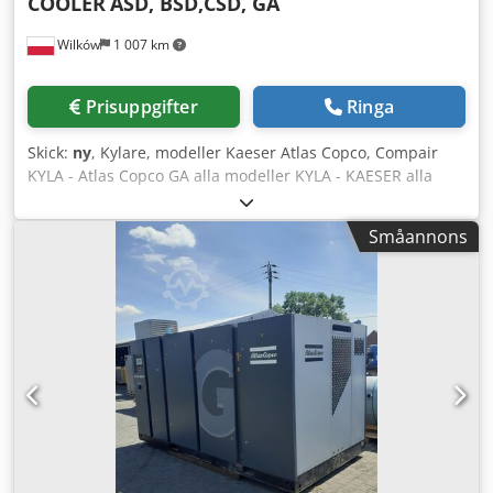
COOLER
ASD, BSD,CSD, GA
Wilków
1 007 km
Prisuppgifter
Ringa
Skick:
ny
, Kylare, modeller Kaeser Atlas Copco, Compair
KYLA - Atlas Copco GA alla modeller KYLA - KAESER alla
modeller Dkodpfsx I E Ayox Ak Eer OLJEKYLARE
Småannons