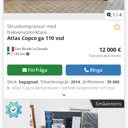
1
/
4
Skruvkompressor med
frekvensomriktare
Atlas Copco
ga 110 vsd
12 000 €
San Nicola La Strada
2 143 km
Fast pris plus moms
Förfråga
Ringa
Skick:
begagnad
, Tillverkningsår:
2014
, drifttimmar:
39 000
h
, Atlas Copco kompressor i perfekt fungerande och tyst
skick (vi är auktoriserade återförsäljare).
Huvudegenskaper: Max tryck: 10 bar Kapacitet: 19 200
Småannons
liter/min Effekt: 110 kW / 150 hk Dkedpfx Aezc Hmhok Esr