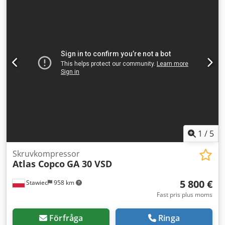
1
/
5
Skruvkompressor
Atlas Copco
GA 30 VSD
5 800 €
Stawiec
958 km
Fast pris plus moms
Förfråga
Ringa