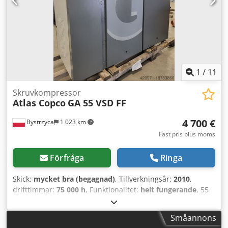
1
/
11
Skruvkompressor
Atlas Copco
GA 55 VSD FF
4 700 €
Bystrzyca
1 023 km
Fast pris plus moms
Förfråga
Ringa
Skick:
mycket bra (begagnad)
, Tillverkningsår:
2010
,
drifttimmar:
75 000 h
, Funktionalitet:
helt fungerande
, 55
kW kompressor med inbyggd tork och frekvensomriktare.
Mycket gott skick. Efter service. 3 månaders garanti.
Småannons
Dodpov Rmmmofx Ak Ejkr