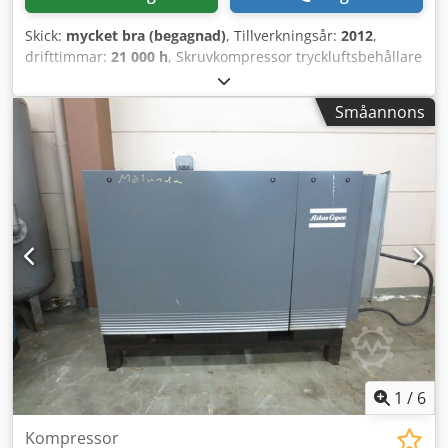
Skick:
mycket bra (begagnad)
, Tillverkningsår:
2012
,
drifttimmar:
21 000 h
, Skruvkompressor tryckluftsbehållare
tork avoljningsenhet plats Mülheim an der Ruhr Dsdpewr
Nnbefx Ak Ejkr
Småannons
1
/
6
Kompressor