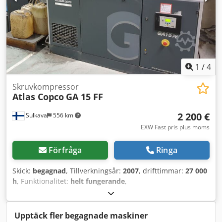
1
/
4
Skruvkompressor
Atlas Copco
GA 15 FF
2 200 €
Sulkava
556 km
EXW Fast pris plus moms
Förfråga
Ringa
Skick:
begagnad
, Tillverkningsår:
2007
, drifttimmar:
27 000
h
, Funktionalitet:
helt fungerande
,
maskin-/fordonsnummer:
API454025
, Oljelubricerad
roterande skruvkompressor med integrerad kylmedeltork
Atlas Copco, modell GA 15 FF, årsmodell 2007,
Upptäck fler begagnade maskiner