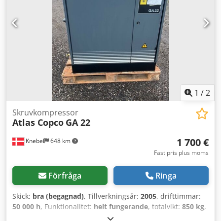
Tillverkarens artikelnummer: 8153336470 Om du är osäker
på om maskinen är rätt för dina behov, eller inte hittat rätt
kompressor, RING OSS! Vi hjälper dig att välja rätt
utrustning. Ta gärna del av hela vårt produktsortiment.
1
/
2
Skruvkompressor
Atlas Copco
GA 22
1 700 €
Knebel
648 km
Fast pris plus moms
Förfråga
Ringa
Skick:
bra (begagnad)
, Tillverkningsår:
2005
, drifttimmar:
50 000 h
, Funktionalitet:
helt fungerande
, totalvikt:
850 kg
,
Utrustning:
kyltork
, Skruvkompressor 22 kW med inbyggd