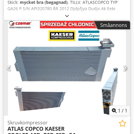
Skick:
mycket bra (begagnad)
, TILLV. ATLASCOPCO TYP
GA26 P S/N API320780 ÅR 2012 Djdpfjya Dudjx Ak Eekr
EFFEKTEFFEKT (kW) 26 KAPACITET (m3/min) 4,16 TRYCK
(bar) 10
Småannons
1
/
1
Skruvkompressor
ATLAS COPCO KAESER