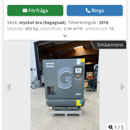
Förfråga
Ringa
Skick:
mycket bra (begagnad)
, Tillverkningsår:
2018
,
totalvikt:
403 kg
, volymflöde:
2,39 m³/h
, arbetstryck:
10
stång
, inspänning:
400 V
, Skruvkompressor ATLAS COPCO
GA 15 Motor: 15 kW Kapacitet: 2,39 m³/min Tryck: 10 bar
Småannons
Dkedpfx Aeyfw Sgjk Eer Tillverkningsår: 2018 Drifttimmar:
8092
1
/
5