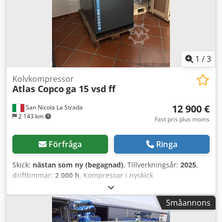
vare full kapsling, kan placeras direkt vid arbetsplatsen) •
Tillåten omgivningstemperatur: +1 °C till +46 °C Djdpfxjy T
Icgs Ak Eskr Mått & Vikt: • Längd x Bredd x Höjd: ca. 1500
mm x 730 mm x 1710 mm • Vikt: ca. 360 kg Styrsystem: •
Typ: Elektronikon Drifttimmar: 1170 h Tillverkningsår: 2018
Pris: 5.000,-
1
/
3
Kolvkompressor
Atlas Copco
ga 15 vsd ff
12 900 €
San Nicola La Strada
2 143 km
Fast pris plus moms
Förfråga
Ringa
Skick:
nästan som ny (begagnad)
, Tillverkningsår:
2025
,
drifttimmar:
2 000 h
, Kompressor i nyskick
(demonstrationskompressor), endast 2000 timmar. Vi är
auktoriserade återförsäljare. Nypris enligt lista: 32 074
Småannons
EUR. Huvudegenskaper: Max tryck: 10 bar Effekt: 15 kW / 20
hk Kapacitet: 2940 l/min Dsdpfxjzdf Iye Ak Eskr