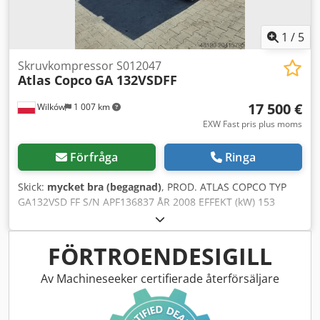
1
/
5
Skruvkompressor S012047
Atlas Copco
GA 132VSDFF
17 500 €
Wilków
1 007 km
EXW Fast pris plus moms
Förfråga
Ringa
Skick:
mycket bra (begagnad)
, PROD. ATLAS COPCO TYP
GA132VSD FF S/N APF136837 ÅR 2008 EFFEKT (kW) 153
KAPACITET (m3/min) 22,9 m3/min - 381 l/s TRYCK (bar) 8,5
FREKVENSOMRIKTARE ja INBYGGD TORK ja VÄRMEVÄXLARE
nej KYLD (LUFT/VATTEN) luft PÅ TANK nej
FÖRTROENDESIGILL
DOKUMENTATION nej ANSLUTNING 2 Dodpfx Asxtblxok
Ejkr NY/BEGAGNAD BEGAGNAD
Av Machineseeker certifierade återförsäljare