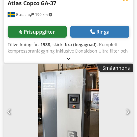
Atlas Copco
GA-37
Gusselby
199 km
Prisuppgifter
Ringa
Tillverkningsår:
1988
, skick:
bra (begagnad)
, Komplett
kompressoranläggning inklusive Donaldson Ultra filter och
en tank Dkodpfx Akshpx U Ae Ejr
Småannons