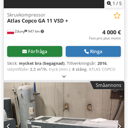
1
/
5
Skruvkompressor
Atlas Copco
GA 11 VSD +
4 000 €
Zduny
947 km
Fast pris plus moms
Förfråga
Ringa
Skick:
mycket bra (begagnad)
, Tillverkningsår:
2016
,
volymflöde:
2,2 m³/h
, tryck (min.):
8 stång
, ATLAS COPCO
GA 11 VSD+ skruvkompressor Variabel hastighet
(frekvensomriktare) Dksdpfx Akjytyh Ho Eor Motor 11 kW
Småannons
Kapacitet 1,95 m³/min Tryck 13 bar Tillverkningsår 2016
Drifttid 9270 timmar