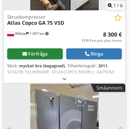
Kontroll av oljeläckage - Kontroll av luftläckage -
1
/
6
Remspänning kontrollerad - Driftkoppling kontrollerad
Skruvkompressor
Atlas Copco
GA 75 VSD
8 300 €
Wilków
1 007 km
EXW Fast pris plus moms
Förfråga
Ringa
Skick:
mycket bra (begagnad)
, Tillverkningsår:
2011
,
S016230 TILLVERKARE: ATLASCOPCO MODELL: GA75VSD
S/N: API658180 ÅR: 2011 EFFEKT (kW): 75 KAPACITET
(m3/min): 14,68 TRYCK (bar): 13 DRIFTTID (DOK/TOT):
Småannons
FREKVENSOMFORMARE: ja Djdpjzcnu Tefx Ak Eokr
INBYGGT TORK: nej VÄRMEVÄXLARE: ja KYLNING
(LUFT/VATTEN): luft PÅ TANK: nej DOKUMENTATION: nej
ANSLUTNING: 2 1/2 NY/BEGAGNAD: BEGAGNAD