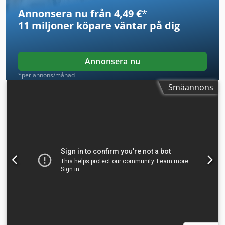
Annonsera nu från 4,49 €
*
11 miljoner köpare
väntar på dig
Annonsera nu
*per annons/månad
Småannons