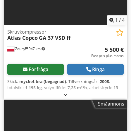
1
/
4
Skruvkompressor
Atlas Copco
GA 37 VSD ff
5 500 €
Zduny
947 km
Fast pris plus moms
Förfråga
Ringa
Skick:
mycket bra (begagnad)
, Tillverkningsår:
2008
,
totalvikt:
1 195 kg
, volymflöde:
7,25 m³/h
, arbetstryck:
13
stång
, inspänning:
400 V
, Skruvkompressor ATLAS COPCO
GA 37 VSD ff Variabel hastighet (frekvensomriktare)
Småannons
Utrustad med kylmedels-torkar Motor: 37 kW Dsdpfx Aket
Hdh Nj Eokr Kapacitet: 7,25 m³/min Tryck: 13 bar
Drifttimmar: 13 200 h Kompressorn är fullt fungerande