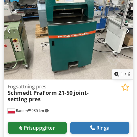
Räknare med buntningsfunktion och indikator för
falsningshastighet Rietschle kompressor Upphöjt
ljuddämpande kåpa Dedpfjzmu Hcjx Ahfowa Verktygsrulle
för montering av verktyg som perforering, bigning och
skärning FL2-50 matarenhet med vakuumenhet
Fönsterkassett med styrenhet Mobil leveransenhet med
steglös hastighetsreglering.
1
/
6
Fogsättning pres
Schmedt PraForm 21-50
joint-
setting pres
Radom
985 km
Prisuppgifter
Ringa