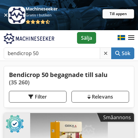
Machineseeker
Till appen
Gratis i butiken
Sälja
Sök
Bendicrop 50 begagnade till salu
(35 260)
Filter
Relevans
Småannons