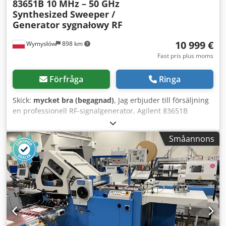
83651B 10 MHz – 50 GHz
Synthesized Sweeper /
Generator sygnałowy RF
10 999 €
Wymysłów
898 km
Fast pris plus moms
Förfråga
Ringa
Skick:
mycket bra (begagnad)
, Jag erbjuder till försäljning
en professionell RF-signalgenerator, Agilent 83651B
Synthesized Sweeper, avsedd för laboratorie-, forsknings-
och utvecklings- samt serviceapplikationer. Enheten
Småannons
används vid testning av mikrovågskretsar,
telekommunikationsutrustning och högfrekvensmätningar.
Modell 83651B erbjuder ett brett frekvensområde från 10
MHz till 50 GHz, vilket gör den idealisk för laboratorier som
arbetar med elektronik, mikrovågsteknik och
telekommunikation. Enheten är utrustad med ett stort
antal mät- och styranslutningar, ett GPIB-gränssnitt, 10
MHz referensingångar och -utgångar samt möjlighet att