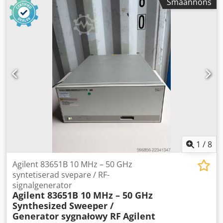
Småannons
ingen förpackning
1
/
8
Agilent 83651B 10 MHz – 50 GHz
syntetiserad svepare / RF-
signalgenerator
Agilent 83651B 10 MHz – 50 GHz
Synthesized Sweeper /
Generator sygnałowy RF
Agilent