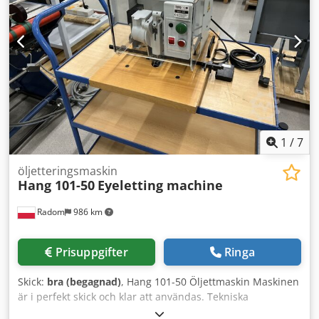
längsgående balkarna mot oavsiktligt lyft Dina
kontaktpersoner hos oss: Herr: Andre Evering Herr: Mario
Klöver Herr: Falk Deutsch Allmän information om artikeln:
Denna artikel erbjuds endast för avhämtning. Om
transport önskas utöver detta, eller om artikeln ska skickas,
medför detta ytterligare kostnader, vilka kan efterfrågas
separat beroende på leveransadress och omfattning.
1
/
7
öljetteringsmaskin
Hang 101-50
Eyeletting machine
Radom
986 km
Prisuppgifter
Ringa
Skick:
bra (begagnad)
, Hang 101-50 Öljettmaskin Maskinen
är i perfekt skick och klar att användas. Tekniska
specifikationer: 1 öljett-huvud (Hang 271 öljett,