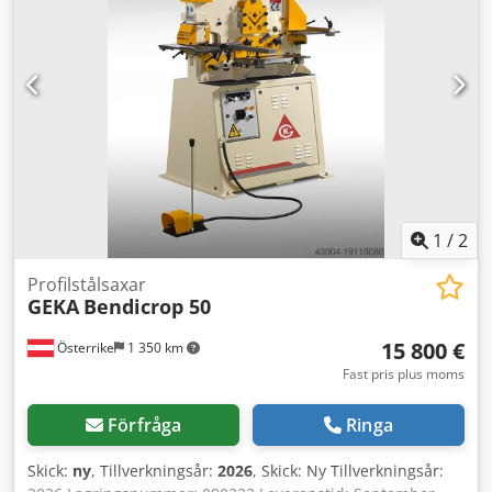
1
/
2
Profilstålsaxar
GEKA
Bendicrop 50
15 800 €
Österrike
1 350 km
Fast pris plus moms
Förfråga
Ringa
Skick:
ny
, Tillverkningsår:
2026
, Skick: Ny Tillverkningsår: