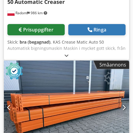
50
Automatic Creaser
Radom
986 km
Prisuppgifter
Ringa
Skick:
bra (begagnad)
, KAS Crease Matic Auto 50
Automatisk bigningsmaskin Maskin i mycket gott skick, från
en statlig institution. Beskrivning: Arbetsbredd upp till 500
mm. Arkets längd upp till 999 mm. Programmerare med
Småannons
möjlighet att lagra upp till 28
bignings-/perforeringspositioner. Automatisk arkmatning,
maskinen har inbyggd Becker-kompressor. Dwodszlgcyspfx
Ahfsa Lättanvänt kontrollpanel med möjlighet att lagra upp
till 99 program. Stabil metallkonstruktion monterad på hjul
för enkel förflyttning. Ett längsgående perforeringsverktyg
ingår. Bigning av digitala tryck och laminerade ark är
möjligt. Fyra bigningsbredder medföljer maskinen. Stort
arbetsbord. 230V strömförsörjning. Vikt 190 kg.