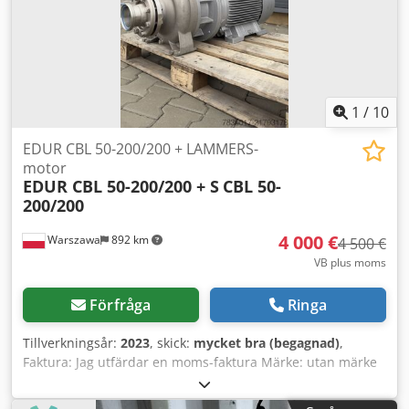
valutakurs 4,2 EUR (Priser kan ändras vid större
kursförändringar)
1
/
10
EDUR CBL 50-200/200 + LAMMERS-
motor
EDUR CBL 50-200/200 + S
CBL 50-
200/200
4 000 €
Warszawa
892 km
4 500 €
VB plus moms
Förfråga
Ringa
Tillverkningsår:
2023
, skick:
mycket bra (begagnad)
,
Faktura: Jag utfärdar en moms-faktura Märke: utan märke
Dwedpfjy Amumex Ahfja Typ: hydraulpump Modell: Typ-
CBL 50-200/200 Tillverkarens kod: 2 Förpackningens skick: