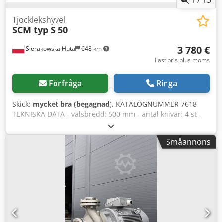
Tjocklekshyvel
SCM typ S 50
3 780 €
Sierakowska Huta
648 km
Fast pris plus moms
Förfråga
Ringa
Skick:
mycket bra (begagnad)
, KATALOGNUMMER 7618
TEKNISKA DATA - valsbredd: 500 mm - antal knivar: 4 st -
max. bearbetningshöjd: 230 mm uppifrån: - spärrar -
tandad matningsvals, dragande, svängbar, sekventiell -
Småannons
tryckrullar - hyvlande vals - tryck - utmatningsvals, slät och
dragande nerifrån: - 2 glidrullar i bordet - motor: 5,5 kW -
manuell höjning av arbetsbordet - 2 matningshastigheter:
7,5; 13 m/min - diameter för utsugsanslutning: 160 mm -
mått l/b/h: 1100x1000x1200 mm - vikt: 600 kg FÖRDELAR
Dwedpfx Aszkg T Njhfoa – italiensktillverkad – ej
omlackerad – begagnad rikthyvel, i mycket gott skick
Nettopris: 15 900 PLN Nettopris: 3 780 EUR enligt