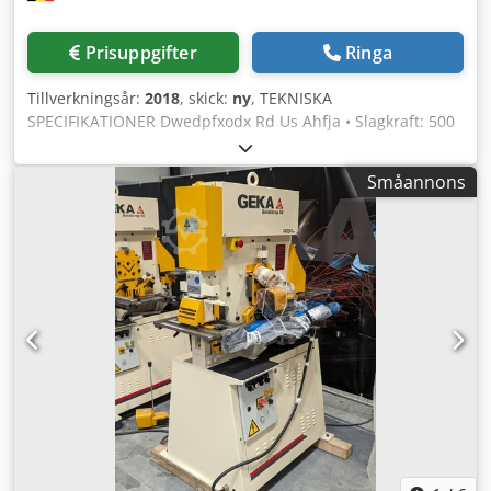
Prisuppgifter
Ringa
Tillverkningsår:
2018
, skick:
ny
, TEKNISKA
SPECIFIKATIONER Dwedpfxodx Rd Us Ahfja • Slagkraft: 500
kN / 50 ton • Håltagning: Ø31x12 mm • Slag per minut (vid
15 mm slaglängd): 34 • Halsdjup: 177 mm • Slaglängd: 50
Småannons
mm • Vinkelstål vid 90⁰: 80x80x8 mm • Plattstål: 350x10 mm
• Rundstång: Ø35 mm • Fyrkantstång: 30 mm • Triangulär
urklinkning: 90x42x10 mm • Bockstation: 100x10 mm •
Motor: 3 kW • Nettovikt: 950 kg