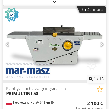
underskivan - original gjutjärnsvinkelanslag, justerbart -
bänklängd 1810 mm - båda bänkar justerbara
Småannons
TJAOCKHYVEL: - max bearbetningstjocklek på tjaockhyvel
200 mm - skydd för tjaockhyvelvals OVANIFRÅN: - spärrar -
matande, tandad inmatningsvals - press - kuttervals PRESS
- utmatande, slät matare Djdpfx Ajzmg N Nehfowa
UNDERTILL: - 2 justerbara valsar i underskivan - 2
matningshastigheter - huvudmotor 2,95 kW - mått L/B/H:
1940x1200x1120 mm - vikt 970 kg Nettopris: 13 900 PLN
Nettopris: 3 300 EUR Pris uträknad enligt kurs 4,2 PLN/EUR
(vid större kursvariationer kan priset ändras)
1
/
15
Planhyvel och avvägningsmaskin
PRIMULTINI 50
2 100 €
Sierakowska Huta
648 km
Fast pris plus moms