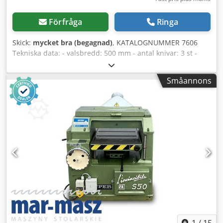
Förfråga
Ringa
Skick:
mycket bra (begagnad)
, KATALOGNUMMER 7606
Tekniska data: - valsbredd: 500 mm - antal knivar: 3 st -
skydd för valsen - bänklängd: 2530 mm - bänkar i gjutjärn -
båda bänkar justerbara - original gjutjärnsanhållare
Småannons
justerbar i vinkel - motor: 3 kW - mått (L/B/H):
2530x1000x1100 mm - vikt: 920 kg Dwjdpfxozkhrys Ahfea
FÖRDELAR – Italiensk tillverkning – 3-knivars vals –
begagnad rikthyvel – mycket gott skick Nettopris: 8 900 PLN
Nettopris: 2 100 EUR Nettopris beräknat till kursen 4,2
PLN/EUR (vid större kursförändringar kan priset komma att
ändras)
1
/
15