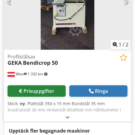
1150 kg
1
/
2
Profilstålsax
GEKA
Bendicrop 50
Wien
1 332 km
Prisuppgifter
Ringa
Skick:
ny
, Plattstål 350 x 15 mm Rundstål 35 mm
Kvadratstål 30 mm Vinkelstål 80x80x8 mm Håldiameter i
plåttjocklek Ø 27 i 13 / Ø 20 i 18 mm Knivlängd 356 mm
Motoreffekt 3,0 kW Slag/min 34 Stanskraft max. 500 kN Vikt
950 kg Mått L x B x H 1300x1100x1850 mm
Upptäck fler begagnade maskiner