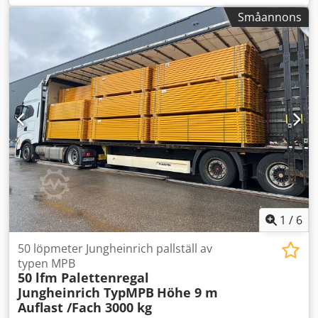
håldiameter ca 6 mm) Dwjdpfx Aszhkh Eshfsa Max
Småannons
kapacitet: 20 ark 230V elanslutning Främre och
sidomarginaler Manövrering: fotpedal eller
handomkopplare. Maskinen stansar och pressar öljetten i
ett enda steg. Automatisk matning av öljetter.
1
/
6
50 löpmeter Jungheinrich pallställ av
typen MPB
50 lfm Palettenregal
Jungheinrich TypMPB
Höhe 9 m
Auflast /Fach 3000 kg