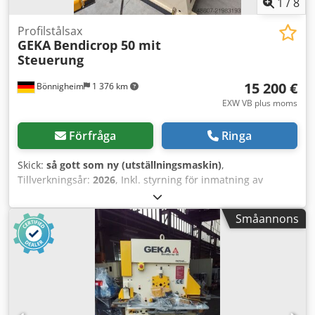
1
/
8
Profilstålsax
GEKA
Bendicrop 50 mit
Steuerung
15 200 €
Bönnigheim
1 376 km
EXW VB plus moms
Förfråga
Ringa
Skick:
så gott som ny (utställningsmaskin)
,
Tillverkningsår:
2026
, Inkl. styrning för inmatning av
bockningsvinkel. Lyft per minut med 15 mm slag: 34 /min.
Stanskraft: 500 kN Håldiameter och tjocklek upp till max:
Småannons
27x13 eller 20x18 mm Plattjärn (2° lutning) upp till max:
350x10 mm Dsdoy T N T Hjpfx Ahfswa Plattjärn (5° lutning)
upp till max: 350x15 mm Vinkeljärn 90 grader upp till max:
80x80x8 mm Rundmaterial upp till max: 35 mm
Fyrkantmaterial upp till max: 30 mm Urklipp upp till max:
10 mm Bockningskapacitet: Upptagning upp till max:
100x10 mm Motoreffekt: 3,0 kW Nettovikt: 950 kg Bruttovikt: