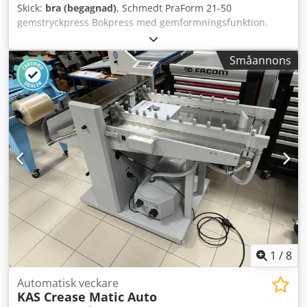
Skick:
bra (begagnad)
, Schmedt PraForm 21-50
gemstryckpress Bokpress med gemformningsfunktion.
Tillverkare: Schmedt, Tyskland. Dwjdpfx Ajzmnikshfea
Maskinen är i mycket gott skick och redo för produktion.
Småannons
Teknisk data: Max format: 450 x 520 x 100 mm Vikt: 264 kg
Strömförsörjning: 230V + tryckluft.
1
/
8
Automatisk veckare
KAS Crease Matic Auto