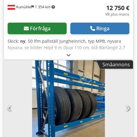
12 750 €
Aumühle
1 354 km
VB plus moms
Förfråga
Ringa
Skick:
ny
, 50 lfm pallställ Jungheinrich, typ MPB, nyvara
Nyvara, se bilder Höjd 9 m Djup 110 cm, blå Bärlängd 2,7
m, gul Bärverk med lastkapacitet/fack 3000 kg
Förhandlingspris: 12 750 €, netto, exklusive lager
Småannons
Erbjudandet består av: + 19 st. ramar, förmonterade, djup
110 cm, höjd 9 m + 144 st. bärverk, längd 2,7 m, 3000 kg
lastkapacitet/fack + 288 st. säkerhetsanordningar för
hyllplan + 78 st. betongankare Lastkapacitetsskyltar,
dokument etc. ingår självklart. Ytterligare tillbehör hittar
du i tillbehörskatalogen. Ram blå, sektioner galvaniserade.
3,5 m till 9 m höjd finns i lager. Dwodpfxjlp Ntgo Ahfoa
Fältlast 12 ton. Bärverk gul. Varorna finns i lager. Transport
och montering kan ordnas på förfrågan. Besiktning kan
ordnas när som helst efter överenskommelse. Ytterligare
information lämnas på förfrågan. Vi har ständigt över 5000