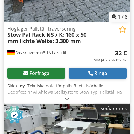
1
/
8
Höglager Pallställ traversering
Stow Pal Rack NS / K: 160 x 50
mm
lichte Weite: 3.300 mm
32 €
Neukamperfehn
1 013 km
Fast pris plus moms
Förfråga
Ringa
Skick:
ny
, Tekniska data för pallställets tvärbalk:
Dedpfxezlhr Aj Ahfewa Ställsystem: Stow Typ: Pallställ NS
Innehållet i leveransen är: 1 x pallställets tvärbalk, ny
Materialfärg: RAL 2004 orange Profil: 160 x 50 mm
Småannons
Tvärbalkstyp: PNB0436 Fäste: 4 HK (krok) Fri bredd: ca 3
300 mm Maximal belastning per tvärbalkspar: 4 500 kg vid
jämnt fördelad last 2 x säkringstappar, begagnade
Utförande: fullständigt galvaniserad För att säkra de