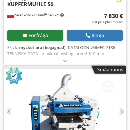
KUPFERMUHLE 50
7 830 €
Sierakowska Huta
648 km
Fast pris plus moms
Förfråga
Ringa
Skick:
mycket bra (begagnad)
, KATALOGNUMMER 7186
TEKNISKA DATA - maximal hyvlingsbredd 510 mm -
maximal hyvlinghöjd dubbelsidig 170 mm - maximal
hyvlinghöjd fyrsidig 100 mm *uppifrån: - inmatningsvals,
Småannons
kugghjul Djdpfjztalqox Ahfewa - spärrklor - dragvals,
kugghjul - tryckanordning - hyvlel 510 mm, 4-knivar (2
knivar monterade) 4 kW - utmatningsvals, slät *underifrån:
- styrlist - glidrulle – justerbart bord med vals upp/ner -
hyvlel 510 mm, 2-knivar 4 kW - 2 släta, reglerbara glidrullar
*bak: - 2 sidospindlar + tryckanordning - 1) vertikal höger
100 mm 2,35 kW - 2) vertikal vänster 100 mm 2,35 kW -
spindeldiameter 35 mm - spindlarna justerbara upp/ner,
höger/vänster - manuell inställning av hyvlingsdjup - 4
matningshastigheter - matningsmotor 1,5 kW - mått L/B/H