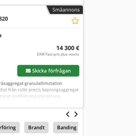
opieringsaggregat: 2 motorer
Småannons
n MASKINDETALJER Styrsystem: BIESSE
320
Djck Mått och vikt Maskinlängd: 5 610
limbehållare Lämplig för PUR-lim
 Förvärmningszon Tryckzon: NC-styrd
 NC-axel(ar) Profilbyte: automatiskt
14 300 €
EXW Fast pris plus moms
Skicka förfrågan
fräsaggregat granulatlimstation
list från rulle precis kapningsaggregat
å ämnet profilskrapa planskrapa
kning
rföring
Brandt
Banding Machine
Kantlistma