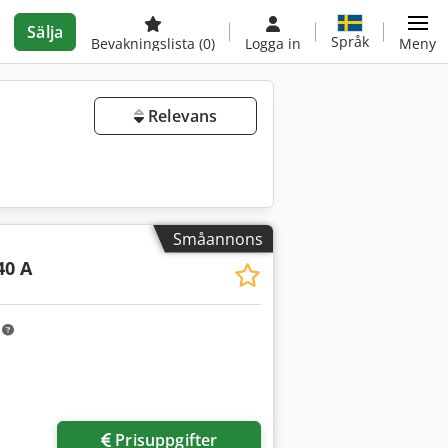
Sälja
Språk
Bevakningslista
(0)
Logga in
Meny
Relevans
Småannons
40 A
m
Prisuppgifter