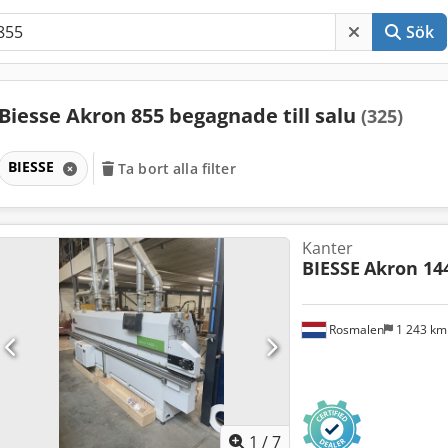
Sök
Biesse Akron 855 begagnade till salu
(325)
BIESSE
Ta bort alla filter
Kanter
BIESSE
Akron 14
Rosmalen
1 243 k
1
/
7