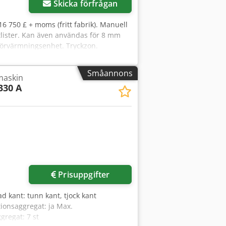
Skicka förfrågan
16 750 £ + moms (fritt fabrik). Manuell
tlister. Kan även användas för 8 mm
förvärmningsenhet. Tryckzon.
oriserade hörnavrundare.
 drift och levereras med ett
Småannons
maskin
330 A
Prisuppgifter
ad kant: tunn kant, tjock kant
ionsaggregat: ja Max.
gregat: 7 st