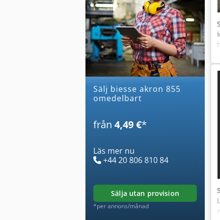
Sälj biesse akron 855
omedelbart
från
4,49 €
*
Läs mer nu
+44 20 806 810 84
sälja utan provision
*per annons/månad