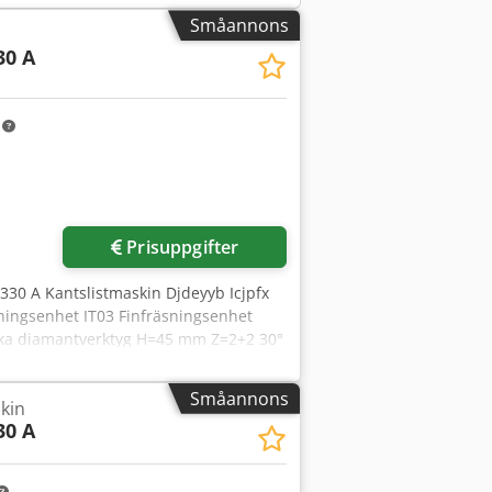
Småannons
30 A
m
Prisuppgifter
1330 A Kantslistmaskin Djdeyyb Icjpfx
ingsenhet IT03 Finfräsningsenhet
a diamantverktyg H=45 mm Z=2+2 30°
 BORSTENHET SZ02 EXTRASTÖD FÖR
TEM MANUELL INMATNINGSENHET FÖR
Småannons
kin
NE” PROFIL RAK LUFTBORD VID
30 A
BELAGDA FRÄSVERKTYG H=65 mm
 GRANULAT EVA/PUR-LIM I STÄLLET FÖR
M ADAPTIV INFRARÖD LAMPA AdIRL-