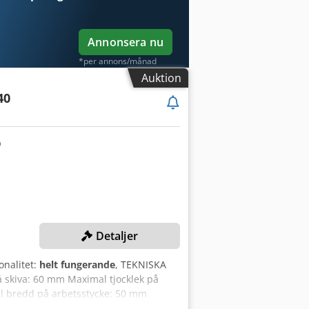
Annonsera nu
*per annons/månad
Auktion
40
Detaljer
onalitet:
helt fungerande
, TEKNISKA
 skiva: 60 mm Maximal tjocklek på
l bredd på arbetsstycke: 50 mm
stering: motorstyrd Limningssystem: