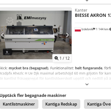
granulat Limbehållare: ovanifrån Kapsågaggregat: 2 motorer Hörnk
Kanter
Kant-/radie-/fasningsstationer: 1 Utförande: vänstergående maski
BIESSE
AKRON 1
SMART TOUCH 23" Total anslutningseffekt: 13 kW Dodjzktquspfx Ah 
mm Vikt: ca 2 250 kg UTRUSTNING Övertryck med rem Snabbytbytes
Listmagasin Sprayanordning Fräsningsaggregat för sammanfogning
Izdebnik
1 144 km
Profilskärblad, planskärblad Avrundningsaggregat Nestingutrustning
Konformitetsmärkning: CE-märkning, EAC-märkning
1
/
12
Skick:
mycket bra (begagnad)
, Funktionalitet:
helt fungerande
, för
Dcsdpfx Ahezlc H Ue Djk maximal arbetshöjd 60 mm giljotin för kant
för kantlist fräsaggregat för kantlistöverskott upptill och nedtill p
poleringsenheter maskinlängd 420 cm tillverkningsår 2012 CE-mär
Upptäck fler begagnade maskiner
Kantlistmaskiner
Kantiga Redskap
Kantiga Öve