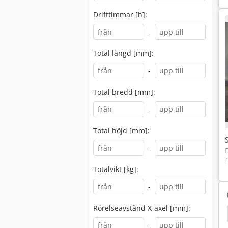
Drifttimmar [h]:
-
Total längd [mm]:
-
Total bredd [mm]:
-
Total höjd [mm]:
-
Totalvikt [kg]:
-
Rörelseavstånd X-axel [mm]:
Her Epicon 7235
Holz Her 1410
Holz Her 1402
-