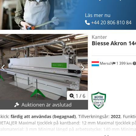
Läs mer nu
+44 20 806 810 84
Kanter
Biesse
Akron 14
Mersch
1 399 km
1
/
6
Auktionen är avslutad
Skick:
färdig att användas (begagnad)
, Tillverkningsår:
2022
, Funkti
DETALJER Maximal tjocklek på kantband: 12 mm Maximal tjocklek på
valsmaterial: 3 mm Minimal längd på arbetsstycke: 140 mm Minima
Matningshastighet: 12–18 m/min Matningshastighet: steglös Höjdju