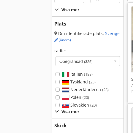
Visa mer
Plats
Din identifierade plats:
Sverige
(ändra)
radie:
Obegränsad
(325)
Italien
(188)
Tyskland
(23)
Nederländerna
(23)
Polen
(20)
Slovakien
(20)
Visa mer
Skick