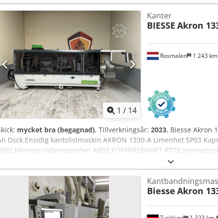
Kanter
BIESSE
Akron 13
Rosmalen
1 243 k
1
/
14
Skick:
mycket bra (begagnad)
, Tillverkningsår:
2023
, Biesse Akron 
Ah Dsck Ensidig kantslistmaskin AKRON 1330-A Limenhet SP03 Kapn
RF02 Hörnavrundningsenhet AR02 FÖRFRÄSENHET RT02 symmetrisk
ingår. KANTRAKARE RB02 Verktyg ingår ej. LIMSKRAPENHET RC02
SIDOPANEL KIT FÖR INSTALLATION AV PANELOMSVÄNGNINGSSYS
Kantbandningsmas
SMALA ÄMNEN KIT FÖR BEARBETNING AV PANELER MED “SHADOW LI
Biesse
Akron 13
MASKINENS INMATNING ANTIADHESIVENHET ADZ02 PAR DIAMANT
Z=2+2 30°, ersätter standardverktyg. HYBRID LIMAPPLIKATOR FÖR
STANDARDLÖSNINGEN TM15 HYBRID FÖRSMÄLTARE FÖR EVA/PUR-LI
Tyskland
1 323 km