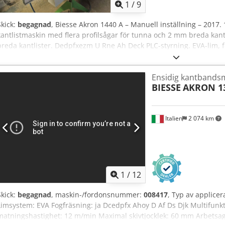
1
/
9
Skick:
begagnad
, Biesse Akron 1440 A – Manuell inställning – 2017. 
kantlistmaskin med flera profilsågar för tunna och 2 mm breda kan
breda kantlister. Dedpfxezm U Rne Ah Deck PLC-styrning. EVA-lim, 
Avkapningssågar. Profilbearbetning av över- och undersida. 2 mot
Profilskrapning. Limlinjeskrapa. Polering. Maskinen är fortfarande i
Ensidig kantbands
utsugssystem.
BIESSE
AKRON 1
Italien
2 074 km
1
/
12
Skick:
begagnad
, maskin-/fordonsnummer:
008417
, Typ av applicer
Limsystem: EVA Fogfräsning: ja Dcedpfx Ahoy D Af Ds Djk Multifunkt
matningshastighet: 12 m/min Maximal skivtjocklek: 60 mm Arbetsag