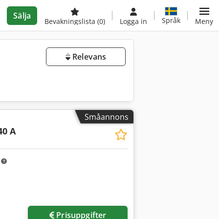
Sälja
Språk
Bevakningslista
(0)
Logga in
Meny
Relevans
Småannons
40 A
m
Prisuppgifter