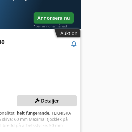
Annonsera nu
*per annons/månad
Auktion
40
Detaljer
onalitet:
helt fungerande
, TEKNISKA
 skiva: 60 mm Maximal tjocklek på
l bredd på arbetsstycke: 50 mm
stering: motorstyrd Limningssystem: