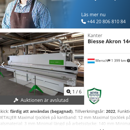
Läs mer nu
+44 20 806 810 84
Kanter
Biesse
Akron 14
Mersch
1 399 km
1
/
6
Auktionen är avslutad
Skick:
färdig att användas (begagnad)
, Tillverkningsår:
2022
, Funkti
DETALJER Maximal tjocklek på kantband: 12 mm Maximal tjocklek på
valsmaterial: 3 mm Minimal längd på arbetsstycke: 140 mm Minima
Matningshastighet: 12–18 m/min Matningshastighet: steglös Höjdju