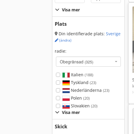
Visa mer
Plats
Din identifierade plats:
Sverige
(ändra)
radie:
Obegränsad
(325)
Italien
(188)
Tyskland
(23)
Nederländerna
(23)
Polen
(20)
Slovakien
(20)
Visa mer
Skick