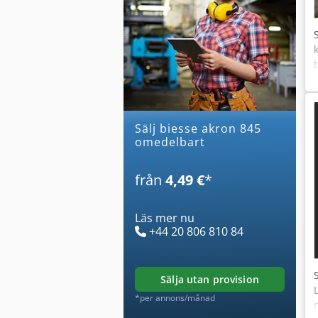
Sälj biesse akron 845
omedelbart
från
4,49 €
*
Läs mer nu
+44 20 806 810 84
sälja utan provision
*per annons/månad