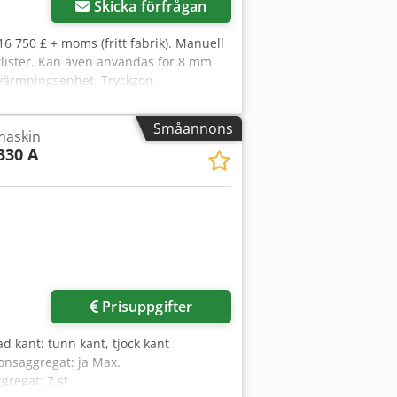
Skicka förfrågan
16 750 £ + moms (fritt fabrik). Manuell
tlister. Kan även användas för 8 mm
rvärmningsenhet. Tryckzon.
oriserade hörnavrundare.
 drift och levereras med ett
Småannons
maskin
330 A
Prisuppgifter
ad kant: tunn kant, tjock kant
onsaggregat: ja Max.
gregat: 7 st