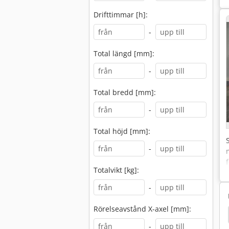
Drifttimmar [h]:
-
Total längd [mm]:
-
Total bredd [mm]:
-
Total höjd [mm]:
-
Totalvikt [kg]:
-
Rörelseavstånd X-axel [mm]:
Her Epicon 7235
Holz Her 1410
Holz Her 1402
-