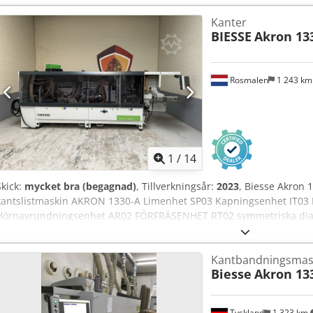
Kanter
BIESSE
Akron 13
Rosmalen
1 243 k
1
/
14
Skick:
mycket bra (begagnad)
, Tillverkningsår:
2023
, Biesse Akron 
kantslistmaskin AKRON 1330-A Limenhet SP03 Kapningsenhet IT03 
Hörnavrundningsenhet AR02 FÖRFRÄSENHET RT02 symmetriska dia
ingår. KANTRAKARE RB02 Verktyg ingår ej. LIMSKRAPENHET RC02
SIDOPANEL KIT FÖR INSTALLATION AV PANELOMSVÄNGNINGSSYS
Kantbandningsmas
SMALA ÄMNEN KIT FÖR BEARBETNING AV PANELER MED “SHADOW LIN
Biesse
Akron 13
RAK LUFTBORD VID MASKINENS INMATNING ANTIADHESIVENHET A
FRÄSVERKTYG H=65 mm Z=2+2 30°, ersätter standardverktyg. HYB
EVA/PUR-LIM I STÄLLET FÖR STANDARDLÖSNINGEN TM15 HYBRID F
Tyskland
1 323 km