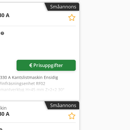
Småannons
30 A
m
Prisuppgifter
1330 A Kantslistmaskin Ensidig
Finfräsningsenhet RF02
mantverktyg H=45 mm Z=2+2 30°
 BORSTENHET SZ02 EXTRASTÖD FÖR
TEM MANUELL INMATNINGSENHET FÖR
Småannons
kin
E” PROFIL Dcodeyyb Icspfx Alyek
30 A
DZ02 PAR DIAMANTBELAGDA
RID LIMAPPLIKATOR FÖR GRANULAT
ÖRSMÄLTARE FÖR EVA/PUR-LIM