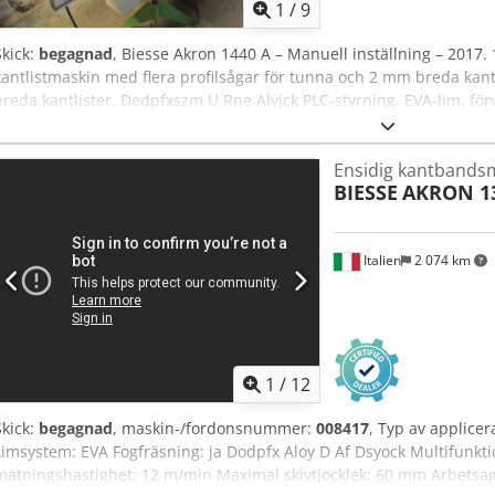
1
/
9
Skick:
begagnad
, Biesse Akron 1440 A – Manuell inställning – 2017. 
kantlistmaskin med flera profilsågar för tunna och 2 mm breda kan
breda kantlister. Dedpfxszm U Rne Alyjck PLC-styrning. EVA-lim, fö
Avkapningssågar. Profilbearbetning av över- och undersida. 2 mot
Profilskrapning. Limlinjeskrapa. Polering. Maskinen är fortfarande i
Ensidig kantbands
utsugssystem.
BIESSE
AKRON 1
Italien
2 074 km
1
/
12
Skick:
begagnad
, maskin-/fordonsnummer:
008417
, Typ av applicer
Limsystem: EVA Fogfräsning: ja Dodpfx Aloy D Af Dsyock Multifunkti
matningshastighet: 12 m/min Maximal skivtjocklek: 60 mm Arbetsag