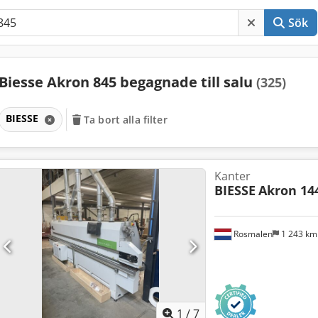
Sök
Biesse Akron 845 begagnade till salu
(325)
BIESSE
Ta bort alla filter
Kanter
BIESSE
Akron 14
Rosmalen
1 243 k
1
/
7