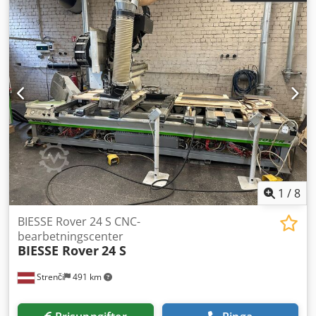
1
/
8
BIESSE Rover 24 S CNC-
bearbetningscenter
BIESSE Rover
24 S
Strenči
491 km