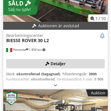
SÅLD
Sälj nu själv!
1
/
10
Auktionen är avslutad
Bearbetningscenter
BIESSE ROVER
30 L2
Piemonte
1 856 km
Detaljer
Skick:
okontrollerad (begagnad)
, Tillverkningsår:
2000
,
Funktionalitet:
okontrollerad
, rörelseavstånd X-axel:
5 900
mm
, Y-axelns rörelse:
1 560 mm
, matningshastighet X-
axeln:
80 m/min
, matningshastighet Y-axel:
60 m/min
,
Auktion
varvtal (max):
20 000 varv/min
, Inget minsta pris –
garanterad försäljning till högsta bud! TEKNISKA DETALJER
Dcodpeyxm Swofx Agpek X-axelns arbetsområde: 5 900
mm Y-axelns arbetsområde: 1 560 mm Rörelsehastighet X-