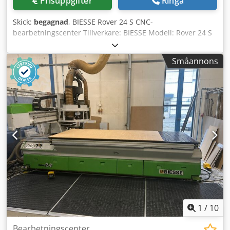
Prisuppgifter
Ringa
Skick:
begagnad
, BIESSE Rover 24 S CNC-
bearbetningscenter Tillverkare: BIESSE Modell: Rover 24 S
År: 2001 Djdpfxjzrv Hbo Agpock Serienummer: 16171
Spänningsförsörjning: 230 V Effekt: 20 kW Märkström: 59 A
Småannons
Frekvens: 50 Hz Tryckluftförsörjning: 6,5–7,5 bar Krävt
luftflöde: 30 m/s Vikt: 3 450 kg Maskinen kräver service och
underhåll.
1
/
10
Bearbetningscenter