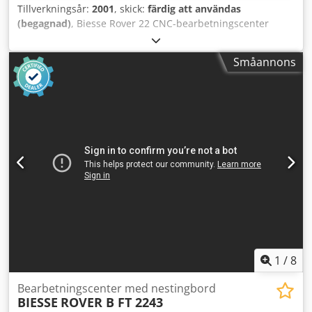
Tillverkningsår:
2001
, skick:
färdig att användas
(begagnad)
, Biesse Rover 22 CNC-bearbetningscenter
Tillverkningsår: 2001 SN: 07498 Arbetsområde 4 axlar X-
axel: 3060 mm Y-axel: 1080 mm Z-axel: 155 mm 6 konsoler
Småannons
med 18 vakuumsugkoppsfästen 4 pneumatiska
bakelitstänger för upplyft av skivan Vertikal elektromotor
7,5 kW med automatisk verktygsväxling, ISO 30-kona
Automatisk verktygsväxlare med 7 positioner på
arbetsaggregatet Djdpfoggxihsx Agpjck Borrhuvud med 20
spindlar, fördelade enligt följande: 7 vertikalt i X-axel 7
vertikalt i Y-axel 4 horisontellt i X-axel 2 horisontellt i Y-axel
Spårsåg 120 mm Säkerhetsfotmattor 110 m3/h
vakuumpump CE-märkt Vikt: 3500 kg Teknisk information
med reservation för ändringar
1
/
8
Bearbetningscenter med nestingbord
BIESSE
ROVER B FT 2243