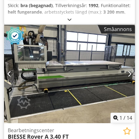
Skick:
bra (begagnad)
, Tillverkningsår:
1992
, Funktionalitet:
helt fungerande
, arbetsstyckets längd (max.):
3 200 mm
,
arbetsstyckets bredd (max):
1 200 mm
, arbetsstyckets höjd
(max.):
80 mm
, Utrustning:
dokumentation / manual
,
Småannons
CNC-fräsmaskin Rover 342 Dodpfxjzl Uayo Agpsck med 1
frässpindel och sågklinga samt tvärborraggregat.
Maskinen är fullt funktionell men har demonterats av
säljaren från en nedlagd fabrik.
1
/
14
Bearbetningscenter
BIESSE
Rover A 3.40 FT