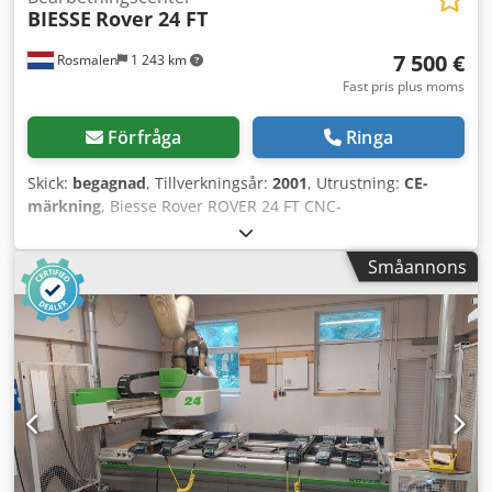
BIESSE
Rover 24 FT
7 500 €
Rosmalen
1 243 km
Fast pris plus moms
Förfråga
Ringa
Skick:
begagnad
, Tillverkningsår:
2001
, Utrustning:
CE-
märkning
, Biesse Rover ROVER 24 FT CNC-
bearbetningscenter Beskrivning Arbetsytan består av ett
gallerbord bestående av två fenolbord med måtten 1540 x
Småannons
1250 mm som kan kopplas samman. Gallerbordet har ett
gallermönster med 30 mm avstånd och vakuumöppningar
på 9 mm i ett gallermönster med 150 mm avstånd i X- och
Y-led. Gallerbordet är utrustat med 6 pneumatiska
nollpunktsfästen på baksidan och 1 på vänster och höger
sida. • Arbetsområdet för maskinen är 3100 x 1300 x 155
mm. (Z-slaglängd 250 mm) • Hastigheten på X-axeln kan
programmeras mellan 0 och 100 m/min. • Hastigheten på
Y-axeln kan programmeras mellan 0 och 100 m/min. •
Hastigheten på Z-axeln kan programmeras mellan 0 och 15