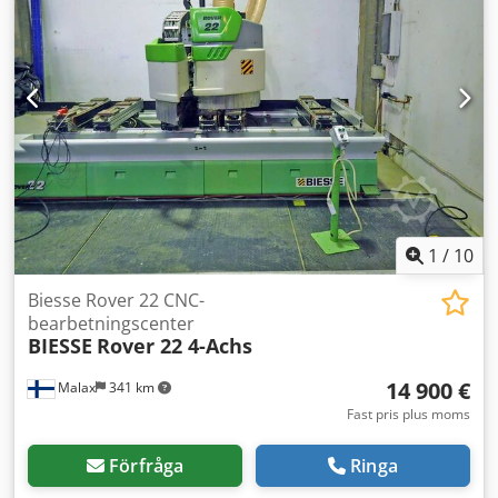
Konsolbord Antal balkar 10 Positioneringshjälp
Vakuumpumpkapacitet 2 x 125 m³/h Spåntransportör
1
/
10
Biesse Rover 22 CNC-
bearbetningscenter
BIESSE
Rover 22 4-Achs
14 900 €
Malax
341 km
Fast pris plus moms
Förfråga
Ringa