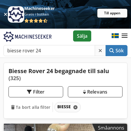
Machineseeker
Till appen
Gratis i butiken
Sälja
Sök
Biesse Rover 24 begagnade till salu
(325)
Filter
Relevans
BIESSE
Ta bort alla filter
Småannons