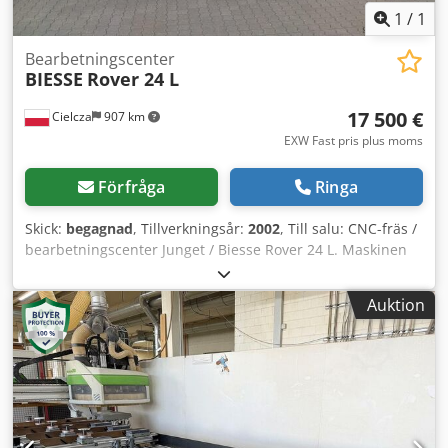
1
/
1
Bearbetningscenter
BIESSE
Rover 24 L
17 500 €
Cielcza
907 km
EXW Fast pris plus moms
Förfråga
Ringa
Skick:
begagnad
, Tillverkningsår:
2002
, Till salu: CNC-fräs /
bearbetningscenter Junget / Biesse Rover 24 L. Maskinen
är avsedd för professionell bearbetning av möbelskivor,
trädetaljer, plastmaterial samt produktionskomponenter.
Auktion
Den passar utmärkt för snickerier, möbelfabriker,
tillverkare av kök, fronter, konstruktionsskivor, PEHD-delar
och andra komponenter som kräver precisionsfräsning och
borrning. Biesse Rover 24 L är ett robust CNC-
bearbetningscenter utrustat med vakuumbord, automatisk
verktygsväxling samt en uppsättning borrspindlar.
Maskinen möjliggör snabb och repeterbar fräsning,