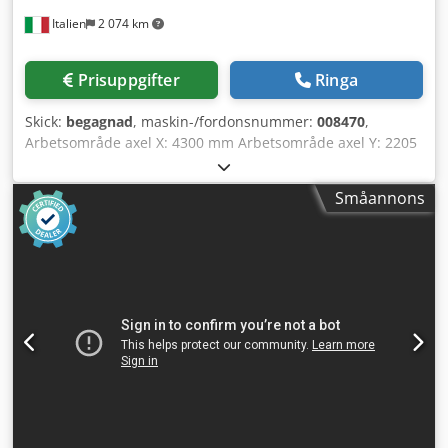
Italien
2 074 km
Prisuppgifter
Ringa
Skick:
begagnad
, maskin-/fordonsnummer:
008470
,
Arbetsområde axel X: 4300 mm Arbetsområde axel Y: 2205
mm Arbetsyta: nestingsbord Effekt huvudspindel: 13 kW
Dodpfx Aeyzyrvogpeck Antal kontrollerade axlar: 5 axlar
Småannons
Antal borrspindlar: 46 Antal verktygsplatser: 22