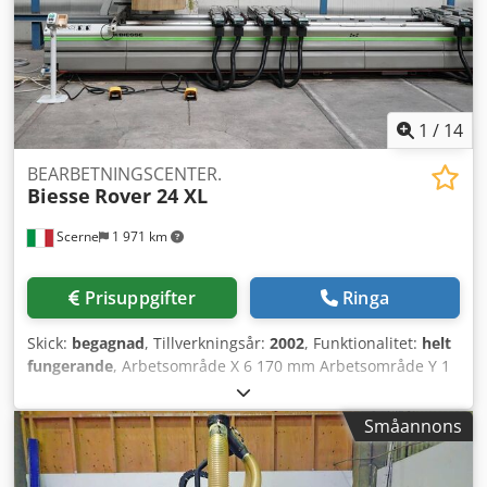
från lager. Behöver repareras: Handtag på traversbord,
rotation av ISO30-magasin på huvudet.
1
/
14
BEARBETNINGSCENTER.
Biesse
Rover 24 XL
Scerne
1 971 km
Prisuppgifter
Ringa
Skick:
begagnad
, Tillverkningsår:
2002
, Funktionalitet:
helt
fungerande
, Arbetsområde X 6 170 mm Arbetsområde Y 1
380 mm Arbetsområde Z 155 mm Huvudmotor 7,5 kW Max
varvtal 24 000 varv/min Aggregathuvuden Dodpfx Aor E A U
Småannons
Iogpeck 4:e axel C-axel Verktygsväxlare med 10 positioner
Vertikala borrhuvuden 20 Horisontella borrspindlar X 6
Horisontella borrspindlar Y 2 Armstruktur Arbetsyta