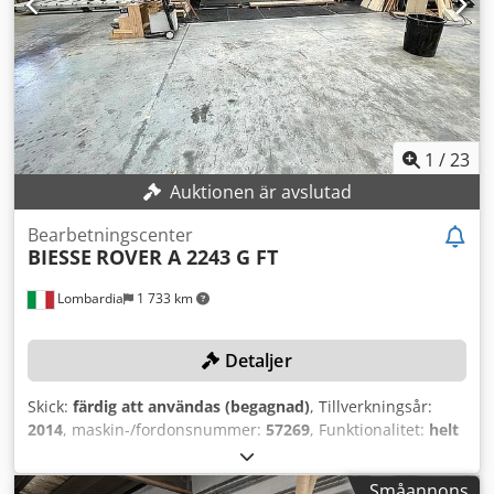
information om denna maskin. Dcedpeyfnp Aofx Agpek •
Axlar: 3 CNC-styrda (X, Y, Z) • Kapacitet: fräsning, borrning,
fickning, panelbearbetning • Lufttillförsel: 7,5 bar •
Hastighet på sugluften: 30 m/s Ytterligare utrustning • Platt
vakuumbord med sugkoppar
1
/
23
Auktionen är avslutad
Bearbetningscenter
BIESSE
ROVER A 2243 G FT
Lombardia
1 733 km
Detaljer
Skick:
färdig att användas (begagnad)
, Tillverkningsår:
2014
, maskin-/fordonsnummer:
57269
, Funktionalitet:
helt
fungerande
, rörelseavstånd X-axel:
4 300 mm
, Y-axelns
rörelse:
2 205 mm
, kontrollermodell:
NC 1000
, TEKNISKA
Småannons