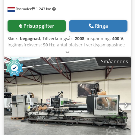
Rosmalen
1 243 km
Prisuppgifter
Ringa
Skick:
begagnad
, Tillverkningsår:
2008
, inspänning:
400 V
,
ingångsfrekvens:
50 Hz
, antal platser i verktygsmagasinet:
8
, Utrustning:
CE-märkning
, Biesse Rover ROVER A 3.40 FT
K2 CNC-bearbetningscenter Beskrivning Arbetsområde: X =
Småannons
3685 mm; Y = 1290 mm; Z = 160 mm Utrustningen
inkluderar: Automatiskt smörjsystem FT-arbetsbord
Dcedpfszqdqlox Agpjk 4 främre stopp + 4 bakre stopp,
utrustade med pneumatiskt system och sensorer. 4
sidostopp, utrustade med pneumatiskt system och
sensorer. Vakuumbufferttank Vakuumsystem för 2 pumpar
med en kapacitet på 300 m3/h Rotationsklaffvakuumpump
med en kapacitet på 300 m3/h 12 kW (16,1 hk) elspindel
med ISO 30-adapter, luftkyld Blåsenhet Fläns för
montering av aggregat på elspindeln Förberedelse för
manöverenhet med 360° interpolation och
kuggväxeltransmission. Borrhuvud BH 21 L Roterande