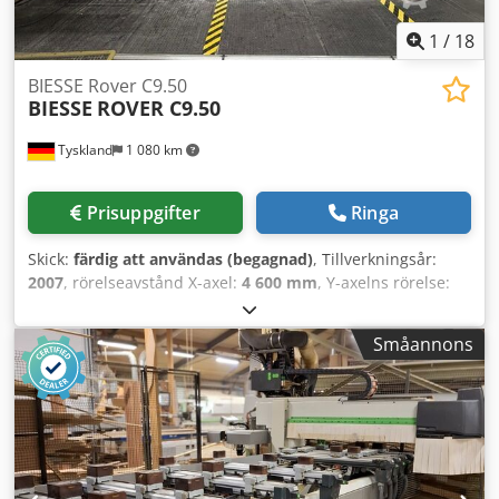
1
/
18
BIESSE Rover C9.50
BIESSE
ROVER C9.50
Tyskland
1 080 km
Prisuppgifter
Ringa
Skick:
färdig att användas (begagnad)
, Tillverkningsår:
2007
, rörelseavstånd X-axel:
4 600 mm
, Y-axelns rörelse:
1 935 mm
, rörelseavstånd Z-axel:
275 mm
, antal axlar:
5
,
Denna 5-axliga Biesse Rover C9.50 tillverkades år 2007.
Småannons
Den har ett stort arbetsområde (X=4600 mm, Y=1935 mm,
Z=275 mm), ett automatiskt smörjsystem och en styrenhet
för 5-axlig interpolering. Maskinen har ett vakuumsystem,
ett transportband för spånborttagning och en
vätskekylningsenhet. Om du är ute efter högkvalitativ CNC-
bearbetning, överväg då Biesse Rover C9.50-maskinen som
vi har till salu. Kontakta oss för mer information.