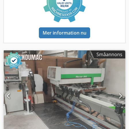
Automatisk positionering av 8 panelstöd och glidbaser (EPS
X-Y) Bandtransportör för borttransport av spån och avkap
Pneumatiskt låssystem uppdelat i 2 arbetsområden i X-led
8 st. bakre referensstopp med ett slaglängd på 115 mm 8
st. stopp med ett slaglängd på 140 mm, placerade på 1175
Mer information nu
mm (L = 1280 – 1525 – 1800 mm) 4 st. sidostopp med ett
slaglängd på 140 mm (2 vänster + 2 höger), inklusive det
pneumatiska systemet. 4 st. avtagbara, centrala stopp med
ett slaglängd på 140 mm (2 vänster + 2 höger), inkl. det
Småannons
pneumatiska systemet. Sensor för att detektera sänkta
stopp Pneumatiskt system för att lyfta stångstöd med
dubbelt pneumatiskt slaglängd 6 st. lyftbara stångstöd
med dubbelt pneumatiskt slaglängd (H = 74 mm),
uniclamps Vakuumsystem för en 250 m³/h-pump 1 st. 250
m³/h roterande vakuumpump för standardvakuumsystem
Dodpfszqdmaex Agpjck Konfiguration C3-A1 Styraggregat
med 5 interpolerande axlar Förberedelse för montering av
spånskydd med pneumatisk eller induktiv sensor på ett 5-
axligt styraggregat Konfiguration C3-P2
Kedjeverktygsbytare med 33 platser och 120 mm avstånd
mellan platserna Järngrepp på kedjeverktygsbytaren för