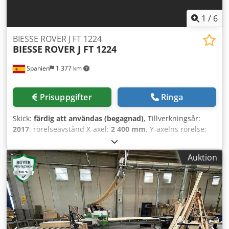
1
/
6
BIESSE ROVER J FT 1224
BIESSE
ROVER J FT 1224
Spanien
1 377 km
Prisuppgifter
Ringa
Skick:
färdig att användas (begagnad)
, Tillverkningsår:
2017
, rörelseavstånd X-axel:
2 400 mm
, Y-axelns rörelse:
1 200 mm
, antal axlar:
3
, totalvikt:
1 700 kg
,
spindelhastighet (max):
24 000 varv/min
, Denna 3-axliga
Auktion
BIESSE ROVER J FT 1224 tillverkades 2017 och har ett
arbetsområde på 2400 mm x 1200 mm. Den har en CNC-
elektrospindel med en maximal hastighet på 24 000 rpm
och ett plant vakuumbord som är perfekt för fräsning,
borrning och panelbearbetning. Överväg möjligheten att
köpa denna BIESSE ROVER J FT 1224 CNC-maskin för
träbearbetning. Kontakta oss om du vill ha mer