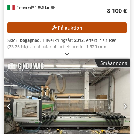
Piemonte
1 869 km
8 100 €
På auktion
Skick:
begagnad
, Tillverkningsår:
2013
, effekt:
17,1 kW
(23,25 hk)
, antal axlar:
4
, arbetsbredd:
1 320 mm
,
frässpindelvarvtal (max.):
24 000 varv/min
, arbetslängd:
2 500 mm
, TEKNISKA DETALJER Arbetsområde X-axel: 2 500
Småannons
mm Arbetsområde Y-axel: 1 320 mm Slaglängd Y-axel: 1
900 mm Max. plåttjocklek: 170 mm Arbetsbord: Konsol- och
skenbord Antal styrda axlar: 4 Slaghastighet X-axel: 80
m/min Slaghastighet Y-axel: 80 m/min Slaghastighet Z-axel:
20 m/min Borrhuvud Antal borrhuvuden: 1 Position för
borrhuvudet: upptill Dsdpfx Ajzmtlkjgvskr Vertikala
borrspindlar: 10 Horisontella borrspindlar, X-riktning: 4
Horisontella borrspindlar, Y-riktning: 2 Totalt antal
borrspindlar: 16 Frässpindel Antal frässpindlar: 1 Position
för frässpindeln: upptill Styrda axlar: 4 Automatiskt
verktygsbyte: ja Motoreffekt: 13 kW Varvtal: 24 000 varv/min