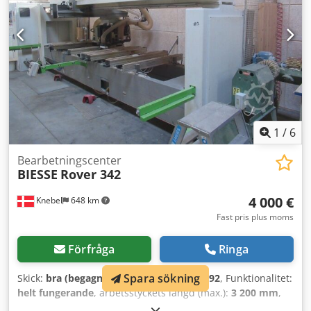
1
/
6
Bearbetningscenter
BIESSE
Rover 342
4 000 €
Knebel
648 km
Fast pris plus moms
Förfråga
Ringa
Spara sökning
Skick:
bra (begagnad)
, Tillverkningsår:
1992
, Funktionalitet:
helt fungerande
, arbetsstyckets längd (max.):
3 200 mm
,
arbetsstyckets bredd (max):
1 200 mm
, arbetsstyckets höjd