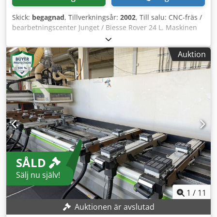
Skick:
begagnad
, Tillverkningsår:
2002
, Till salu: CNC-fräs /
bearbetningscenter Junget / Biesse Rover 24 L. Maskinen
är avsedd för professionell bearbetning av möbelskivor,
trädetaljer, plastmaterial samt produktionskomponenter.
Auktion
Den passar utmärkt för snickerier, möbelfabriker,
tillverkare av kök, fronter, konstruktionsskivor, PEHD-delar
och andra komponenter som kräver precisionsfräsning och
borrning. Biesse Rover 24 L är ett robust CNC-
bearbetningscenter utrustat med vakuumbord, automatisk
verktygsväxling samt en uppsättning borrspindlar.
Maskinen möjliggör snabb och repeterbar fräsning,
vertikal och horisontell borrning samt sågning av spår och
snitt. Tekniska data: Modell: Junget / Biesse Rover 24 L Typ:
CNC-fräs / CNC-bearbetningscenter Maskinens mått: ca 5,8
SÅLD
× 2,45 × 2,5 m Arbetsbord: vakuum / undertryck X-axelns
rörelse: 4500 mm Y-axelns rörelse: 1300 mm Dksdpozf E E
Sälj nu själv!
Hofx Agvsr Z-axelns rörelse: 180 mm Vakuumpump: 120
m³/h Styrning: NC1000 Operativsystem: Windows XP
1
/
11
Automatisk verktygsväxling: ja Vertikala borrspindlar: 7 st
Auktionen är avslutad
Horisontella borrspindlar: 8 st Cirkelsåg: för spårning och