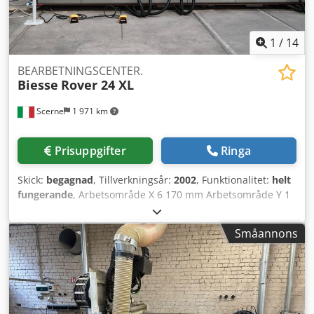
1
/
14
BEARBETNINGSCENTER.
Biesse
Rover 24 XL
Scerne
1 971 km
Prisuppgifter
Ringa
Skick:
begagnad
, Tillverkningsår:
2002
, Funktionalitet:
helt
fungerande
, Arbetsområde X 6 170 mm Arbetsområde Y 1
380 mm Arbetsområde Z 155 mm Huvudmotor 7,5 kW Max
varvtal 24 000 varv/min Aggregathuvuden 4:e axel C-axel
Småannons
Verktygsväxlare med 10 positioner Vertikala borrhuvuden
20 Horisontella borrspindlar X 6 Horisontella borrspindlar
Y 2 Armstruktur Arbetsyta Konsolbord Dkjdpfer E A U Isx
Agvsr Antal balkar 10 Positioneringshjälp
Vakuumpumpkapacitet 2 x 125 m³/h Spåntransportör