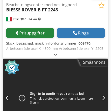
Bearbetningscenter med nestingbord
BIESSE
ROVER B FT 2243
Italien
2 074 km
Prisuppgifter
Ringa
Skick:
begagnad
, maskin-/fordonsnummer:
008470
,
Arbetsområde axel X: 4300 mm Arbetsområde axel Y: 2205
mm Arbetsyta: nestingsbord Dkodpjyzyrvjfx Agvsr Effekt
huvudspindel: 13 kW Antal kontrollerade axlar: 5 axlar
Småannons
Antal borrspindlar: 46 Antal verktygsplatser: 22