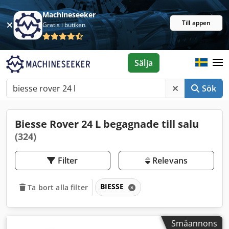
Machineseeker
Till appen
Gratis i butiken
Sälja
Sök
Biesse Rover 24 L begagnade till salu
(324)
Filter
Relevans
BIESSE
Ta bort alla filter
Småannons