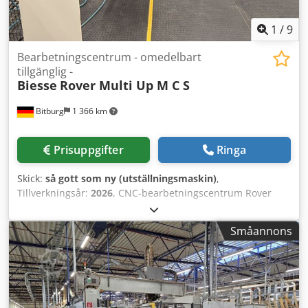
1
/
9
Bearbetningscentrum - omedelbart
tillgänglig -
Biesse
Rover Multi Up M C S
Bitburg
1 366 km
Prisuppgifter
Ringa
Skick:
så gott som ny (utställningsmaskin)
,
Tillverkningsår:
2026
, CNC-bearbetningscentrum Rover
Multi Up M C S Arbetsområde *: X = 3280 mm; Y = från
1580 till 1660 mm, beroende på arbetsförhållanden Z =
Småannons
200 mm - 5-axlig bearbetningsenhet och borrhuvud med
vakuum-moduler H=74 mm Z = 245 mm - 5-axlig
bearbetningsenhet och borrhuvud med vakuum-moduler
H=29 mm Materialpassage *: Y = 1900 mm Rörelseaxlar *:
X = 3706 mm; Y = 2294 mm; Z1 = 515 mm; Z2 = 371 mm