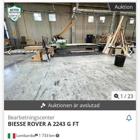
Biesse Works Nr. 1 arbetssäte för stöd/konsol Nr. 10 ATS (L
Auktion
= 1800 mm) Automatiskt verktygsbytar-system
(Magasin/fack Nr. 14) Användbart arbetsområde (X - Y - Z)
mm 6735 x 1650 x 290 Användbart arbetsområde (X - Y - Z)
vid limning mm 5780 x 1650 x 60 Nr. 2 arbetszoner -
vakuumpump (kapacitet m³/h) 250 Säkerhetsfotomattor
fram Motoriserad transportmatta för att avlägsna avfall
från arbetsprocessen Total anslutningseffekt kW 31,13
Arbetsgrupper (Övre) Nr. 20 oberoende vertikala
borrspindlar Nr. 8 oberoende horisontella borrspindlar Nr.
1 vertikal frässpindel HSK F63 (13,2 kW) Nr. 1 Cirkelsåg
Kantlimningsaggregat (lim Hot Melt) Kantmaterial (rullar)
tjocklek (min/max) mm 0,4 - 3 Kantmagasin för rullar (fack
Nr. 4) Dkodpfx Aey Nk R Ejgvor
1
/
23
Auktionen är avslutad
Bearbetningscenter
BIESSE
ROVER A 2243 G FT
Lombardia
1 733 km