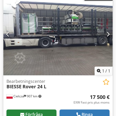
1
/
1
Bearbetningscenter
BIESSE
Rover 24 L
17 500 €
Cielcza
907 km
EXW Fast pris plus moms
Förfråga
Ringa