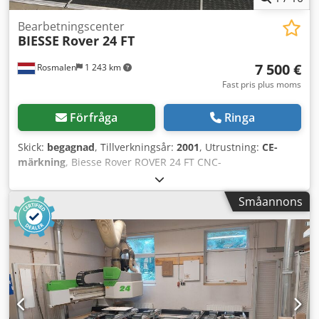
Bearbetningscenter
BIESSE
Rover 24 FT
7 500 €
Rosmalen
1 243 km
Fast pris plus moms
Förfråga
Ringa
Skick:
begagnad
, Tillverkningsår:
2001
, Utrustning:
CE-
märkning
, Biesse Rover ROVER 24 FT CNC-
bearbetningscenter Beskrivning Arbetsytan består av ett
gallerbord bestående av två fenolbord med måtten 1540 x
Småannons
1250 mm som kan kopplas samman. Gallerbordet har ett
gallermönster med 30 mm avstånd och vakuumöppningar
på 9 mm i ett gallermönster med 150 mm avstånd i X- och
Y-led. Gallerbordet är utrustat med 6 pneumatiska
nollpunktsfästen på baksidan och 1 på vänster och höger
sida. Dedpfx Agjzqtztsvokr • Arbetsområdet för maskinen
är 3100 x 1300 x 155 mm. (Z-slaglängd 250 mm) •
Hastigheten på X-axeln kan programmeras mellan 0 och