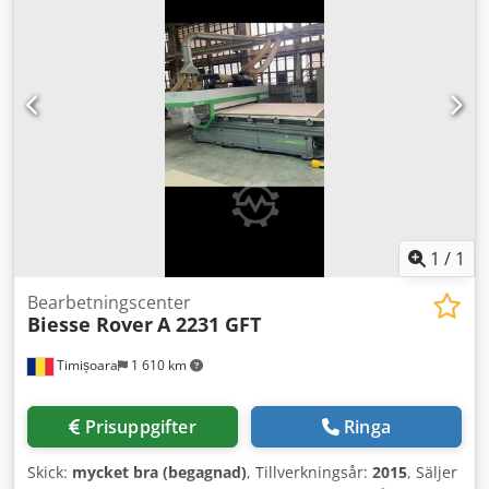
bas samt högprecisa rörelsesystem. Maskinen har en
huvudelektrospindel med 13,2 kW effekt, programmerbar
rotationshastighet upp till 24 000 varv/min och ett
revolververktygslager med 8 positioner. Perfekt för
detaljerat träbearbetning, inkluderar 21,5" LCD-skärm och
Industry 4.0-integration. Ta chansen att köpa detta BIESSE
Rover PLAST A FT 1536 CNC Träbearbetningscenter.
Kontakta oss för mer information. Dksdpfx Agex Nr Npsvsr
Applikationstyper CNC Träbearbetning
1
/
1
Bearbetningscenter
Biesse Rover
A 2231 GFT
Timișoara
1 610 km
Prisuppgifter
Ringa
Skick:
mycket bra (begagnad)
, Tillverkningsår:
2015
, Säljer