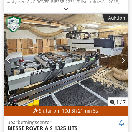
4 stycken CNC ROVER BIESSE 2231. Tillverkningsår: 2013,
2014, 2015, 2016. I mycket gott skick. Dkodpfxsx Tbk Rj
Agver
Auktion
1
/
7
Slutar om
10
d
3
h
21
min
3
s
Bearbetningscenter
BIESSE
ROVER A S 1325 UTS