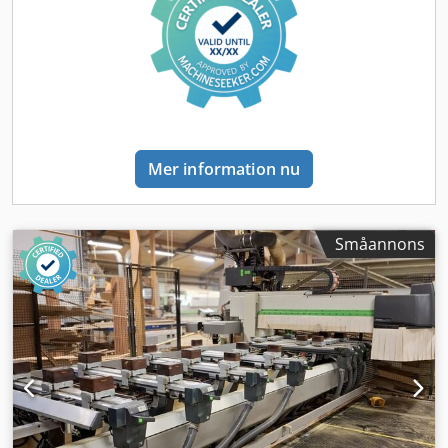
vi har till salu. Kontakta oss för mer information.
för installation, säkring och användning av maskinen på
Arbetsbord och fastspänning • 8 ATS-plåthållare (L = 1525
avsedd plats. Extern referens: 8359
mm) och 24 glidskenor Dkjdpoztf Nuofx Agvor • Automatisk
positionering av plåthållare och glidskenor (EPS X-Y) •
Pneumatiskt låssystem, indelat i 2 arbetsområden i X • 8
bakre referensstopp, slaglängd 115 mm • 8 stopp,
slaglängd 140 mm, placerade vid 1175 mm (L = 1280 / 1525
/ 1800 mm) • 8 stopp, slaglängd 140 mm, placerade vid 770
Mer information nu
mm (L = 1280 / 1525 / 1800 mm) • 4 sidostopp, slaglängd
140 mm (2 vänster + 2 höger), med pneumatiskt system • 4
löstagbara mittstopp, slaglängd 140 mm (2 vänster + 2
höger), med pneumatiskt system • Sensor för detektering
Småannons
av sänkta stopp • Pneumatiskt system för lyftstångshållare
• 6 lyftstångshållare för enkel lastning (H = 74 mm
moduler)Vakuum • Vakuumsystem för en 250 m3/h pump •
250 m3/h lamellvakuumpump för
standardvakuumsystemBearbetningsenheter och
konfiguration • Sammansättning C3-A1: • Enhet för
montering av spånavvisare med pneumatiska eller
induktiva sensorer på en 5-axlig bearbetningsenhet • Fläns
för montering av enheter på en arbetsenhet med 5
interpolerande axlar (enheterna kan endast användas när