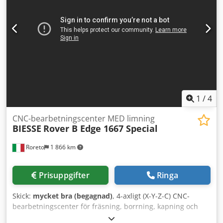
borrning och panelbearbetning. Överväg möjligheten att
köpa denna BIESSE ROVER J FT 1224 CNC-maskin för
träbearbetning. Kontakta oss om du vill ha mer
information om denna maskin. • Axlar: 3 CNC-styrda (X, Y,
Z) • Kapacitet: fräsning, borrning, fickning,
panelbearbetning • Lufttillförsel: 7,5 bar • Hastighet på
sugluften: 30 m/s Ytterligare utrustning • Platt vakuumbord
med sugkoppar Dodpfx Ageyfnp Ajvjkr
1
/
4
CNC-bearbetningscenter MED limning
BIESSE
Rover B Edge 1667 Special
Roreto
1 866 km
Prisuppgifter
Ringa
Skick:
mycket bra (begagnad)
, 4-axligt (X-Y-Z-C) CNC-
bearbetningscenter för fräsning, borrning, kapning och
kantlimning. Svanhalsmaskin PC-styrning Typ ?? / Mjukvara