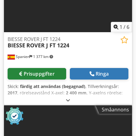
1
/
6
BIESSE ROVER J FT 1224
BIESSE
ROVER J FT 1224
Spanien
1 377 km
Prisuppgifter
Ringa
Skick:
färdig att användas (begagnad)
, Tillverkningsår:
2017
, rörelseavstånd X-axel:
2 400 mm
, Y-axelns rörelse:
1 200 mm
, antal axlar:
3
, totalvikt:
1 700 kg
,
spindelhastighet (max):
24 000 varv/min
, Denna 3-axliga
Småannons
BIESSE ROVER J FT 1224 tillverkades 2017 och har ett
arbetsområde på 2400 mm x 1200 mm. Den har en CNC-
elektrospindel med en maximal hastighet på 24 000 rpm
och ett plant vakuumbord som är perfekt för fräsning,