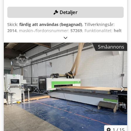
Detaljer
Skick:
färdig att användas (begagnad)
, Tillverkningsår:
2014
, maskin-/fordonsnummer:
57269
, Funktionalitet:
helt
fungerande
, rörelseavstånd X-axel:
4 300 mm
, Y-axelns
rörelse:
2 205 mm
, kontrollermodell:
NC 1000
, TEKNISKA
Småannons
DETALJER Arbetsområde X-axel: 4.300 mm Arbetsområde Y-
axel: 2.205 mm Vertikalspindel: 1 st, HSK F63
Verktygsväxlare: 8 positioner (huvud) Verktygsväxlare: 21
positioner (bakre, kedja) Borrhuvud: BH 20 Vertikala
spindlar på X-axel: 8 st Vertikala spindlar på Y-axel: 8 st
Horisontella spindlar på X-axel: 4 st Horisontella spindlar
på Y-axel: 4 st Sågenhet på X-axel: diameter 120 mm
Sågenhet på Y-axel: diameter 120 mm Djdpfx
Agsydkdgjvekr MASKINDETALJER Styrsystem: NC 1000
Mjukvara: Biesse Works Vikt: 400 kg UTRUSTNING FT
nestingsbord med hel yta Automatiskt inlassystem med
sidolyftbord Automatisk etikettmaskin för
streckkodsutskrift Automatiskt tryck- och
appliceringssystem för limetiketter Automatiskt
1
/
15