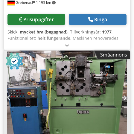
Grebenau
1 193 km
Prisuppgifter
Ringa
Skick:
mycket bra (begagnad)
, Tillverkningsår:
1977
,
Funktionalitet:
helt fungerande
, Maskinen renoverades
1997 av BIHLER Utrustning: 1 st tångmatning höger 1 st
tångmatning vänster 1 st excenterpress 70 kN 1 st
Småannons
kampress 3 st standard-slidaggregat 2 st smal-slidaggregat
1 st styrningsaxel Arbetsområde: Dcodpfsrpk Axsx Akwjk
Tråddiameter: 0,5 - 3,5 mm Bandbredd: upp till 32 mm
Matningslängd: upp till 170 mm Kapacitet: upp till
250/min.