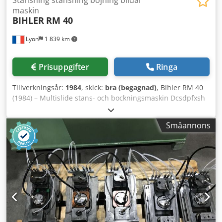
maskin
BIHLER
RM 40
Lyon
1 839 km
Prisuppgifter
Ringa
Tillverkningsår:
1984
, skick:
bra (begagnad)
, Bihler RM 40
(1984) – Multislide stans- och bockningsmaskin Dcsdpfxsh
T Ulyj Akwjk Maskinen visas här med 5 axlar, men en sjätte
axel finns tillgänglig. Flera avspolningsenheter för band
Småannons
eller tråd medföljer. Maskinen är utrustad med 8-tons
press och 5 eller 6 axlar – hydraulisk fastspänning för tråd
eller band. En av maskinerna är utrustad med ett extra
matningssystem bakifrån, genom centrumhålet.