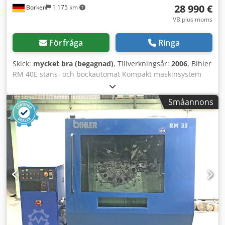
28 990 €
Borken
1 175 km
VB plus moms
Förfråga
Ringa
Skick:
mycket bra (begagnad)
, Tillverkningsår:
2006
, Bihler
RM 40E stans- och bockautomat Kompakt maskinsystem
för tillverkning av stansade och bockade delar från band
och tråd. Snabbspänningssystem för verktyg
Småannons
Användarvänlig maskin- och processstyrning P CNC 4E
Kompatibel med verktyg från RM 35, RM 40 och RM 4 Skick:
mycket bra Tillverkarens beskrivning, avvikelser kan
förekomma. Maskinen säljs i det skick den visas på
bilderna. Typ: RM 40E Nr.: 27907 Djdpfx Asg Inzkskwjck
Tillverkningsår: 2006 1x 184-01-0022.0 Basmaskin RM 40
Inklusive centralsmörjning och pneumatikanläggning
Inklusive P-CNC 4E-styrning enligt installationsplan 184-00-
0085.3 Inklusive verktyg: 484 0027 2x 142-04-0347.0
bredslädar Pos. A9 och Pos. A16 1x 142-55-0007.0
vinkelarmaggregat med höger arm Pos. A7 Utan matning,
press och mittstans Inklusive ljusskyddsräcke för