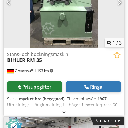
1
/
3
Stans- och bockningsmaskin
BIHLER
RM 35
Grebenau
1 193 km
Prisuppgifter
Ringa
Skick:
mycket bra (begagnad)
, Tillverkningsår:
1967
,
Utrustning: 1 tånginmatning till höger 1 excenterpress 90
kN 2 smala slädeaggregat 3 normala slädeaggregat
Arbetsområde: Trådtjocklek: 0,5 - 3,5 mm Bandbredd: max
Småannons
32 mm Inmatningslängd: max 170 mm Kapacitet: max