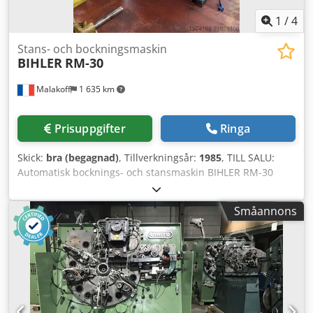
1
/
4
Stans- och bockningsmaskin
BIHLER
RM-30
Malakoff
1 635 km
Prisuppgifter
Ringa
Skick:
bra (begagnad)
, Tillverkningsår:
1985
, TILL SALU:
Automatisk bocknings- och stansmaskin BIHLER RM-30
Högpresterande utrustning för automatisk tillverkning av
komplexa metalldelar från tråd eller bandmaterial.
Småannons
Identifikation och Märke Märke: BIHLER (Otto Bihler
Maschinenfabrik, Tyskland). Modell: RM-30.
Tillverkningsår: 1985. Dcedsy Shgpjpfx Akwjk
Maskinnummer: 23589. Tekniska Specifikationer (Modell
RM-30) Max. bandbredd: 32 mm. Max. tråddiameter: 3 mm
(mjukstål). Standard matarängd: Upp till 120 mm. Nominell
presskraft: 70 kN (7 ton). Produktionskapacitet: Justerbar,