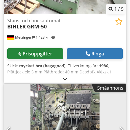
1
/
5
Stans- och bockautomat
BIHLER
GRM-50
Metzingen
1 423 km
Prisuppgifter
Ringa
Skick:
mycket bra (begagnad)
, Tillverkningsår:
1986
,
Plåttjocklek: 5 mm Plåtbredd: 40 mm Dcodpfx Akjxzk I
Sswok Beskrivning följer!
Småannons