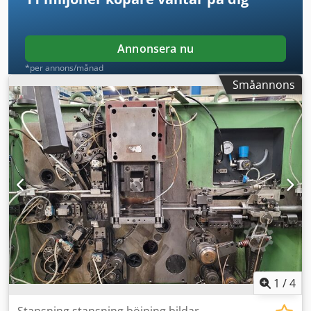
Annonsera nu
*per annons/månad
Småannons
1
/
4
Stansning stansning böjning bildar