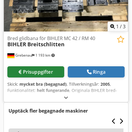
1
/
3
Bred glidbana för BIHLER MC 42 / RM 40
BIHLER
Breitschlitten
Grebenau
1 193 km
Prisuppgifter
Ringa
Skick:
mycket bra (begagnad)
, Tillverkningsår:
2005
,
Funktionalitet:
helt fungerande
, Originala BIHLER bred-
skjutaggregat för BIHLER MC 42 / RM 40 2 stycken Bihler-
nr. 174-04-0044.0 komplett med centralsmörjning 1 stycke
Bihler-nr. 142-04-0347.0 komplett med centralsmörjning
Upptäck fler begagnade maskiner
Dcodpfx Asticggjkwok 2 stycken Bihler-nr. 142-04-0229.0
komplett med centralsmörjning