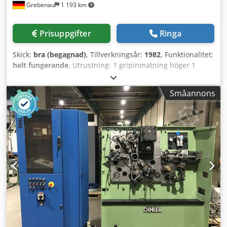
Grebenau
1 193 km
Prisuppgifter
Ringa
Skick:
bra (begagnad)
, Tillverkningsår:
1982
, Funktionalitet:
helt fungerande
, Utrustning: 1 gripinmatning höger 1
tvåpunkts excenterpress 90 kN 3 normala slidaggregat 1
smalt slidaggregat Djdpfxotqf Iqs Akweck 1 styrvåg
Småannons
Arbetsområde: Trådtjocklek: 0,5 - 4,0 mm Bandbredd: upp
till 60 mm Inmatningslängd: upp till 270 mm Kapacitet:
upp till 350/min