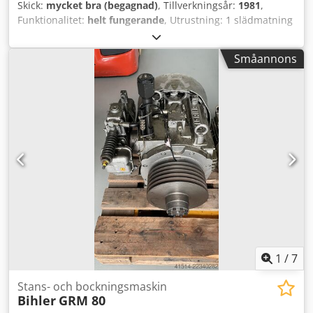
Skick:
mycket bra (begagnad)
, Tillverkningsår:
1981
,
Funktionalitet:
helt fungerande
, Utrustning: 1 slädmatning
höger 1 excenterpress 250 kN 4 normala slädaggregat 1
smalt slädaggregat Arbetsområde: Dcjdpfxsr D N Eqo
Småannons
Akwjk Tråddiameter: upp till 6,0 mm Bandbredd: upp till
80 mm Matningslängd: upp till 520 mm Kapacitet: 10 - 250
st/min.
1
/
7
Stans- och bockningsmaskin
Bihler
GRM 80