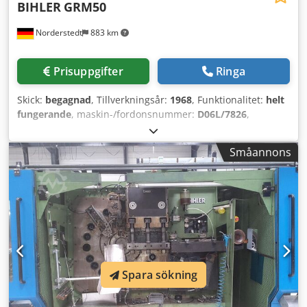
BIHLER
GRM50
Norderstedt
883 km
Prisuppgifter
Ringa
Skick:
begagnad
, Tillverkningsår:
1968
, Funktionalitet:
helt
fungerande
, maskin-/fordonsnummer:
D06L/7826
,
Offertnummer: D06L/7826 Maskintyp: Tråd- och
bandbockningsmaskin Fabrikat: BIHLER Modell: GRM50
Småannons
Årsmodell: 1968/2016 Dodpswi S Ewefx Akwock
Tråddiameterintervall: 0,5–5,0 mm Bandbredd: max 70 mm
Inmatningslängd: max 320 mm Kapacitet – st/min: max 132
Antal bockslädar: 5 Plats: I vårt lager
Spara sökning