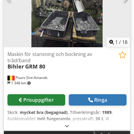
1
/
18
Maskin för stansning och bockning av
tråd/band
Bihler
GRM 80
Puurs-Sint-Amands
1 348 km
Prisuppgifter
Ringa
Skick:
mycket bra (begagnad)
, Tillverkningsår:
1989
,
Funktionalitet:
helt fungerande
, presskraft:
30 t
, Vi
erbjuder denna mycket bra Bihler GRM 80 stans- och
bockmaskin, tillverkningsår 1989. Med 5 slädar, 30T press,