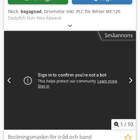
Skick:
begagnad
, Drivmotor inkl. PLC för Bihler MC120
Dodpfsh Nvn Nex Akweck
Småannons
1
/
10
Bockningsmaskin för tråd och band