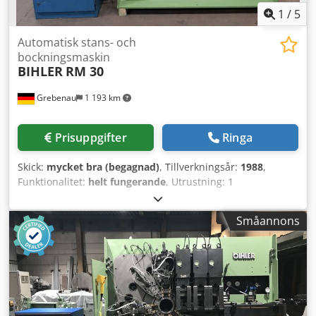
1
/
5
Automatisk stans- och
bockningsmaskin
BIHLER
RM 30
Grebenau
1 193 km
Prisuppgifter
Ringa
Skick:
mycket bra (begagnad)
, Tillverkningsår:
1988
,
Funktionalitet:
helt fungerande
, Utrustning: 1
gripmatningsenhet höger 1 excenterpress 70 kN 3 smal-
slidaggregat 1 styraxel Arbetsområde: Trådtjocklek: 0,5 -
Småannons
3,0 mm Dsdpfxjtmty Ne Akwsck Bandbredd: max 40 mm
Matningslängd: max 240 mm Kapacitet: max 400/min