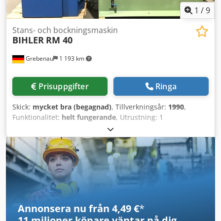
1
/
9
Stans- och bockningsmaskin
BIHLER
RM 40
Grebenau
1 193 km
Prisuppgifter
Ringa
Skick:
mycket bra (begagnad)
, Tillverkningsår:
1990
,
Funktionalitet:
helt fungerande
, Utrustning: 1
tånginmatning höger 1 tvåpunkts excenterpress 90 kN 4
standardslädesaggregat 1 smalslädesaggregat 1 styraxel
Arbetsområde: Trådtjocklek: 0,5 - 4,0 mm Bandbredd: upp
till 60 mm Djdex Tuzcspfx Akweck Matningslängd: upp till
270 mm Kapacitet: upp till 350 cykler/min
Annonsera nu från 4,49 €
*
11 miljoner köpare
väntar på dig