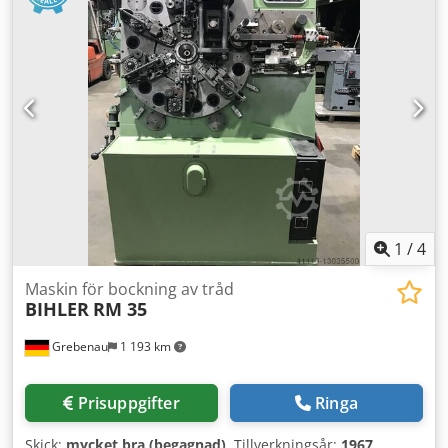
mm Kapacitet: upp till 250/min.
1
/
4
Maskin för bockning av tråd
BIHLER
RM 35
Grebenau
1 193 km
Prisuppgifter
Ringa
Skick:
mycket bra (begagnad)
, Tillverkningsår:
1967
,