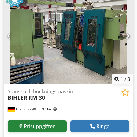
250/min Dodpfx Aksl D N Hvowsck
1
/
3
Stans- och bockningsmaskin
BIHLER
RM 30
Grebenau
1 193 km
Prisuppgifter
Ringa