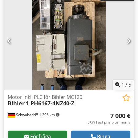
1
/
5
Motor inkl. PLC för Bihler MC120
Bihler
1 PH6167-4NZ40-Z
7 000 €
Schwabach
1 296 km
EXW Fast pris plus moms
Förfråga
Ringa