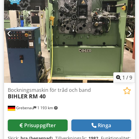
1
/
9
Bockningsmaskin för tråd och band
BIHLER
RM 40
Grebenau
1 193 km
Prisuppgifter
Ringa
Skick:
bra (begagnad)
, Tillverkningsår:
1982
, Funktionalitet: