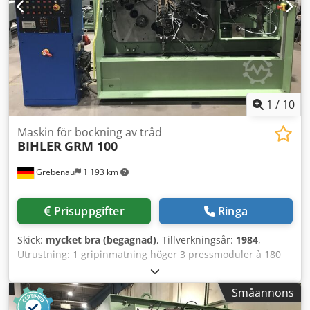
1
/
10
Maskin för bockning av tråd
BIHLER
GRM 100
Grebenau
1 193 km
Prisuppgifter
Ringa
Skick:
mycket bra (begagnad)
, Tillverkningsår:
1984
,
Utrustning: 1 gripinmatning höger 3 pressmoduler à 180
kN = totalt 540 kN. 4 standard-slideaggregat 1 smalt
slideaggregat Dsdema S Nrepfx Akwock Arbetsområde:
Småannons
Trådtjocklek: upp till 10 mm Bandbredd: upp till 100 mm