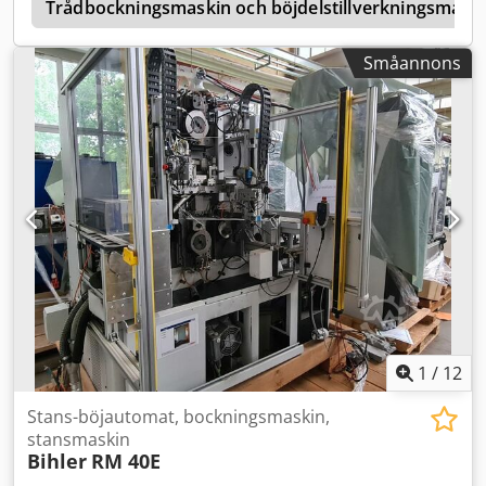
r
Trådbockningsmaskin och böjdelstillverkningsmask
Småannons
1
/
12
Stans-böjautomat, bockningsmaskin,
stansmaskin
Bihler
RM 40E