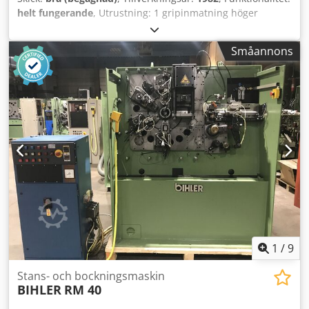
helt fungerande
, Utrustning: 1 gripinmatning höger
Dedpfx Aon E N Ndekwock 1 tvåpunkts excenterpress 90
kN 3 normala slidaggregat 1 smalt slidaggregat 1 styrvåg
Småannons
Arbetsområde: Trådtjocklek: 0,5 - 4,0 mm Bandbredd: upp
till 60 mm Inmatningslängd: upp till 270 mm Kapacitet:
upp till 350/min
1
/
9
Stans- och bockningsmaskin
BIHLER
RM 40