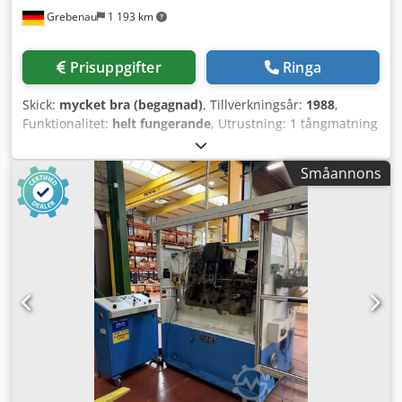
Grebenau
1 193 km
Prisuppgifter
Ringa
Skick:
mycket bra (begagnad)
, Tillverkningsår:
1988
,
Funktionalitet:
helt fungerande
, Utrustning: 1 tångmatning
till höger 1 excenterpress 70 kN 3 smala slädlaggregat 1
styraxel Djdpfx Akstmtzkeweck Arbetsområde:
Småannons
Tråddiameter: 0,5 - 3,0 mm Bandbredd: max 40 mm
Inmatningslängd: max 240 mm Kapacitet: upp till 400/min