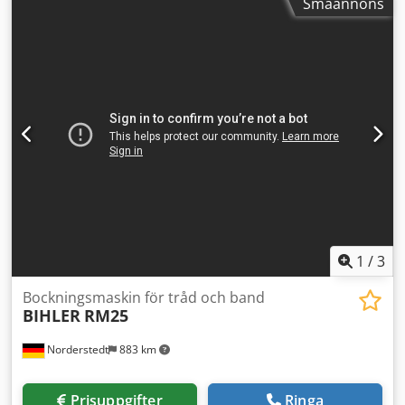
Småannons
riktare, matningsenhet och avlindare. Verktyg ingår ej. Vid
frågor eller behov av mer information, skicka gärna ett
meddelande eller ring oss. Dsdpfsywty Esx Akweck
1
/
3
Bockningsmaskin för tråd och band
BIHLER
RM25
Norderstedt
883 km
Prisuppgifter
Ringa