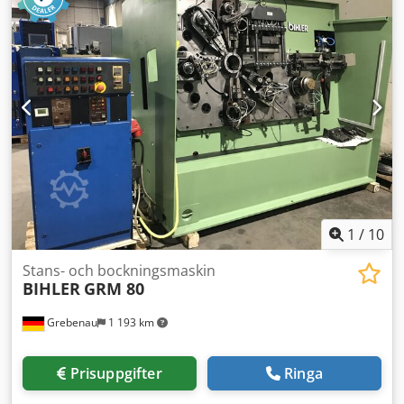
Inmatningslängd: upp till 250 mm Kapacitet: upp till 135
slag/min
1
/
10
Stans- och bockningsmaskin
BIHLER
GRM 80
Grebenau
1 193 km
Prisuppgifter
Ringa