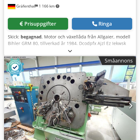
Gräfenthal
1 166 km
Prisuppgifter
Ringa
Skick:
begagnad
, Motor och växellåda från Allgaier, modell
Bihler GRM 80, tillverkad år 1984. Dcodpfx Ajzl Ez Iekwsk
VARNING!! Detta avser endast motor och växellåda enligt
bilderna. Enligt tidigare ägare har växellådan renoverats
Småannons
och har inte använts efter renoveringen.