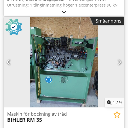
Utrustning: 1 tånginmatning höger 1 excenterpress 90 kN
2 smal-smalslädeaggregat 3 standardslädeaggregat
Dcsdpfx Ajpq H Upjkwek Arbetsområde: Trådtjocklek: 0,5 -
Småannons
3,5 mm Bandbredd: upp till 32 mm Inmatningslängd: upp
till 170 mm Kapacitet: upp till 250/min.
1
/
9
Maskin för bockning av tråd
BIHLER
RM 35