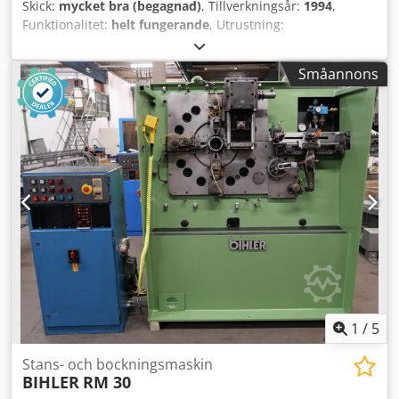
Skick:
mycket bra (begagnad)
, Tillverkningsår:
1994
,
Funktionalitet:
helt fungerande
, Utrustning:
Dedpfewxarqsx Akwock 1 st BIHLER styrsystem P-CNC 200 1
st BIHLER ljudisoleringskabin 2 st tånginmatningar höger 1
Småannons
st tånginmatning vänster 4 st breda slädeaggregat
(svetspressläde) 1 st svetsanläggning BIHLER B 1000
Arbetsområde: Trådtjocklek: 0,5 - 3,0 mm Bandbredd: max
40 mm Inmatningslängd: max 240 mm Kapacitet: max
400/min
1
/
5
Stans- och bockningsmaskin
BIHLER
RM 30