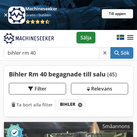
Machineseeker
Till appen
Gratis i butiken
Sälja
Sök
Bihler Rm 40 begagnade till salu
(45)
Filter
Relevans
BIHLER
Ta bort alla filter
Småannons