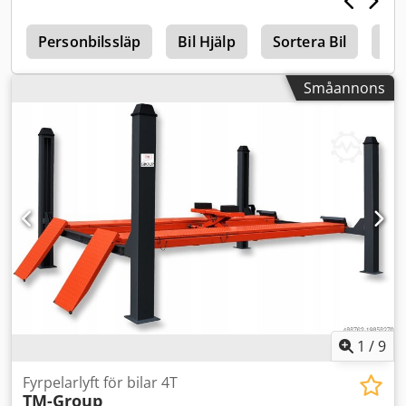
Aedhof -Vikt: 4,2 kg
g
Personbilssläp
Bil Hjälp
Sortera Bil
Rök
Småannons
1
/
9
Fyrpelarlyft för bilar 4T
TM-Group