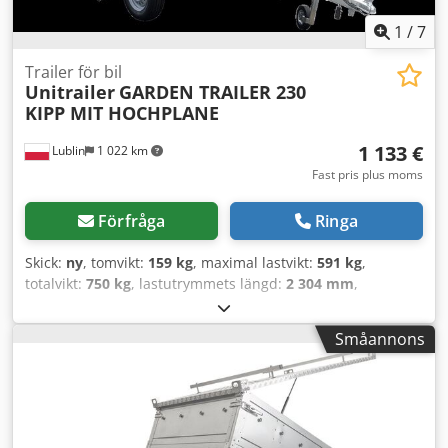
1
/
7
Trailer för bil
Unitrailer
GARDEN TRAILER 230
KIPP MIT HOCHPLANE
1 133 €
Lublin
1 022 km
Fast pris plus moms
Förfråga
Ringa
Skick:
ny
, tomvikt:
159 kg
, maximal lastvikt:
591 kg
,
totalvikt:
750 kg
, lastutrymmets längd:
2 304 mm
,
lastutrymmets bredd:
1 256 mm
, lastutrymmeshöjd:
1 500
mm
, däcksstorlek:
155/70 R13
, Tillverkningsår:
2024
,
Småannons
driftsvikt:
750 kg
, B-körkort släpvagn UNITRAILER Garden
Trailer 230 KIPP [med stödhjul, extra sidolämmar, hög
presenning och hög bågkonstruktion] Crsdpfx Ajt Id
Avsdhsf Transportsläpet UNITRAILER Garden Trailer 230
KIPP är UNITRAILERs senaste produkt. För närvarande är