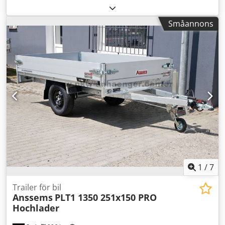
begagnad, med mindre bruksspår, 100 % funktionsduglig,
leveransomfattning enligt bilder. Cjdpfxoxagyns Adhjrf
Småannons
1
/
7
Trailer för bil
Anssems
PLT1 1350 251x150 PRO
Hochlader