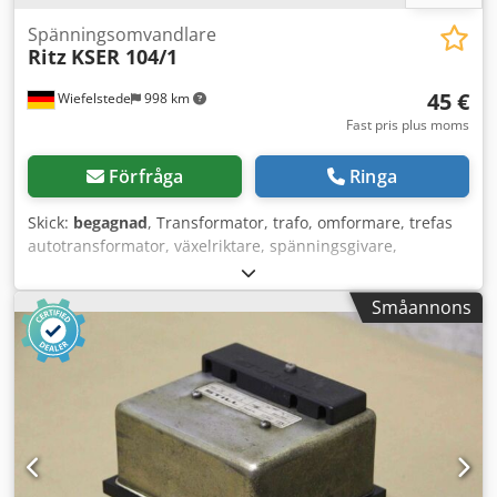
Spänningsomvandlare
Ritz
KSER 104/1
45 €
Wiefelstede
998 km
Fast pris plus moms
Förfråga
Ringa
Skick:
begagnad
, Transformator, trafo, omformare, trefas
autotransformator, växelriktare, spänningsgivare,
strömtransformator -Tillverkare: Ritz,
spänningsomvandlare -Typ: KSER 104/1 -Pris: per styck -
Småannons
Antal: 2 stycken -Mått: 75/105/H140 mm Csdsf H Hy Hopfx
Adhorf -Vikt: 2,5 kg/styck