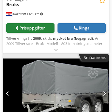
Bruks
Đakovo
1 650 km
Prisuppgifter
Ringa
Tillverkningsår:
2009
, skick:
mycket bra (begagnad)
, År -
2009 Tillverkare - Bruks Modell - 803 Inmatningsdiameter -
650 mm Kapacitet - 90 m³/h Drifttimmar - 10 000 h (ny
trumma) Motor - 460 kW DAF Lastbilsdata År - 2009
Småannons
Mätarställning - 30 000 km Motor - 400 kW Crodpfjlawbtox
Adhef Drivlina - 8x8 (fyra axlar)