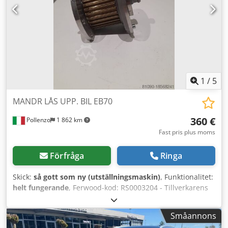
1
/
5
MANDR LÅS UPP. BIL EB70
360 €
Pollenzo
1 862 km
Fast pris plus moms
Förfråga
Ringa
Skick:
så gott som ny (utställningsmaskin)
, Funktionalitet:
helt fungerande
, Ferwood-kod: RS0003204 - Tillverkarens
kod: L7540L0103 - Skick: Så gott som ny
(utställningsexemplar) - Funktionalitet: Fullt fungerande -
Småannons
Kompatibel maskin: SEZIONATRICE SELCO EB/WN - Vid