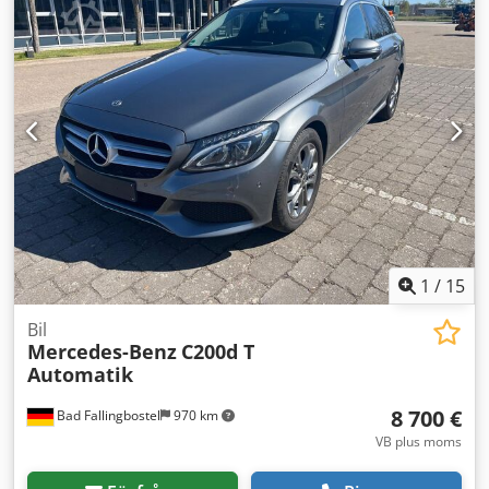
intresse erbjuder vi även översynsservice, kontakta oss
gärna. Codpfxsv Azbvs Adhjrf
1
/
15
Bil
Mercedes-Benz
C200d T
Automatik
8 700 €
Bad Fallingbostel
970 km
VB plus moms