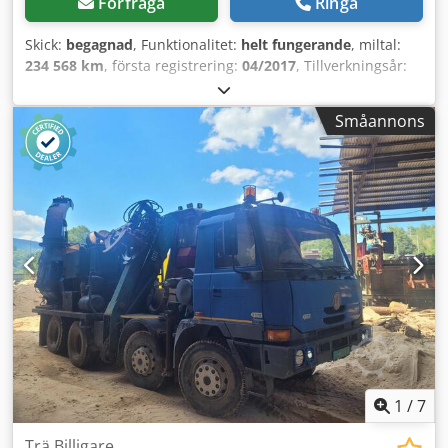
Förfråga
Ringa
Skick:
begagnad
, Funktionalitet:
helt fungerande
, miltal:
234 568 km
, första registrering:
04/2017
, Tillverkningsår:
2017
, Fordonet är i ett bruksskick motsvarande
körsträckan. Försäljning i befintligt skick och endast till
Småannons
andra företagare! Cedpsy Id D Nsfx Adherf Våra
öppettider: Mån-tors: 07:00 - 15:30 Fre: 07:00 - 15:00
Erbjudandet sker under förutsättning av våra allmänna
villkor! Försäljning endast till företagare! Begagnade
fordon / maskiner säljs utan något ansvar för materiella fel
enligt våra allmänna villkor! Vid frågor finns jag gärna till
förfogande. För visning och/eller provkörning vänligen
boka tid i förväg! Fordon/maskiner finns inte alltid på plats.
1
/
7
Trä Billigare