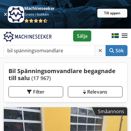
Machineseeker
Till appen
Gratis i butiken
Sälja
Sök
Bil Spänningsomvandlare begagnade
till salu
(17 967)
Filter
Relevans
Småannons