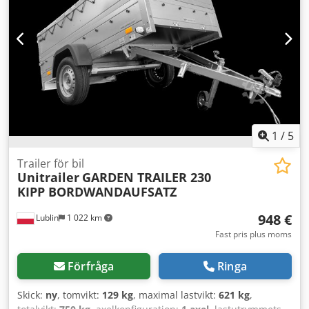
många användningsområden – den kan användas för
säker transport av byggmaterial, möbler eller
specialutrustning. Baklämmen kan vid behov tas bort för
att ge extra lastutrymme.
1
/
5
Trailer för bil
Unitrailer
GARDEN TRAILER 230
KIPP BORDWANDAUFSATZ
948 €
Lublin
1 022 km
Fast pris plus moms
Förfråga
Ringa
Skick:
ny
, tomvikt:
129 kg
, maximal lastvikt:
621 kg
,