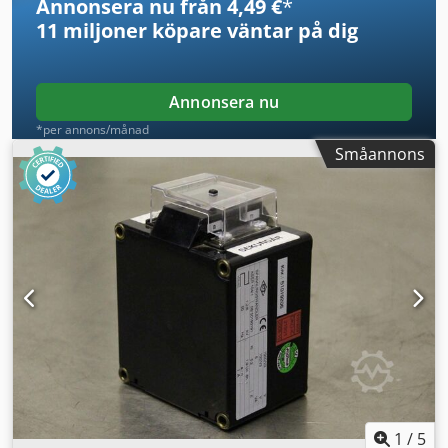
Annonsera nu från 4,49 €
*
11 miljoner köpare
väntar på dig
Annonsera nu
*per annons/månad
Småannons
1
/
5