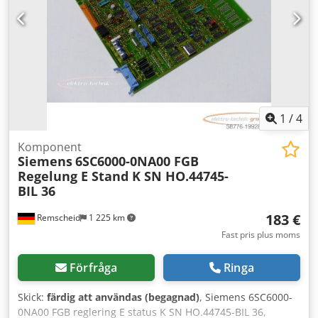
1
/
4
Komponent
Siemens
6SC6000-0NA00 FGB
Regelung E Stand K SN HO.44745-
BIL 36
183 €
Remscheid
1 225 km
Fast pris plus moms
Förfråga
Ringa
Skick:
färdig att användas (begagnad)
, Siemens 6SC6000-
0NA00 FGB reglering E status K SN HO.44745-BIL 36,