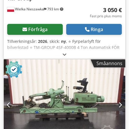
3 050 €
Wielka Nieszawka
793 km
Fast pris plus moms
Förfråga
Ringa
Tillverkningsår:
2026
, skick:
ny
, ⭐️ Fyrpelarlyft för
bilverkstad ⭐️ TM-GROUP 4SF-4000B 4 Ton Automatisk FÖR
HJULINSTÄLLNING / GEOJUSTERING HÖGKVALITATIV OLJA
OCH MONTERINGSSATS INGÅR GRATIS Specifikationer: ✅
Småannons
Tillverkare: TM-GROUP ✅ Maximal lyftkapacitet: 4 ton ✅
Typ: Automatisk ✅ Undre anslutning ✅ Strömförsörjning:
400V (alternativt 230V) ✅ Lyfttid: 60 sekunder ✅ Lyft höjd:
1750 mm ✅ Gränslägesbrytare: Ja ✅ Motoreffekt: 2,2 kW ✅
Teleskopiska lyftarmar av typen rolling jack för att lyfta
även vid trösklar ✅ Glidplattor (med låsningsmöjlighet) ✅
Förberedda platser för svängskivor Crjdpfx Aow Ta I Tsdhef
✅ Självsänkande uppkörningsramper ✅ Automatiska
spärrar som skapar låströskel för fordonet ✅ Fästbultar
ingår: Ja ✅ 10L hydraulolja: gratis ✅ Uppfyller UDT-
certifieringskrav: Ja ✅ Rampens längd: 4250 mm ✅