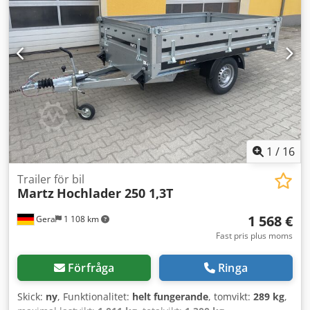
1
/
16
Trailer för bil
Martz
Hochlader 250 1,3T
1 568 €
Gera
1 108 km
Fast pris plus moms
Förfråga
Ringa
Skick:
ny
, Funktionalitet:
helt fungerande
, tomvikt:
289 kg
,