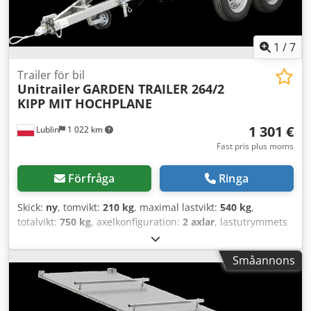
1
/
7
Trailer för bil
Unitrailer
GARDEN TRAILER 264/2
KIPP MIT HOCHPLANE
1 301 €
Lublin
1 022 km
Fast pris plus moms
Förfråga
Ringa
Skick:
ny
, tomvikt:
210 kg
, maximal lastvikt:
540 kg
,
totalvikt:
750 kg
, axelkonfiguration:
2 axlar
, lastutrymmets
längd:
2 641 mm
, lastutrymmets bredd:
1 256 mm
,
lastutrymmeshöjd:
1 100 mm
, däcksstorlek:
155/70 R13
,
Småannons
Tillverkningsår:
2024
, driftsvikt:
750 kg
, Tvåaxlad släpvagn
Garden Trailer 264/2 TIPP Csdpst I Rqmjfx Adhsrf Vi
erbjuder härmed den största obromsade
personbilssläpvagnen med lastytans mått 264x125 cm,