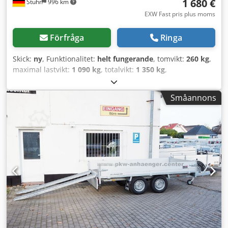
1 680 €
Stuhr
996 km
EXW Fast pris plus moms
Förfråga
Ringa
Skick:
ny
, Funktionalitet:
helt fungerande
, tomvikt:
260 kg
,
maximal lastvikt:
1 090 kg
, totalvikt:
1 350 kg
,
lastutrymmets längd:
2 510 mm
, lastutrymmets bredd:
1 500 mm
, lastutrymmeshöjd:
300 mm
,
Småannons
Produktinformation "Anssems PLT1 1350 251x150 PRO
flaksläp" Flaksläp från tillverkaren ANSSEMS, modell PLT1
1350.251x150 Pro. Som standardutrustning erbjuder
denna obromsade, enkelaxlade flaksläpvagn från Anssems
aluminiumlämmar, samtliga fällbara och avtagbara, stabila
excenterlås, surröglor invändigt, profilkanaler för
montering av tillbehör eller lastsäkring, stålram, stödhjul
och V-drag. Crjdpfx Aowu A Iysdhjf Tillbehör för Anssems
bilsläp som kapell, presenning, nätkrokar,
galleröverbyggnad, lämmförhöjning, stödställ, box,
spännband och lås erbjuder vi också. ----- Hos oss kan du
dessutom få: · Finansiering · Leasing (endast för företag) ·