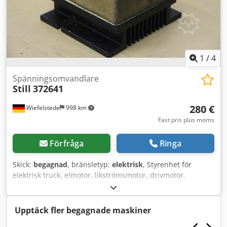
1
/
4
Spänningsomvandlare
Still
372641
280 €
Wiefelstede
998 km
Fast pris plus moms
Förfråga
Ringa
Skick:
begagnad
, bränsletyp:
elektrisk
, Styrenhet för
elektrisk truck, elmotor, likströmsmotor, drivmotor,
motorstyrning, motorcontroller, styrsystem, körstyrning,
spänningsomvandlare -Tillverkare: Still,
spänningsomvandlare -Typ: 372641 -Spänning: SEC 24 V 16
Upptäck fler begagnade maskiner
A / PRIM 48 V-80 V -Mått: 185/170/H140 mm Credpfx Asgprk