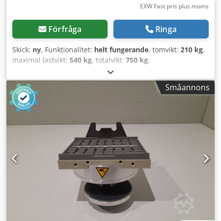
EXW Fast pris plus moms
Förfråga
Ringa
Skick:
ny
, Funktionalitet:
helt fungerande
, tomvikt:
210 kg
,
maximal lastvikt:
540 kg
, totalvikt:
750 kg
,
Produktinformation "Anssems PLT1 750 251x150 PRO
Flaksläp" Flaksläp från tillverkaren ANSSEMS, modell PLT1
Småannons
750.251x150 Pro. Som standardutrustning har Anssems
obromsade, enkelaxlade flaksläp aluminiumlämmar som
alla går att fälla ner och ta bort, robusta excenterlås,
invändiga surrningsöglor, profilkanaler för montering av
tillbehör eller lastsäkring, stålram, stödhjul och ett V-drag.
Vi erbjuder även tillbehör för Anssems personbilssläp som
kapell, presenning, nätkrokar, gallerförhöjning, lämsats,
stödbenssats, boxar, spännband och lås. ----- Hos oss kan
du även få: · Finansiering · Leasing (endast för företag) ·
Rådgivning Crjdpswu At Nefx Adhsf · Leverans i hela
Tyskland (ej öar) · Tillbehör · Hyrsläp · Reservdelar ·
Registreringsservice för DH – HB – DEL · Service ·
Reparation · Besiktning (TÜV) av personbilssläp PKW-