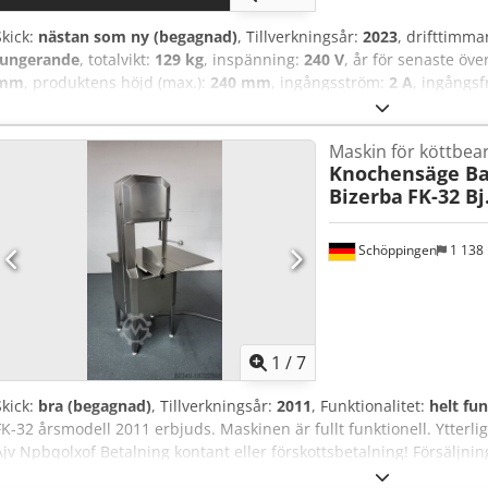
Skick:
nästan som ny (begagnad)
, Tillverkningsår:
2023
, drifttimma
fungerande
, totalvikt:
129 kg
, inspänning:
240 V
, år för senaste öve
mm
, produktens höjd (max.):
240 mm
, ingångsström:
2 A
, ingångs
dokumentation / manual
, Vi erbjuder denna som ny Bizerba VSI 
inbyggd våg, tillverkad i november 2023. Spänning: 220–240 V Ström
Maskin för köttbea
Kapslingsklass: IPX5 Crodpfxozpztuj Alxsf Maximal vågkapacitet: 2
Knochensäge B
12302883 Modellbeteckning: VSI FT Om du har några frågor eller öns
Bizerba
FK-32 Bj
kontakta oss.
Schöppingen
1 138
1
/
7
Skick:
bra (begagnad)
, Tillverkningsår:
2011
, Funktionalitet:
helt fu
FK-32 årsmodell 2011 erbjuds. Maskinen är fullt funktionell. Ytterl
Ajv Npbqolxof Betalning kontant eller förskottsbetalning! Försäljnin
garanti, ingen återköpsrätt.