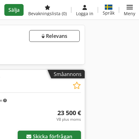
Sälja
Språk
Bevakningslista
(0)
Logga in
Meny
Relevans
Småannons
e
km
23 500 €
VB plus moms
Skicka förfrågan