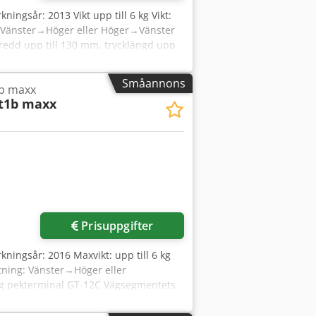
erkningsår: 2013 Vikt upp till 6 kg Vikt:
g: Vänster→Höger eller Höger→Vänster
- Bredd upp till 130 mm, trycklängd upp
ngssegmentets längd: 400 mm
tt ladda program upp till 13,60 SP.12
Småannons
tb maxx
 månaders garanti på enheten.
t1b maxx
Prisuppgifter
erkningsår: 2016 Maxvikt: upp till 6 kg
iktning: Vänster→Höger eller
Färg pekterminal GT-12C Vägsegmentets
 80 cm Möjlighet att ladda program
IDGE+MC_BUFFER [+] SOFTCONTROL_1 [+]