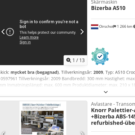
Skärmaskin
Bizerba
A510
Oirschot
1 266 km
1
/
13
Skick:
mycket bra (begagnad)
, Tillverkningsår:
2009
, Typ: A510 Cro
10597961 Tillverkningsår: 2009 Bandbredd: 300 mm Hastighet: max. 2
mm Inmatningslängd: max. 600 mm Produktdiameter: max. 210 x 1
Bladdiameter: 420 mm Effekt: 3 x 400 V, 50 Hz, 2,3 kW Mått: 2350 x 
Avlastare - Transo
Knorr Palettier
+Bizerba
ABS-145
refurbished-übe