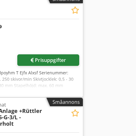
Prisuppgifter
dpoyhm T Ejfx Alxsf Serienummer:
50 skivor/min Skivtjocklek: 0,5 - 30
80 mm Stapelhöjd: max. 60 mm
800 x 1850 mm Vikt: 420 kg
Småannons
mat
-Anlage +Rüttler
-G-3/L -
rholt