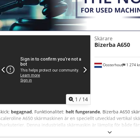
Skärare
Bizerba
A650
Oosterhout
1 274 
1
/
14
Skick:
begagnad
, Funktionalitet:
helt fungerande
, Bizerba A650 skä
Scaleroline A650 skärmaskinen är en speciellt utvecklad vertikal skärm
charkuterier. Denna industriella skärmaskin är lämplig för både färs
den idealisk för medelstora och stora livsmedelsproducerande före
det integrerade vägningssystemet kan produkter skäras till en exakt 