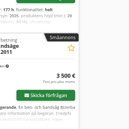
r:
177 h
, Funktionalitet:
helt
rsyn:
2025
, produktens höjd (min.):
20
frekvens:
60 Hz
, Utrustning:
FT, en automatisk skärmaskin med
: 2,9 A Frekvens: 50/60 Hz
Småannons
rbetning
 kg Vågnoggrannhet: 1 g Serienummer:
andsäge
kar mer information, tveka inte att
.2011
 km
3 500 €
Fast pris plus moms
Skicka förfrågan
ngerande
, En ben- och bandsåg Bizerba
igare information på begäran. Credpfx
g endast till näringsidkare, ingen