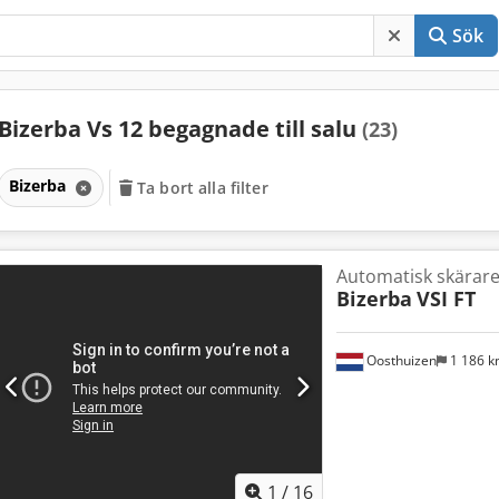
Sök
Bizerba Vs 12 begagnade till salu
(23)
Bizerba
Ta bort alla filter
Automatisk skärar
Bizerba
VSI FT
Oosthuizen
1 186 
1
/
16