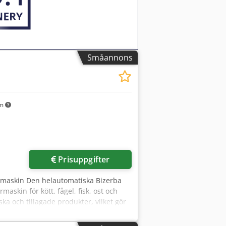
Småannons
km
Prisuppgifter
rmaskin Den helautomatiska Bizerba
askin för kött, fågel, fisk, ost och
ka och tillagade produkter, vilket gör
tag. Codpfxozi Tame Alxorf Tack vare
önskad vikt. Nästan alla typer av korv,