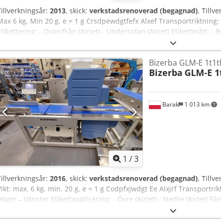
Tillverkningsår:
2013
, skick:
verkstadsrenoverad (begagnad)
, Tillv
Max 6 kg, Min 20 g, e = 1 g Crsdpewdgtfefx Alxef Transportriktnin
Etikettering: - Ovanifrån (AirJet) - Undersidan (AirJet) Etikettmått: 
till 104 mm - Längd upp till 150 mm Färgtouchpanel GT-12C Vägni
Bandbredd: 300 mm Total maskinstorlek: 200 cm x 80 cm Möjlighet a
Bizerba GLM-E 1t1
Installerade licenser: - (MASTER): [+] SOFTCONTROL_1 Vi lämnar 6
Bizerba
GLM-E 1
Barak
1 013 km
1
/
3
Tillverkningsår:
2016
, skick:
verkstadsrenoverad (begagnad)
, Tillv
Vikt: max. 6 kg, min. 20 g, e = 1 g Codpfxjwdgt Ee Alxjrf Transportr
Höger→Vänster Etikettapplicering: - Övre (AirJet) - Nedre (AirJet) 
längd: 400 mm Bandbredd: 300 mm Maskinens totala mått: 200 cm x
upp till 13,60 SP.12 Installerade licenser: Övre (MASTER): [+] BR