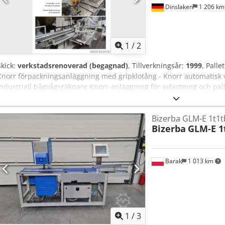
Dinslaken
1 206 k
1
/
2
Skick:
verkstadsrenoverad (begagnad)
, Tillverkningsår:
1999
, Pall
Knorr förpackningsanläggning med gripklotång - Knorr automatisk v
industriell bågvågsräknare Knorr-anläggning för avlastning och pal
räknas i vibrationsbordet med Bizerba pappersvåg, riktas upp i vi
Knorr-avlastaren greppar pappersstaplarna med gripklotången och 
Bizerba GLM-E 1t1t
pall. Crsdpfjhfhtkox Alxjf Anläggningen kan också användas som ett 
Bizerba
GLM-E 1
stapellyften för avlastning av din snabbsax, då placerad till vänster
Barak
1 013 km
1
/
3