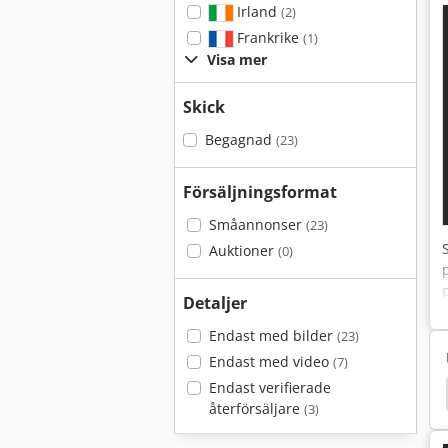
Irland
(2)
Frankrike
(1)
Visa mer
Skick
Begagnad
(23)
Försäljningsformat
Småannonser
(23)
Auktioner
(0)
Detaljer
Endast med bilder
(23)
Endast med video
(7)
Endast verifierade
tskriva Bearbetar Med Maskin
Gea Värmeväxlare
återförsäljare
(3)