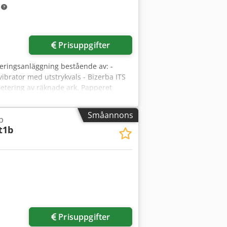
m
Begär fler bilder
Prisuppgifter
eteringsanläggning bestående av: -
ibrator med utstrykvals - Bizerba ITS
letering av räknade ark. Papperet
bratoren och jämnas med utstrykvalsen.
palleterar dem exakt kant i kant på
Småannons
b
kapacitetsökande alternativ till
t1b
.
Prisuppgifter