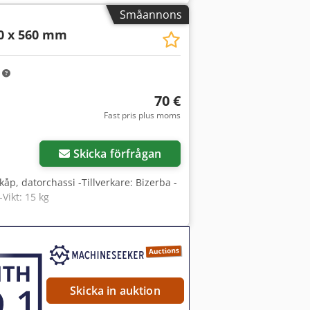
Småannons
70 x 560 mm
m
70 €
Fast pris plus moms
Skicka förfrågan
kåp, datorchassi -Tillverkare: Bizerba -
Vikt: 15 kg
Skicka in auktion