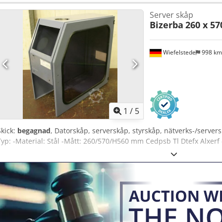
Server skåp
Bizerba
260 x 5
Wiefelstede
998 k
1
/
5
Skick:
begagnad
, Datorskåp, serverskåp, styrskåp, nätverks-/servers
Typ: -Material: Stål -Mått: 260/570/H560 mm Cedpsb Tl Dtefx Alxerf -