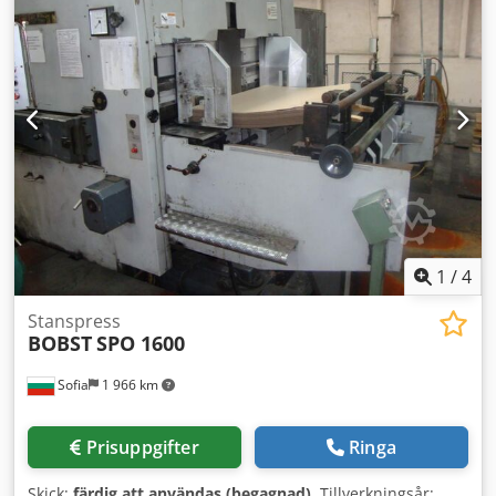
1
/
4
Stanspress
BOBST
SPO 1600
Sofia
1 966 km
Prisuppgifter
Ringa
Skick:
färdig att användas (begagnad)
, Tillverkningsår: