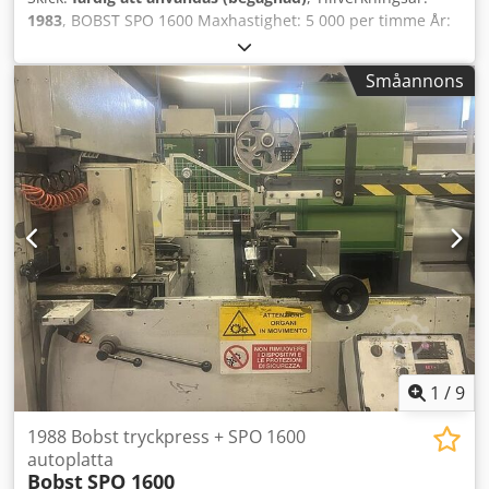
1983
, BOBST SPO 1600 Maxhastighet: 5 000 per timme År:
1983 Max längd: 1 075 mm Max bredd: 1 580 mm
Fullständigt renoverad av Bobst 2015 Dcodpfxjxcayyo Aatjk
Småannons
Centrallinje
1
/
9
1988 Bobst tryckpress + SPO 1600
autoplatta
Bobst
SPO 1600