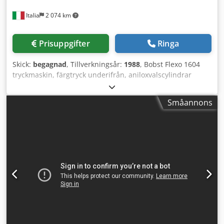
Italia
2 074 km
Prisuppgifter
Ringa
Skick:
begagnad
, Tillverkningsår:
1988
, Bobst Flexo 1604
tryckmaskin, färgtryck underifrån, aniloxvalscylindrar
120l/cm och 80l/cm Transfer Bobst BOBST SPO 1600
planstansmaskin, max format 1100 mm x 1600 mm / 43,3"
Småannons
x 63" med 4 tryckgrupper samt tryck underifrån,
arktransport med traditionella valsar - Aniloxcylindrar: 120l
och 80 linjer - Öppen stålrakel-kammare - Vacuum-
arkmatare - Stansningssektion - Avfallshanteringssektion -
Centerline II - Uthög stapelutmatning med två höj- och
sänkbara plattformar - Max arkmått: 1100 mm x 1600 mm /
43,3" x 63" - Min arkmått: 520 mm x 600 mm / 20,5" x 23,6"
- Stanskraft: 400 ton - Material: vågkartong E, B, C, CB, BE -
Max hastighet: 6.000 ark/timme Dedpfx Aajv Ifpustjck
Möjlighet att sälja maskinerna separat.