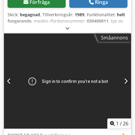
Förfråga
Ringa
Skick:
begagnad
, Tillverkningsår:
1989
, Funktionalitet:
helt
fungerande
, maskin-/fordonsnummer:
030400811
, typ av
ingående ström:
Likström
, Original Bobst HANDYPACK-
samlare, i gott skick, begagnad och renoverad.
Småannons
Utskjutningen sker till höger (DX), men kan även justeras
till vänster (SX). Dedszk Up Eopfx Aatjck Omedelbar
tillgänglighet.
1
/
26