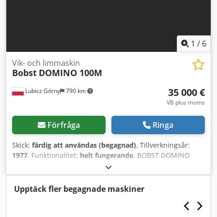
1
/
6
Vik- och limmaskin
Bobst
DOMINO 100M
35 000 €
Lubicz Górny
790 km
VB plus moms
Förfråga
Ringa
Skick:
färdig att användas (begagnad)
, Tillverkningsår:
1977
, Funktionalitet:
helt fungerande
, BOBST DOMINO
100M, en vik- och limmaskin tillverkad 1977, konstruerad
för produktion av kartonger och mikrokorrugerade
förpackningar. Maskinen används för närvarande i
Upptäck fler begagnade maskiner
produktion, genomgår regelbundet underhåll och är i
mycket gott tekniskt skick. Den är lämplig för kartonger av
typen "Straight Line" och lådor med "Crash Lock Bottom"-