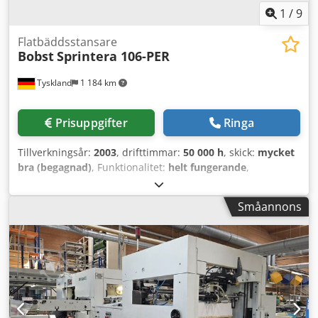
1
/
9
Flatbäddsstansare
Bobst
Sprintera 106-PER
Tyskland
1 184 km
Prisuppgifter
Ringa
Tillverkningsår:
2003
, drifttimmar:
50 000 h
, skick:
mycket
bra (begagnad)
, Funktionalitet:
helt fungerande
,
Försäljningsobjekt: Bobst Sprintera 106-PER. Fullständig
dokumentation! Kopior av fakturor för service och
Småannons
renoveringar finns tillgängliga! Komplett renoverat
tryckenhet! Linjära drivmotorer, nya Omformare, nya
Komplett palltransport-/maskinlogistik, nytt Bobst
Sprintera 106-PER Tillverkningsår 2003 Max. format: 760 x
1060 mm Min. format: 400 x 350 mm Max. hastighet: 12
000 ark/timme Max. skärkraft: 250 ton Papper: min. 80
g/m² Dcsdpfxjzp Hcuo Aatsk Kartong: max. 2000 g/m² Non-
stopp-matare Non-stopp-utmatare