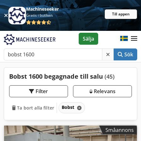
Machineseeker
Till appen
Gratis i butiken
Sälja
Sök
Bobst 1600 begagnade till salu
(45)
Filter
Relevans
Bobst
Ta bort alla filter
Småannons