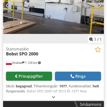
Wellpapp: "E" och "B" - max 4 mm Gripkantsmån: 9–15 mm
Stansningsformat max: 680 mm x 1010 mm Max. hastighet:
7 500 ark/tim
1
/
1
Stansmaskin
Bobst
SPO 2000
Kraków
1 120 km
Prisuppgifter
Ringa
Skick:
begagnad
, Tillverkningsår:
1977
, Funktionalitet:
helt
fungerande
, Bobst SPO 2000 ref 3013 År 1977 Max
arkstorlek – 2032 x 1270 mm Minsta arkstorlek – 600 x 520
mm Max stanskraft – 550 ton Dcjdpozfh I Rsfx Aatjk
Småannons
Wellpapp från 1,5 mm upp till 9,0 mm Max mekanisk