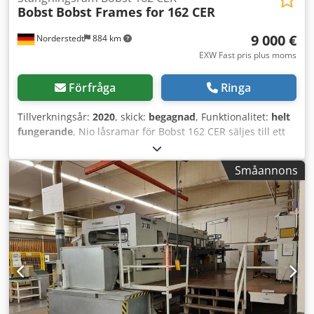
Bobst
Bobst Frames for 162 CER
9 000 €
Norderstedt
884 km
EXW Fast pris plus moms
Förfråga
Ringa
Tillverkningsår:
2020
, skick:
begagnad
, Funktionalitet:
helt
fungerande
, Nio låsramar för Bobst 162 CER säljes till ett
förmånligt pris. Dcodpfjy U Ituex Aatsk
Småannons