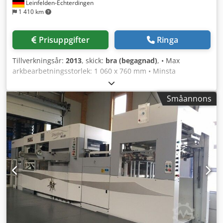
Leinfelden-Echterdingen
1 410 km
Prisuppgifter
Ringa
Tillverkningsår:
2013
, skick:
bra (begagnad)
, • Max
arkbearbetningsstorlek: 1 060 x 760 mm • Minsta
arkbearbetningsstorlek: 400 x 350 mm • Maximal
stansningsstorlek: 1 060 x 745 mm • Gripkant: 10 mm •
Småannons
Maximal mekanisk hastighet: 7 700 ark/timme Djdpfew E
Iumjx Aatsck • Pappersintervall: o Kartong: 90–2 000 g/m² o
Wellpapp: upp till 4 mm (beroende på fluting) • Stanskraft:
260 ton • Stapelhöjd (intag/leverans): o Intag: upp till 1 350
mm o Leverans: upp till 1 150 mm • Intagstyp: Non-stop •
Leveranstyp: Non-stop • Registersystem: Optisk och
mekanisk arkanpassning • Stansplåtstorlek: 1 080 x 760
mm