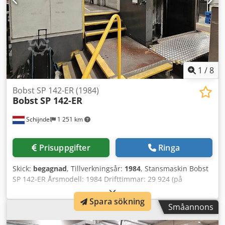
1
/
8
Bobst SP 142-ER (1984)
Bobst
SP 142-ER
Schijndel
1 251 km
Prisuppgifter
Ringa
Skick:
begagnad
, Tillverkningsår:
1984
, Stansmaskin Bobst
SP 142-ER Årsmodell: 1984 Drifttimmar: 29 924 (på
räknaren; verklig förväntad produktionstid ca 60 000/70
000 timmar) Utrustad med: - Avsats- och
Spara sökning
Småannons
blankningsstationer - Push Lay-system - Non-stop matare
med manuell bygelväxling - Non-stop leverans -