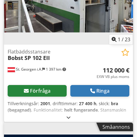
Snabbspännsanordning Prissättning enligt kundens
önskemål. Kontakta oss gärna om du har fler frågor.
1
/
23
Flatbäddsstansare
Bobst
SP 102 EII
112 000 €
St. Georgen i.A.
1 397 km
EXW VB plus moms
Förfråga
Ringa
Tillverkningsår:
2001
, drifttimmar:
27 400 h
, skick:
bra
(begagnad)
, Funktionalitet:
helt fungerande
, Stansmaskin
med utbrytningsstation, vändbord (från annan tillverkare),
vändbord/förberedelsebord, avfallsutbrytare, elektronisk
Småannons
dubbelarkkontroll, märkningssystem BS + AS,
maskinhöjning 300 mm, 1 stansram, diverse