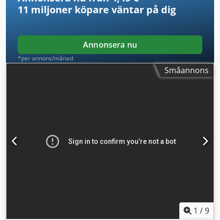
11 miljoner köpare
väntar på dig
Annonsera nu
*per annons/månad
Småannons
1
/
9