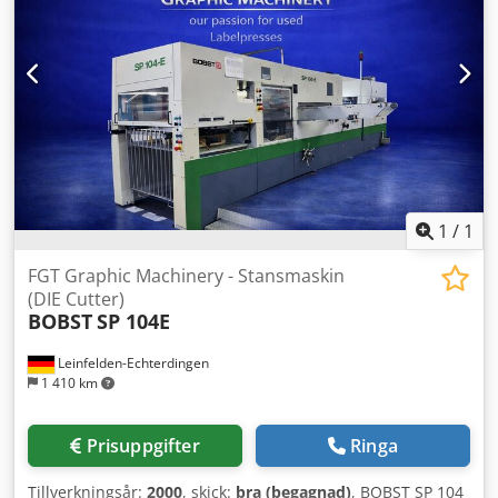
mm ram med stång 5. Pallhöjd (Non-Stop Drift) Djdpfx
Aeycv Dvoatjck Inmatningspallens höjd: max. 1.500 mm
med pall Utmatningspallens höjd: max. 1.400 mm med pall
Max pallstorlek: 900 x 1.300 mm 6. Utrustning och
egenskaper – Lämplig för bearbetning av kartong och
papper – Ej lämplig för wellpapp – Avfallshantering möjlig
via avskiljningsram och separationsgaller – EMS
sidolinjesystem för inriktning efter tryckta märken
1
/
1
FGT Graphic Machinery - Stansmaskin
(DIE Cutter)
BOBST
SP 104E
Leinfelden-Echterdingen
1 410 km
Prisuppgifter
Ringa
Tillverkningsår:
2000
, skick:
bra (begagnad)
, BOBST SP 104