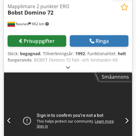
Mapplimare 2 punkter ERO
Bobst
Domino 72
Kaunas
662 km
Prisuppgifter
Ringa
Skick:
begagnad
, Tillverkningsår:
1992
, Funktionalitet:
helt
fungerande
, BOBST Domino 72 fals- och limmaskin till
salu! Årsmodell: 1992. Kallimningssystem ERO med 2
limpistoler. Max bredd: 720 mm. Min bredd: 126 mm. Max
Småannons
hastighet: 400 m/min. Kompaktkartong upp till 600 g/m².
Automatisk bottensystem. Räknarutmatning. Dcsdpoxlki
Refx Aatjk