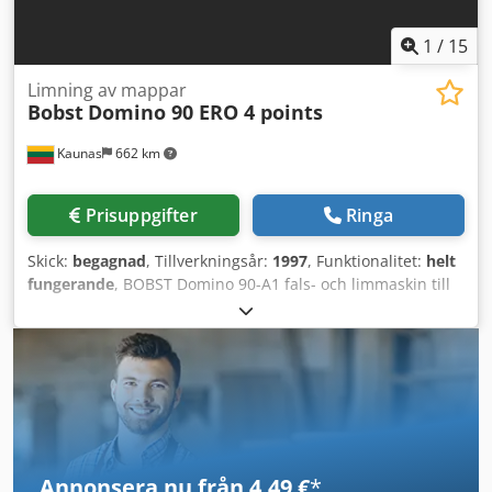
1
/
15
Limning av mappar
Bobst
Domino 90 ERO 4 points
Kaunas
662 km
Prisuppgifter
Ringa
Skick:
begagnad
, Tillverkningsår:
1997
, Funktionalitet:
helt
fungerande
, BOBST Domino 90-A1 fals- och limmaskin till
salu! Årsmodell: 1997 ERO kallimningssystem med 4
limhuvuden Max bredd: 900 mm Dsdpfx Aaoxnzq Dstjck
Min bredd: 126 mm Max hastighet: 400 m/min
Annonsera nu från 4,49 €
*