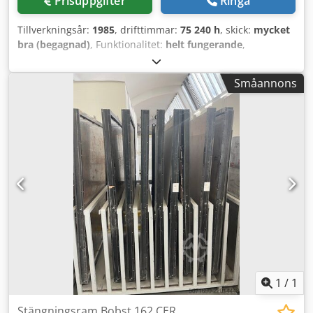
Prisuppgifter
Ringa
Tillverkningsår:
1985
, drifttimmar:
75 240 h
, skick:
mycket
bra (begagnad)
, Funktionalitet:
helt fungerande
,
maskin-/fordonsnummer:
0574 028 07
, Största arkformat:
1420 x 1020 mm Minsta arkformat: 700 x 500 mm Största
Småannons
stanskraft: 600 t Gripkant: 18 – 22 mm Maximalt
slagantal/timme: 6000 Bearbetningsbara material: Kartong
100 – 1000 g/m² Wellpapp F, E, B, C, F/F, F/E, F/B, E/E, E/B
Dodpfozg D I Nsx Aatjck - Plansch stansemaskin med
nyttoseparationsstation, inläggare för mellanark och
förstaplingsenhet, arbetsplattform - 1 x förberedelsetabell
för extern verktygsberedning - 6 x ramar för
utmatningsformar - 6 x slutramar för stansverktyg - 6 x
ställvagnar
1
/
1
Stängningsram Bobst 162 CER