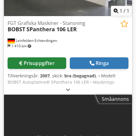
1
/
1
FGT Grafiska Maskiner - Stansning
BOBST
SPanthera 106 LER
Leinfelden-Echterdingen
1 410 km
Prisuppgifter
Ringa
Tillverkningsår:
2007
, skick:
bra (begagnad)
, • Modell:
BOBST Autoplatine® SPanthera 106 LER • Maskintyp:
Automatisk planskärmaskin med utrensning och
utslagning • Tillverkare: BOBST • Kategori: Högpresterande
Småannons
stansmaskin för falskartong och förpackningar •
Tillverkningsår: 2007 Dsdpjxzr Hpefx Aatsck • Maskinstatus:
Maskin under spänning _____ Format- & materialkapacitet •
Max arkstorlek: 760 × 1 060 mm • Minsta arkstorlek: ca 350
× 400 mm • Max stansformat: 745 × 1 055 mm •
Gripkantrand: ca 8–10 mm • Kartongtjocklek: 0,1 – 2 000