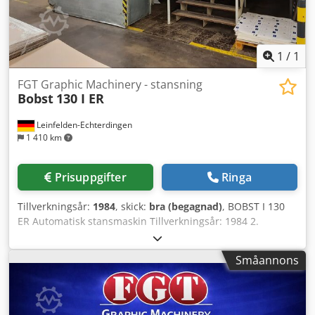
1
/
1
FGT Graphic Machinery - stansning
Bobst
130 I ER
Leinfelden-Echterdingen
1 410 km
Prisuppgifter
Ringa
Tillverkningsår:
1984
, skick:
bra (begagnad)
, BOBST I 130
ER Automatisk stansmaskin Tillverkningsår: 1984 2.
Arkformat Max arkmått: 920 x 1.300 mm Minsta arkmått:
450 x 580 mm Arbetsformat: – Max. 890 x 1.270 mm (öppet
Småannons
ram) – Max. 900 x 1.300 mm (stängt ram) 3.
Materialspecificering Max kartongtjocklek: 1,5 mm
(kartong) Minsta ytvikt: 90 g/m² Grippmarginal: 10 mm 4.
Rammått – 915 x 1.300 mm ram utan stång – 840 x 1.300