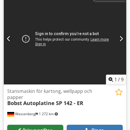
hastighet – 5000 ark/timme Utrivningsenhet Nytt elskåp Ny
huvudmotor med frekvensomriktare Förmatningsenhet
(Pre feeder) Maskinen finns under ström, kan testas Skick –
bra!!!!
1
/
9
Stansmaskin för kartong, wellpapp och
papper
Bobst
Autoplatine SP 142 - ER
Wassenberg
1 272 km