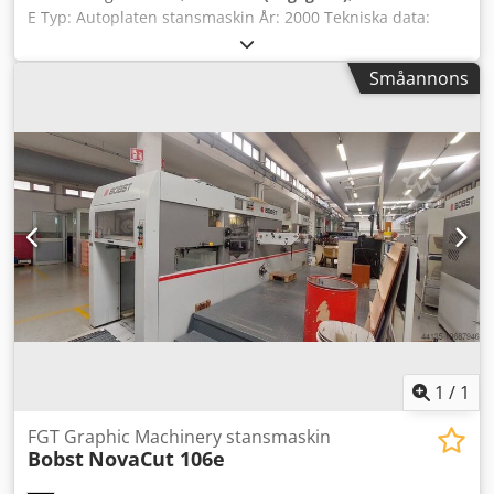
E Typ: Autoplaten stansmaskin År: 2000 Tekniska data:
Max. arkstorlek: 740 x 1040 mm Min. arkstorlek: 350 x 400
mm Max. hastighet: 8 000 ark/timme Max. stanskraft: 250
Småannons
ton Drifttimmar: ca 35 000 Konfiguration och utrustning:
Manuell non-stop matare Synkroniseringsenhet
Sidoinläsningsstyrning 2 stanskassetter 1 stansplåt (4 mm)
Centerline-system Mikrometrisk inställningsenhet (1 mm
plåtar) C.U.B.E.-system Rensningssektion 1 set ramverk för
rensning (snabblås), inklusive verktyg Non-stop utmatning
Skick: Maskinen är i gott fungerande skick Kan inspekteras
i produktion på begäran _____ Viktigaste fördelar:
Tillförlitlig och beprövad BOBST-teknologi Stark stanskraft
på 250 ton – lämplig för många användningsområden
Dcodpfjyz Adnox Aatjk Utrustad med rensningssektion och
non-stop utmatning för effektiv produktion Centerline-
system för snabb jobbväxling Väl underhållen maskin med
relativt låga drifttimmar _____
1
/
1
FGT Graphic Machinery stansmaskin
Bobst
NovaCut 106e