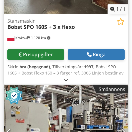
1
/
1
Stansmaskin
Bobst
SPO 160S + 3 x flexo
Kraków
1 120 km
Prisuppgifter
Ringa
Skick:
bra (begagnad)
, Tillverkningsår:
1997
, Bobst SPO
160S + Bobst Flexo 160 – 3 färger ref. 3006 Linjen består av:
– Bobst Easyloader – 3 x Bobst 160 flexoenheter med
vakuumöverföring – arköverföring – Bobst SPO 160S –
Småannons
brytare Dsdpsy U D Nxofx Aatjck Maximal arkstorlek –
1600x1100 mm Maximal produktion – 5500 ark/timme