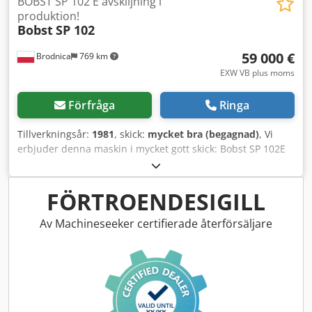
BOBST SP 102 E avskiljning i
produktion!
Bobst
SP 102
59 000 €
Brodnica
769 km
EXW VB plus moms
Förfråga
Ringa
Tillverkningsår:
1981
, skick:
mycket bra (begagnad)
, Vi
erbjuder denna maskin i mycket gott skick: Bobst SP 102E
Autoplaten, tillverkad 1981. Tillverkare: Bobst/Schweiz
Modell: SP 102E Autoplaten Dcodpfxey H Dl Do Aatek
Tillverkningsår: 1981 Skick: Mycket gott
FÖRTROENDESIGILL
Utrensningssektion, Fortfarande i drift, Tillgänglig från
augusti 2026 Maskinen är fortfarande i produktion.
Av Machineseeker certifierade återförsäljare
Provkörningar är möjliga. Huvudsaklig stansmaskin på vårt
tryckeri, utrustad med utrensningssektion. Tillgänglig från
augusti 2026. Inga mellanhänder – direkt från polskt
tryckeri!!! Pris: 59 000 EUR EXW Priset kan diskuteras