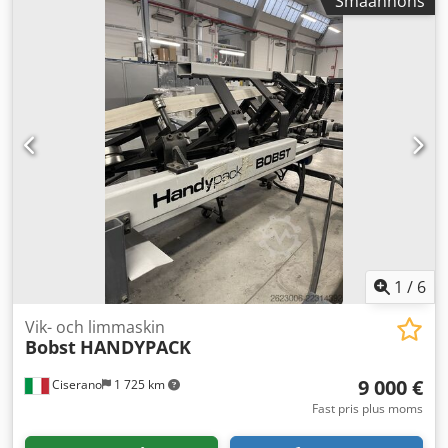
Småannons
System för att förhindra att ark fastnar + 5 000,00 euro
Kalllimningssystem Zator, 3 limpistoler + 3 000,00 euro
Varmlimningssystem Robatec, 3 limpistoler + 8 000,00 euro
Dodpfszlapgsx Aatsck Handypack Vega-system + 3 000,00
euro
1
/
6
Vik- och limmaskin
Bobst
HANDYPACK
9 000 €
Ciserano
1 725 km
Fast pris plus moms